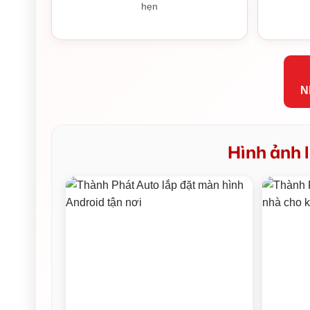
hẹn
N
Hình ảnh l