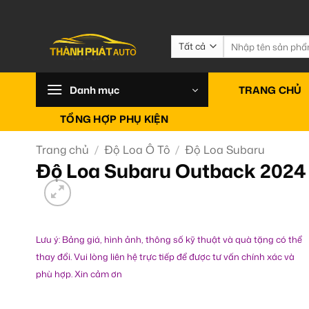
Bỏ
qua
nội
Tìm
kiếm:
dung
Danh mục
TRANG CHỦ
TỔNG HỢP PHỤ KIỆN
Trang chủ
/
Độ Loa Ô Tô
/
Độ Loa Subaru
Độ Loa Subaru Outback 2024
Lưu ý: Bảng giá, hình ảnh, thông số kỹ thuật và quà tặng có thể
thay đổi. Vui lòng liên hệ trực tiếp để được tư vấn chính xác và
phù hợp. Xin cảm ơn