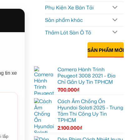
Phụ Kiện Xe Bán Tải
Sản phẩm khác
Thảm Lót Sàn Ô Tô
SẢN PHẨM MỚI
Camera Hành Trình
g tin xe
Peugeot 3008 2021 - Địa
Chỉ Gắn Uy Tín TPHCM
700.000
₫
Cách Âm Chống Ồn
Hyundai Solati 2025 - Trung
Tâm Thi Công Uy Tín
TPHCM
2.100.000
₫
i lắp
Dán Phim Cách Nhiệt Isuzu