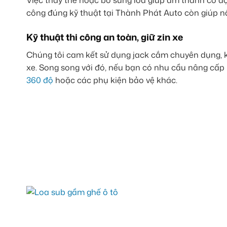
Việc thay thế hoặc bổ sung loa giúp âm thanh có độ 
công đúng kỹ thuật tại Thành Phát Auto còn giúp n
Kỹ thuật thi công an toàn, giữ zin xe
Chúng tôi cam kết sử dụng jack cắm chuyên dụng, kh
xe. Song song với đó, nếu bạn có nhu cầu nâng cấp n
360 độ
hoặc các phụ kiện bảo vệ khác.