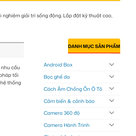
nghiệm giải trí sống động. Lắp đặt kỹ thuật cao,
DANH MỤC SẢN PHẨM
Android Box
 nhu cầu
pháp tối
Bọc ghế da
 hệ thống
Cách Âm Chống Ồn Ô Tô
Cảm biến & cảnh báo
Camera 360 độ
Camera Hành Trình