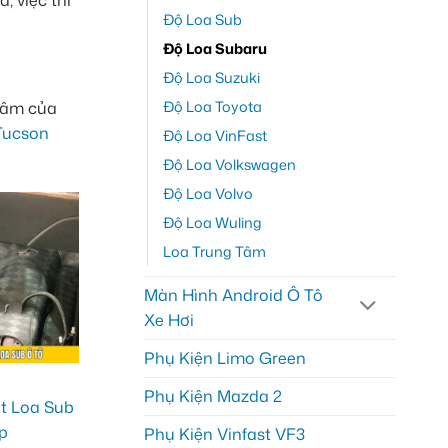
, việc thi
Độ Loa Sub
Độ Loa Subaru
Độ Loa Suzuki
Độ Loa Toyota
 tâm của
Tucson
Độ Loa VinFast
Độ Loa Volkswagen
Độ Loa Volvo
Độ Loa Wuling
Loa Trung Tâm
Màn Hình Android Ô Tô
Xe Hơi
Phụ Kiện Limo Green
Phụ Kiện Mazda 2
Phụ Kiện Vinfast VF3