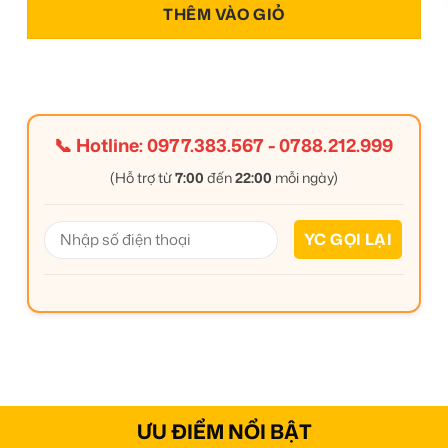
THÊM VÀO GIỎ
📞 Hotline:
0977.383.567
-
0788.212.999
(Hỗ trợ từ
7:00
đến
22:00
mỗi ngày)
ƯU ĐIỂM NỔI BẬT