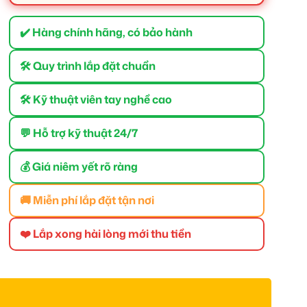
✔️ Hàng chính hãng, có bảo hành
🛠 Quy trình lắp đặt chuẩn
🛠 Kỹ thuật viên tay nghề cao
💬 Hỗ trợ kỹ thuật 24/7
💰 Giá niêm yết rõ ràng
🚚 Miễn phí lắp đặt tận nơi
❤️ Lắp xong hài lòng mới thu tiền