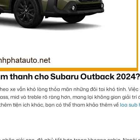
 âm thanh cho Subaru Outback 2024?
 theo xe vẫn khó lòng thỏa mãn những đôi tai khó tính. Việ
ss, mid và treble rõ ràng hơn, mang lại không gian giải trí
thêm tiện ích khác, bạn có thể tham khảo thêm về
loa sub 