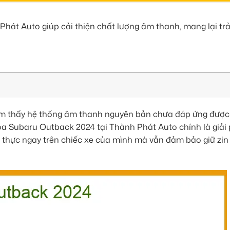
át Auto giúp cải thiện chất lượng âm thanh, mang lại trải 
ảm thấy hệ thống âm thanh nguyên bản chưa đáp ứng được
a Subaru Outback 2024 tại Thành Phát Auto chính là giải 
ân thực ngay trên chiếc xe của mình mà vẫn đảm bảo giữ zin