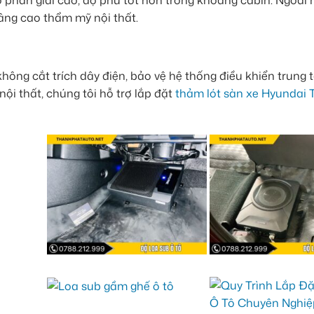
phân giải cao, độ phủ tốt hơn trong khoang cabin. Ngoài ra
âng cao thẩm mỹ nội thất.
ông cắt trích dây điện, bảo vệ hệ thống điều khiển trung
ội thất, chúng tôi hỗ trợ lắp đặt
thảm lót sàn xe Hyundai 