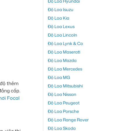
Độ Loa Hyundai
Độ Loa Isuzu
Độ Loa Kia
Độ Loa Lexus
Độ Loa Lincoln
Độ Loa Lynk & Co
Độ Loa Maserati
Độ Loa Mazda
Độ Loa Mercedes
Độ Loa MG
c độ thêm
Độ Loa Mitsubishi
 đẳng cấp.
Độ Loa Nissan
hơi Focal
Độ Loa Peugeot
Độ Loa Porsche
Độ Loa Range Rover
Độ Loa Skoda