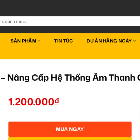
SẢN PHẨM
TIN TỨC
DỰ ÁN HẰNG NGÀY
 – Nâng Cấp Hệ Thống Âm Thanh 
1.200.000
₫
MUA NGAY