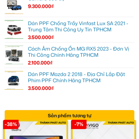
9.300.000
₫
Dán PPF Chống Trầy Vinfast Lux SA 2021 -
Trung Tâm Thi Công Uy Tín TPHCM
3.500.000
₫
Cách Âm Chống Ồn MG RX5 2023 - Đơn Vị
Thi Công Chính Hãng TPHCM
2.100.000
₫
Dán PPF Mazda 2 2018 - Địa Chỉ Lắp Đặt
Phim PPF Chính Hãng TPHCM
3.500.000
₫
Sản phẩm tương tự
-38%
-7%