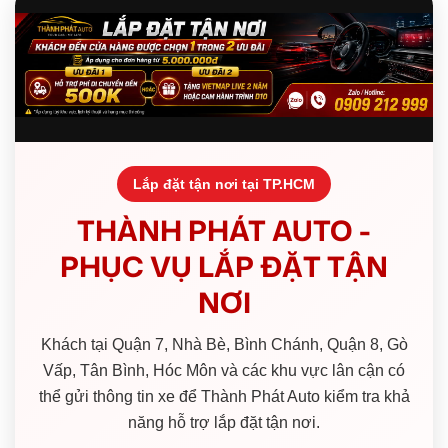
Lắp đặt tận nơi tại TP.HCM
THÀNH PHÁT AUTO -
PHỤC VỤ LẮP ĐẶT TẬN
NƠI
Khách tại Quận 7, Nhà Bè, Bình Chánh, Quận 8, Gò
Vấp, Tân Bình, Hóc Môn và các khu vực lân cận có
thể gửi thông tin xe để Thành Phát Auto kiểm tra khả
năng hỗ trợ lắp đặt tận nơi.