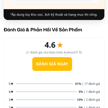
*Áp dụng tùy khu vực, lịch kỹ thuật và hạng mục thi công.
Đánh Giá & Phản Hồi Về Sản Phẩm
4.6
★
21 đánh giá cho Màn Hình Android Ô Tô
ĐÁNH GIÁ NGAY
5★
81%
| 17 đánh giá
4★
5%
| 1 đánh giá
3★
10%
| 2 đánh giá
2★
5%
| 1 đánh giá