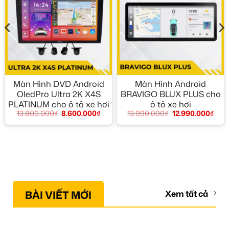
Màn Hình DVD Android
Màn Hình Android
OledPro Ultra 2K X4S
BRAVIGO BLUX PLUS cho
PLATINUM cho ô tô xe hơi
ô tô xe hơi
13.800.000
₫
8.600.000
₫
13.990.000
₫
12.990.000
₫
BÀI VIẾT MỚI
Xem tất cả