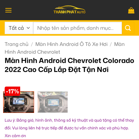
Bỏ
qua
nội
Tìm
dung
kiếm:
Trang chủ
/
Màn Hình Android Ô Tô Xe Hơi
/
Màn
Hình Android Chevrolet
Màn Hình Android Chevrolet Colorado
2022 Cao Cấp Lắp Đặt Tận Nơi
-17%
Lưu ý: Bảng giá, hình ảnh, thông số kỹ thuật và quà tặng có thể thay
đổi. Vui lòng liên hệ trực tiếp để được tư vấn chính xác và phù hợp.
Xin cảm ơn