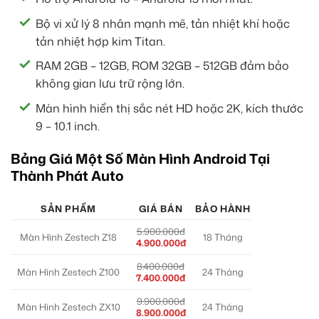
Bộ vi xử lý 8 nhân mạnh mẽ, tản nhiệt khí hoặc
tản nhiệt hợp kim Titan.
RAM 2GB – 12GB, ROM 32GB – 512GB đảm bảo
không gian lưu trữ rộng lớn.
Màn hình hiển thị sắc nét HD hoặc 2K, kích thước
9 – 10.1 inch.
Bảng Giá Một Số Màn Hình Android Tại
Thành Phát Auto
SẢN PHẨM
GIÁ BÁN
BẢO HÀNH
5.900.000đ
Màn Hình Zestech Z18
18 Tháng
4.900.000đ
8.400.000đ
Màn Hình Zestech Z100
24 Tháng
7.400.000đ
9.900.000đ
Màn Hình Zestech ZX10
24 Tháng
8.900.000đ