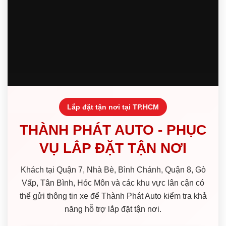
Lắp đặt tận nơi tại TP.HCM
THÀNH PHÁT AUTO - PHỤC
VỤ LẮP ĐẶT TẬN NƠI
Khách tại Quận 7, Nhà Bè, Bình Chánh, Quận 8, Gò
Vấp, Tân Bình, Hóc Môn và các khu vực lân cận có
thể gửi thông tin xe để Thành Phát Auto kiểm tra khả
năng hỗ trợ lắp đặt tận nơi.