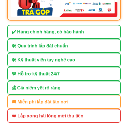
✔️ Hàng chính hãng, có bảo hành
🛠 Quy trình lắp đặt chuẩn
🛠 Kỹ thuật viên tay nghề cao
💬 Hỗ trợ kỹ thuật 24/7
💰 Giá niêm yết rõ ràng
🚚 Miễn phí lắp đặt tận nơi
❤️ Lắp xong hài lòng mới thu tiền