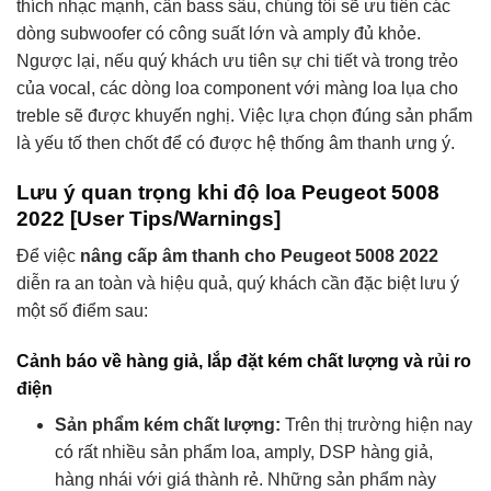
thích nhạc mạnh, cần bass sâu, chúng tôi sẽ ưu tiên các
dòng subwoofer có công suất lớn và amply đủ khỏe.
Ngược lại, nếu quý khách ưu tiên sự chi tiết và trong trẻo
của vocal, các dòng loa component với màng loa lụa cho
treble sẽ được khuyến nghị. Việc lựa chọn đúng sản phẩm
là yếu tố then chốt để có được hệ thống âm thanh ưng ý.
Lưu ý quan trọng khi độ loa Peugeot 5008
2022 [User Tips/Warnings]
Để việc
nâng cấp âm thanh cho Peugeot 5008 2022
diễn ra an toàn và hiệu quả, quý khách cần đặc biệt lưu ý
một số điểm sau:
Cảnh báo về hàng giả, lắp đặt kém chất lượng và rủi ro
điện
Sản phẩm kém chất lượng:
Trên thị trường hiện nay
có rất nhiều sản phẩm loa, amply, DSP hàng giả,
hàng nhái với giá thành rẻ. Những sản phẩm này