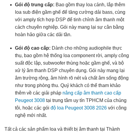
Gói độ trung cấp:
Bao gồm thay loa cánh, lắp thêm
loa sub điện gầm ghế để tăng cường dải bass, cùng
với amply tích hợp DSP để tinh chỉnh âm thanh một
cách chuyên nghiệp. Gói này mang lại sự cân bằng
hoàn hảo giữa các dải tần.
Gói độ cao cấp:
Dành cho những audiophile thực
thụ, bao gồm hệ thống loa component rời, amply công
suất độc lập, subwoofer thùng hoặc gầm ghế, và bộ
xử lý âm thanh DSP chuyên dụng. Gói này mang lại
âm trường rộng, âm hình rõ nét và chất âm sống động
như trong phòng thu. Quý khách có thể tham khảo
thêm về các giải pháp
nâng cấp âm thanh cao cấp
Peugeot 3008
tại trung tâm uy tín TPHCM của chúng
tôi, hoặc các gói
độ loa Peugeot 3008 2026
với công
nghệ mới nhất.
Tất cả các sản phẩm loa và thiết bị âm thanh tại Thành