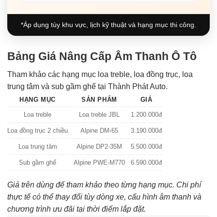
*Áp dụng tùy khu vực, lịch kỹ thuật và hạng mục thi công.
Bảng Giá Nâng Cấp Âm Thanh Ô Tô
Tham khảo các hạng mục loa treble, loa đồng trục, loa
trung tâm và sub gầm ghế tại Thành Phát Auto.
HẠNG MỤC
SẢN PHẨM
GIÁ
Loa treble
Loa treble JBL
1.200.000đ
Loa đồng trục 2 chiều
Alpine DM-65
3.190.000đ
Loa trung tâm
Alpine DP2-35M
5.500.000đ
Sub gầm ghế
Alpine PWE-M770
6.590.000đ
Giá trên dùng để tham khảo theo từng hạng mục. Chi phí
thực tế có thể thay đổi tùy dòng xe, cấu hình âm thanh và
chương trình ưu đãi tại thời điểm lắp đặt.