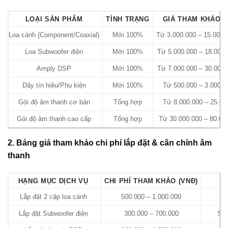
LOẠI SẢN PHẨM
TÌNH TRẠNG
GIÁ THAM KHẢO (
Loa cánh (Component/Coaxial)
Mới 100%
Từ 3.000.000 – 15.000.
Loa Subwoofer điện
Mới 100%
Từ 5.000.000 – 18.000.
Amply DSP
Mới 100%
Từ 7.000.000 – 30.000.
Dây tín hiệu/Phụ kiện
Mới 100%
Từ 500.000 – 3.000.0
Gói độ âm thanh cơ bản
Tổng hợp
Từ 8.000.000 – 25.00
Gói độ âm thanh cao cấp
Tổng hợp
Từ 30.000.000 – 80.00
2. Bảng giá tham khảo chi phí lắp đặt & cân chỉnh âm
thanh
HẠNG MỤC DỊCH VỤ
CHI PHÍ THAM KHẢO (VNĐ)
Lắp đặt 2 cặp loa cánh
500.000 – 1.000.000
Lắp đặt Subwoofer điện
300.000 – 700.000
Sub