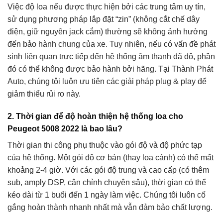
Việc độ loa nếu được thực hiện bởi các trung tâm uy tín,
sử dụng phương pháp lắp đặt “zin” (không cắt chế dây
điện, giữ nguyên jack cắm) thường sẽ không ảnh hưởng
đến bảo hành chung của xe. Tuy nhiên, nếu có vấn đề phát
sinh liên quan trực tiếp đến hệ thống âm thanh đã độ, phần
đó có thể không được bảo hành bởi hãng. Tại Thành Phát
Auto, chúng tôi luôn ưu tiên các giải pháp plug & play để
giảm thiểu rủi ro này.
2. Thời gian để độ hoàn thiện hệ thống loa cho
Peugeot 5008 2022 là bao lâu?
Thời gian thi công phụ thuộc vào gói độ và độ phức tạp
của hệ thống. Một gói độ cơ bản (thay loa cánh) có thể mất
khoảng 2-4 giờ. Với các gói độ trung và cao cấp (có thêm
sub, amply DSP, cân chỉnh chuyên sâu), thời gian có thể
kéo dài từ 1 buổi đến 1 ngày làm việc. Chúng tôi luôn cố
gắng hoàn thành nhanh nhất mà vẫn đảm bảo chất lượng.