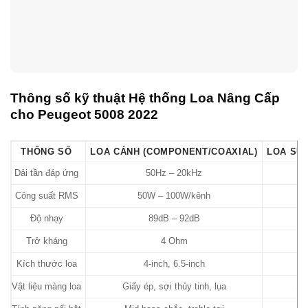
Thông số kỹ thuật Hệ thống Loa Nâng Cấp
cho Peugeot 5008 2022
THÔNG SỐ
LOA CÁNH (COMPONENT/COAXIAL)
LOA SU
Dải tần đáp ứng
50Hz – 20kHz
Công suất RMS
50W – 100W/kênh
Độ nhạy
89dB – 92dB
Trở kháng
4 Ohm
Kích thước loa
4-inch, 6.5-inch
Vật liệu màng loa
Giấy ép, sợi thủy tinh, lụa
Sợ