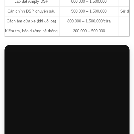
Lắp đặt Amply DSP
800.000 – 1.500.000
Cân chỉnh DSP chuyên sâu
500.000 – 1.500.000
Sử dụng
Cách âm cửa xe (khi độ loa)
800.000 – 1.500.000/cửa
V
Kiểm tra, bảo dưỡng hệ thống
200.000 – 500.000