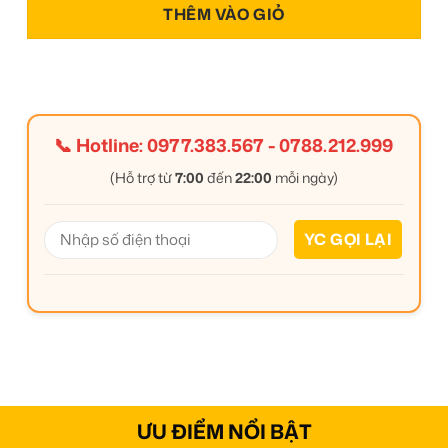
THÊM VÀO GIỎ
📞 Hotline:
0977.383.567
-
0788.212.999
(Hỗ trợ từ
7:00
đến
22:00
mỗi ngày)
ƯU ĐIỂM NỔI BẬT