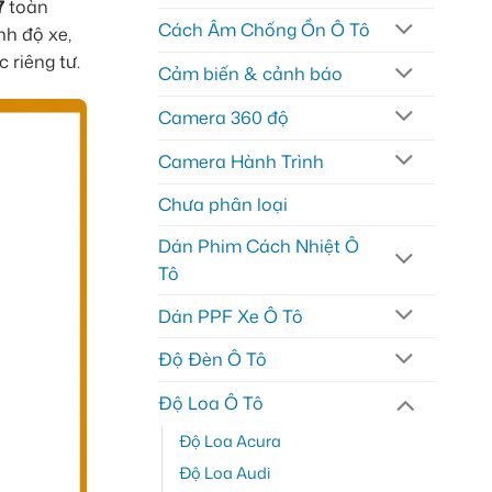
7
toàn
Cách Âm Chống Ồn Ô Tô
nh độ xe,
 riêng tư.
Cảm biến & cảnh báo
Camera 360 độ
Camera Hành Trình
Chưa phân loại
Dán Phim Cách Nhiệt Ô
Tô
Dán PPF Xe Ô Tô
Độ Đèn Ô Tô
Độ Loa Ô Tô
Độ Loa Acura
Độ Loa Audi