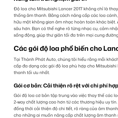
Độ loa cho Mitsubishi Lancer 2017 không chỉ là thay
thống âm thanh. Bằng cách nâng cấp các loa cánh, 
hữu một không gian âm nhạc hoàn toàn khác biệt. Âm
sâu hơn. Bạn có thể nghe rõ từng nhạc cụ, cảm nhận
sống động, giúp thư giãn tối đa trên mọi cung đường
Các gói độ loa phổ biến cho Lan
Tại Thành Phát Auto, chúng tôi hiểu rằng mỗi khác
cấp đa dạng các gói độ loa phù hợp cho Mitsubishi
thanh tối ưu nhất.
Gói cơ bản: Cải thiện rõ rệt với chi phí hợp
Gói độ loa cơ bản tập trung vào việc thay thế các
2-way chất lượng cao hơn từ các thương hiệu uy tín. M
đồng thời cải thiện độ chi tiết, rõ ràng của âm tha
cho những ai muốn nâng cấp chất lượng âm thanh n