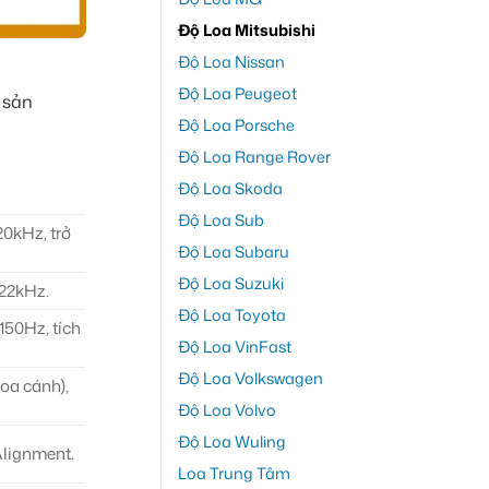
Độ Loa Mitsubishi
Độ Loa Nissan
Độ Loa Peugeot
 sản
Độ Loa Porsche
Độ Loa Range Rover
Độ Loa Skoda
Độ Loa Sub
20kHz, trở
Độ Loa Subaru
Độ Loa Suzuki
-22kHz.
Độ Loa Toyota
150Hz, tích
Độ Loa VinFast
Độ Loa Volkswagen
oa cánh),
Độ Loa Volvo
Độ Loa Wuling
Alignment.
Loa Trung Tâm