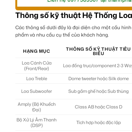
Thông số kỹ thuật Hệ Thống Loa
Các thông số dưới đây là đại diện cho một cấu hình
phẩm và nhu cầu cụ thể của khách hàng.
THÔNG SỐ KỸ THUẬT TIÊU
HẠNG MỤC
BIỂU
Loa Cánh Cửa
Loa đồng trục/component 2-3 Wa
(Front/Rear)
Loa Treble
Dome tweeter hoặc Silk dome
Loa Subwoofer
Sub gầm ghế hoặc Sub thùng
Amply (Bộ Khuếch
Class AB hoặc Class D
Đại)
Bộ Xử Lý Âm Thanh
Tích hợp hoặc độc lập
(DSP)