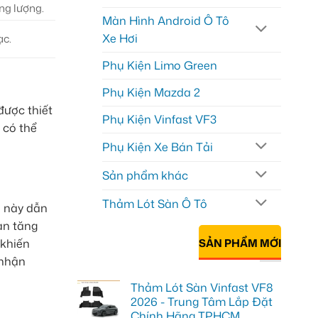
ng lượng.
Màn Hình Android Ô Tô
Xe Hơi
ạc.
Phụ Kiện Limo Green
Phụ Kiện Mazda 2
được thiết
Phụ Kiện Vinfast VF3
 có thể
Phụ Kiện Xe Bán Tải
Sản phẩm khác
Thảm Lót Sàn Ô Tô
u này dẫn
bạn tăng
 khiến
SẢN PHẨM MỚI
 nhận
Thảm Lót Sàn Vinfast VF8
2026 - Trung Tâm Lắp Đặt
Chính Hãng TPHCM