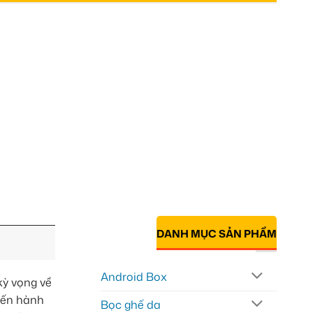
DANH MỤC SẢN PHẨM
Android Box
ỳ vọng về
hiến hành
Bọc ghế da