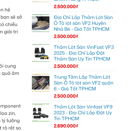
2.500.000
₫
ện hệ
 bạn sẽ sở
Địa Chỉ Lắp Thảm Lót Sàn
Ô Tô lót sàn VF2 Huyện
có chiều
Nhà Bè - Giá Tốt TPHCM
giải trí
2.500.000
₫
Thảm Lót Sàn VinFast VF3
2025 - Địa Chỉ Lắp Đặt
Thảm Sàn Uy Tín TPHCM
ôi cung
2.500.000
₫
ệu quả âm
Trung Tâm Lắp Thảm Lót
Sàn Ô Tô lót sàn VF2 quận
6 - Giá Tốt TPHCM
2.500.000
₫
component
Thảm Lót Sàn Vinfast VF9
2023 - Địa Chỉ Lắp Đặt Uy
loa zin,
Tín TPHCM
 lý tưởng
2.690.000
₫
rõ rệt so