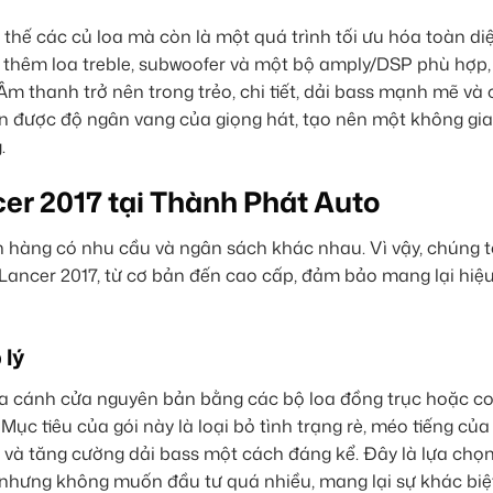
 thế các củ loa mà còn là một quá trình tối ưu hóa toàn di
thêm loa treble, subwoofer và một bộ amply/DSP phù hợp,
 thanh trở nên trong trẻo, chi tiết, dải bass mạnh mẽ và 
 được độ ngân vang của giọng hát, tạo nên một không gian 
.
cer 2017 tại Thành Phát Auto
h hàng có nhu cầu và ngân sách khác nhau. Vì vậy, chúng t
 Lancer 2017, từ cơ bản đến cao cấp, đảm bảo mang lại hi
 lý
 loa cánh cửa nguyên bản bằng các bộ loa đồng trục hoặc 
ục tiêu của gói này là loại bỏ tình trạng rè, méo tiếng của 
nh và tăng cường dải bass một cách đáng kể. Đây là lựa chọn
hưng không muốn đầu tư quá nhiều, mang lại sự khác biệt 