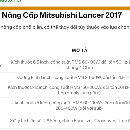
 Nâng Cấp Mitsubishi Lancer 2017
 nâng cấp phổ biến, có thể thay đổi tùy thuộc vào lựa chọn
MÔ TẢ
Kích thước 6.5 inch, công suất RMS 60-100W, dải tần 50Hz-
y
kháng 4 Ohm.
Đường kính 1 inch, công suất RMS 20-50W, dải tần 2kHz
Kích thước 8-12 inch, công suất RMS 150-300W, dải tần 20Hz-
hợp amply (sub gầm).
4 kênh hoặc 5 kênh, công suất RMS 60-100W/kênh (đối với l
200-400W (đối với sub).
Xử lý tín hiệu số 4-8 kênh, chỉnh Equalizer, Crossover, Time 