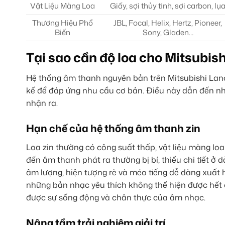
Vật Liệu Màng Loa
Giấy, sợi thủy tinh, sợi carbon, lụ
Thương Hiệu Phổ
JBL, Focal, Helix, Hertz, Pioneer,
Biến
Sony, Gladen…
Tại sao cần độ loa cho Mitsubis
Hệ thống âm thanh nguyên bản trên Mitsubishi Lanc
kế để đáp ứng nhu cầu cơ bản. Điều này dẫn đến nh
nhận ra.
Hạn chế của hệ thống âm thanh zin
Loa zin thường có công suất thấp, vật liệu màng loa
đến âm thanh phát ra thường bị bí, thiếu chi tiết ở 
âm lượng, hiện tượng rè và méo tiếng dễ dàng xuất hi
những bản nhạc yêu thích không thể hiện được hết 
được sự sống động và chân thực của âm nhạc.
Nâng tầm trải nghiệm giải trí