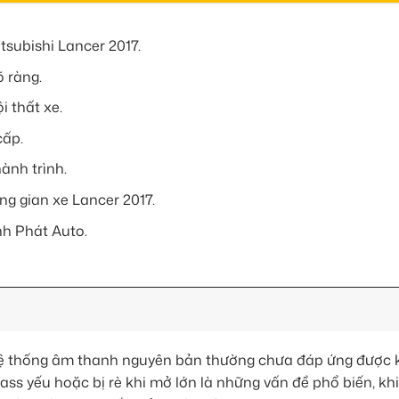
tsubishi Lancer 2017.
õ ràng.
i thất xe.
cấp.
hành trình.
ng gian xe Lancer 2017.
nh Phát Auto.
hệ thống âm thanh nguyên bản thường chưa đáp ứng được k
 bass yếu hoặc bị rè khi mở lớn là những vấn đề phổ biến, k