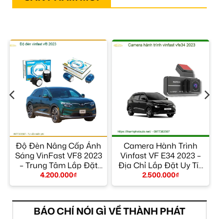
Độ Đèn Nâng Cấp Ánh
Camera Hành Trình
Sáng VinFast VF8 2023
Vinfast VF E34 2023 –
è
– Trung Tâm Lắp Đặt
Địa Chỉ Lắp Đặt Uy Tín
Chính Hãng TPHCM
TPHCM
4.200.000
₫
2.500.000
₫
BÁO CHÍ NÓI GÌ VỀ THÀNH PHÁT