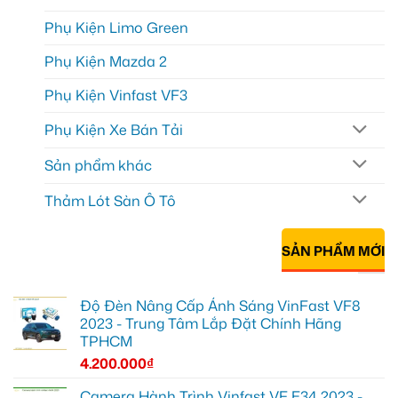
Phụ Kiện Limo Green
Phụ Kiện Mazda 2
Phụ Kiện Vinfast VF3
Phụ Kiện Xe Bán Tải
Sản phẩm khác
Thảm Lót Sàn Ô Tô
SẢN PHẨM MỚI
Độ Đèn Nâng Cấp Ánh Sáng VinFast VF8
2023 - Trung Tâm Lắp Đặt Chính Hãng
TPHCM
4.200.000
₫
Camera Hành Trình Vinfast VF E34 2023 -