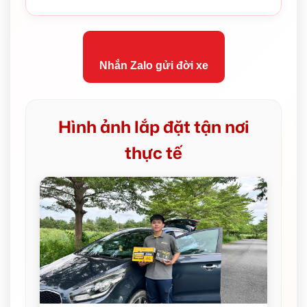
Nhắn Zalo gửi đời xe
Hình ảnh lắp đặt tận nơi
thực tế