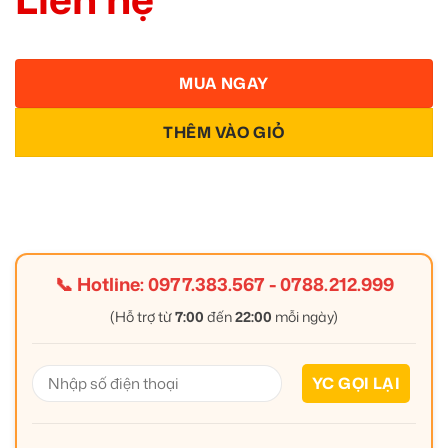
MUA NGAY
THÊM VÀO GIỎ
📞 Hotline:
0977.383.567
-
0788.212.999
(Hỗ trợ từ
7:00
đến
22:00
mỗi ngày)