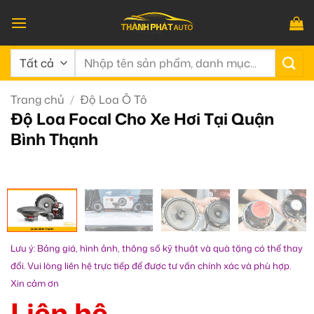
Bỏ
qua
nội
Tìm
dung
kiếm:
Trang chủ
/
Độ Loa Ô Tô
Độ Loa Focal Cho Xe Hơi Tại Quận
Bình Thạnh
Lưu ý: Bảng giá, hình ảnh, thông số kỹ thuật và quà tặng có thể thay
đổi. Vui lòng liên hệ trực tiếp để được tư vấn chính xác và phù hợp.
Xin cảm ơn
Liên hệ