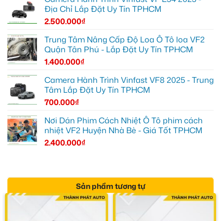
Địa Chỉ Lắp Đặt Uy Tín TPHCM
2.500.000
₫
Trung Tâm Nâng Cấp Độ Loa Ô Tô loa VF2
Quận Tân Phú - Lắp Đặt Uy Tín TPHCM
1.400.000
₫
Camera Hành Trình Vinfast VF8 2025 - Trung
Tâm Lắp Đặt Uy Tín TPHCM
700.000
₫
Nơi Dán Phim Cách Nhiệt Ô Tô phim cách
nhiệt VF2 Huyện Nhà Bè - Giá Tốt TPHCM
2.400.000
₫
Sản phẩm tương tự