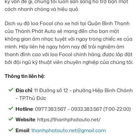
kỳ vấn đề gì, chúng tôi luôn sẵn sàng hỗ trợ bạn một
cách nhanh chóng và hiệu quả
Dịch vụ độ loa Focal cho xe hơi tại Quận Bình Thạnh
của Thành Phát Auto sẽ mang đến cho bạn một
không gian âm nhạc tuyệt vời ngay trong chiếc xe của
mình. Hãy liên hệ ngay hôm nay để trải nghiệm âm
thanh đỉnh cao với loa Focal chính hãng, được lắp đặt
bởi đội ngũ kỹ thuật viên chuyên nghiệp của chúng tôi.
Thông tin liên hệ:
Địa chỉ
: 11 Đường số 12 – phường Hiệp Bình Chánh
– TP.Thủ Đức
Hotline
: 0977.383.567 – 0933.383.567 (7:00-22:00)
Website
: https://thanhphatauto.net/
Email
:
thanhphatauto.net@gmail.com