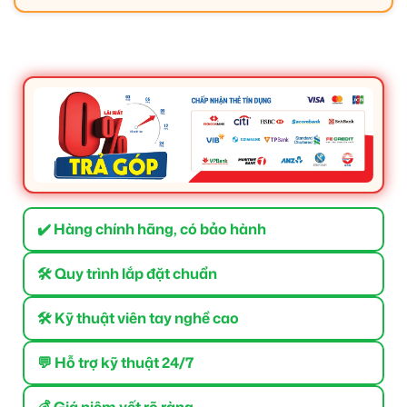
✔️ Hàng chính hãng, có bảo hành
🛠 Quy trình lắp đặt chuẩn
🛠 Kỹ thuật viên tay nghề cao
💬 Hỗ trợ kỹ thuật 24/7
💰 Giá niêm yết rõ ràng