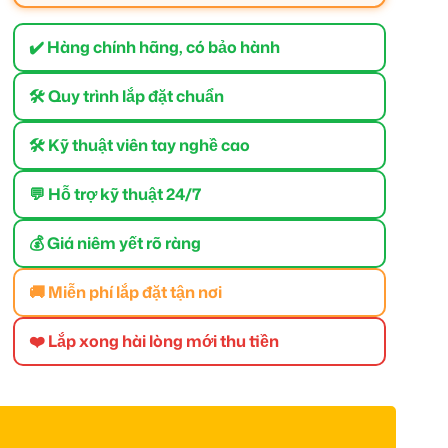
✔️ Hàng chính hãng, có bảo hành
🛠 Quy trình lắp đặt chuẩn
🛠 Kỹ thuật viên tay nghề cao
💬 Hỗ trợ kỹ thuật 24/7
💰 Giá niêm yết rõ ràng
🚚 Miễn phí lắp đặt tận nơi
❤️ Lắp xong hài lòng mới thu tiền