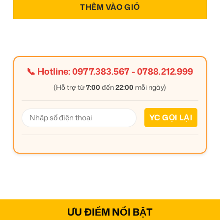
THÊM VÀO GIỎ
📞 Hotline:
0977.383.567
-
0788.212.999
(Hỗ trợ từ
7:00
đến
22:00
mỗi ngày)
ƯU ĐIỂM NỔI BẬT