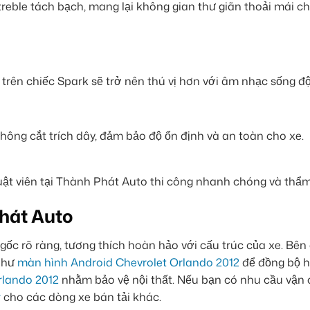
 treble tách bạch, mang lại không gian thư giãn thoải mái c
 trên chiếc Spark sẽ trở nên thú vị hơn với âm nhạc sống đ
không cắt trích dây, đảm bảo độ ổn định và an toàn cho xe.
huật viên tại Thành Phát Auto thi công nhanh chóng và thẩ
hát Auto
ốc rõ ràng, tương thích hoàn hảo với cấu trúc của xe. Bên
 như
màn hình Android Chevrolet Orlando 2012
để đồng bộ 
rlando 2012
nhằm bảo vệ nội thất. Nếu bạn có nhu cầu vận
r
cho các dòng xe bán tải khác.