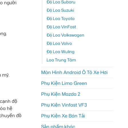
Độ Loa Subaru
ho người
Độ Loa Suzuki
Độ Loa Toyota
Độ Loa VinFast
ộng.
Độ Loa Volkswagen
Độ Loa Volvo
Độ Loa Wuling
Loa Trung Tâm
Màn Hình Android Ô Tô Xe Hơi
m mỹ.
Phụ Kiện Limo Green
Phụ Kiện Mazda 2
 cạnh độ
Phụ Kiện Vinfast VF3
hóa hệ
 chuyển đồ
Phụ Kiện Xe Bán Tải
Sản phẩm khác