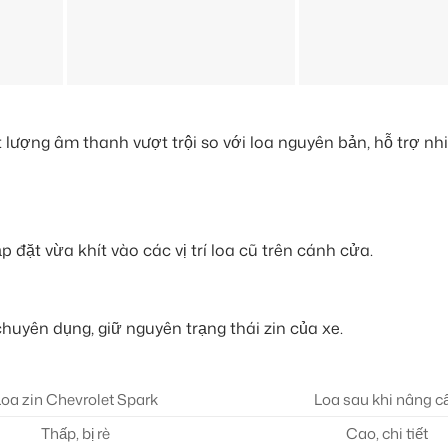
 lượng âm thanh vượt trội so với loa nguyên bản, hỗ trợ nh
 đặt vừa khít vào các vị trí loa cũ trên cánh cửa.
uyên dụng, giữ nguyên trạng thái zin của xe.
Loa zin Chevrolet Spark
Loa sau khi nâng c
Thấp, bị rè
Cao, chi tiết