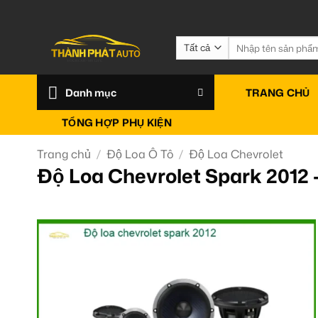
Bỏ
qua
nội
Tìm
kiếm:
dung
Danh mục
TRANG CHỦ
TỔNG HỢP PHỤ KIỆN
Trang chủ
/
Độ Loa Ô Tô
/
Độ Loa Chevrolet
Độ Loa Chevrolet Spark 2012