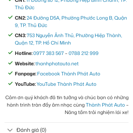
CN1:
11 Đường số 12, Phường Hiệp Bình Chánh, TP.
Thủ Đức
CN2:
24 Đường D5A, Phường Phước Long B, Quận
9, TP. Thủ Đức
CN3:
753 Nguyễn Ảnh Thủ, Phường Hiệp Thành,
Quận 12, TP. Hồ Chí Minh
Hotline:
0977 383 567
–
0788 212 999
Website:
thanhphatauto.net
Fanpage:
Facebook Thành Phát Auto
YouTube:
YouTube Thành Phát Auto
Cảm ơn quý khách đã tin tưởng và chúc bạn có những
hành trình tràn đầy âm nhạc cùng
Thành Phát Auto
–
Nâng tầm trải nghiệm lái xe!
Đánh giá (0)