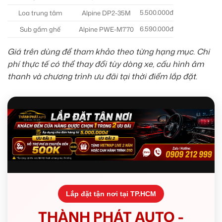
5.500.000đ
Loa trung tâm
Alpine DP2-35M
6.590.000đ
Sub gầm ghế
Alpine PWE-M770
Giá trên dùng để tham khảo theo từng hạng mục. Chi
phí thực tế có thể thay đổi tùy dòng xe, cấu hình âm
thanh và chương trình ưu đãi tại thời điểm lắp đặt.
Lắp đặt tận nơi tại TP.HCM
THÀNH PHÁT AUTO -