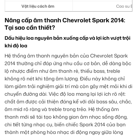
Vật liệu cách âm
Cao su But
Nâng cấp âm thanh Chevrolet Spark 2014:
Tại sao cần thiết?
Dấu hiệu loa nguyên bản xuống cấp và lợi ích vượt trội
khi độ loa
Hệ thống âm thanh nguyên bản của Chevrolet Spark
2014 thường chỉ đáp ứng nhu cầu cơ bản, dễ dàng bộc
lộ nhược điểm như âm thanh rè, thiếu bass, treble
không rõ nét khi tăng âm lượng. Điều này không chỉ
làm giảm trải nghiệm giải trí mà còn gây mệt mỏi khi di
chuyển đường dài. Việc độ loa mang lại lợi ích rõ rệt:
chất âm được cải thiện đáng kể với dải bass sâu, chắc,
âm mid rõ ràng và treble trong trẻo. Hệ thống âm
thanh mới sẽ tái tạo không gian âm nhạc sống động,
chi tiết từng nhạc cụ, biến chiếc Spark 2014 của bạn
thành một phòng hòa nhạc di động ngay giữa lòng