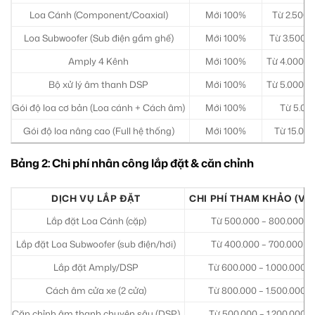
Loa Cánh (Component/Coaxial)
Mới 100%
Từ 2.500.
Loa Subwoofer (Sub điện gầm ghế)
Mới 100%
Từ 3.500.0
Amply 4 Kênh
Mới 100%
Từ 4.000.00
Bộ xử lý âm thanh DSP
Mới 100%
Từ 5.000.00
Gói độ loa cơ bản (Loa cánh + Cách âm)
Mới 100%
Từ 5.000
Gói độ loa nâng cao (Full hệ thống)
Mới 100%
Từ 15.000
Bảng 2: Chi phí nhân công lắp đặt & căn chỉnh
DỊCH VỤ LẮP ĐẶT
CHI PHÍ THAM KHẢO (VN
Lắp đặt Loa Cánh (cặp)
Từ 500.000 – 800.000
Lắp đặt Loa Subwoofer (sub điện/hơi)
Từ 400.000 – 700.000
Lắp đặt Amply/DSP
Từ 600.000 – 1.000.000
Cách âm cửa xe (2 cửa)
Từ 800.000 – 1.500.000
Căn chỉnh âm thanh chuyên sâu (DSP)
Từ 500.000 – 1.200.000