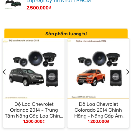
Lắp Đặt Uy Tín Nhất TPHCM
2.500.000
₫
Sản phẩm tương tự
Độ Loa Chevrolet
Độ Loa Chevrolet
Orlando 2014 – Trung
Colorado 2014 Chính
Tâm Nâng Cấp Loa Chính
Hãng – Nâng Cấp Âm
1.200.000
₫
1.200.000
₫
Hãng TPHCM
Thanh Chất Lượng