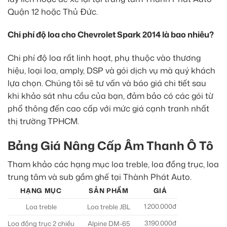
Quận 12 hoặc Thủ Đức.
Chi phí độ loa cho Chevrolet Spark 2014 là bao nhiêu?
Chi phí độ loa rất linh hoạt, phụ thuộc vào thương
hiệu, loại loa, amply, DSP và gói dịch vụ mà quý khách
lựa chọn. Chúng tôi sẽ tư vấn và báo giá chi tiết sau
khi khảo sát nhu cầu của bạn, đảm bảo có các gói từ
phổ thông đến cao cấp với mức giá cạnh tranh nhất
thị trường TPHCM.
Bảng Giá Nâng Cấp Âm Thanh Ô Tô
Tham khảo các hạng mục loa treble, loa đồng trục, loa
trung tâm và sub gầm ghế tại Thành Phát Auto.
HẠNG MỤC
SẢN PHẨM
GIÁ
1.200.000đ
Loa treble
Loa treble JBL
3.190.000đ
Loa đồng trục 2 chiều
Alpine DM-65