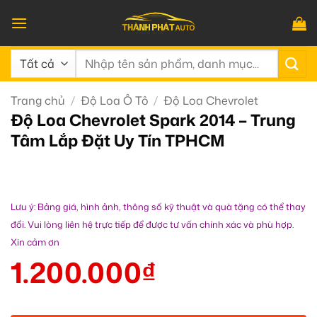
Bỏ
qua
nội
Tìm
dung
kiếm:
Trang chủ
/
Độ Loa Ô Tô
/
Độ Loa Chevrolet
Độ Loa Chevrolet Spark 2014 – Trung
Tâm Lắp Đặt Uy Tín TPHCM
Lưu ý: Bảng giá, hình ảnh, thông số kỹ thuật và quà tặng có thể thay
đổi. Vui lòng liên hệ trực tiếp để được tư vấn chính xác và phù hợp.
Xin cảm ơn
1.200.000
₫