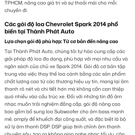
TPHCM, nâng cao giá trị và sự thoải mái cho mỗi
chuyến đi.
Các gói độ loa Chevrolet Spark 2014 phổ
biến tại Thành Phát Auto
Lựa chọn gói độ phù hợp: Từ cơ bản đến nâng cao
Tại Thành Phát Auto, chúng tôi tự hào cung cấp các
giải pháp độ loa đa dạng, phù hợp với mọi nhu cầu và
ngân sách của chủ xe Spark 2014. Gói độ cơ bản tập
trung vào việc thay thế loa cánh bằng các sản phẩm
chất lượng cao từ các thương hiệu uy tín, mang lại âm
thanh rõ nét và chi tiết hơn mà không cần can thiệp
quá nhiều vào cấu trúc xe. Đối với những tín đồ âm
nhạc muốn trải nghiệm đẳng cấp, gói độ nâng cao
bao gồm bổ sung loa Subwoofer cho âm bass mạnh
mẽ, amply để khuếch đại công suất, và đặc biệt là bộ
xử lý âm thanh DSP. DSP giúp tinh chỉnh âm thanh
chuyên sâu, tạo ra không gian nghe nhạc tối ưu, cân