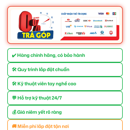
✔️ Hàng chính hãng, có bảo hành
🛠 Quy trình lắp đặt chuẩn
🛠 Kỹ thuật viên tay nghề cao
💬 Hỗ trợ kỹ thuật 24/7
💰 Giá niêm yết rõ ràng
🚚 Miễn phí lắp đặt tận nơi