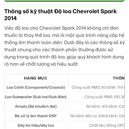
Thông số kỹ thuật Độ loa Chevrolet Spark
2014
Việc độ loa cho Chevrolet Spark 2014 không chỉ đơn
thuần là thay thế loa, mà là một quá trình nâng cấp hệ
thống âm thanh toàn diện. Dưới đây là các thông số kỹ
thuật chung cho các thành phần thường được sử
dụng trong quá trình độ loa, giúp quý khách hình dung
rõ hơn về chất lượng và hiệu suất:
HẠNG MỤC
THÔNG 
Loa Cánh (Component/Coaxial)
Công suất RMS: 50-80W; Trở khá
Loa Subwoofer (Sub hơi/Sub điện)
Công suất RMS: 150-300W;
Amply (Bộ khuếch đại)
Số kênh: 4/5 kênh; Công
Bộ xử lý âm thanh DSP
Số kênh đầu ra: 4/6/8 kênh; Dải 
Dây tín hiệu/dây loa
Chất liệu: Đồng OFC (