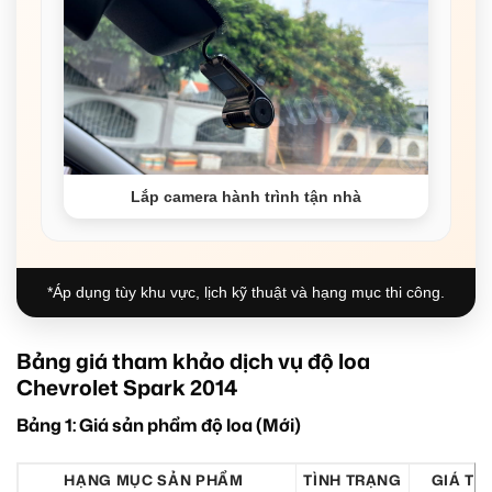
Lắp camera hành trình tận nhà
*Áp dụng tùy khu vực, lịch kỹ thuật và hạng mục thi công.
Bảng giá tham khảo dịch vụ độ loa
Chevrolet Spark 2014
Bảng 1: Giá sản phẩm độ loa (Mới)
HẠNG MỤC SẢN PHẨM
TÌNH TRẠNG
GIÁ TH