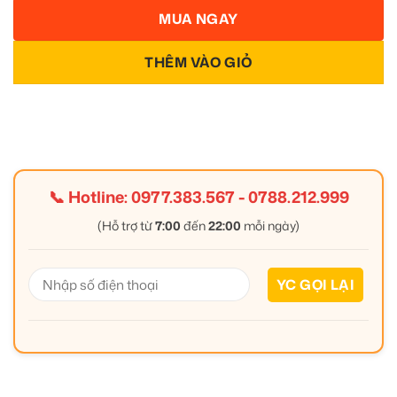
MUA NGAY
THÊM VÀO GIỎ
📞 Hotline:
0977.383.567
-
0788.212.999
(Hỗ trợ từ
7:00
đến
22:00
mỗi ngày)