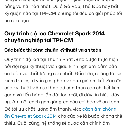
bằng và hài hòa nhất. Dù ở Gò Vấp, Thủ Đức hay bất
kỳ quận nào tại TPHCM, chúng tôi đều có giải pháp tối
ưu cho bạn.
Quy trình độ loa Chevrolet Spark 2014
chuyên nghiệp tại TPHCM
Các bước thi công chuẩn kỹ thuật và an toàn
Quy trình độ loa tại Thành Phát Auto được thực hiện
bởi đội ngũ kỹ thuật viên giàu kinh nghiệm, đảm bảo
an toàn và chất lượng cao nhất. Đầu tiên, chúng tôi sẽ
kiểm tra xe, tư vấn giải pháp và báo giá chi tiết. Sau đó,
các kỹ thuật viên sẽ tháo dỡ cẩn thận các chi tiết liên
quan và tiến hành lắp đặt loa mới, đi dây tín hiệu, dây
nguồn một cách gọn gàng, có cầu chì bảo vệ an toàn.
Để tối ưu chất lượng âm thanh, việc
cách âm chống
ồn Chevrolet Spark 2014
cho cửa xe là bước không thể
thiếu. Cuối cùng, hệ thống sẽ được căn chỉnh âm