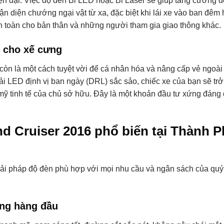
n đại. Việc độ đèn Bi LED hoặc Bi Laser sẽ giúp tăng cường đ
ận diện chướng ngại vật từ xa, đặc biệt khi lái xe vào ban đêm 
 an toàn cho bản thân và những người tham gia giao thông khác.
 cho xế cưng
 còn là một cách tuyệt vời để cá nhân hóa và nâng cấp vẻ ngoài
 dải LED định vị ban ngày (DRL) sắc sảo, chiếc xe của bạn sẽ tr
ỹ tinh tế của chủ sở hữu. Đây là một khoản đầu tư xứng đáng 
d Cruiser 2016 phổ biến tại Thành P
giải pháp độ đèn phù hợp với mọi nhu cầu và ngân sách của qu
áng hàng đầu