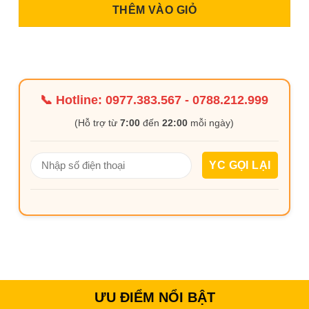
THÊM VÀO GIỎ
📞 Hotline:
0977.383.567
-
0788.212.999
(Hỗ trợ từ
7:00
đến
22:00
mỗi ngày)
ƯU ĐIỂM NỔI BẬT