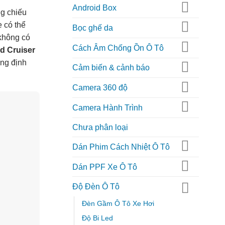
Android Box
ng chiếu
e có thể
Bọc ghế da
 không có
Cách Âm Chống Ồn Ô Tô
d Cruiser
ẳng định
Cảm biến & cảnh báo
Camera 360 độ
Camera Hành Trình
Chưa phân loại
Dán Phim Cách Nhiệt Ô Tô
Dán PPF Xe Ô Tô
Độ Đèn Ô Tô
Đèn Gầm Ô Tô Xe Hơi
Độ Bi Led