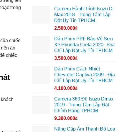
ộ sáng lên
hoặc trong
Camera Hành Trình Isuzu D-
Max 2018 - Trung Tâm Lắp
Đặt Uy Tín TPHCM
2.500.000
₫
Dán Phim PPF Bảo Vệ Sơn
 của chiếc
Xe Hyundai Creta 2020 - Địa
ở nên ấn
Chỉ Lắp Đặt Uy Tín TPHCM
để chiếc
3.500.000
₫
Dán Phim Cách Nhiệt
Chevrolet Captiva 2009 - Địa
hát
Chỉ Lắp Đặt Uy Tín TPHCM
4.100.000
₫
Camera 360 Độ Isuzu Dmax
ý khách
2019 - Trung Tâm Lắp Đặt
Chính Hãng TPHCM
9.300.000
₫
Nâng Cấp Âm Thanh Độ Loa