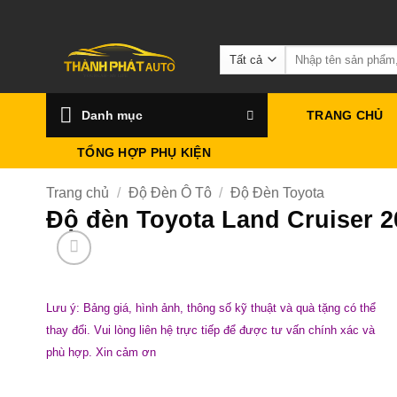
Bỏ
qua
Tìm
nội
kiếm:
dung
Danh mục
TRANG CHỦ
TỔNG HỢP PHỤ KIỆN
Trang chủ
/
Độ Đèn Ô Tô
/
Độ Đèn Toyota
Độ đèn Toyota Land Cruiser 
Lưu ý: Bảng giá, hình ảnh, thông số kỹ thuật và quà tặng có thể
thay đổi. Vui lòng liên hệ trực tiếp để được tư vấn chính xác và
phù hợp. Xin cảm ơn