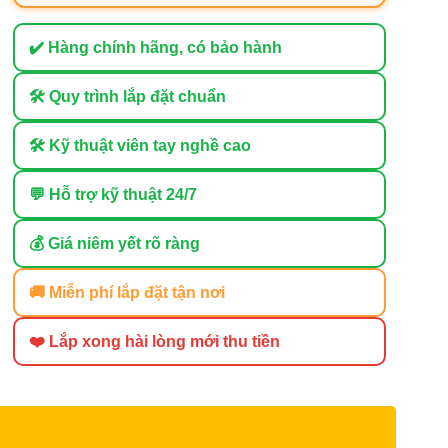
✔️ Hàng chính hãng, có bảo hành
🛠 Quy trình lắp đặt chuẩn
🛠 Kỹ thuật viên tay nghề cao
💬 Hỗ trợ kỹ thuật 24/7
💰 Giá niêm yết rõ ràng
🚚 Miễn phí lắp đặt tận nơi
❤️ Lắp xong hài lòng mới thu tiền