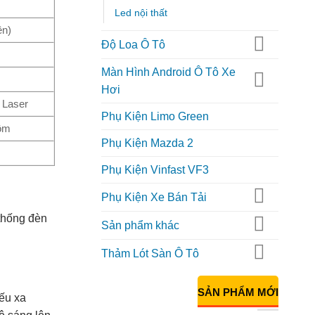
Led nội thất
ên)
Độ Loa Ô Tô
Màn Hình Android Ô Tô Xe
Hơi
 Laser
Phụ Kiện Limo Green
hôm
Phụ Kiện Mazda 2
Phụ Kiện Vinfast VF3
Phụ Kiện Xe Bán Tải
thống đèn
Sản phẩm khác
Thảm Lót Sàn Ô Tô
SẢN PHẨM MỚI
ếu xa