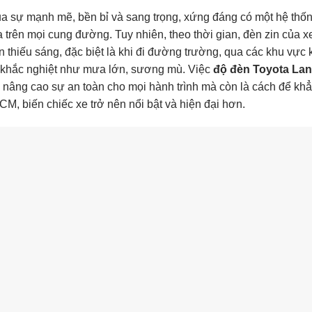
ủa sự mạnh mẽ, bền bỉ và sang trọng, xứng đáng có một hệ thố
trên mọi cung đường. Tuy nhiên, theo thời gian, đèn zin của x
 thiếu sáng, đặc biệt là khi đi đường trường, qua các khu vực
ết khắc nghiệt như mưa lớn, sương mù. Việc
độ đèn Toyota Lan
n, nâng cao sự an toàn cho mọi hành trình mà còn là cách để kh
M, biến chiếc xe trở nên nổi bật và hiện đại hơn.