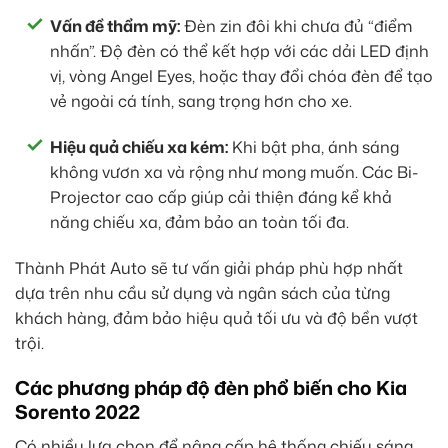
Vấn đề thẩm mỹ:
Đèn zin đôi khi chưa đủ “điểm
nhấn”. Độ đèn có thể kết hợp với các dải LED định
vị, vòng Angel Eyes, hoặc thay đổi chóa đèn để tạo
vẻ ngoài cá tính, sang trọng hơn cho xe.
Hiệu quả chiếu xa kém:
Khi bật pha, ánh sáng
không vươn xa và rộng như mong muốn. Các Bi-
Projector cao cấp giúp cải thiện đáng kể khả
năng chiếu xa, đảm bảo an toàn tối đa.
Thành Phát Auto sẽ tư vấn giải pháp phù hợp nhất
dựa trên nhu cầu sử dụng và ngân sách của từng
khách hàng, đảm bảo hiệu quả tối ưu và độ bền vượt
trội.
Các phương pháp độ đèn phổ biến cho Kia
Sorento 2022
Có nhiều lựa chọn để nâng cấp hệ thống chiếu sáng