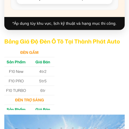
*Áp dụng tùy khu vực, lịch kỹ thuật và hạng mục thi công.
Bảng Giá Độ Đèn Ô Tô Tại Thành Phát Auto
ĐÈN GẦM
Sản Phẩm
Giá Bán
F10 New
4tr2
F10 PRO
5tr5
F10 TURBO
6tr
ĐÈN TRỢ SÁNG
Sản Phẩm
Giá Bán
M30 Ultra
4tr5
Aozoom EX3
5tr