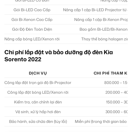
Gói Bi-LED Cơ Bản
Nâng cấp 1 cặp B
Gói Bi-LED Cao Cấp
Nâng cấp 1 cặp Bi-LED Projector từ c
Gói Bi-Xenon Cao Cấp
Nâng cấp 1 cặp Bi-Xenon Projec
Gói Độ Đèn Toàn Diện
Bao gồm Bi-LED/Bi-Xenon Pro
Nâng cấp bóng LED/Xenon rời
Thay thế bóng halogen zin 
Chi phí lắp đặt và bảo dưỡng độ đèn Kia
Sorento 2022
DỊCH VỤ
CHI PHÍ THAM KH
Công lắp đặt trọn gói độ Bi-Projector
800.000 – 1.50
Công lắp đặt bóng LED/Xenon rời
200.000 – 400
Kiểm tra, căn chỉnh lại đèn
150.000 – 300
Vệ sinh, xử lý hấp hơi đèn
300.000 – 600
Bảo hành, sửa chữa đèn (tùy lỗi)
Miễn phí (trong thời gian bảo hà