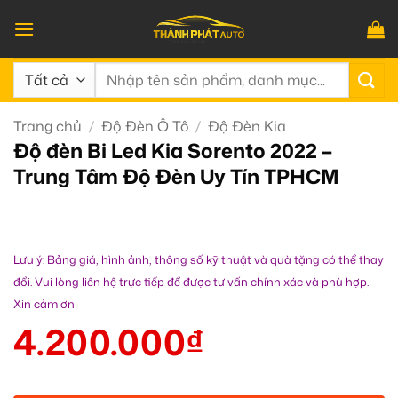
Bỏ
qua
nội
Tìm
dung
kiếm:
Trang chủ
/
Độ Đèn Ô Tô
/
Độ Đèn Kia
Độ đèn Bi Led Kia Sorento 2022 –
Trung Tâm Độ Đèn Uy Tín TPHCM
Lưu ý: Bảng giá, hình ảnh, thông số kỹ thuật và quà tặng có thể thay
đổi. Vui lòng liên hệ trực tiếp để được tư vấn chính xác và phù hợp.
Xin cảm ơn
4.200.000
₫