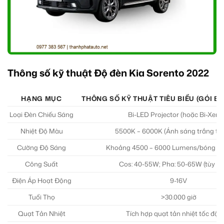
Thông số kỹ thuật Độ đèn Kia Sorento 2022
HẠNG MỤC
THÔNG SỐ KỸ THUẬT TIÊU BIỂU (GÓI BI
Loại Đèn Chiếu Sáng
Bi-LED Projector (hoặc Bi-Xeno
Nhiệt Độ Màu
5500K – 6000K (Ánh sáng trắng tự 
Cường Độ Sáng
Khoảng 4500 – 6000 Lumens/bóng (tù
Công Suất
Cos: 40-55W; Pha: 50-65W (tùy m
Điện Áp Hoạt Động
9-16V
Tuổi Thọ
>30.000 giờ
Quạt Tản Nhiệt
Tích hợp quạt tản nhiệt tốc độ 