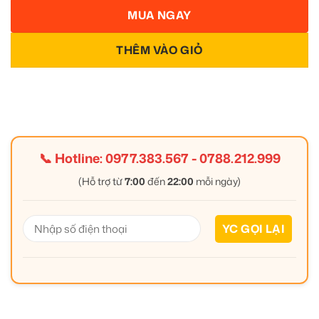
MUA NGAY
THÊM VÀO GIỎ
📞 Hotline:
0977.383.567
-
0788.212.999
(Hỗ trợ từ
7:00
đến
22:00
mỗi ngày)