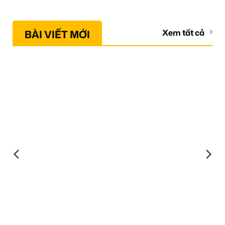
BÀI VIẾT MỚI
Xem tất cả