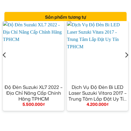
Sản phẩm tương tự
Độ Đèn Suzuki XL7 2022 –
Dịch Vụ Độ Đèn Bi LED
Địa Chỉ Nâng Cấp Chính
Laser Suzuki Vitara 2017 –
Hãng TPHCM
Trung Tâm Lắp Đặt Uy Tín
5.500.000
₫
4.200.000
₫
TPHCM