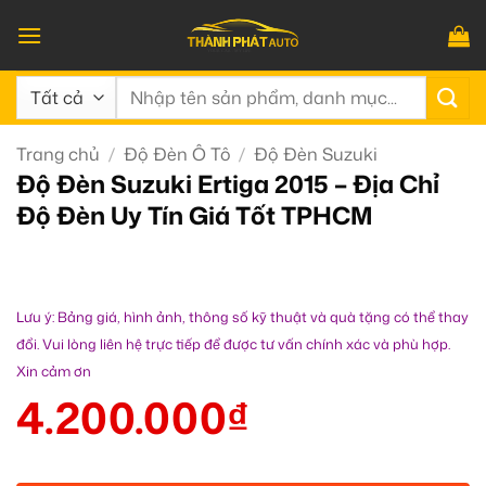
Bỏ
qua
nội
Tìm
dung
kiếm:
Trang chủ
/
Độ Đèn Ô Tô
/
Độ Đèn Suzuki
Độ Đèn Suzuki Ertiga 2015 – Địa Chỉ
Độ Đèn Uy Tín Giá Tốt TPHCM
Lưu ý: Bảng giá, hình ảnh, thông số kỹ thuật và quà tặng có thể thay
đổi. Vui lòng liên hệ trực tiếp để được tư vấn chính xác và phù hợp.
Xin cảm ơn
4.200.000
₫