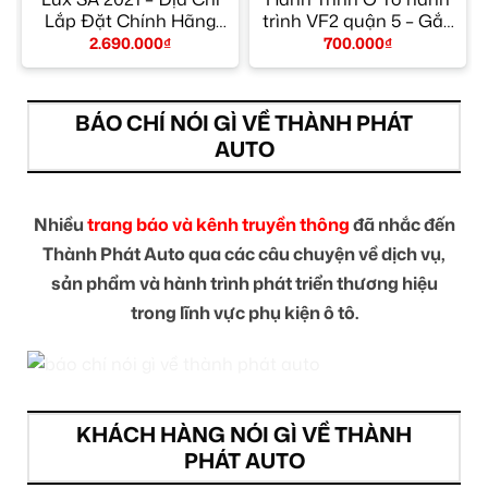
Lắp Đặt Chính Hãng
trình VF2 quận 5 – Gắn
TPHCM
Nhanh Trong Ngày
2.690.000
₫
700.000
₫
BÁO CHÍ NÓI GÌ VỀ THÀNH PHÁT
AUTO
Nhiều
trang báo và kênh truyền thông
đã nhắc đến
Thành Phát Auto qua các câu chuyện về dịch vụ,
sản phẩm và hành trình phát triển thương hiệu
trong lĩnh vực phụ kiện ô tô.
KHÁCH HÀNG NÓI GÌ VỀ THÀNH
PHÁT AUTO