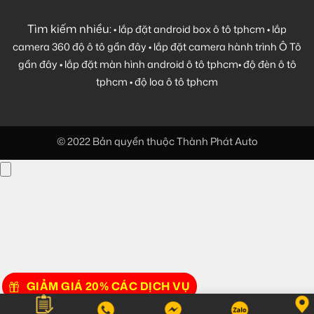
Tìm kiếm nhiều:
•
lắp đặt android box ô tô tphcm
•
lắp
camera 360 độ ô tô gần đây
•
lắp đặt camera hành trình Ô Tô
gần đây
•
lắp đặt màn hình android ô tô tphcm
•
độ đèn ô tô
tphcm
•
độ loa ô tô tphcm
© 2022 Bản quyền thuộc Thành Phát Auto
GIẢM GIÁ 20% CÁC DỊCH VỤ