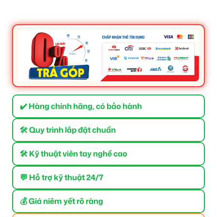
✔️ Hàng chính hãng, có bảo hành
🛠 Quy trình lắp đặt chuẩn
🛠 Kỹ thuật viên tay nghề cao
💬 Hỗ trợ kỹ thuật 24/7
💰 Giá niêm yết rõ ràng