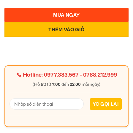
MUA NGAY
THÊM VÀO GIỎ
📞 Hotline:
0977.383.567
-
0788.212.999
(Hỗ trợ từ
7:00
đến
22:00
mỗi ngày)