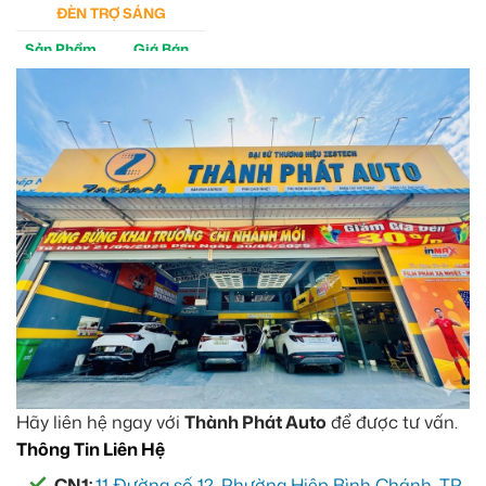
ĐÈN TRỢ SÁNG
Sản Phẩm
Giá Bán
M30 Ultra
4tr5
Aozoom EX3
5tr
Hãy liên hệ ngay với
Thành Phát Auto
để được tư vấn.
Thông Tin Liên Hệ
CN1:
11 Đường số 12, Phường Hiệp Bình Chánh, TP.