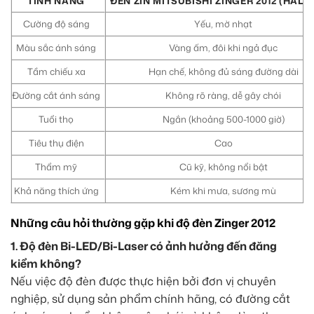
TÍNH NĂNG
ĐÈN ZIN MITSUBISHI ZINGER 2012 (HALO
Cường độ sáng
Yếu, mờ nhạt
Màu sắc ánh sáng
Vàng ấm, đôi khi ngả đục
Tầm chiếu xa
Hạn chế, không đủ sáng đường dài
Đường cắt ánh sáng
Không rõ ràng, dễ gây chói
Tuổi thọ
Ngắn (khoảng 500-1000 giờ)
Tiêu thụ điện
Cao
Thẩm mỹ
Cũ kỹ, không nổi bật
Khả năng thích ứng
Kém khi mưa, sương mù
Những câu hỏi thường gặp khi độ đèn Zinger 2012
1. Độ đèn Bi-LED/Bi-Laser có ảnh hưởng đến đăng
kiểm không?
Nếu việc độ đèn được thực hiện bởi đơn vị chuyên
nghiệp, sử dụng sản phẩm chính hãng, có đường cắt