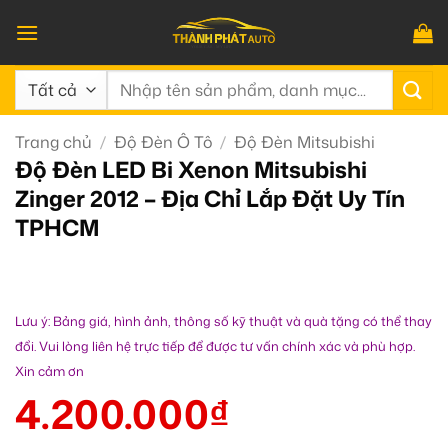
Bỏ
qua
nội
Tìm
dung
kiếm:
Trang chủ
/
Độ Đèn Ô Tô
/
Độ Đèn Mitsubishi
Độ Đèn LED Bi Xenon Mitsubishi
Zinger 2012 – Địa Chỉ Lắp Đặt Uy Tín
TPHCM
Lưu ý: Bảng giá, hình ảnh, thông số kỹ thuật và quà tặng có thể thay
đổi. Vui lòng liên hệ trực tiếp để được tư vấn chính xác và phù hợp.
Xin cảm ơn
4.200.000
₫