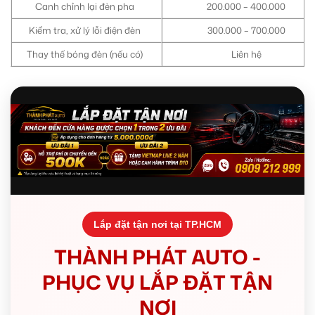
Canh chỉnh lại đèn pha
200.000 – 400.000
Kiểm tra, xử lý lỗi điện đèn
300.000 – 700.000
Thay thế bóng đèn (nếu có)
Liên hệ
Lắp đặt tận nơi tại TP.HCM
THÀNH PHÁT AUTO -
PHỤC VỤ LẮP ĐẶT TẬN
NƠI