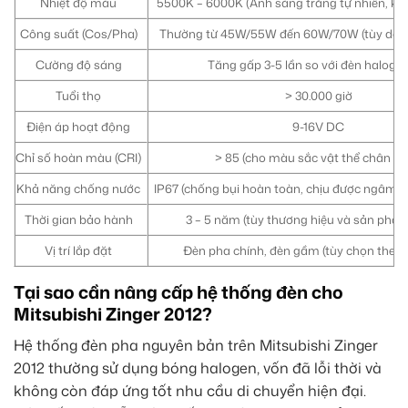
Nhiệt độ màu
5500K – 6000K (Ánh sáng trắng tự nhiên, kh
Công suất (Cos/Pha)
Thường từ 45W/55W đến 60W/70W (tùy dòn
Cường độ sáng
Tăng gấp 3-5 lần so với đèn halogen
Tuổi thọ
> 30.000 giờ
Điện áp hoạt động
9-16V DC
Chỉ số hoàn màu (CRI)
> 85 (cho màu sắc vật thể chân th
Khả năng chống nước
IP67 (chống bụi hoàn toàn, chịu được ngâm n
Thời gian bảo hành
3 – 5 năm (tùy thương hiệu và sản phẩm
Vị trí lắp đặt
Đèn pha chính, đèn gầm (tùy chọn theo 
Tại sao cần nâng cấp hệ thống đèn cho
Mitsubishi Zinger 2012?
Hệ thống đèn pha nguyên bản trên Mitsubishi Zinger
2012 thường sử dụng bóng halogen, vốn đã lỗi thời và
không còn đáp ứng tốt nhu cầu di chuyển hiện đại.