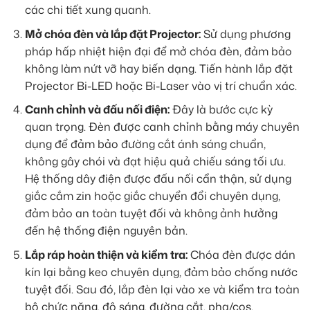
các chi tiết xung quanh.
Mở chóa đèn và lắp đặt Projector:
Sử dụng phương
pháp hấp nhiệt hiện đại để mở chóa đèn, đảm bảo
không làm nứt vỡ hay biến dạng. Tiến hành lắp đặt
Projector Bi-LED hoặc Bi-Laser vào vị trí chuẩn xác.
Canh chỉnh và đấu nối điện:
Đây là bước cực kỳ
quan trọng. Đèn được canh chỉnh bằng máy chuyên
dụng để đảm bảo đường cắt ánh sáng chuẩn,
không gây chói và đạt hiệu quả chiếu sáng tối ưu.
Hệ thống dây điện được đấu nối cẩn thận, sử dụng
giắc cắm zin hoặc giắc chuyển đổi chuyên dụng,
đảm bảo an toàn tuyệt đối và không ảnh hưởng
đến hệ thống điện nguyên bản.
Lắp ráp hoàn thiện và kiểm tra:
Chóa đèn được dán
kín lại bằng keo chuyên dụng, đảm bảo chống nước
tuyệt đối. Sau đó, lắp đèn lại vào xe và kiểm tra toàn
bộ chức năng, độ sáng, đường cắt, pha/cos.