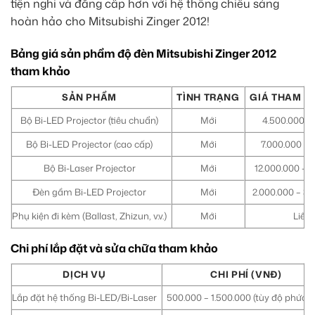
tiện nghi và đẳng cấp hơn với hệ thống chiếu sáng
hoàn hảo cho Mitsubishi Zinger 2012!
Bảng giá sản phẩm độ đèn Mitsubishi Zinger 2012
tham khảo
SẢN PHẨM
TÌNH TRẠNG
GIÁ THAM K
Bộ Bi-LED Projector (tiêu chuẩn)
Mới
4.500.000 – 
Bộ Bi-LED Projector (cao cấp)
Mới
7.000.000 – 
Bộ Bi-Laser Projector
Mới
12.000.000 – 
Đèn gầm Bi-LED Projector
Mới
2.000.000 – 3.
Phụ kiện đi kèm (Ballast, Zhizun, v.v.)
Mới
Liên 
Chi phí lắp đặt và sửa chữa tham khảo
DỊCH VỤ
CHI PHÍ (VNĐ)
Lắp đặt hệ thống Bi-LED/Bi-Laser
500.000 – 1.500.000 (tùy độ phức t