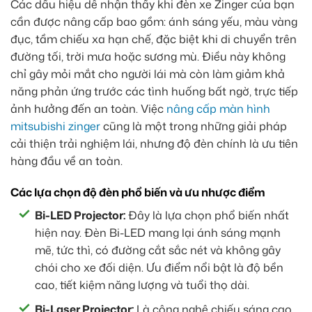
Các dấu hiệu dễ nhận thấy khi đèn xe Zinger của bạn
cần được nâng cấp bao gồm: ánh sáng yếu, màu vàng
đục, tầm chiếu xa hạn chế, đặc biệt khi di chuyển trên
đường tối, trời mưa hoặc sương mù. Điều này không
chỉ gây mỏi mắt cho người lái mà còn làm giảm khả
năng phản ứng trước các tình huống bất ngờ, trực tiếp
ảnh hưởng đến an toàn. Việc
nâng cấp màn hình
mitsubishi zinger
cũng là một trong những giải pháp
cải thiện trải nghiệm lái, nhưng độ đèn chính là ưu tiên
hàng đầu về an toàn.
Các lựa chọn độ đèn phổ biến và ưu nhược điểm
Bi-LED Projector:
Đây là lựa chọn phổ biến nhất
hiện nay. Đèn Bi-LED mang lại ánh sáng mạnh
mẽ, tức thì, có đường cắt sắc nét và không gây
chói cho xe đối diện. Ưu điểm nổi bật là độ bền
cao, tiết kiệm năng lượng và tuổi thọ dài.
Bi-Laser Projector:
Là công nghệ chiếu sáng cao