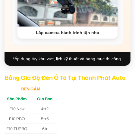
Lắp camera hành trình tận nhà
*Áp dụng tùy khu vực, lịch kỹ thuật và hạng mục thi công.
Bảng Giá Độ Đèn Ô Tô Tại Thành Phát Auto
ĐÈN GẦM
Sản Phẩm
Giá Bán
F10 New
4tr2
F10 PRO
5tr5
F10 TURBO
6tr