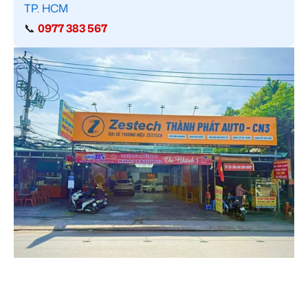
TP. HCM
📞
0977 383 567