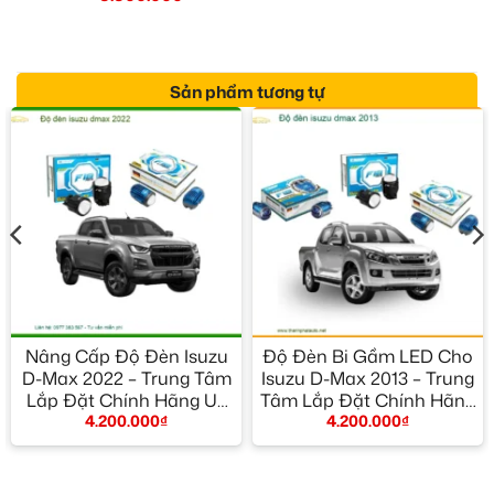
Sản phẩm tương tự
Nâng Cấp Độ Đèn Isuzu
Độ Đèn Bi Gầm LED Cho
D-Max 2022 – Trung Tâm
Isuzu D-Max 2013 – Trung
Lắp Đặt Chính Hãng Uy
Tâm Lắp Đặt Chính Hãng
4.200.000
₫
4.200.000
₫
Tín TPHCM
TPHCM