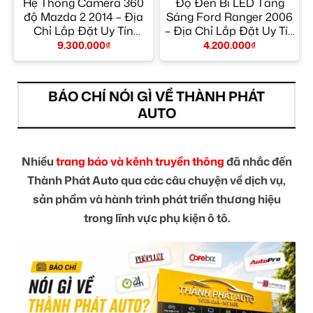
Hệ Thống Camera 360
Độ Đèn Bi LED Tăng
ỉ
độ Mazda 2 2014 – Địa
Sáng Ford Ranger 2006
Chỉ Lắp Đặt Uy Tín
– Địa Chỉ Lắp Đặt Uy Tín
TPHCM
TPHCM
9.300.000
₫
4.200.000
₫
BÁO CHÍ NÓI GÌ VỀ THÀNH PHÁT
AUTO
Nhiều
trang báo và kênh truyền thông
đã nhắc đến
Thành Phát Auto qua các câu chuyện về dịch vụ,
sản phẩm và hành trình phát triển thương hiệu
trong lĩnh vực phụ kiện ô tô.