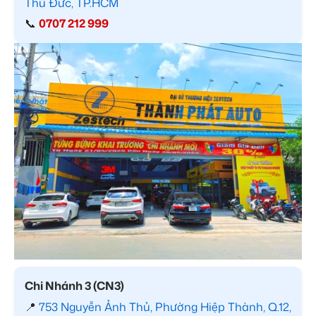
Thủ Đức, TP.HCM
📞
0707 212 999
Chi Nhánh 3 (CN3)
📍
753 Nguyễn Ảnh Thủ, Phường Hiệp Thành, Q.12,