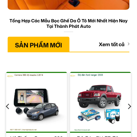
Tổng Hợp Các Mẫu Bọc Ghế Da Ô Tô Mới Nhất Hiện Nay
Tại Thành Phát Auto
SẢN PHẨM MỚI
Xem tất cả