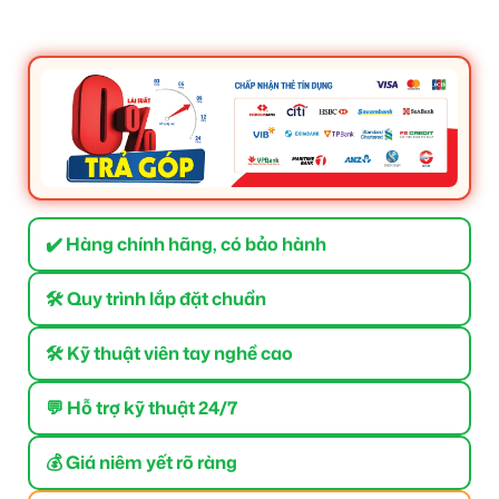
✔️ Hàng chính hãng, có bảo hành
🛠 Quy trình lắp đặt chuẩn
🛠 Kỹ thuật viên tay nghề cao
💬 Hỗ trợ kỹ thuật 24/7
💰 Giá niêm yết rõ ràng