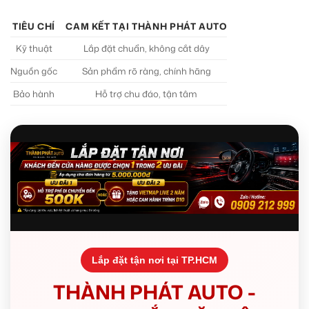
TIÊU CHÍ
CAM KẾT TẠI THÀNH PHÁT AUTO
Kỹ thuật
Lắp đặt chuẩn, không cắt dây
Nguồn gốc
Sản phẩm rõ ràng, chính hãng
Bảo hành
Hỗ trợ chu đáo, tận tâm
Lắp đặt tận nơi tại TP.HCM
THÀNH PHÁT AUTO -