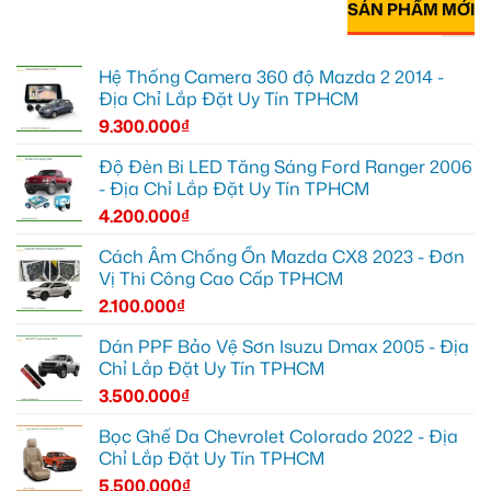
SẢN PHẨM MỚI
Hệ Thống Camera 360 độ Mazda 2 2014 -
Địa Chỉ Lắp Đặt Uy Tín TPHCM
9.300.000
₫
Độ Đèn Bi LED Tăng Sáng Ford Ranger 2006
- Địa Chỉ Lắp Đặt Uy Tín TPHCM
4.200.000
₫
Cách Âm Chống Ồn Mazda CX8 2023 - Đơn
Vị Thi Công Cao Cấp TPHCM
2.100.000
₫
Dán PPF Bảo Vệ Sơn Isuzu Dmax 2005 - Địa
Chỉ Lắp Đặt Uy Tín TPHCM
3.500.000
₫
Bọc Ghế Da Chevrolet Colorado 2022 - Địa
Chỉ Lắp Đặt Uy Tín TPHCM
5.500.000
₫