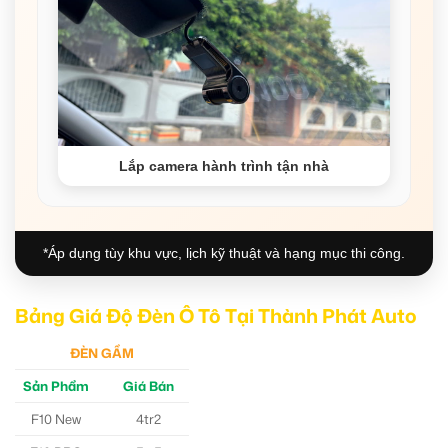
Lắp camera hành trình tận nhà
*Áp dụng tùy khu vực, lịch kỹ thuật và hạng mục thi công.
Bảng Giá Độ Đèn Ô Tô Tại Thành Phát Auto
ĐÈN GẦM
Sản Phẩm
Giá Bán
F10 New
4tr2