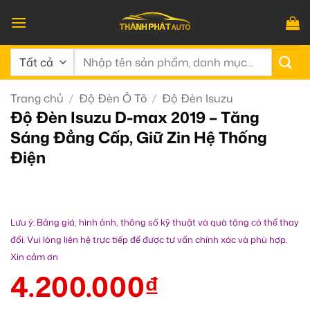
Bỏ
qua
nội
Tìm
dung
kiếm:
Trang chủ
/
Độ Đèn Ô Tô
/
Độ Đèn Isuzu
Độ Đèn Isuzu D-max 2019 – Tăng
Sáng Đẳng Cấp, Giữ Zin Hệ Thống
Điện
Lưu ý: Bảng giá, hình ảnh, thông số kỹ thuật và quà tặng có thể thay
đổi. Vui lòng liên hệ trực tiếp để được tư vấn chính xác và phù hợp.
Xin cảm ơn
4.200.000
₫