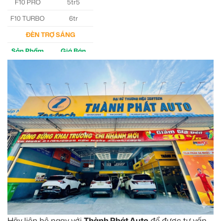
F10 PRO
5tr5
F10 TURBO
6tr
ĐÈN TRỢ SÁNG
Sản Phẩm
Giá Bán
M30 Ultra
4tr5
Aozoom EX3
5tr
Hãy liên hệ ngay với
Thành Phát Auto
để được tư vấn.