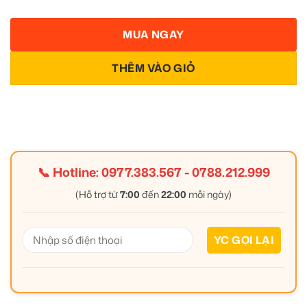
MUA NGAY
THÊM VÀO GIỎ
📞 Hotline:
0977.383.567
-
0788.212.999
(Hỗ trợ từ
7:00
đến
22:00
mỗi ngày)