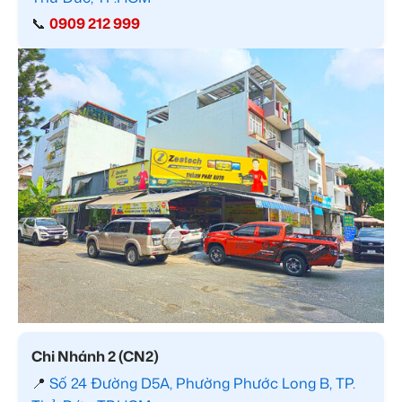
📞
0909 212 999
Chi Nhánh 2 (CN2)
📍
Số 24 Đường D5A, Phường Phước Long B, TP.