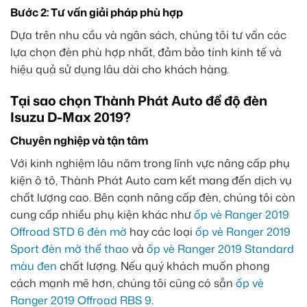
Bước 2: Tư vấn giải pháp phù hợp
Dựa trên nhu cầu và ngân sách, chúng tôi tư vấn các
lựa chọn đèn phù hợp nhất, đảm bảo tính kinh tế và
hiệu quả sử dụng lâu dài cho khách hàng.
Tại sao chọn Thành Phát Auto để độ đèn
Isuzu D-Max 2019?
Chuyên nghiệp và tận tâm
Với kinh nghiệm lâu năm trong lĩnh vực nâng cấp phụ
kiện ô tô, Thành Phát Auto cam kết mang đến dịch vụ
chất lượng cao. Bên cạnh nâng cấp đèn, chúng tôi còn
cung cấp nhiều phụ kiện khác như
ốp vè Ranger 2019
Offroad STD 6 đèn mờ
hay các loại
ốp vè Ranger 2019
Sport đèn mờ thể thao
và
ốp vè Ranger 2019 Standard
màu đen
chất lượng. Nếu quý khách muốn phong
cách mạnh mẽ hơn, chúng tôi cũng có sẵn
ốp vè
Ranger 2019 Offroad RBS 9
.