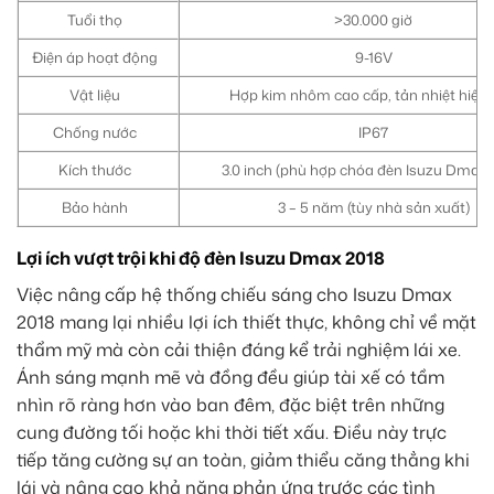
Tuổi thọ
>30.000 giờ
Điện áp hoạt động
9-16V
Vật liệu
Hợp kim nhôm cao cấp, tản nhiệt hiệu
Chống nước
IP67
Kích thước
3.0 inch (phù hợp chóa đèn Isuzu Dmax 
Bảo hành
3 – 5 năm (tùy nhà sản xuất)
Lợi ích vượt trội khi độ đèn Isuzu Dmax 2018
Việc nâng cấp hệ thống chiếu sáng cho Isuzu Dmax
2018 mang lại nhiều lợi ích thiết thực, không chỉ về mặt
thẩm mỹ mà còn cải thiện đáng kể trải nghiệm lái xe.
Ánh sáng mạnh mẽ và đồng đều giúp tài xế có tầm
nhìn rõ ràng hơn vào ban đêm, đặc biệt trên những
cung đường tối hoặc khi thời tiết xấu. Điều này trực
tiếp tăng cường sự an toàn, giảm thiểu căng thẳng khi
lái và nâng cao khả năng phản ứng trước các tình