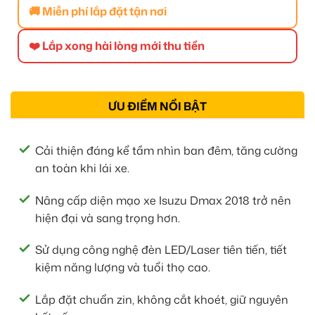
🚚 Miễn phí lắp đặt tận nơi
❤️ Lắp xong hài lòng mới thu tiền
ƯU ĐIỂM NỔI BẬT
Cải thiện đáng kể tầm nhìn ban đêm, tăng cường
an toàn khi lái xe.
Nâng cấp diện mạo xe Isuzu Dmax 2018 trở nên
hiện đại và sang trọng hơn.
Sử dụng công nghệ đèn LED/Laser tiên tiến, tiết
kiệm năng lượng và tuổi thọ cao.
Lắp đặt chuẩn zin, không cắt khoét, giữ nguyên