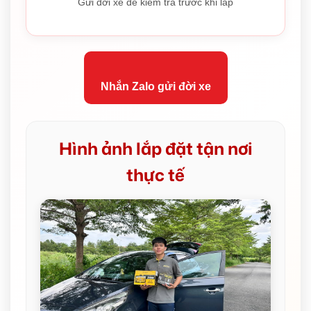
Gửi đời xe để kiểm tra trước khi lắp
Nhắn Zalo gửi đời xe
Hình ảnh lắp đặt tận nơi
thực tế