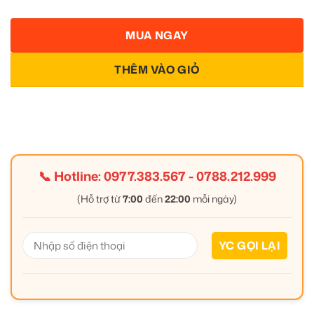
MUA NGAY
THÊM VÀO GIỎ
📞 Hotline:
0977.383.567
-
0788.212.999
(Hỗ trợ từ
7:00
đến
22:00
mỗi ngày)