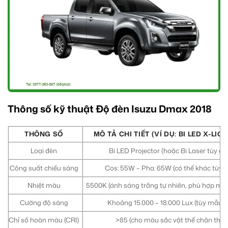
Thông số kỹ thuật Độ đèn Isuzu Dmax 2018
THÔNG SỐ
MÔ TẢ CHI TIẾT (VÍ DỤ: BI LED X-LIG
Loại đèn
Bi LED Projector (hoặc Bi Laser tùy ch
Công suất chiếu sáng
Cos: 55W – Pha: 65W (có thể khác tùy 
Nhiệt màu
5500K (ánh sáng trắng tự nhiên, phù hợp mọi 
Cường độ sáng
Khoảng 15.000 – 18.000 Lux (tùy mẫu đ
Chỉ số hoàn màu (CRI)
>85 (cho màu sắc vật thể chân thực