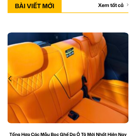
BÀI VIẾT MỚI
Xem tất cả
Tổng Hợp Các Mẫu Bọc Ghế Da Ô Tô Mới Nhất Hiện Nay