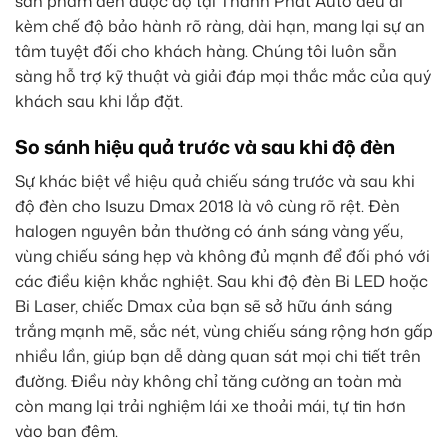
sản phẩm đèn được độ tại Thành Phát Auto đều đi
kèm chế độ bảo hành rõ ràng, dài hạn, mang lại sự an
tâm tuyệt đối cho khách hàng. Chúng tôi luôn sẵn
sàng hỗ trợ kỹ thuật và giải đáp mọi thắc mắc của quý
khách sau khi lắp đặt.
So sánh hiệu quả trước và sau khi độ đèn
Sự khác biệt về hiệu quả chiếu sáng trước và sau khi
độ đèn cho Isuzu Dmax 2018 là vô cùng rõ rệt. Đèn
halogen nguyên bản thường có ánh sáng vàng yếu,
vùng chiếu sáng hẹp và không đủ mạnh để đối phó với
các điều kiện khắc nghiệt. Sau khi độ đèn Bi LED hoặc
Bi Laser, chiếc Dmax của bạn sẽ sở hữu ánh sáng
trắng mạnh mẽ, sắc nét, vùng chiếu sáng rộng hơn gấp
nhiều lần, giúp bạn dễ dàng quan sát mọi chi tiết trên
đường. Điều này không chỉ tăng cường an toàn mà
còn mang lại trải nghiệm lái xe thoải mái, tự tin hơn
vào ban đêm.