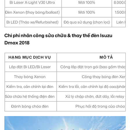
Bi Laser X-Light V30 Ultra
Mới 100%
8.000.000
Đèn Xenon (thay bóng/ballast)
Mới 100%
1.500.00
Bi LED (Tháo xe/Refurbished)
Đã qua sử dụng (chọn lọc)
Liên hệ 
Chi phí nhân công sửa chữa & thay thế đèn Isuzu
Dmax 2018
HẠNG MỤC DỊCH VỤ
MÔ TẢ
Lắp đặt Bi LED/Bi Laser
Công lắp đặt trọn gói (bao gồm tháo lắ
Thay bóng Xenon
Công thay bóng đèn Xeno
Kiểm tra, căn chỉnh lại đèn
Kiểm tra lỗi, căn chỉnh lại độ cao/phân
Sửa chữa hệ thống điện đèn
Xử lý chập chờn, đứt dây, lỗi relay (
Đánh bóng chóa đèn
Phục hồi độ trong của chóa đè