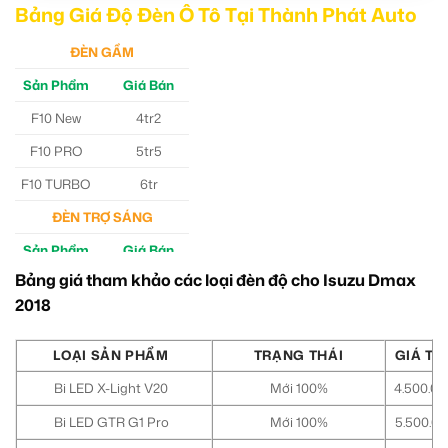
Bảng Giá Độ Đèn Ô Tô Tại Thành Phát Auto
ĐÈN GẦM
Sản Phẩm
Giá Bán
F10 New
4tr2
F10 PRO
5tr5
F10 TURBO
6tr
ĐÈN TRỢ SÁNG
Sản Phẩm
Giá Bán
Bảng giá tham khảo các loại đèn độ cho Isuzu Dmax
M30 Ultra
4tr5
2018
Aozoom EX3
5tr
LOẠI SẢN PHẨM
TRẠNG THÁI
GIÁ TH
Bi LED X-Light V20
Mới 100%
4.500.00
Bi LED GTR G1 Pro
Mới 100%
5.500.00