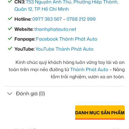
CN3:
753 Nguyễn Ảnh Thủ, Phường Hiệp Thành,
Quận 12, TP. Hồ Chí Minh
Hotline:
0977 383 567
–
0788 212 999
Website:
thanhphatauto.net
Fanpage:
Facebook Thành Phát Auto
YouTube:
YouTube Thành Phát Auto
Kính chúc quý khách hàng luôn vững tay lái và an
toàn trên mọi nẻo đường từ
Thành Phát Auto
– Nâng
tầm trải nghiệm, vươn xa an toàn.
Đánh giá (0)
DANH MỤC SẢN PHẨM