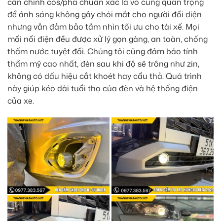
căn chỉnh cos/pha chuẩn xác là vô cùng quan trọng
để ánh sáng không gây chói mắt cho người đối diện
nhưng vẫn đảm bảo tầm nhìn tối ưu cho tài xế. Mọi
mối nối điện đều được xử lý gọn gàng, an toàn, chống
thấm nước tuyệt đối. Chúng tôi cũng đảm bảo tính
thẩm mỹ cao nhất, đèn sau khi độ sẽ trông như zin,
không có dấu hiệu cắt khoét hay cẩu thả. Quá trình
này giúp kéo dài tuổi thọ của đèn và hệ thống điện
của xe.