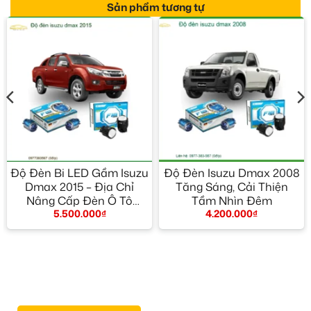
Sản phẩm tương tự
Độ Đèn Bi LED Gầm Isuzu
Độ Đèn Isuzu Dmax 2008
Dmax 2015 – Địa Chỉ
Tăng Sáng, Cải Thiện
Nâng Cấp Đèn Ô Tô
Tầm Nhìn Đêm
5.500.000
₫
4.200.000
₫
Chính Hãng TPHCM