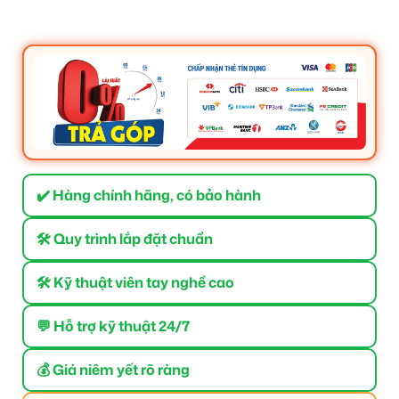
✔️ Hàng chính hãng, có bảo hành
🛠 Quy trình lắp đặt chuẩn
🛠 Kỹ thuật viên tay nghề cao
💬 Hỗ trợ kỹ thuật 24/7
💰 Giá niêm yết rõ ràng