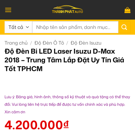
Bỏ
qua
nội
Tìm
dung
kiếm:
Trang chủ
/
Độ Đèn Ô Tô
/
Độ Đèn Isuzu
Độ Đèn Bi LED Laser Isuzu D-Max
2018 – Trung Tâm Lắp Đặt Uy Tín Giá
Tốt TPHCM
Lưu ý: Bảng giá, hình ảnh, thông số kỹ thuật và quà tặng có thể thay
đổi. Vui lòng liên hệ trực tiếp để được tư vấn chính xác và phù hợp.
Xin cảm ơn
4.200.000
₫