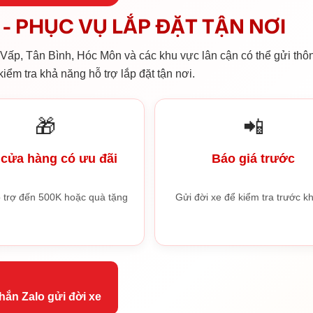
- PHỤC VỤ LẮP ĐẶT TẬN NƠI
ấp, Tân Bình, Hóc Môn và các khu vực lân cận có thể gửi thôn
iểm tra khả năng hỗ trợ lắp đặt tận nơi.
🎁
📲
cửa hàng có ưu đãi
Báo giá trước
 trợ đến 500K hoặc quà tặng
Gửi đời xe để kiểm tra trước kh
hắn Zalo gửi đời xe