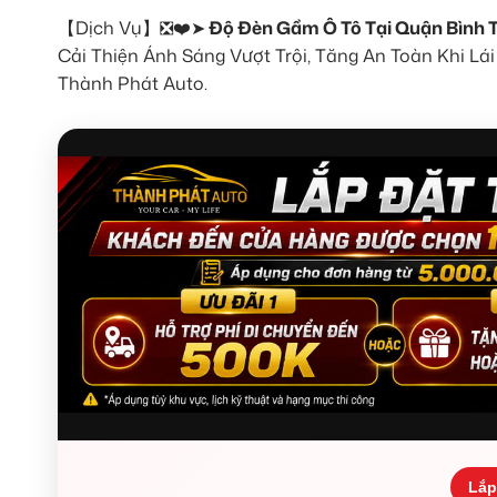
【Dịch Vụ】❎❤️➤
Độ Đèn Gầm Ô Tô Tại Quận Bình 
Cải Thiện Ánh Sáng Vượt Trội, Tăng An Toàn Khi L
Thành Phát Auto.
Lắp