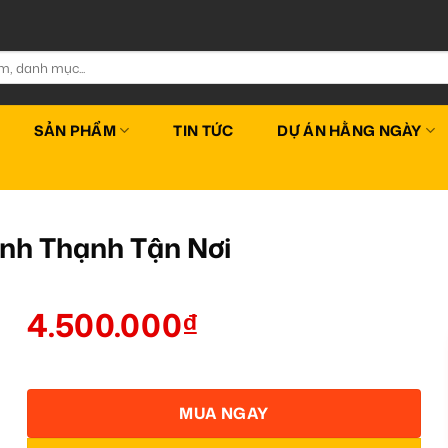
SẢN PHẨM
TIN TỨC
DỰ ÁN HẰNG NGÀY
nh Thạnh Tận Nơi
4.500.000
₫
MUA NGAY