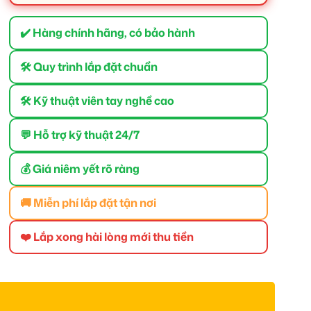
✔️ Hàng chính hãng, có bảo hành
🛠 Quy trình lắp đặt chuẩn
🛠 Kỹ thuật viên tay nghề cao
💬 Hỗ trợ kỹ thuật 24/7
💰 Giá niêm yết rõ ràng
🚚 Miễn phí lắp đặt tận nơi
❤️ Lắp xong hài lòng mới thu tiền