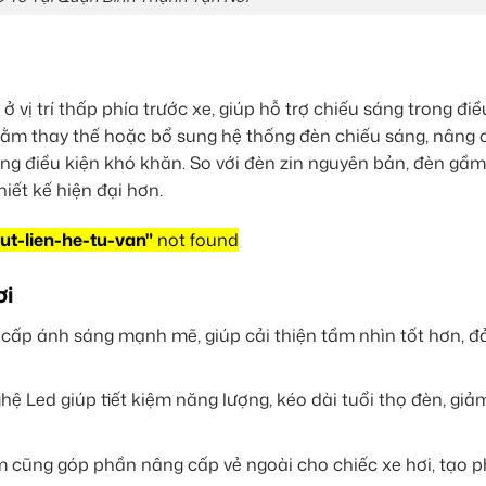
 vị trí thấp phía trước xe, giúp hỗ trợ chiếu sáng trong điề
hằm thay thế hoặc bổ sung hệ thống đèn chiếu sáng, nâng 
rong điều kiện khó khăn. So với đèn zin nguyên bản, đèn gầ
hiết kế hiện đại hơn.
ut-lien-he-tu-van"
not found
ơi
ấp ánh sáng mạnh mẽ, giúp cải thiện tầm nhìn tốt hơn, 
 Led giúp tiết kiệm năng lượng, kéo dài tuổi thọ đèn, giảm
 cũng góp phần nâng cấp vẻ ngoài cho chiếc xe hơi, tạo 