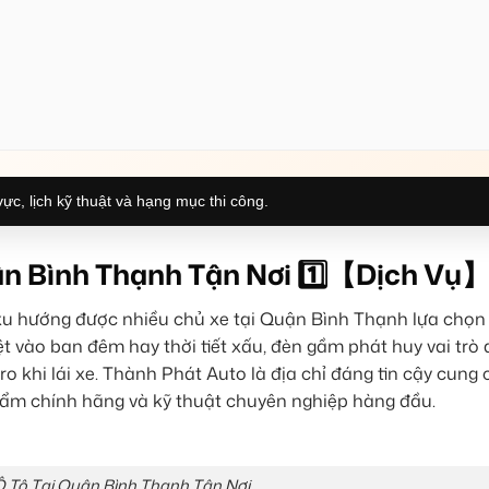
ực, lịch kỹ thuật và hạng mục thi công.
n Bình Thạnh Tận Nơi 1️⃣【Dịch Vụ
 xu hướng được nhiều chủ xe tại Quận Bình Thạnh lựa chọn 
iệt vào ban đêm hay thời tiết xấu, đèn gầm phát huy vai trò
ro khi lái xe. Thành Phát Auto là địa chỉ đáng tin cậy cung 
hẩm chính hãng và kỹ thuật chuyên nghiệp hàng đầu.
 Tô Tại Quận Bình Thạnh Tận Nơi