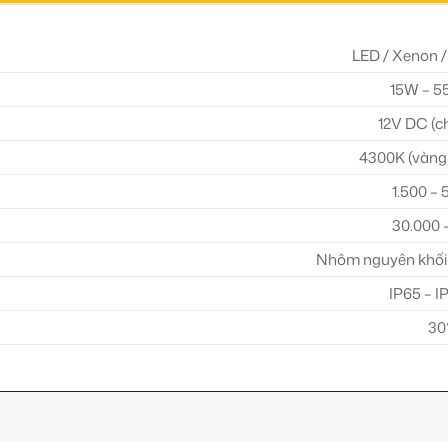
LED / Xenon /
15W – 55
12V DC (c
4300K (vàng)
1.500 –
30.000 
Nhôm nguyên khối 
IP65 – IP
30