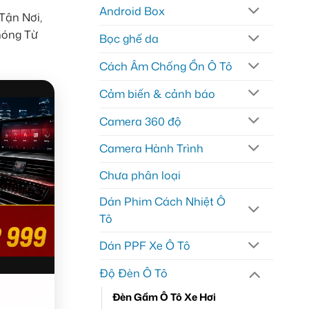
Android Box
Tận Nơi,
hóng Từ
Bọc ghế da
Cách Âm Chống Ồn Ô Tô
Cảm biến & cảnh báo
Camera 360 độ
Camera Hành Trình
Chưa phân loại
Dán Phim Cách Nhiệt Ô
Tô
Dán PPF Xe Ô Tô
Độ Đèn Ô Tô
Đèn Gầm Ô Tô Xe Hơi