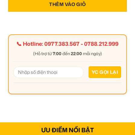
THÊM VÀO GIỎ
📞 Hotline:
0977.383.567
-
0788.212.999
(Hỗ trợ từ
7:00
đến
22:00
mỗi ngày)
ƯU ĐIỂM NỔI BẬT