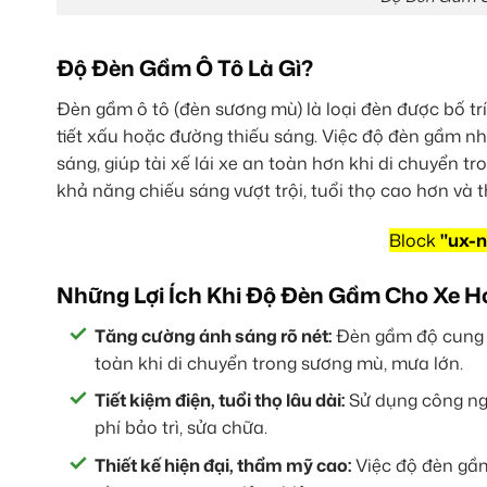
Độ Đèn Gầm Ô Tô Là Gì?
Đèn gầm ô tô (đèn sương mù) là loại đèn được bố trí ở
tiết xấu hoặc đường thiếu sáng. Việc độ đèn gầm n
sáng, giúp tài xế lái xe an toàn hơn khi di chuyển t
khả năng chiếu sáng vượt trội, tuổi thọ cao hơn và t
Block
"ux-n
Những Lợi Ích Khi Độ Đèn Gầm Cho Xe H
Tăng cường ánh sáng rõ nét:
Đèn gầm độ cung c
toàn khi di chuyển trong sương mù, mưa lớn.
Tiết kiệm điện, tuổi thọ lâu dài:
Sử dụng công nghệ
phí bảo trì, sửa chữa.
Thiết kế hiện đại, thẩm mỹ cao:
Việc độ đèn gầm