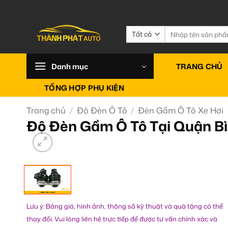
Bỏ
qua
nội
Tìm
kiếm:
dung
Danh mục
TRANG CHỦ
TỔNG HỢP PHỤ KIỆN
Trang chủ
/
Độ Đèn Ô Tô
/
Đèn Gầm Ô Tô Xe Hơi
Độ Đèn Gầm Ô Tô Tại Quận Bì
Lưu ý: Bảng giá, hình ảnh, thông số kỹ thuật và quà tặng có thể
thay đổi. Vui lòng liên hệ trực tiếp để được tư vấn chính xác và