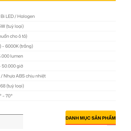
 Bi LED / Halogen
W (tuỳ loại)
huẩn cho ô tô)
 – 6000K (trắng)
 5.000 lumen
– 50.000 giờ
/ Nhựa ABS chịu nhiệt
68 (tuỳ loại)
° – 70°
DANH MỤC SẢN PHẨM