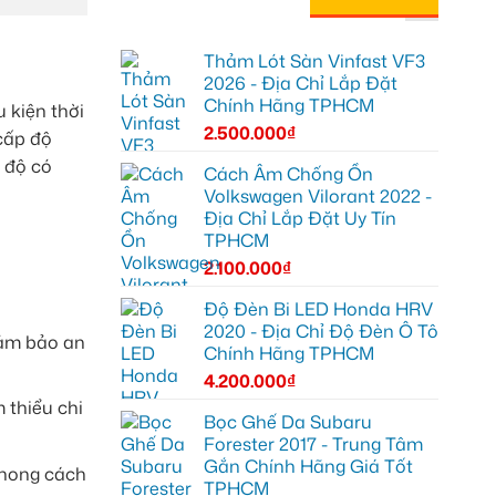
Thảm Lót Sàn Vinfast VF3
2026 - Địa Chỉ Lắp Đặt
Chính Hãng TPHCM
u kiện thời
2.500.000
₫
cấp độ
m độ có
Cách Âm Chống Ồn
Volkswagen Vilorant 2022 -
Địa Chỉ Lắp Đặt Uy Tín
TPHCM
2.100.000
₫
Độ Đèn Bi LED Honda HRV
2020 - Địa Chỉ Độ Đèn Ô Tô
đảm bảo an
Chính Hãng TPHCM
4.200.000
₫
 thiểu chi
Bọc Ghế Da Subaru
Forester 2017 - Trung Tâm
Gắn Chính Hãng Giá Tốt
phong cách
TPHCM