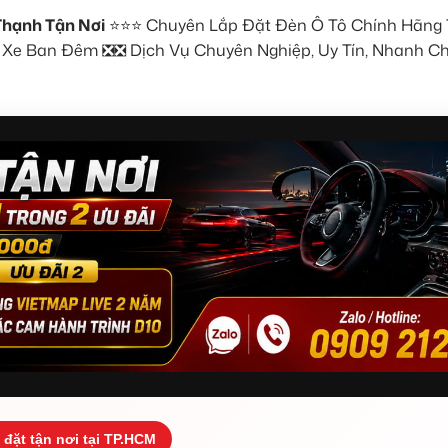
Thạnh Tận Nơi
⭐⭐⭐ Chuyên Lắp Đặt Đèn Ô Tô Chính Hãng 
ái Xe Ban Đêm ❎❎ Dịch Vụ Chuyên Nghiệp, Uy Tín, Nhanh C
 đặt tận nơi tại TP.HCM