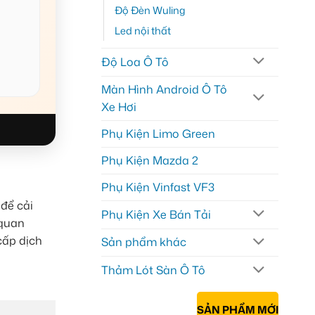
Độ Đèn Wuling
Led nội thất
Độ Loa Ô Tô
Màn Hình Android Ô Tô
Xe Hơi
Phụ Kiện Limo Green
Phụ Kiện Mazda 2
】
Phụ Kiện Vinfast VF3
để cải
Phụ Kiện Xe Bán Tải
 quan
cấp dịch
Sản phẩm khác
Thảm Lót Sàn Ô Tô
SẢN PHẨM MỚI