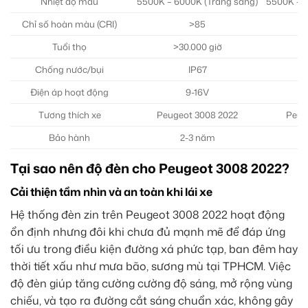
Nhiệt độ màu
5500K – 6000K (Trắng sáng)
5500K – 6
Chỉ số hoàn màu (CRI)
>85
Tuổi thọ
>30.000 giờ
>
Chống nước/bụi
IP67
Điện áp hoạt động
9-16V
Tương thích xe
Peugeot 3008 2022
Peug
Bảo hành
2-3 năm
Tại sao nên độ đèn cho Peugeot 3008 2022?
Cải thiện tầm nhìn và an toàn khi lái xe
Hệ thống đèn zin trên Peugeot 3008 2022 hoạt động
ổn định nhưng đôi khi chưa đủ mạnh mẽ để đáp ứng
tối ưu trong điều kiện đường xá phức tạp, ban đêm hay
thời tiết xấu như mưa bão, sương mù tại TPHCM. Việc
độ đèn giúp tăng cường cường độ sáng, mở rộng vùng
chiếu, và tạo ra đường cắt sáng chuẩn xác, không gây