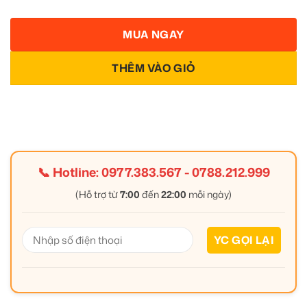
MUA NGAY
THÊM VÀO GIỎ
📞 Hotline:
0977.383.567
-
0788.212.999
(Hỗ trợ từ
7:00
đến
22:00
mỗi ngày)