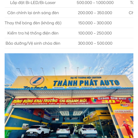
Lắp đặt Bi-LED/Bi-Laser
500.000 – 1.000.000
Tùy 
Căn chỉnh lại ánh sáng đèn
200.000 – 350.000
Chỉ 
Thay thế bóng đèn (không độ)
150.000 – 300.000
Tù
Kiểm tra hệ thống điện đèn
100.000 – 250.000
P
Bảo dưỡng/Vệ sinh chóa đèn
300.000 – 500.000