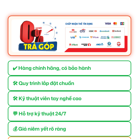
✔️ Hàng chính hãng, có bảo hành
🛠 Quy trình lắp đặt chuẩn
🛠 Kỹ thuật viên tay nghề cao
💬 Hỗ trợ kỹ thuật 24/7
💰 Giá niêm yết rõ ràng