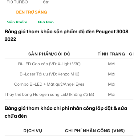
F10 TURBO
6tr
ĐÈN TRỢ SÁNG
Sản Phẩm
Giá Bán
Bảng giá tham khảo sản phẩm độ đèn Peugeot 3008
M30 Ultra
4tr5
2022
Aozoom EX3
5tr
SẢN PHẨM/GÓI ĐỘ
TÌNH TRẠNG
GIÁ
Bi-LED Cao cấp (VD: X-Light V30)
Mới
5
Bi-Laser Tối ưu (VD: Kenzo M10)
Mới
9.
Combo Bi-LED + Mắt quỷ/Angel Eyes
Mới
7.
Thay thế bóng Halogen sang LED (không độ Bi)
Mới
1
Bảng giá tham khảo chi phí nhân công lắp đặt & sửa
chữa đèn
DỊCH VỤ
CHI PHÍ NHÂN CÔNG (VNĐ)