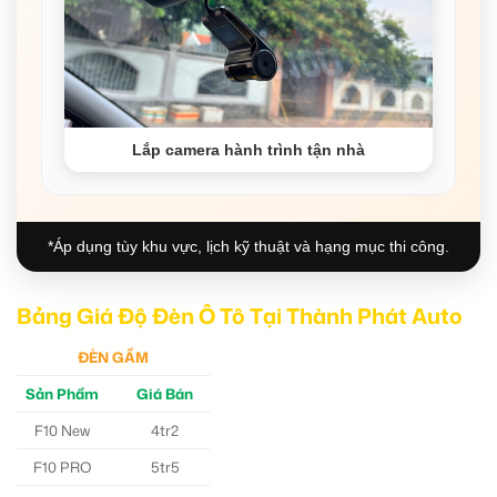
Lắp camera hành trình tận nhà
*Áp dụng tùy khu vực, lịch kỹ thuật và hạng mục thi công.
Bảng Giá Độ Đèn Ô Tô Tại Thành Phát Auto
ĐÈN GẦM
Sản Phẩm
Giá Bán
F10 New
4tr2
F10 PRO
5tr5