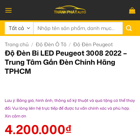
Bỏ
qua
nội
Tìm
dung
kiếm:
Trang chủ
/
Độ Đèn Ô Tô
/
Độ Đèn Peugeot
Độ Đèn Bi LED Peugeot 3008 2022 –
Trung Tâm Gắn Đèn Chính Hãng
TPHCM
Lưu ý: Bảng giá, hình ảnh, thông số kỹ thuật và quà tặng có thể thay
đổi. Vui lòng liên hệ trực tiếp để được tư vấn chính xác và phù hợp.
Xin cảm ơn
4.200.000
₫