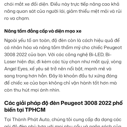
chói mắt xe đối diện. Điều này trực tiếp nâng cao khả
năng quan sát của người lái, giảm thiểu mệt mỏi và rủi
ro va chạm.
Nâng tầm đẳng cấp và diện mạo xe
Ngoài yếu tố an toàn, độ đèn còn là cách hiệu quả để
cá nhân hóa và nâng tầm thẩm mỹ cho chiếc Peugeot
3008 2022 của bạn. Với các công nghệ Bi-LED, Bi-
Laser hiện đại, đi kèm các tùy chọn như mắt quỷ, vòng
Angel Eyes, xế yêu sẽ trở nên nổi bật, mạnh mẽ và
sang trọng hơn hẳn. Đây là khoản đầu tư xứng đáng
để chiếc xe của bạn không chỉ vận hành tốt hơn mà
còn thu hút mọi ánh nhìn.
Các giải pháp độ đèn Peugeot 3008 2022 phổ
biến tại TPHCM
Tại Thành Phát Auto, chúng tôi cung cấp đa dạng các
gói độ đèn phù hợp với mọi nhu cầu và ngân sách của