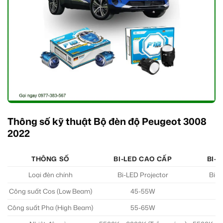
Thông số kỹ thuật Bộ đèn độ Peugeot 3008
2022
THÔNG SỐ
BI-LED CAO CẤP
BI-L
Loại đèn chính
Bi-LED Projector
Bi-L
Công suất Cos (Low Beam)
45-55W
Công suất Pha (High Beam)
55-65W