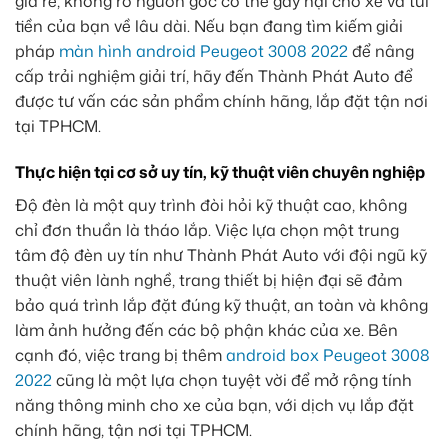
giá rẻ, không rõ nguồn gốc có thể gây hại cho xe và túi
tiền của bạn về lâu dài. Nếu bạn đang tìm kiếm giải
pháp
màn hình android Peugeot 3008 2022
để nâng
cấp trải nghiệm giải trí, hãy đến Thành Phát Auto để
được tư vấn các sản phẩm chính hãng, lắp đặt tận nơi
tại TPHCM.
Thực hiện tại cơ sở uy tín, kỹ thuật viên chuyên nghiệp
Độ đèn là một quy trình đòi hỏi kỹ thuật cao, không
chỉ đơn thuần là tháo lắp. Việc lựa chọn một trung
tâm độ đèn uy tín như Thành Phát Auto với đội ngũ kỹ
thuật viên lành nghề, trang thiết bị hiện đại sẽ đảm
bảo quá trình lắp đặt đúng kỹ thuật, an toàn và không
làm ảnh hưởng đến các bộ phận khác của xe. Bên
cạnh đó, việc trang bị thêm
android box Peugeot 3008
2022
cũng là một lựa chọn tuyệt vời để mở rộng tính
năng thông minh cho xe của bạn, với dịch vụ lắp đặt
chính hãng, tận nơi tại TPHCM.