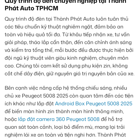
Quy trình độ đèn chuyên nghiệp tại Thành
Phát Auto TPHCM
Quy trình độ đèn tại Thành Phát Auto luôn tuân thủ
các tiêu chuẩn kỹ thuật nghiêm ngặt, đảm bảo an
toàn và hiệu quả tối đa. Từ khâu tiếp nhận xe, tư vấn
giải pháp, tháo lắp cẩn thận, đến căn chỉnh ánh sáng
và kiểm tra tổng thể, mỗi bước đều được thực hiện bởi
đội ngũ kỹ thuật viên giàu kinh nghiệm, chuyên môn
cao. Chúng tôi cam kết sử dụng phụ kiện zin, không
cắt chế dây điện, giữ nguyên giá trị nguyên bản của xe.
Bên cạnh việc nâng cấp hệ thống chiếu sáng, nhiều
chủ xe Peugeot 5008 2025 còn quan tâm đến các tiện
ích khác như lắp đặt
Android Box Peugeot 5008 2025
để biến màn hình zin thành màn hình thông minh,
hoặc
lắp đặt camera 360 Peugeot 5008
để hỗ trợ
quan sát toàn cảnh, loại bỏ điểm mù, mang lại trải
nghiệm lái xe an toàn và tiện nghi hơn. Thành Phát