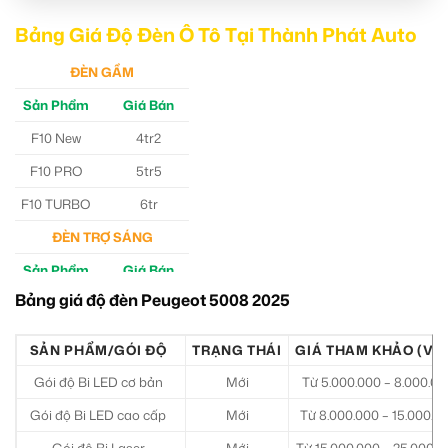
Bảng Giá Độ Đèn Ô Tô Tại Thành Phát Auto
ĐÈN GẦM
Sản Phẩm
Giá Bán
F10 New
4tr2
F10 PRO
5tr5
F10 TURBO
6tr
ĐÈN TRỢ SÁNG
Sản Phẩm
Giá Bán
Bảng giá độ đèn Peugeot 5008 2025
M30 Ultra
4tr5
Aozoom EX3
5tr
SẢN PHẨM/GÓI ĐỘ
TRẠNG THÁI
GIÁ THAM KHẢO (VN
Gói độ Bi LED cơ bản
Mới
Từ 5.000.000 – 8.000.00
Gói độ Bi LED cao cấp
Mới
Từ 8.000.000 – 15.000.0