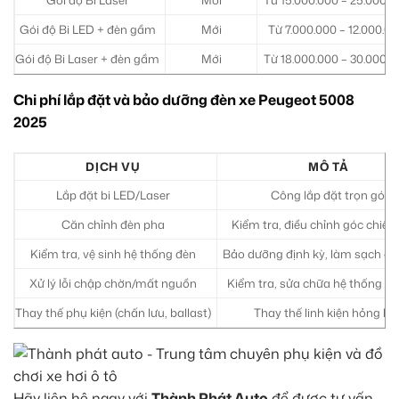
Gói độ Bi Laser
Mới
Từ 15.000.000 – 25.000.0
Gói độ Bi LED + đèn gầm
Mới
Từ 7.000.000 – 12.000.0
Gói độ Bi Laser + đèn gầm
Mới
Từ 18.000.000 – 30.000.0
Chi phí lắp đặt và bảo dưỡng đèn xe Peugeot 5008
2025
DỊCH VỤ
MÔ TẢ
Lắp đặt bi LED/Laser
Công lắp đặt trọn gói
Căn chỉnh đèn pha
Kiểm tra, điều chỉnh góc chiếu
Kiểm tra, vệ sinh hệ thống đèn
Bảo dưỡng định kỳ, làm sạch c
Xử lý lỗi chập chờn/mất nguồn
Kiểm tra, sửa chữa hệ thống đi
Thay thế phụ kiện (chấn lưu, ballast)
Thay thế linh kiện hỏng hó
Hãy liên hệ ngay với
Thành Phát Auto
để được tư vấn.