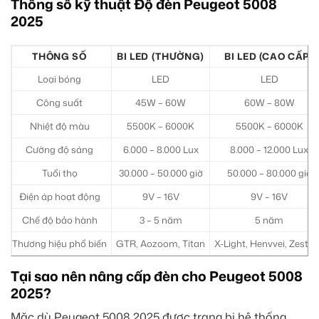
Thông số kỹ thuật Độ đèn Peugeot 5008
2025
THÔNG SỐ
BI LED (THƯỜNG)
BI LED (CAO CẤP)
Loại bóng
LED
LED
Công suất
45W – 60W
60W – 80W
Nhiệt độ màu
5500K – 6000K
5500K – 6000K
Cường độ sáng
6.000 – 8.000 Lux
8.000 – 12.000 Lux
Tuổi thọ
30.000 – 50.000 giờ
50.000 – 80.000 giờ
Điện áp hoạt động
9V – 16V
9V – 16V
Chế độ bảo hành
3 – 5 năm
5 năm
Thương hiệu phổ biến
GTR, Aozoom, Titan
X-Light, Henvvei, Zeste
Tại sao nên nâng cấp đèn cho Peugeot 5008
2025?
Mặc dù Peugeot 5008 2025 được trang bị hệ thống