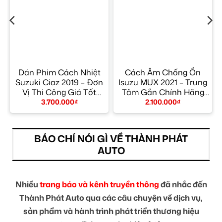
Dán Phim Cách Nhiệt
Cách Âm Chống Ồn
ỉ
Suzuki Ciaz 2019 – Đơn
Isuzu MUX 2021 – Trung
Vị Thi Công Giá Tốt
Tâm Gắn Chính Hãng
TPHCM
Giá Tốt TPHCM
3.700.000
₫
2.100.000
₫
BÁO CHÍ NÓI GÌ VỀ THÀNH PHÁT
AUTO
Nhiều
trang báo và kênh truyền thông
đã nhắc đến
Thành Phát Auto qua các câu chuyện về dịch vụ,
sản phẩm và hành trình phát triển thương hiệu