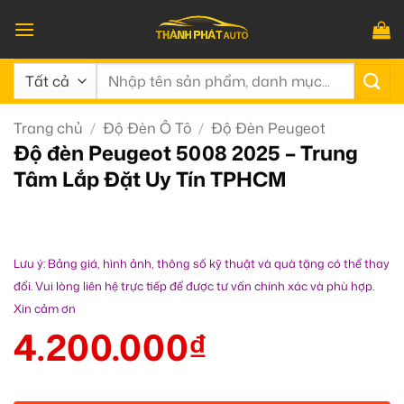
Bỏ
qua
nội
Tìm
dung
kiếm:
Trang chủ
/
Độ Đèn Ô Tô
/
Độ Đèn Peugeot
Độ đèn Peugeot 5008 2025 – Trung
Tâm Lắp Đặt Uy Tín TPHCM
Lưu ý: Bảng giá, hình ảnh, thông số kỹ thuật và quà tặng có thể thay
đổi. Vui lòng liên hệ trực tiếp để được tư vấn chính xác và phù hợp.
Xin cảm ơn
4.200.000
₫