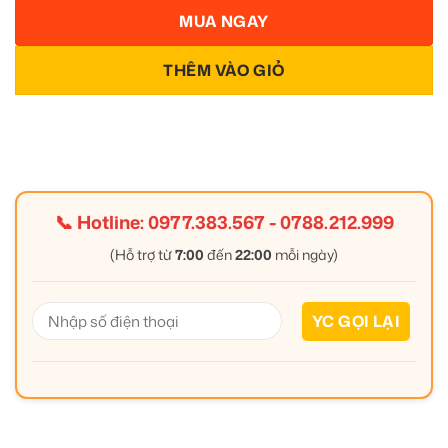
MUA NGAY
THÊM VÀO GIỎ
📞 Hotline:
0977.383.567
-
0788.212.999
(Hỗ trợ từ
7:00
đến
22:00
mỗi ngày)