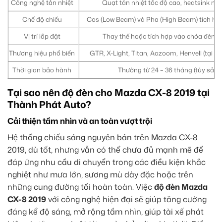
Công nghệ tản nhiệt
Quạt tản nhiệt tốc độ cao, heatsink n
Chế độ chiếu
Cos (Low Beam) và Pha (High Beam) tích hợp
Vị trí lắp đặt
Thay thế hoặc tích hợp vào chóa đèn 
Thương hiệu phổ biến
GTR, X-Light, Titan, Aozoom, Henvell (tại T
Thời gian bảo hành
Thường từ 24 – 36 tháng (tùy sản
Tại sao nên độ đèn cho Mazda CX-8 2019 tại
Thành Phát Auto?
Cải thiện tầm nhìn và an toàn vượt trội
Hệ thống chiếu sáng nguyên bản trên Mazda CX-8
2019, dù tốt, nhưng vẫn có thể chưa đủ mạnh mẽ để
đáp ứng nhu cầu di chuyển trong các điều kiện khắc
nghiệt như mưa lớn, sương mù dày đặc hoặc trên
những cung đường tối hoàn toàn. Việc
độ đèn Mazda
CX-8 2019
với công nghệ hiện đại sẽ giúp tăng cường
đáng kể độ sáng, mở rộng tầm nhìn, giúp tài xế phát