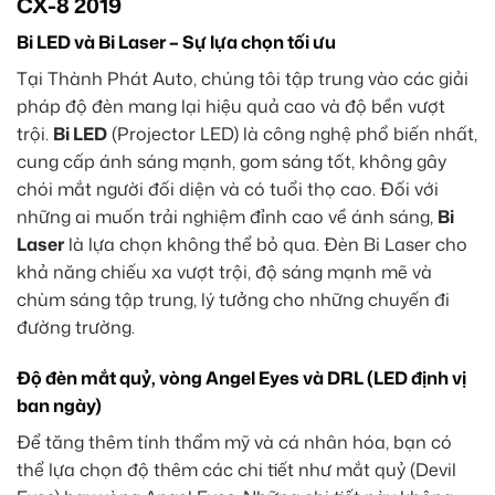
CX-8 2019
Bi LED và Bi Laser – Sự lựa chọn tối ưu
Tại Thành Phát Auto, chúng tôi tập trung vào các giải
pháp độ đèn mang lại hiệu quả cao và độ bền vượt
trội.
Bi LED
(Projector LED) là công nghệ phổ biến nhất,
cung cấp ánh sáng mạnh, gom sáng tốt, không gây
chói mắt người đối diện và có tuổi thọ cao. Đối với
những ai muốn trải nghiệm đỉnh cao về ánh sáng,
Bi
Laser
là lựa chọn không thể bỏ qua. Đèn Bi Laser cho
khả năng chiếu xa vượt trội, độ sáng mạnh mẽ và
chùm sáng tập trung, lý tưởng cho những chuyến đi
đường trường.
Độ đèn mắt quỷ, vòng Angel Eyes và DRL (LED định vị
ban ngày)
Để tăng thêm tính thẩm mỹ và cá nhân hóa, bạn có
thể lựa chọn độ thêm các chi tiết như mắt quỷ (Devil