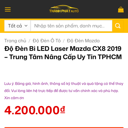
Bỏ
qua
nội
Tìm
dung
kiếm:
Trang chủ
/
Độ Đèn Ô Tô
/
Độ Đèn Mazda
Độ Đèn Bi LED Laser Mazda CX8 2019
– Trung Tâm Nâng Cấp Uy Tín TPHCM
Lưu ý: Bảng giá, hình ảnh, thông số kỹ thuật và quà tặng có thể thay
đổi. Vui lòng liên hệ trực tiếp để được tư vấn chính xác và phù hợp.
Xin cảm ơn
4.200.000
₫