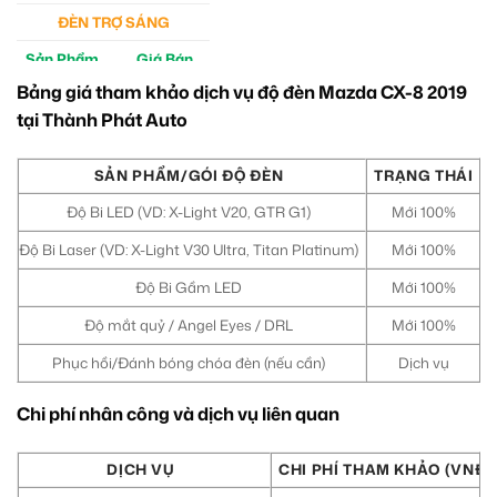
ĐÈN TRỢ SÁNG
Sản Phẩm
Giá Bán
Bảng giá tham khảo dịch vụ độ đèn Mazda CX-8 2019
M30 Ultra
4tr5
tại Thành Phát Auto
Aozoom EX3
5tr
SẢN PHẨM/GÓI ĐỘ ĐÈN
TRẠNG THÁI
Độ Bi LED (VD: X-Light V20, GTR G1)
Mới 100%
Độ Bi Laser (VD: X-Light V30 Ultra, Titan Platinum)
Mới 100%
T
Độ Bi Gầm LED
Mới 100%
Độ mắt quỷ / Angel Eyes / DRL
Mới 100%
Phục hồi/Đánh bóng chóa đèn (nếu cần)
Dịch vụ
Chi phí nhân công và dịch vụ liên quan
DỊCH VỤ
CHI PHÍ THAM KHẢO (VNĐ)