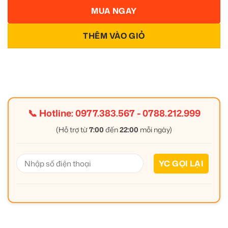
MUA NGAY
THÊM VÀO GIỎ
📞 Hotline:
0977.383.567
-
0788.212.999
(Hỗ trợ từ
7:00
đến
22:00
mỗi ngày)