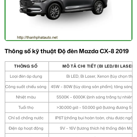
Thông số kỹ thuật Độ đèn Mazda CX-8 2019
THÔNG SỐ
MÔ TẢ CHI TIẾT (BI LED/BI LASER
Loại đèn áp dụng
Bi LED, Bi Laser, Xenon (tùy chọn the
Công suất chiếu sáng
45W – 80W (tùy dòng sản phẩm), tăng sáng gấ
Nhiệt màu
5500K – 6000K (ánh sáng trắng tự nhiên, 
Tuổi thọ
>30.000 giờ – 50.000 giờ (tương đương 5-1
Chỉ số chống nước
IP67 (chống bụi hoàn toàn, chịu được ngâm
Điện áp hoạt động
9V – 16V (tương thích hệ thống điện Maz