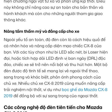
hiện chướng ngại vật từ xa và phản ứng kịp thời. Điều
này không chỉ nâng cao sự an toàn cho bản thân và
hành khách mà còn cho những người tham gia giao
thông khác.
Nâng tầm thẩm mỹ và đẳng cấp cho xe
Ngoài yếu tố an toàn, độ đèn còn là cách hiệu quả để
cá nhân hóa và nâng cấp diện mạo chiếc CX-8 của
bạn. Với các tùy chọn như bi LED sắc nét, bi Laser hiện
đại, hoặc tích hợp dải LED định vị ban ngày (DRL) độc
đáo, chiếc xe sẽ trở nên nổi bật và thu hút hơn. Một bộ
đèn được độ tinh tế sẽ mang lại vẻ ngoài thể thao,
sang trọng và khác biệt, phản ánh phong cách của
chủ xe. Nhiều chủ xe CX-8 2019 cũng muốn nâng cấp
trải nghiệm nội thất, ví dụ như
bọc ghế da Mazda CX-8
2019
để đồng bộ với sự sang trọng của ngoại thất.
Các công nghệ độ đèn tiên tiến cho Mazda