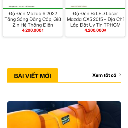
Độ Đèn Mazda 6 2022
Độ Đèn Bi LED Laser
Tăng Sáng Đẳng Cấp, Giữ
Mazda CX5 2015 – Địa Chỉ
Zin Hệ Thống Điện
Lắp Đặt Uy Tín TPHCM
4.200.000
₫
4.200.000
₫
BÀI VIẾT MỚI
Xem tất cả