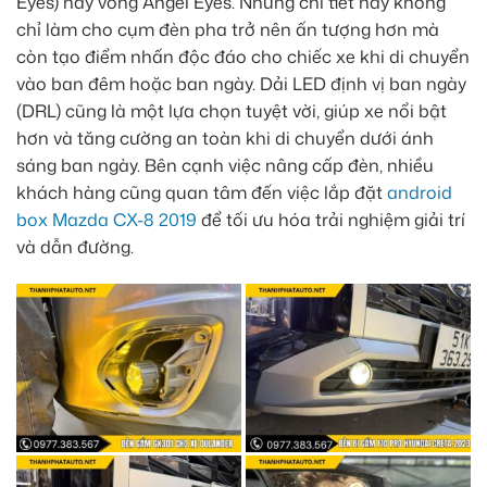
Eyes) hay vòng Angel Eyes. Những chi tiết này không
chỉ làm cho cụm đèn pha trở nên ấn tượng hơn mà
còn tạo điểm nhấn độc đáo cho chiếc xe khi di chuyển
vào ban đêm hoặc ban ngày. Dải LED định vị ban ngày
(DRL) cũng là một lựa chọn tuyệt vời, giúp xe nổi bật
hơn và tăng cường an toàn khi di chuyển dưới ánh
sáng ban ngày. Bên cạnh việc nâng cấp đèn, nhiều
khách hàng cũng quan tâm đến việc lắp đặt
android
box Mazda CX-8 2019
để tối ưu hóa trải nghiệm giải trí
và dẫn đường.