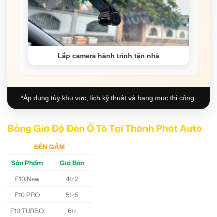
Lắp camera hành trình tận nhà
*Áp dụng tùy khu vực, lịch kỹ thuật và hạng mục thi công.
Bảng Giá Độ Đèn Ô Tô Tại Thành Phát Auto
ĐÈN GẦM
Sản Phẩm
Giá Bán
F10 New
4tr2
F10 PRO
5tr5
F10 TURBO
6tr