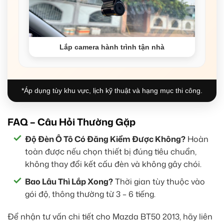
Lắp camera hành trình tận nhà
*Áp dụng tùy khu vực, lịch kỹ thuật và hạng mục thi công.
FAQ – Câu Hỏi Thường Gặp
Độ Đèn Ô Tô Có Đăng Kiểm Được Không?
Hoàn
toàn được nếu chọn thiết bị đúng tiêu chuẩn,
không thay đổi kết cấu đèn và không gây chói.
Bao Lâu Thì Lắp Xong?
Thời gian tùy thuộc vào
gói độ, thông thường từ 3 – 6 tiếng.
Để nhận tư vấn chi tiết cho Mazda BT50 2013, hãy liên