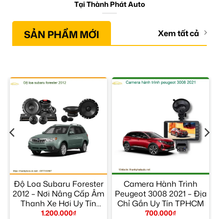
Tại Thành Phát Auto
SẢN PHẨM MỚI
Xem tất cả
Độ Loa Subaru Forester
Camera Hành Trình
2012 – Nơi Nâng Cấp Âm
Peugeot 3008 2021 – Địa
Thanh Xe Hơi Uy Tín
Chỉ Gắn Uy Tín TPHCM
TPHCM
1.200.000
₫
700.000
₫