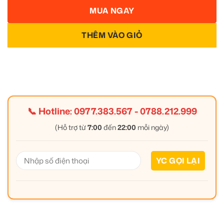
MUA NGAY
THÊM VÀO GIỎ
📞 Hotline:
0977.383.567
-
0788.212.999
(Hỗ trợ từ
7:00
đến
22:00
mỗi ngày)