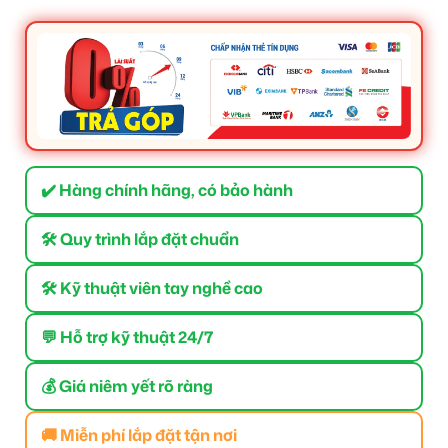
✔️ Hàng chính hãng, có bảo hành
🛠 Quy trình lắp đặt chuẩn
🛠 Kỹ thuật viên tay nghề cao
💬 Hỗ trợ kỹ thuật 24/7
💰 Giá niêm yết rõ ràng
🚚 Miễn phí lắp đặt tận nơi