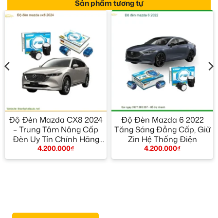
Sản phẩm tương tự
Độ Đèn Mazda CX8 2024
Độ Đèn Mazda 6 2022
– Trung Tâm Nâng Cấp
Tăng Sáng Đẳng Cấp, Giữ
Đèn Uy Tín Chính Hãng
Zin Hệ Thống Điện
4.200.000
₫
4.200.000
₫
TPHCM