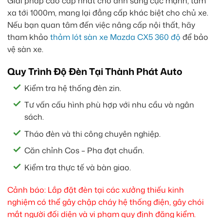
Giải pháp cao cấp nhất cho ánh sáng cực mạnh, tầm
xa tới 1000m, mang lại đẳng cấp khác biệt cho chủ xe.
Nếu bạn quan tâm đến việc nâng cấp nội thất, hãy
tham khảo
thảm lót sàn xe Mazda CX5 360 độ
để bảo
vệ sàn xe.
Quy Trình Độ Đèn Tại Thành Phát Auto
Kiểm tra hệ thống đèn zin.
Tư vấn cấu hình phù hợp với nhu cầu và ngân
sách.
Tháo đèn và thi công chuyên nghiệp.
Căn chỉnh Cos – Pha đạt chuẩn.
Kiểm tra thực tế và bàn giao.
Cảnh báo: Lắp đặt đèn tại các xưởng thiếu kinh
nghiệm có thể gây chập cháy hệ thống điện, gây chói
mắt người đối diện và vi phạm quy định đăng kiểm.