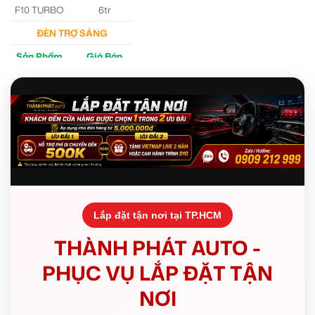
F10 TURBO
6tr
ĐÈN TRỢ SÁNG
Sản Phẩm
Giá Bán
M30 Ultra
4tr5
Aozoom EX3
5tr
Lắp đặt tận nơi tại TP.HCM
THÀNH PHÁT AUTO -
PHỤC VỤ LẮP ĐẶT TẬN
NƠI