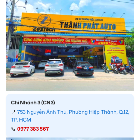
Chi Nhánh 3 (CN3)
📍
753 Nguyễn Ảnh Thủ, Phường Hiệp Thành, Q.12,
TP. HCM
📞
0977 383 567