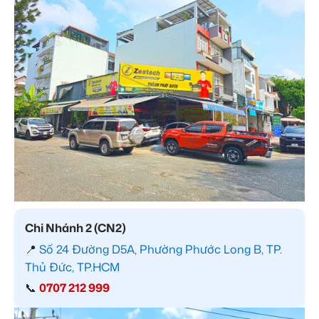
Chi Nhánh 2 (CN2)
📍
Số 24 Đường D5A, Phường Phước Long B, TP.
Thủ Đức, TP.HCM
📞
0707 212 999