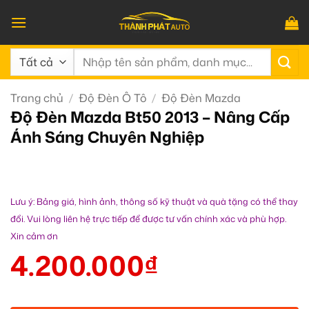
Bỏ
qua
nội
Tìm
dung
kiếm:
Trang chủ
/
Độ Đèn Ô Tô
/
Độ Đèn Mazda
Độ Đèn Mazda Bt50 2013 – Nâng Cấp
Ánh Sáng Chuyên Nghiệp
Lưu ý: Bảng giá, hình ảnh, thông số kỹ thuật và quà tặng có thể thay
đổi. Vui lòng liên hệ trực tiếp để được tư vấn chính xác và phù hợp.
Xin cảm ơn
4.200.000
₫