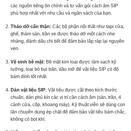
các nguồn tiếng ồn chính và tư vấn gói cách âm SIP
phù hợp nhất với nhu cầu và ngân sách của bạn.
Tháo dỡ cẩn thận:
Các bộ phận nội thất như tapi cửa,
ghế, thảm sàn, trần xe được tháo dỡ một cách nhẹ
nhàng, đánh dấu chi tiết để đảm bảo lắp ráp lại nguyên
vẹn.
Vệ sinh bề mặt:
Bề mặt kim loại được làm sạch kỹ
lưỡng, loại bỏ bụi bẩn, dầu mỡ để vật liệu SIP có độ
bám dính tốt nhất.
Dán vật liệu SIP:
Vật liệu được cắt theo kích thước
chuẩn, dán phủ kín các vị trí cần cách âm (sàn, trần, 4
cánh cửa, cốp, khoang máy). Kỹ thuật viên sẽ dùng con
lăn chuyên dụng ép chặt để đảm bảo vật liệu bám chắc,
không có bọt khí.