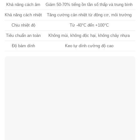
Khả năng cách âm
Giảm 50-70% tiếng ồn tần số thấp và trung bình
Khả năng cách nhiệt
Tăng cường cản nhiệt từ động cơ, môi trường
Chịu nhiệt độ
Từ -40°C đến +100°C
Đả
Tiêu chuẩn an toàn
Không mùi, không độc hại, không chảy nhựa
Độ bám dính
Keo tự dính cường độ cao