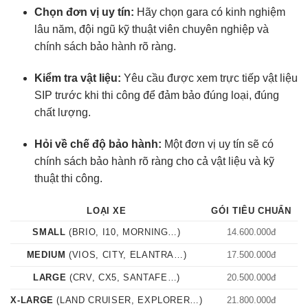
Chọn đơn vị uy tín:
Hãy chọn gara có kinh nghiệm
lâu năm, đội ngũ kỹ thuật viên chuyên nghiệp và
chính sách bảo hành rõ ràng.
Kiểm tra vật liệu:
Yêu cầu được xem trực tiếp vật liệu
SIP trước khi thi công để đảm bảo đúng loại, đúng
chất lượng.
Hỏi về chế độ bảo hành:
Một đơn vị uy tín sẽ có
chính sách bảo hành rõ ràng cho cả vật liệu và kỹ
thuật thi công.
LOẠI XE
GÓI TIÊU CHUẨN
G
SMALL
(BRIO, I10, MORNING…)
14.600.000đ
1
MEDIUM
(VIOS, CITY, ELANTRA…)
17.500.000đ
1
LARGE
(CRV, CX5, SANTAFE…)
20.500.000đ
2
X-LARGE
(LAND CRUISER, EXPLORER…)
21.800.000đ
2