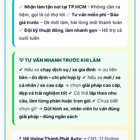
✅
Nhận làm tận nơi tại TP.HCM
– Không cần ra
tiệm, gọi là có thợ tới ✅
Tư vấn miễn phí – Báo
giá trước
– Ok mới làm, hài lòng mới thanh toán
✅
Đội kỹ thuật đông, làm nhanh gọn
– Hỗ trợ cả
cuối tuần
💡 TƯ VẤN NHANH TRƯỚC KHI LÀM
✔ Nếu xe
chạy dịch vụ / xe gia đình
→ ưu tiên
bền – ổn định – chi phí hợp lý
✔ Nếu xe
mới / xe
cá nhân / xe cao cấp
→ chọn
giải pháp cao cấp,
đẹp và trải nghiệm tốt
✔ Có thể
lắp theo nhu
cầu, làm từng phần hoặc trọn gói
✔ Chưa biết
chọn gì? →
Gửi hình xe, nhân viên tư vấn đúng
giải pháp – đúng ngân sách
📍
Hệ thống Thành Phát Auto:
• CN1: 11 Đường