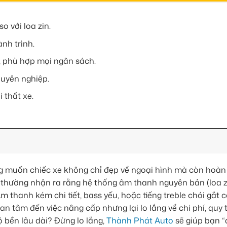
 với loa zin.
ành trình.
n, phù hợp mọi ngân sách.
huyên nghiệp.
 thất xe.
g muốn chiếc xe không chỉ đẹp về ngoại hình mà còn hoàn
 thường nhận ra rằng hệ thống âm thanh nguyên bản (loa zi
 thanh kém chi tiết, bass yếu, hoặc tiếng treble chói gắt 
 tâm đến việc nâng cấp nhưng lại lo lắng về chi phí, quy t
 bền lâu dài? Đừng lo lắng,
Thành Phát Auto
sẽ giúp bạn “