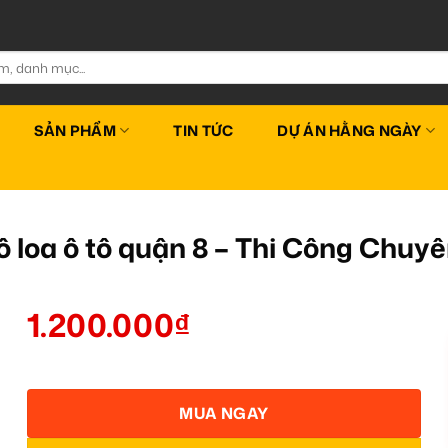
SẢN PHẨM
TIN TỨC
DỰ ÁN HẰNG NGÀY
 loa ô tô quận 8 – Thi Công Chuy
1.200.000
₫
MUA NGAY