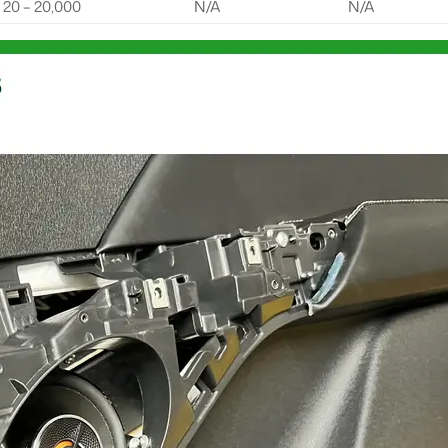
20 – 20,000
N/A
N/A