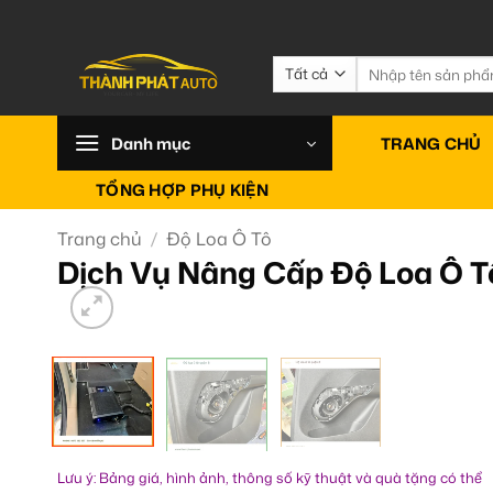
Bỏ
qua
nội
Tìm
kiếm:
dung
Danh mục
TRANG CHỦ
TỔNG HỢP PHỤ KIỆN
Trang chủ
/
Độ Loa Ô Tô
Dịch Vụ Nâng Cấp Độ Loa Ô Tô
Lưu ý: Bảng giá, hình ảnh, thông số kỹ thuật và quà tặng có thể