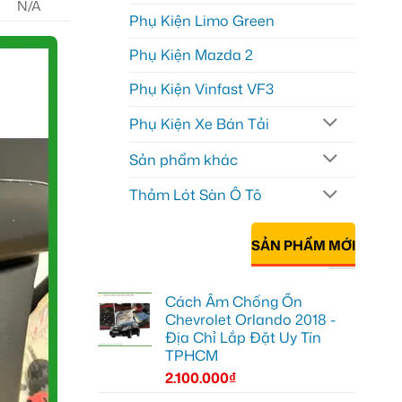
N/A
Phụ Kiện Limo Green
Phụ Kiện Mazda 2
Phụ Kiện Vinfast VF3
Phụ Kiện Xe Bán Tải
Sản phẩm khác
Thảm Lót Sàn Ô Tô
SẢN PHẨM MỚI
Cách Âm Chống Ồn
Chevrolet Orlando 2018 -
Địa Chỉ Lắp Đặt Uy Tín
TPHCM
2.100.000
₫