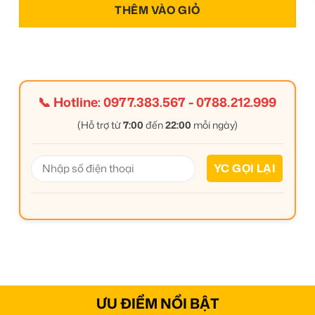
THÊM VÀO GIỎ
📞 Hotline:
0977.383.567
-
0788.212.999
(Hỗ trợ từ
7:00
đến
22:00
mỗi ngày)
ƯU ĐIỂM NỔI BẬT