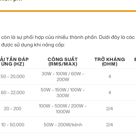
à còn là sự phối hợp của nhiều thành phần. Dưới đây là các
g được sử dụng khi nâng cấp:
ẢI TẦN ĐÁP
CÔNG SUẤT
TRỞ KHÁNG
ỨNG (HZ)
(RMS/MAX)
(OHM)
30W – 100W / 60W –
50 – 20,000
4
200W
50W – 150W / 100W –
60 – 22,000
4
300W
100W – 500W / 200W –
20 – 200
2/4
1000W
10 – 50,000
50W – 200W/kênh
2/4