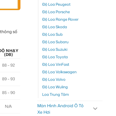
Độ Loa Peugeot
Độ Loa Porsche
Độ Loa Range Rover
Độ Loa Skoda
 thông số
Độ Loa Sub
Độ Loa Subaru
Độ Loa Suzuki
ĐỘ NHẠY
(DB)
Độ Loa Toyota
Độ Loa VinFast
88 – 92
Độ Loa Volkswagen
89 – 93
Độ Loa Volvo
Độ Loa Wuling
85 – 90
Loa Trung Tâm
Màn Hình Android Ô Tô
N/A
Xe Hơi