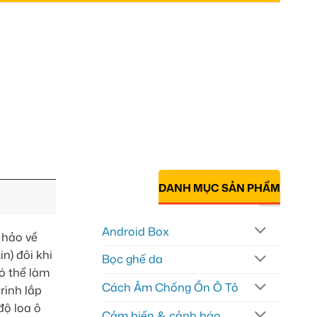
DANH MỤC SẢN PHẨM
Android Box
 hảo về
n) đôi khi
Bọc ghế da
có thể làm
Cách Âm Chống Ồn Ô Tô
rình lắp
độ loa ô
Cảm biến & cảnh báo