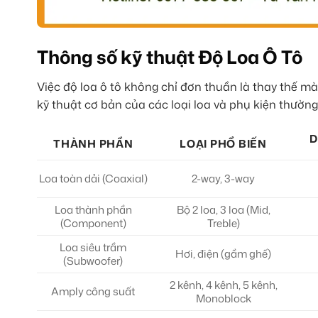
Thông số kỹ thuật Độ Loa Ô Tô
Việc độ loa ô tô không chỉ đơn thuần là thay thế m
kỹ thuật cơ bản của các loại loa và phụ kiện thườn
D
THÀNH PHẦN
LOẠI PHỔ BIẾN
Loa toàn dải (Coaxial)
2-way, 3-way
Loa thành phần
Bộ 2 loa, 3 loa (Mid,
(Component)
Treble)
Loa siêu trầm
Hơi, điện (gầm ghế)
(Subwoofer)
2 kênh, 4 kênh, 5 kênh,
Amply công suất
Monoblock