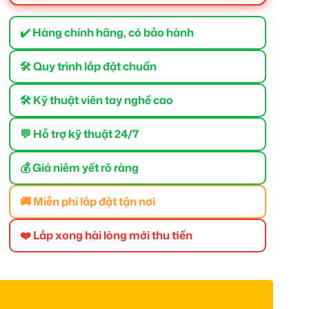
✔️ Hàng chính hãng, có bảo hành
🛠 Quy trình lắp đặt chuẩn
🛠 Kỹ thuật viên tay nghề cao
💬 Hỗ trợ kỹ thuật 24/7
💰 Giá niêm yết rõ ràng
🚚 Miễn phí lắp đặt tận nơi
❤️ Lắp xong hài lòng mới thu tiền