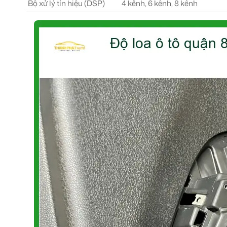
Bộ xử lý tín hiệu (DSP)
4 kênh, 6 kênh, 8 kênh