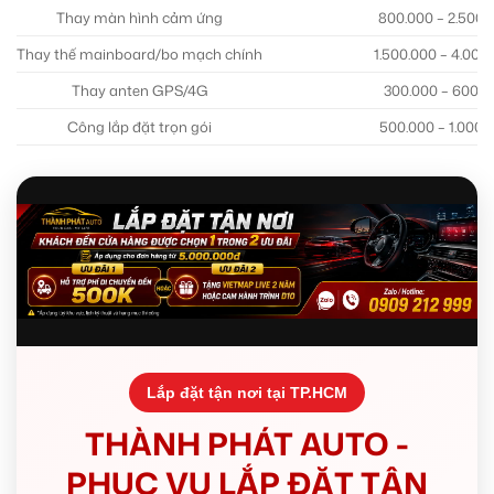
Thay màn hình cảm ứng
800.000 – 2.500.
Thay thế mainboard/bo mạch chính
1.500.000 – 4.000
Thay anten GPS/4G
300.000 – 600.0
Công lắp đặt trọn gói
500.000 – 1.000.
Lắp đặt tận nơi tại TP.HCM
THÀNH PHÁT AUTO -
PHỤC VỤ LẮP ĐẶT TẬN