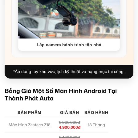
Lắp camera hành trình tận nhà
*Áp dụng tùy khu vực, lịch kỹ thuật và hạng mục thi công.
Bảng Giá Một Số Màn Hình Android Tại
Thành Phát Auto
SẢN PHẨM
GIÁ BÁN
BẢO HÀNH
5.900.000đ
Màn Hình Zestech Z18
18 Tháng
4.900.000đ
8.400.000đ