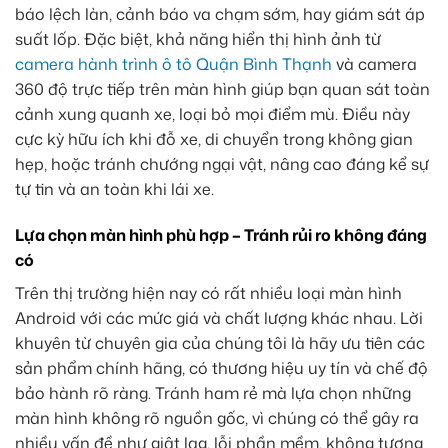
báo lệch làn, cảnh báo va chạm sớm, hay giám sát áp
suất lốp. Đặc biệt, khả năng hiển thị hình ảnh từ
camera hành trình ô tô Quận Bình Thạnh
và camera
360 độ trực tiếp trên màn hình giúp bạn quan sát toàn
cảnh xung quanh xe, loại bỏ mọi điểm mù. Điều này
cực kỳ hữu ích khi đỗ xe, di chuyển trong không gian
hẹp, hoặc tránh chướng ngại vật, nâng cao đáng kể sự
tự tin và an toàn khi lái xe.
Lựa chọn màn hình phù hợp – Tránh rủi ro không đáng
có
Trên thị trường hiện nay có rất nhiều loại màn hình
Android với các mức giá và chất lượng khác nhau. Lời
khuyên từ chuyên gia của chúng tôi là hãy ưu tiên các
sản phẩm chính hãng, có thương hiệu uy tín và chế độ
bảo hành rõ ràng. Tránh ham rẻ mà lựa chọn những
màn hình không rõ nguồn gốc, vì chúng có thể gây ra
nhiều vấn đề như giật lag, lỗi phần mềm, không tương