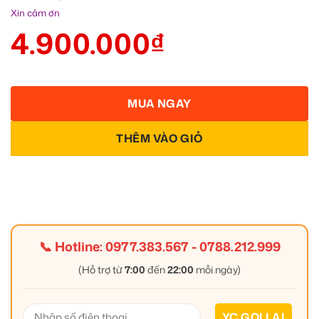
Xin cảm ơn
4.900.000
₫
MUA NGAY
THÊM VÀO GIỎ
📞 Hotline:
0977.383.567
-
0788.212.999
(Hỗ trợ từ
7:00
đến
22:00
mỗi ngày)