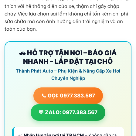
thích với hệ thống điện của xe, thậm chí gây chập
cháy. Việc lựa chọn sai lầm không chỉ tốn kém chi phí
sửa chữa mà còn ảnh hưởng đến trải nghiệm và an
toàn của bạn.
🚗 HỖ TRỢ TẬN NƠI – BÁO GIÁ
NHANH – LẮP ĐẶT TẠI CHỖ
Thành Phát Auto – Phụ Kiện & Nâng Cấp Xe Hơi
Chuyên Nghiệp
📞 GỌI: 0977.383.567
💬 ZALO: 0977.383.567
✅
Nhận làm tận nơi tại TP.HCM
– Không cần ra