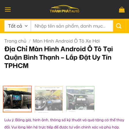
Bỏ
qua
nội
Tìm
dung
kiếm:
Trang chủ
/
Màn Hình Android Ô Tô Xe Hơi
Địa Chỉ Màn Hình Android Ô Tô Tại
Quận Bình Thạnh – Lắp Đặt Uy Tín
TPHCM
Lưu ý: Bảng giá, hình ảnh, thông số kỹ thuật và quà tặng có thể thay
đổi. Vui lòng liên hệ trực tiếp để được tư vấn chính xác và phù hợp.