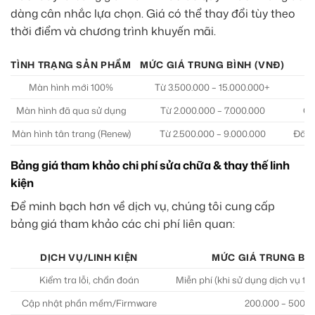
dàng cân nhắc lựa chọn. Giá có thể thay đổi tùy theo
thời điểm và chương trình khuyến mãi.
TÌNH TRẠNG SẢN PHẨM
MỨC GIÁ TRUNG BÌNH (VNĐ)
Màn hình mới 100%
Từ 3.500.000 – 15.000.000+
Màn hình đã qua sử dụng
Từ 2.000.000 – 7.000.000
Ch
Màn hình tân trang (Renew)
Từ 2.500.000 – 9.000.000
Đã đ
Bảng giá tham khảo chi phí sửa chữa & thay thế linh
kiện
Để minh bạch hơn về dịch vụ, chúng tôi cung cấp
bảng giá tham khảo các chi phí liên quan:
DỊCH VỤ/LINH KIỆN
MỨC GIÁ TRUNG BÌN
Kiểm tra lỗi, chẩn đoán
Miễn phí (khi sử dụng dịch vụ tạ
Cập nhật phần mềm/Firmware
200.000 – 500.0