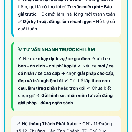
tiệm, gọi là có thợ tới ✅
Tư vấn miễn phí – Báo
giá trước
– Ok mới làm, hài lòng mới thanh toán
✅
Đội kỹ thuật đông, làm nhanh gọn
– Hỗ trợ cả
cuối tuần
💡 TƯ VẤN NHANH TRƯỚC KHI LÀM
✔ Nếu xe
chạy dịch vụ / xe gia đình
→ ưu tiên
bền – ổn định – chi phí hợp lý
✔ Nếu xe
mới / xe
cá nhân / xe cao cấp
→ chọn
giải pháp cao cấp,
đẹp và trải nghiệm tốt
✔ Có thể
lắp theo nhu
cầu, làm từng phần hoặc trọn gói
✔ Chưa biết
chọn gì? →
Gửi hình xe, nhân viên tư vấn đúng
giải pháp – đúng ngân sách
📍
Hệ thống Thành Phát Auto:
• CN1: 11 Đường
số 12, Phường Hiệp Bình Chánh, TP. Thủ Đức,