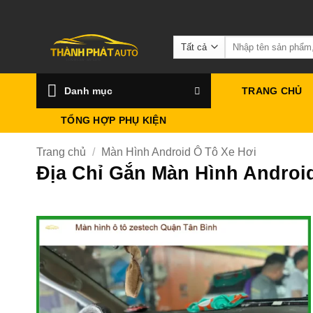
Bỏ
qua
Tìm
nội
kiếm:
dung
Danh mục
TRANG CHỦ
TỔNG HỢP PHỤ KIỆN
Trang chủ
/
Màn Hình Android Ô Tô Xe Hơi
Địa Chỉ Gắn Màn Hình Androi