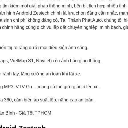
g tìm kiếm một giải pháp thông minh, bền bỉ, tích hợp nhiều tính
Màn hình Android Zestech chính là lựa chọn đáng cân nhắc, ma
 sinh chi phí không đáng có. Tại Thành Phát Auto, chúng tôi h
hính hãng cùng dịch vụ lắp đặt chuyên nghiệp, minh bạch, gi
ển thị rõ ràng dưới mọi điều kiện ánh sáng.
ps, VietMap S1, Navitel) có cảnh báo giao thông.
 rảnh tay, tăng cường an toàn khi lái xe.
ing MP3, VTV Go… mang cả thế giới giải trí lên xe.
ra 360, cảm biến áp suất lốp, nâng cao an toàn.