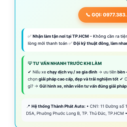
📞 GỌI: 0977.383
✅
Nhận làm tận nơi tại TP.HCM
– Không cần ra tiệm
lòng mới thanh toán ✅
Đội kỹ thuật đông, làm nh
💡 TƯ VẤN NHANH TRƯỚC KHI LÀM
✔ Nếu xe
chạy dịch vụ / xe gia đình
→ ưu tiên
bền –
chọn
giải pháp cao cấp, đẹp và trải nghiệm tốt
✔ C
gì? →
Gửi hình xe, nhân viên tư vấn đúng giải phá
📍
Hệ thống Thành Phát Auto:
• CN1: 11 Đường số 
D5A, Phường Phước Long B, TP. Thủ Đức, TP.HCM •