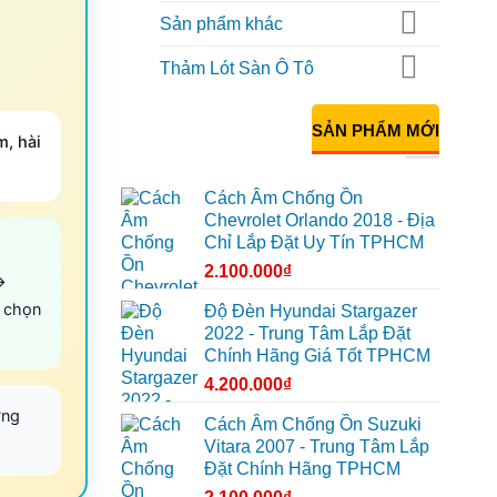
Sản phẩm khác
Thảm Lót Sàn Ô Tô
SẢN PHẨM MỚI
m, hài
Cách Âm Chống Ồn
Chevrolet Orlando 2018 - Địa
Chỉ Lắp Đặt Uy Tín TPHCM
2.100.000
₫
→
 chọn
Độ Đèn Hyundai Stargazer
2022 - Trung Tâm Lắp Đặt
Chính Hãng Giá Tốt TPHCM
4.200.000
₫
ờng
Cách Âm Chống Ồn Suzuki
Vitara 2007 - Trung Tâm Lắp
Đặt Chính Hãng TPHCM