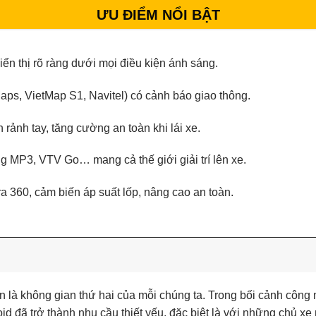
ƯU ĐIỂM NỔI BẬT
ển thị rõ ràng dưới mọi điều kiện ánh sáng.
ps, VietMap S1, Navitel) có cảnh báo giao thông.
 rảnh tay, tăng cường an toàn khi lái xe.
ing MP3, VTV Go… mang cả thế giới giải trí lên xe.
ra 360, cảm biến áp suất lốp, nâng cao an toàn.
n là không gian thứ hai của mỗi chúng ta. Trong bối cảnh công
id đã trở thành nhu cầu thiết yếu, đặc biệt là với những chủ xe