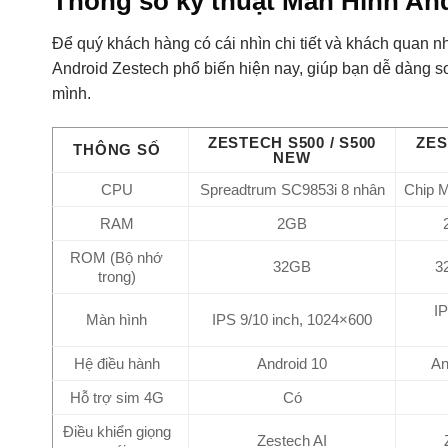
Thông số kỹ thuật Màn Hình An
Để quý khách hàng có cái nhìn chi tiết và khách quan nh
Android Zestech phổ biến hiện nay, giúp bạn dễ dàng 
mình.
ZESTECH S500 / S500
ZES
THÔNG SỐ
NEW
CPU
Spreadtrum SC9853i 8 nhân
Chip 
RAM
2GB
ROM (Bộ nhớ
32GB
3
trong)
IP
Màn hình
IPS 9/10 inch, 1024×600
Hệ điều hành
Android 10
An
Hỗ trợ sim 4G
Có
Điều khiển giọng
Zestech AI