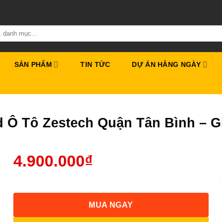
SẢN PHẨM
TIN TỨC
DỰ ÁN HẰNG NGÀY
d Ô Tô Zestech Quận Tân Bình – 
4.900.000
₫
MUA NGAY