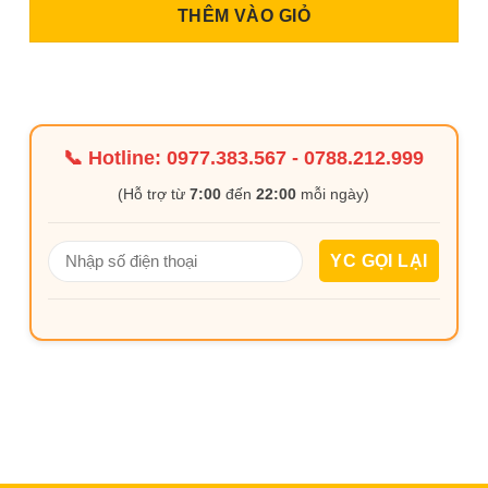
THÊM VÀO GIỎ
📞 Hotline:
0977.383.567
-
0788.212.999
(Hỗ trợ từ
7:00
đến
22:00
mỗi ngày)