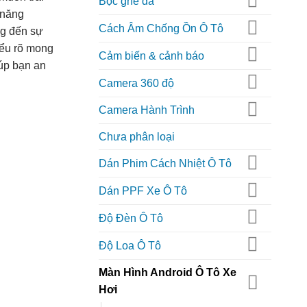
Bọc ghế da
 năng
Cách Âm Chống Ồn Ô Tô
ng đến sự
iểu rõ mong
Cảm biến & cảnh báo
úp bạn an
Camera 360 độ
Camera Hành Trình
Chưa phân loại
Dán Phim Cách Nhiệt Ô Tô
Dán PPF Xe Ô Tô
Độ Đèn Ô Tô
Độ Loa Ô Tô
Màn Hình Android Ô Tô Xe
Hơi