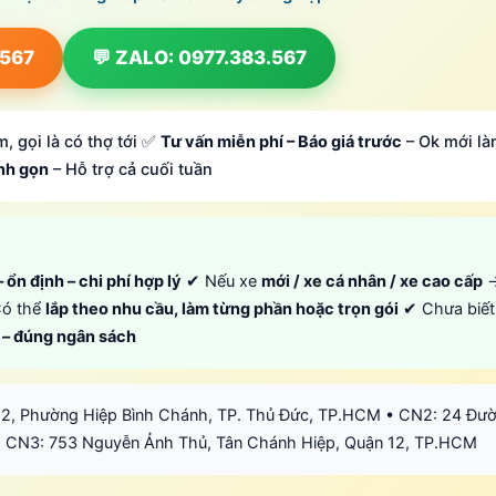
.567
💬 ZALO: 0977.383.567
, gọi là có thợ tới ✅
Tư vấn miễn phí – Báo giá trước
– Ok mới là
anh gọn
– Hỗ trợ cả cuối tuần
 ổn định – chi phí hợp lý
✔ Nếu xe
mới / xe cá nhân / xe cao cấp
ó thể
lắp theo nhu cầu, làm từng phần hoặc trọn gói
✔ Chưa biết
p – đúng ngân sách
12, Phường Hiệp Bình Chánh, TP. Thủ Đức, TP.HCM • CN2: 24 Đư
 CN3: 753 Nguyễn Ảnh Thủ, Tân Chánh Hiệp, Quận 12, TP.HCM