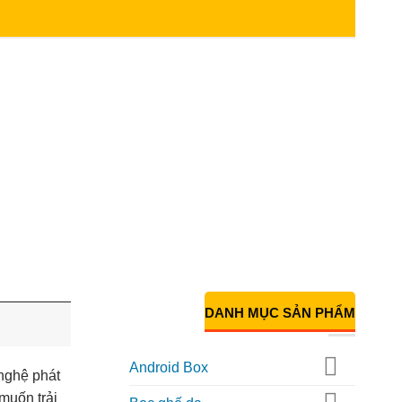
DANH MỤC SẢN PHẨM
Android Box
 nghệ phát
 muốn trải