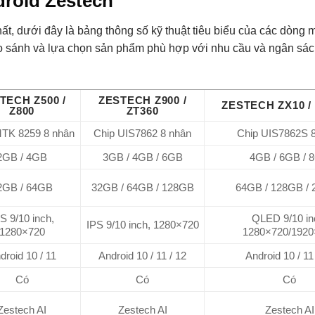
droid Zestech
ất, dưới đây là bảng thông số kỹ thuật tiêu biểu của các dòng 
so sánh và lựa chọn sản phẩm phù hợp với nhu cầu và ngân sá
TECH Z500 /
ZESTECH Z900 /
ZESTECH ZX10 /
Z800
ZT360
MTK 8259 8 nhân
Chip UIS7862 8 nhân
Chip UIS7862S 
2GB / 4GB
3GB / 4GB / 6GB
4GB / 6GB / 
2GB / 64GB
32GB / 64GB / 128GB
64GB / 128GB /
S 9/10 inch,
QLED 9/10 in
IPS 9/10 inch, 1280×720
1280×720
1280×720/1920
droid 10 / 11
Android 10 / 11 / 12
Android 10 / 11
Có
Có
Có
Zestech AI
Zestech AI
Zestech AI