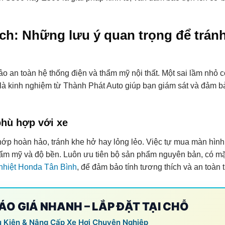
ch: Những lưu ý quan trọng để tránh
ảo an toàn hệ thống điện và thẩm mỹ nội thất. Một sai lầm nhỏ c
là kinh nghiệm từ Thành Phát Auto giúp bạn giám sát và đảm b
hù hợp với xe
ớp hoàn hảo, tránh khe hở hay lỏng lẻo. Việc tự mua màn hìn
ẩm mỹ và độ bền. Luôn ưu tiên bộ sản phẩm nguyên bản, có m
nhiệt Honda Tân Bình
, để đảm bảo tính tương thích và an toàn t
BÁO GIÁ NHANH – LẮP ĐẶT TẠI CHỖ
ụ Kiện & Nâng Cấp Xe Hơi Chuyên Nghiệp