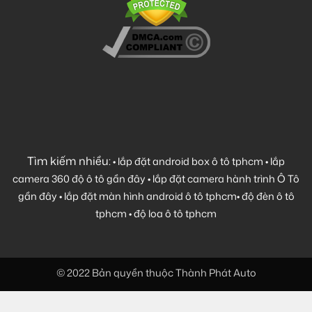
Tìm kiếm nhiều:
•
lắp đặt android box ô tô tphcm
•
lắp
camera 360 độ ô tô gần đây
•
lắp đặt camera hành trình Ô Tô
gần đây
•
lắp đặt màn hình android ô tô tphcm
•
độ đèn ô tô
tphcm
•
độ loa ô tô tphcm
© 2022 Bản quyền thuộc Thành Phát Auto