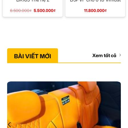
6.500.000
₫
5.500.000
₫
11.800.000
₫
BÀI VIẾT MỚI
Xem tất cả