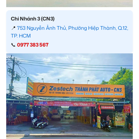
Chi Nhánh 3 (CN3)
📍
753 Nguyễn Ảnh Thủ, Phường Hiệp Thành, Q.12,
TP. HCM
📞
0977 383 567