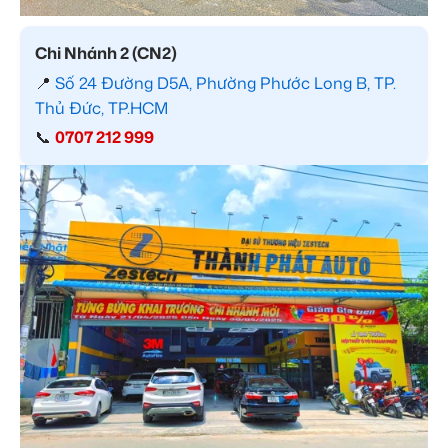
Chi Nhánh 2 (CN2)
📍
Số 24 Đường D5A, Phường Phước Long B, TP.
Thủ Đức, TP.HCM
📞
0707 212 999