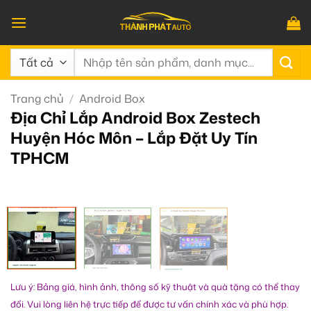
Bỏ
qua
nội
Tìm
dung
kiếm:
Trang chủ
/
Android Box
Địa Chỉ Lắp Android Box Zestech
Huyện Hóc Môn – Lắp Đặt Uy Tín
TPHCM
Lưu ý: Bảng giá, hình ảnh, thông số kỹ thuật và quà tặng có thể thay
đổi. Vui lòng liên hệ trực tiếp để được tư vấn chính xác và phù hợp.