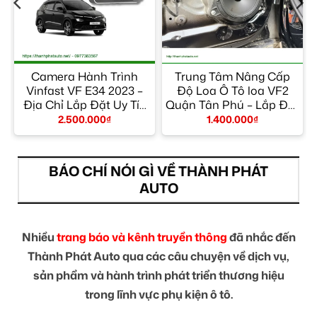
t
Camera Hành Trình
Trung Tâm Nâng Cấp
Vinfast VF E34 2023 –
Độ Loa Ô Tô loa VF2
y
Địa Chỉ Lắp Đặt Uy Tín
Quận Tân Phú – Lắp Đặt
TPHCM
Uy Tín TPHCM
2.500.000
₫
1.400.000
₫
BÁO CHÍ NÓI GÌ VỀ THÀNH PHÁT
AUTO
Nhiều
trang báo và kênh truyền thông
đã nhắc đến
Thành Phát Auto qua các câu chuyện về dịch vụ,
sản phẩm và hành trình phát triển thương hiệu
trong lĩnh vực phụ kiện ô tô.