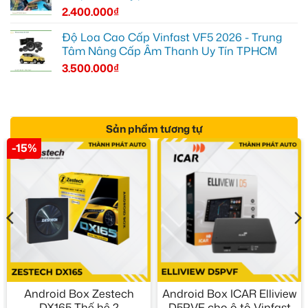
2.400.000
₫
Độ Loa Cao Cấp Vinfast VF5 2026 - Trung
Tâm Nâng Cấp Âm Thanh Uy Tín TPHCM
3.500.000
₫
Sản phẩm tương tự
-15%
Android Box Zestech
Android Box ICAR Elliview
DX165 Thế hệ 2
D5PVF cho ô tô Vinfast