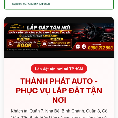
Lắp đặt tận nơi tại TP.HCM
THÀNH PHÁT AUTO -
PHỤC VỤ LẮP ĐẶT TẬN
NƠI
Khách tại Quận 7, Nhà Bè, Bình Chánh, Quận 8, Gò
Vấp, Tân Bình, Hóc Môn và các khu vực lân cận có