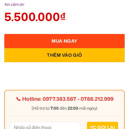
Xin cảm ơn
5.500.000
₫
MUA NGAY
THÊM VÀO GIỎ
📞 Hotline:
0977.383.567
-
0788.212.999
(Hỗ trợ từ
7:00
đến
22:00
mỗi ngày)