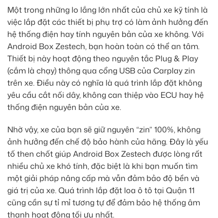
Một trong những lo lắng lớn nhất của chủ xe kỹ tính là
việc lắp đặt các thiết bị phụ trợ có làm ảnh hưởng đến
hệ thống điện hay tính nguyên bản của xe không. Với
Android Box Zestech, bạn hoàn toàn có thể an tâm.
Thiết bị này hoạt động theo nguyên tắc Plug & Play
(cắm là chạy) thông qua cổng USB của Carplay zin
trên xe. Điều này có nghĩa là quá trình lắp đặt không
yêu cầu cắt nối dây, không can thiệp vào ECU hay hệ
thống điện nguyên bản của xe.
Nhờ vậy, xe của bạn sẽ giữ nguyên “zin” 100%, không
ảnh hưởng đến chế độ bảo hành của hãng. Đây là yếu
tố then chốt giúp Android Box Zestech được lòng rất
nhiều chủ xe khó tính, đặc biệt là khi bạn muốn tìm
một giải pháp nâng cấp mà vẫn đảm bảo độ bền và
giá trị của xe. Quá trình lắp đặt loa ô tô tại Quận 11
cũng cần sự tỉ mỉ tương tự để đảm bảo hệ thống âm
thanh hoạt động tối ưu nhất.