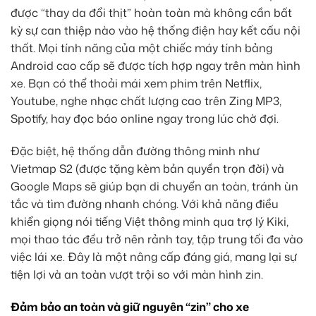
được “thay da đổi thịt” hoàn toàn mà không cần bất
kỳ sự can thiệp nào vào hệ thống điện hay kết cấu nội
thất. Mọi tính năng của một chiếc máy tính bảng
Android cao cấp sẽ được tích hợp ngay trên màn hình
xe. Bạn có thể thoải mái xem phim trên Netflix,
Youtube, nghe nhạc chất lượng cao trên Zing MP3,
Spotify, hay đọc báo online ngay trong lúc chờ đợi.
Đặc biệt, hệ thống dẫn đường thông minh như
Vietmap S2 (được tặng kèm bản quyền trọn đời) và
Google Maps sẽ giúp bạn di chuyển an toàn, tránh ùn
tắc và tìm đường nhanh chóng. Với khả năng điều
khiển giọng nói tiếng Việt thông minh qua trợ lý Kiki,
mọi thao tác đều trở nên rảnh tay, tập trung tối đa vào
việc lái xe. Đây là một nâng cấp đáng giá, mang lại sự
tiện lợi và an toàn vượt trội so với màn hình zin.
Đảm bảo an toàn và giữ nguyên “zin” cho xe