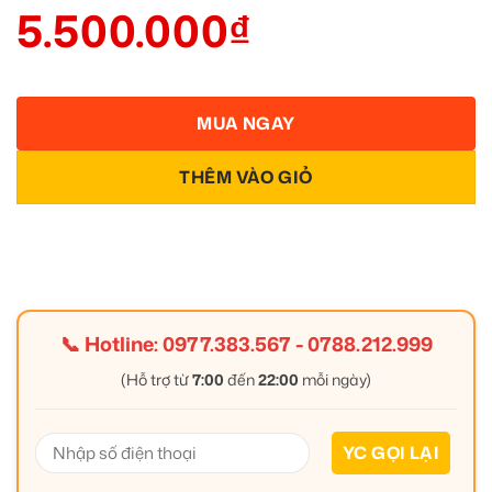
5.500.000
₫
MUA NGAY
THÊM VÀO GIỎ
📞 Hotline:
0977.383.567
-
0788.212.999
(Hỗ trợ từ
7:00
đến
22:00
mỗi ngày)