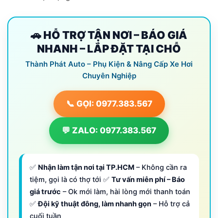
🚗 HỖ TRỢ TẬN NƠI – BÁO GIÁ
NHANH – LẮP ĐẶT TẠI CHỖ
Thành Phát Auto – Phụ Kiện & Nâng Cấp Xe Hơi
Chuyên Nghiệp
📞 GỌI: 0977.383.567
💬 ZALO: 0977.383.567
✅
Nhận làm tận nơi tại TP.HCM
– Không cần ra
tiệm, gọi là có thợ tới ✅
Tư vấn miễn phí – Báo
giá trước
– Ok mới làm, hài lòng mới thanh toán
✅
Đội kỹ thuật đông, làm nhanh gọn
– Hỗ trợ cả
cuối tuần