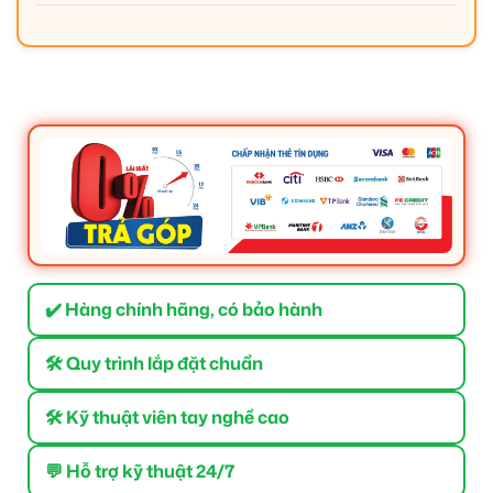
✔️ Hàng chính hãng, có bảo hành
🛠 Quy trình lắp đặt chuẩn
🛠 Kỹ thuật viên tay nghề cao
💬 Hỗ trợ kỹ thuật 24/7