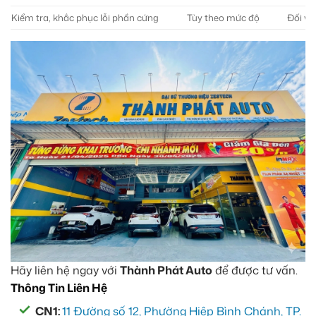
Kiểm tra, khắc phục lỗi phần cứng
Tùy theo mức độ
Đối vớ
Hãy liên hệ ngay với
Thành Phát Auto
để được tư vấn.
Thông Tin Liên Hệ
CN1:
11 Đường số 12, Phường Hiệp Bình Chánh, TP.