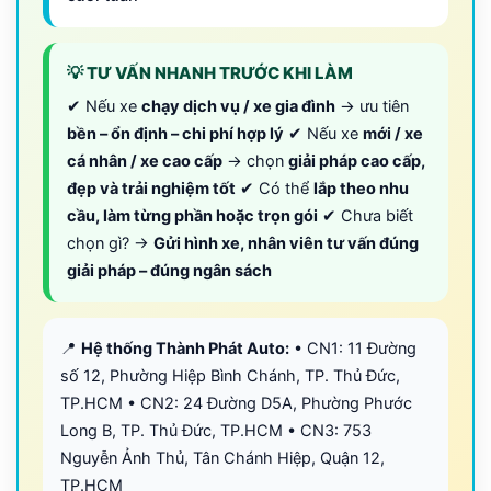
💡 TƯ VẤN NHANH TRƯỚC KHI LÀM
✔ Nếu xe
chạy dịch vụ / xe gia đình
→ ưu tiên
bền – ổn định – chi phí hợp lý
✔ Nếu xe
mới / xe
cá nhân / xe cao cấp
→ chọn
giải pháp cao cấp,
đẹp và trải nghiệm tốt
✔ Có thể
lắp theo nhu
cầu, làm từng phần hoặc trọn gói
✔ Chưa biết
chọn gì? →
Gửi hình xe, nhân viên tư vấn đúng
giải pháp – đúng ngân sách
📍
Hệ thống Thành Phát Auto:
• CN1: 11 Đường
số 12, Phường Hiệp Bình Chánh, TP. Thủ Đức,
TP.HCM • CN2: 24 Đường D5A, Phường Phước
Long B, TP. Thủ Đức, TP.HCM • CN3: 753
Nguyễn Ảnh Thủ, Tân Chánh Hiệp, Quận 12,
TP.HCM