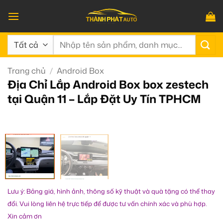
Bỏ
qua
nội
Tìm
dung
kiếm:
Trang chủ
/
Android Box
Địa Chỉ Lắp Android Box box zestech
tại Quận 11 – Lắp Đặt Uy Tín TPHCM
Lưu ý: Bảng giá, hình ảnh, thông số kỹ thuật và quà tặng có thể thay
đổi. Vui lòng liên hệ trực tiếp để được tư vấn chính xác và phù hợp.
Xin cảm ơn