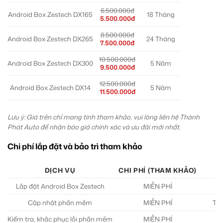
6.500.000đ
Android Box Zestech DX165
18 Tháng
5.500.000đ
8.500.000đ
Android Box Zestech DX265
24 Tháng
7.500.000đ
10.500.000đ
Android Box Zestech DX300
5 Năm
9.500.000đ
12.500.000đ
Android Box Zestech DX14
5 Năm
11.500.000đ
Lưu ý: Giá trên chỉ mang tính tham khảo, vui lòng liên hệ Thành
Phát Auto để nhận báo giá chính xác và ưu đãi mới nhất.
Chi phí lắp đặt và bảo trì tham khảo
DỊCH VỤ
CHI PHÍ (THAM KHẢO)
Lắp đặt Android Box Zestech
MIỄN PHÍ
Cập nhật phần mềm
MIỄN PHÍ
Tro
Kiểm tra, khắc phục lỗi phần mềm
MIỄN PHÍ