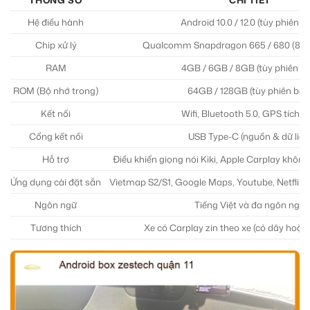
Hệ điều hành
Android 10.0 / 12.0 (tùy phiên b
Chip xử lý
Qualcomm Snapdragon 665 / 680 (8 nh
RAM
4GB / 6GB / 8GB (tùy phiên bả
ROM (Bộ nhớ trong)
64GB / 128GB (tùy phiên bản
Kết nối
Wifi, Bluetooth 5.0, GPS tích h
Cổng kết nối
USB Type-C (nguồn & dữ liệu
Hỗ trợ
Điều khiển giọng nói Kiki, Apple Carplay không
Ứng dụng cài đặt sẵn
Vietmap S2/S1, Google Maps, Youtube, Netflix,
Ngôn ngữ
Tiếng Việt và đa ngôn ngữ
Tương thích
Xe có Carplay zin theo xe (có dây hoặc