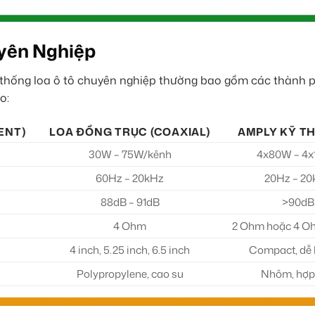
uyên Nghiệp
ệ thống loa ô tô chuyên nghiệp thường bao gồm các thành 
o:
ENT)
LOA ĐỒNG TRỤC (COAXIAL)
AMPLY KỸ T
30W – 75W/kênh
4x80W – 4
60Hz – 20kHz
20Hz – 2
88dB – 91dB
>90dB
4 Ohm
2 Ohm hoặc 4 Oh
4 inch, 5.25 inch, 6.5 inch
Compact, dễ 
Polypropylene, cao su
Nhôm, hợp