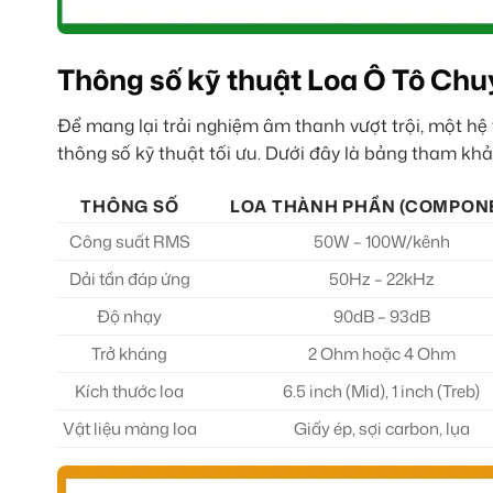
Thông số kỹ thuật Loa Ô Tô Ch
Để mang lại trải nghiệm âm thanh vượt trội, một h
thông số kỹ thuật tối ưu. Dưới đây là bảng tham khả
THÔNG SỐ
LOA THÀNH PHẦN (COMPON
Công suất RMS
50W – 100W/kênh
Dải tần đáp ứng
50Hz – 22kHz
Độ nhạy
90dB – 93dB
Trở kháng
2 Ohm hoặc 4 Ohm
Kích thước loa
6.5 inch (Mid), 1 inch (Treb)
Vật liệu màng loa
Giấy ép, sợi carbon, lụa