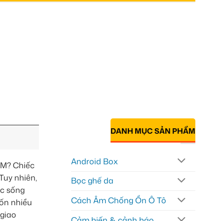
DANH MỤC SẢN PHẨM
Android Box
CM? Chiếc
Tuy nhiên,
Bọc ghế da
c sống
Cách Âm Chống Ồn Ô Tô
tốn nhiều
 giao
Cảm biến & cảnh báo