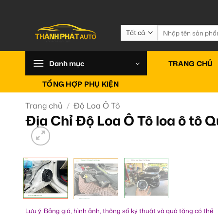
Bỏ
qua
nội
Tìm
kiếm:
dung
Danh mục
TRANG CHỦ
TỔNG HỢP PHỤ KIỆN
Trang chủ
/
Độ Loa Ô Tô
Địa Chỉ Độ Loa Ô Tô loa ô tô
Lưu ý: Bảng giá, hình ảnh, thông số kỹ thuật và quà tặng có thể