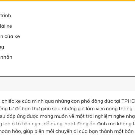
trình
lái xe
in của xe
ng
á nhân
rên chiếc xe của mình qua những con phố đông đúc tại TPH
êng tư để bạn thư giãn sau những giờ làm việc căng thẳng. 
 sự đáp ứng được mong muốn về một trải nghiệm nghe nhạ
 loa ô tô tiện nghi, dễ dùng, hoạt động ổn định mà không 
 hoàn hảo, giúp biến mỗi chuyến đi của bạn thành một bản