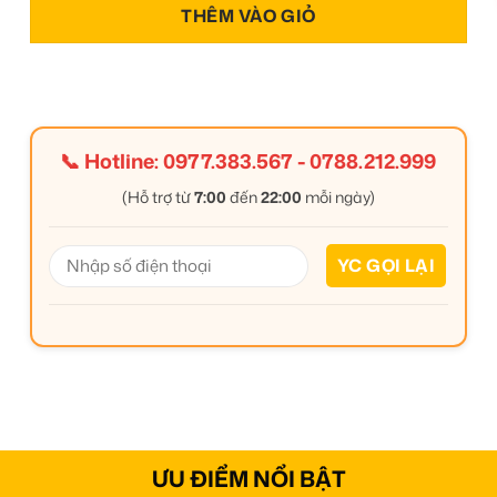
THÊM VÀO GIỎ
📞 Hotline:
0977.383.567
-
0788.212.999
(Hỗ trợ từ
7:00
đến
22:00
mỗi ngày)
ƯU ĐIỂM NỔI BẬT