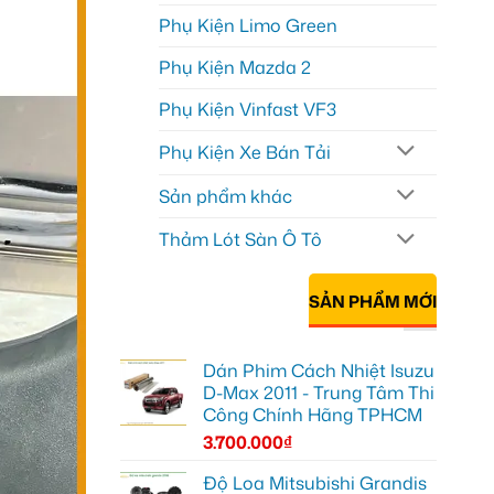
Phụ Kiện Limo Green
Phụ Kiện Mazda 2
Phụ Kiện Vinfast VF3
Phụ Kiện Xe Bán Tải
Sản phẩm khác
Thảm Lót Sàn Ô Tô
SẢN PHẨM MỚI
Dán Phim Cách Nhiệt Isuzu
D-Max 2011 - Trung Tâm Thi
Công Chính Hãng TPHCM
3.700.000
₫
Độ Loa Mitsubishi Grandis