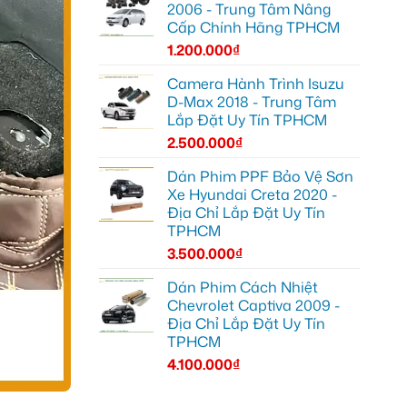
2006 - Trung Tâm Nâng
Cấp Chính Hãng TPHCM
1.200.000
₫
Camera Hành Trình Isuzu
D-Max 2018 - Trung Tâm
Lắp Đặt Uy Tín TPHCM
2.500.000
₫
Dán Phim PPF Bảo Vệ Sơn
Xe Hyundai Creta 2020 -
Địa Chỉ Lắp Đặt Uy Tín
TPHCM
3.500.000
₫
Dán Phim Cách Nhiệt
Chevrolet Captiva 2009 -
Địa Chỉ Lắp Đặt Uy Tín
TPHCM
4.100.000
₫