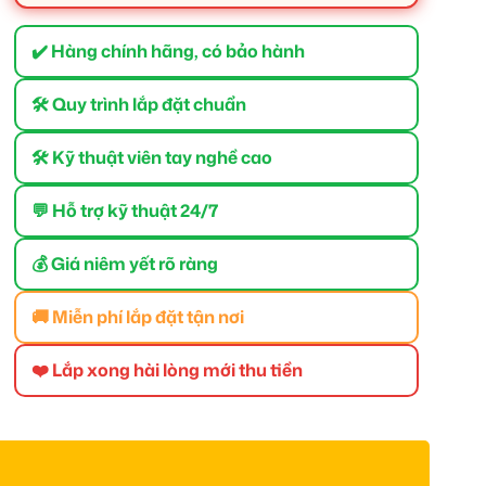
✔️ Hàng chính hãng, có bảo hành
🛠 Quy trình lắp đặt chuẩn
🛠 Kỹ thuật viên tay nghề cao
💬 Hỗ trợ kỹ thuật 24/7
💰 Giá niêm yết rõ ràng
🚚 Miễn phí lắp đặt tận nơi
❤️ Lắp xong hài lòng mới thu tiền