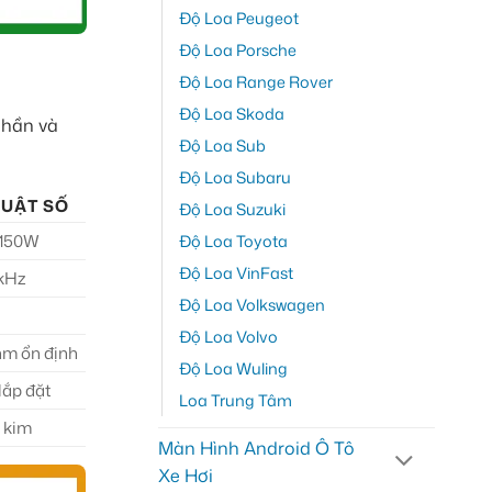
Độ Loa Peugeot
Độ Loa Porsche
Độ Loa Range Rover
Độ Loa Skoda
phần và
Độ Loa Sub
Độ Loa Subaru
HUẬT SỐ
Độ Loa Suzuki
x150W
Độ Loa Toyota
Độ Loa VinFast
0kHz
Độ Loa Volkswagen
Độ Loa Volvo
m ổn định
Độ Loa Wuling
lắp đặt
Loa Trung Tâm
 kim
Màn Hình Android Ô Tô
Xe Hơi