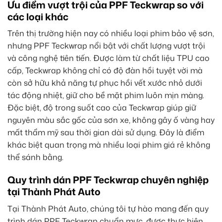
Ưu điểm vượt trội của PPF Teckwrap so với
các loại khác
Trên thị trường hiện nay có nhiều loại phim bảo vệ sơn,
nhưng PPF Teckwrap nổi bật với chất lượng vượt trội
và công nghệ tiên tiến. Được làm từ chất liệu TPU cao
cấp, Teckwrap không chỉ có độ đàn hồi tuyệt vời mà
còn sở hữu khả năng tự phục hồi vết xước nhỏ dưới
tác động nhiệt, giữ cho bề mặt phim luôn mịn màng.
Đặc biệt, độ trong suốt cao của Teckwrap giúp giữ
nguyên màu sắc gốc của sơn xe, không gây ố vàng hay
mất thẩm mỹ sau thời gian dài sử dụng. Đây là điểm
khác biệt quan trọng mà nhiều loại phim giá rẻ không
thể sánh bằng.
Quy trình dán PPF Teckwrap chuyên nghiệp
tại Thành Phát Auto
Tại Thành Phát Auto, chúng tôi tự hào mang đến quy
trình dán PPF Teckwrap chuẩn mực, được thực hiện