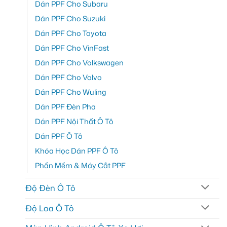
Dán PPF Cho Subaru
Dán PPF Cho Suzuki
Dán PPF Cho Toyota
Dán PPF Cho VinFast
Dán PPF Cho Volkswagen
Dán PPF Cho Volvo
Dán PPF Cho Wuling
Dán PPF Đèn Pha
Dán PPF Nội Thất Ô Tô
Dán PPF Ô Tô
Khóa Học Dán PPF Ô Tô
Phần Mềm & Máy Cắt PPF
Độ Đèn Ô Tô
Độ Loa Ô Tô