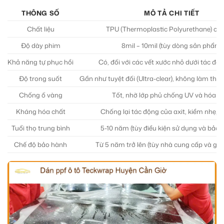
THÔNG SỐ
MÔ TẢ CHI TIẾT
Chất liệu
TPU (Thermoplastic Polyurethane) ca
Độ dày phim
8mil – 10mil (tùy dòng sản phẩm)
Khả năng tự phục hồi
Có, đối với các vết xước nhỏ dưới tác độn
Độ trong suốt
Gần như tuyệt đối (Ultra-clear), không làm tha
Chống ố vàng
Tốt, nhờ lớp phủ chống UV và hóa c
Kháng hóa chất
Chống lại tác động của axit, kiềm nhẹ, 
Tuổi thọ trung bình
5-10 năm (tùy điều kiện sử dụng và bảo 
Chế độ bảo hành
Từ 5 năm trở lên (tùy nhà cung cấp và gói 