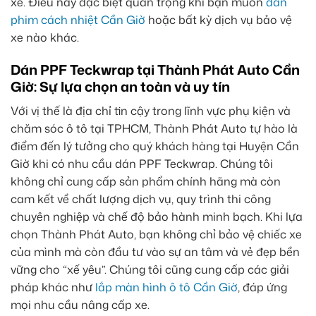
xe. Điều này đặc biệt quan trọng khi bạn muốn
dán
phim cách nhiệt Cần Giờ
hoặc bất kỳ dịch vụ bảo vệ
xe nào khác.
Dán PPF Teckwrap tại Thành Phát Auto Cần
Giờ: Sự lựa chọn an toàn và uy tín
Với vị thế là địa chỉ tin cậy trong lĩnh vực phụ kiện và
chăm sóc ô tô tại TPHCM, Thành Phát Auto tự hào là
điểm đến lý tưởng cho quý khách hàng tại Huyện Cần
Giờ khi có nhu cầu dán PPF Teckwrap. Chúng tôi
không chỉ cung cấp sản phẩm chính hãng mà còn
cam kết về chất lượng dịch vụ, quy trình thi công
chuyên nghiệp và chế độ bảo hành minh bạch. Khi lựa
chọn Thành Phát Auto, bạn không chỉ bảo vệ chiếc xe
của mình mà còn đầu tư vào sự an tâm và vẻ đẹp bền
vững cho “xế yêu”. Chúng tôi cũng cung cấp các giải
pháp khác như
lắp màn hình ô tô Cần Giờ
, đáp ứng
mọi nhu cầu nâng cấp xe.