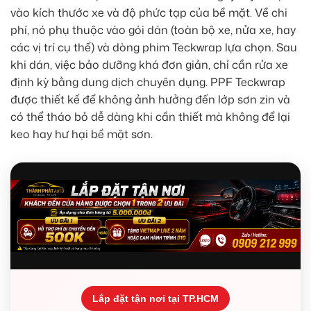
vào kích thước xe và độ phức tạp của bề mặt. Về chi
phí, nó phụ thuộc vào gói dán (toàn bộ xe, nửa xe, hay
các vị trí cụ thể) và dòng phim Teckwrap lựa chọn. Sau
khi dán, việc bảo dưỡng khá đơn giản, chỉ cần rửa xe
định kỳ bằng dung dịch chuyên dụng. PPF Teckwrap
được thiết kế để không ảnh hưởng đến lớp sơn zin và
có thể tháo bỏ dễ dàng khi cần thiết mà không để lại
keo hay hư hại bề mặt sơn.
Lắp đặt tận nơi tại TP.HCM