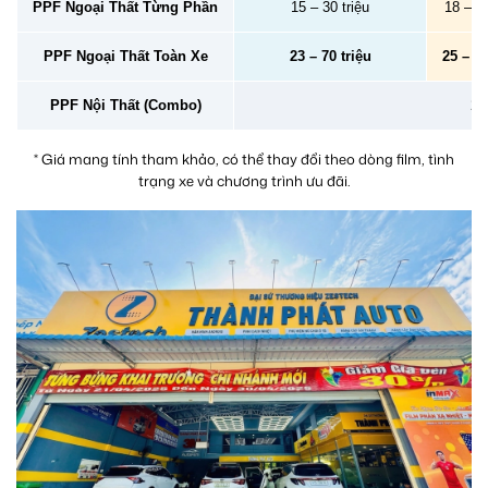
PPF Ngoại Thất Từng Phần
15 – 30 triệu
18 – 40
PPF Ngoại Thất Toàn Xe
23 – 70 triệu
25 – 78
PPF Nội Thất (Combo)
2 –
* Giá mang tính tham khảo, có thể thay đổi theo dòng film, tình
trạng xe và chương trình ưu đãi.