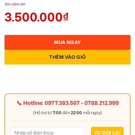
Xin cảm ơn
3.500.000
₫
MUA NGAY
THÊM VÀO GIỎ
📞 Hotline:
0977.383.567
-
0788.212.999
(Hỗ trợ từ
7:00
đến
22:00
mỗi ngày)