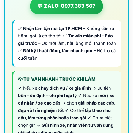
💬 ZALO: 0977.383.567
✅
Nhận làm tận nơi tại TP.HCM
– Không cần ra
tiệm, gọi là có thợ tới ✅
Tư vấn miễn phí – Báo
giá trước
– Ok mới làm, hài lòng mới thanh toán
✅
Đội kỹ thuật đông, làm nhanh gọn
– Hỗ trợ cả
cuối tuần
💡 TƯ VẤN NHANH TRƯỚC KHI LÀM
✔ Nếu xe
chạy dịch vụ / xe gia đình
→ ưu tiên
bền – ổn định – chi phí hợp lý
✔ Nếu xe
mới / xe
cá nhân / xe cao cấp
→ chọn
giải pháp cao cấp,
đẹp và trải nghiệm tốt
✔ Có thể
lắp theo nhu
cầu, làm từng phần hoặc trọn gói
✔ Chưa biết
chọn gì? →
Gửi hình xe, nhân viên tư vấn đúng
giải pháp – đúng ngân sách