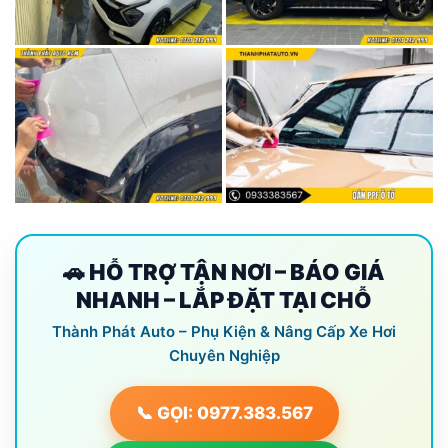
🚗 HỖ TRỢ TẬN NƠI – BÁO GIÁ
NHANH – LẮP ĐẶT TẠI CHỖ
Thành Phát Auto – Phụ Kiện & Nâng Cấp Xe Hơi
Chuyên Nghiệp
📞 GỌI: 0977.383.567