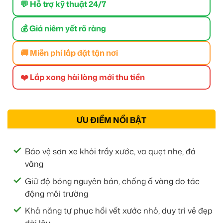
💬 Hỗ trợ kỹ thuật 24/7
💰 Giá niêm yết rõ ràng
🚚 Miễn phí lắp đặt tận nơi
❤️ Lắp xong hài lòng mới thu tiền
ƯU ĐIỂM NỔI BẬT
Bảo vệ sơn xe khỏi trầy xước, va quẹt nhẹ, đá
văng
Giữ độ bóng nguyên bản, chống ố vàng do tác
động môi trường
Khả năng tự phục hồi vết xước nhỏ, duy trì vẻ đẹp