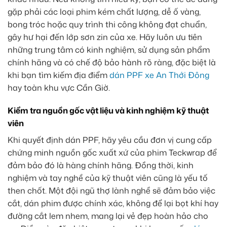
gặp phải các loại phim kém chất lượng, dễ ố vàng,
bong tróc hoặc quy trình thi công không đạt chuẩn,
gây hư hại đến lớp sơn zin của xe. Hãy luôn ưu tiên
những trung tâm có kinh nghiệm, sử dụng sản phẩm
chính hãng và có chế độ bảo hành rõ ràng, đặc biệt là
khi bạn tìm kiếm địa điểm
dán PPF xe An Thới Đông
hay toàn khu vực Cần Giờ.
Kiểm tra nguồn gốc vật liệu và kinh nghiệm kỹ thuật
viên
Khi quyết định dán PPF, hãy yêu cầu đơn vị cung cấp
chứng minh nguồn gốc xuất xứ của phim Teckwrap để
đảm bảo đó là hàng chính hãng. Đồng thời, kinh
nghiệm và tay nghề của kỹ thuật viên cũng là yếu tố
then chốt. Một đội ngũ thợ lành nghề sẽ đảm bảo việc
cắt, dán phim được chính xác, không để lại bọt khí hay
đường cắt lem nhem, mang lại vẻ đẹp hoàn hảo cho