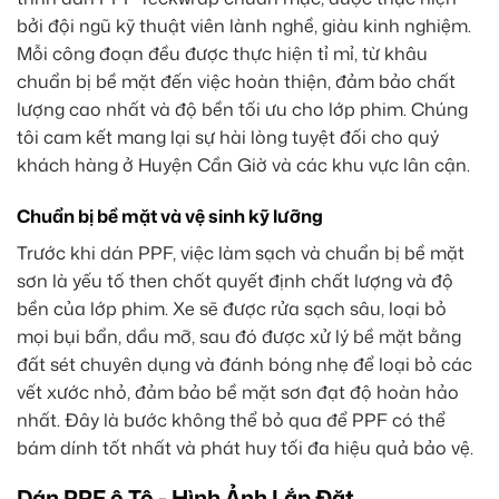
bởi đội ngũ kỹ thuật viên lành nghề, giàu kinh nghiệm.
Mỗi công đoạn đều được thực hiện tỉ mỉ, từ khâu
chuẩn bị bề mặt đến việc hoàn thiện, đảm bảo chất
lượng cao nhất và độ bền tối ưu cho lớp phim. Chúng
tôi cam kết mang lại sự hài lòng tuyệt đối cho quý
khách hàng ở Huyện Cần Giờ và các khu vực lân cận.
Chuẩn bị bề mặt và vệ sinh kỹ lưỡng
Trước khi dán PPF, việc làm sạch và chuẩn bị bề mặt
sơn là yếu tố then chốt quyết định chất lượng và độ
bền của lớp phim. Xe sẽ được rửa sạch sâu, loại bỏ
mọi bụi bẩn, dầu mỡ, sau đó được xử lý bề mặt bằng
đất sét chuyên dụng và đánh bóng nhẹ để loại bỏ các
vết xước nhỏ, đảm bảo bề mặt sơn đạt độ hoàn hảo
nhất. Đây là bước không thể bỏ qua để PPF có thể
bám dính tốt nhất và phát huy tối đa hiệu quả bảo vệ.
Dán PPF ô Tô - Hình Ảnh Lắp Đặt