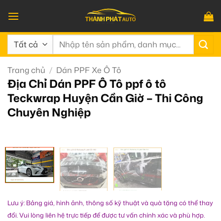
Bỏ
qua
nội
Tìm
dung
kiếm:
Trang chủ
/
Dán PPF Xe Ô Tô
Địa Chỉ Dán PPF Ô Tô ppf ô tô
Teckwrap Huyện Cần Giờ – Thi Công
Chuyên Nghiệp
Lưu ý: Bảng giá, hình ảnh, thông số kỹ thuật và quà tặng có thể thay
đổi. Vui lòng liên hệ trực tiếp để được tư vấn chính xác và phù hợp.