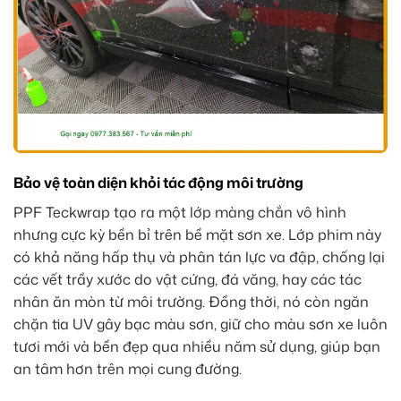
Bảo vệ toàn diện khỏi tác động môi trường
PPF Teckwrap tạo ra một lớp màng chắn vô hình
nhưng cực kỳ bền bỉ trên bề mặt sơn xe. Lớp phim này
có khả năng hấp thụ và phân tán lực va đập, chống lại
các vết trầy xước do vật cứng, đá văng, hay các tác
nhân ăn mòn từ môi trường. Đồng thời, nó còn ngăn
chặn tia UV gây bạc màu sơn, giữ cho màu sơn xe luôn
tươi mới và bền đẹp qua nhiều năm sử dụng, giúp bạn
an tâm hơn trên mọi cung đường.