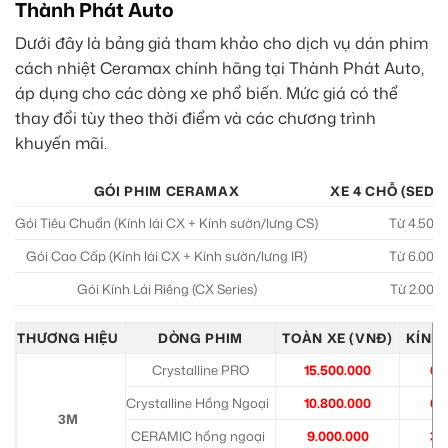
Thành Phát Auto
Dưới đây là bảng giá tham khảo cho dịch vụ dán phim
cách nhiệt Ceramax chính hãng tại Thành Phát Auto,
áp dụng cho các dòng xe phổ biến. Mức giá có thể
thay đổi tùy theo thời điểm và các chương trình
khuyến mãi.
GÓI PHIM CERAMAX
XE 4 CHỖ (SED
Gói Tiêu Chuẩn (Kính lái CX + Kính sườn/lưng CS)
Từ 4.500
Gói Cao Cấp (Kính lái CX + Kính sườn/lưng IR)
Từ 6.000
Gói Kính Lái Riêng (CX Series)
Từ 2.000
THƯƠNG HIỆU
DÒNG PHIM
TOÀN XE (VNĐ)
KÍNH 
Crystalline PRO
15.500.000
6.
Crystalline Hồng Ngoại
10.800.000
6.
3M
CERAMIC hồng ngoại
9.000.000
3.