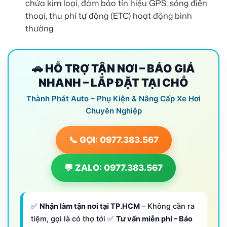
chứa kim loại, đảm bảo tín hiệu GPS, sóng điện
thoại, thu phí tự động (ETC) hoạt động bình
thường.
🚗 HỖ TRỢ TẬN NƠI – BÁO GIÁ
NHANH – LẮP ĐẶT TẠI CHỖ
Thành Phát Auto – Phụ Kiện & Nâng Cấp Xe Hơi
Chuyên Nghiệp
📞 GỌI: 0977.383.567
💬 ZALO: 0977.383.567
✅
Nhận làm tận nơi tại TP.HCM
– Không cần ra
tiệm, gọi là có thợ tới ✅
Tư vấn miễn phí – Báo