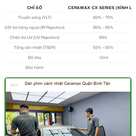
CHỈ SỐ
CERAMAX CX SERIES (KÍNH LÁI
Truyền sáng (VLT)
60% – 70%
Cắt tia hồng ngoại (IR Rejection)
90% – 95%
Chặn tia UV (UV Rejection)
99%
Tổng cản nhiệt (TSER)
55% – 65%
Độ dày
~2mil
Bảo hành