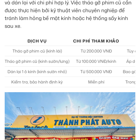
và dán lại với chi phí hợp lý. Việc tháo gỡ phim cũ cần
được thực hiện bởi kỹ thuật viên chuyên nghiệp để
tránh làm hỏng bề mặt kính hoặc hệ thống sấy kính
sau xe.
DỊCH VỤ
CHI PHÍ THAM KHẢO
Tháo gỡ phim cũ (kính lái)
Từ 200.000 VNĐ
Tùy độ
Tháo gỡ phim cũ (kính sườn/lưng)
Từ 100.000 VNĐ/kính
Áp dụn
Dán lại 1 ô kính (kính sườn nhỏ)
Từ 500.000 VNĐ
Bao gồm
Kiểm tra, bảo hành định kỳ
Miễn phí
Trong t