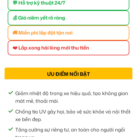
💬 Hỗ trợ kỹ thuật 24/7
💰 Giá niêm yết rõ ràng
🚚 Miễn phí lắp đặt tận nơi
❤️ Lắp xong hài lòng mới thu tiền
ƯU ĐIỂM NỔI BẬT
Giảm nhiệt độ trong xe hiệu quả, tạo không gian
mát mẻ, thoải mái.
Chống tia UV gây hại, bảo vệ sức khỏe và nội thất
xe bền đẹp.
Tăng cường sự riêng tư, an toàn cho người ngồi