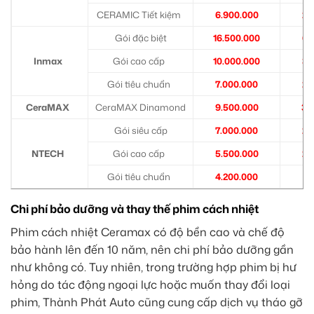
CERAMIC Tiết kiệm
6.900.000
2.
Gói đặc biệt
16.500.000
6.
Inmax
Gói cao cấp
10.000.000
3.
Gói tiêu chuẩn
7.000.000
2.
CeraMAX
CeraMAX Dinamond
9.500.000
3.
Gói siêu cấp
7.000.000
2.
NTECH
Gói cao cấp
5.500.000
2.
Gói tiêu chuẩn
4.200.000
1.
Chi phí bảo dưỡng và thay thế phim cách nhiệt
Phim cách nhiệt Ceramax có độ bền cao và chế độ
bảo hành lên đến 10 năm, nên chi phí bảo dưỡng gần
như không có. Tuy nhiên, trong trường hợp phim bị hư
hỏng do tác động ngoại lực hoặc muốn thay đổi loại
phim, Thành Phát Auto cũng cung cấp dịch vụ tháo gỡ