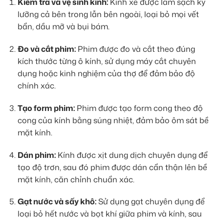
Kiểm tra và vệ sinh kính:
Kính xe được làm sạch kỹ
lưỡng cả bên trong lẫn bên ngoài, loại bỏ mọi vết
bẩn, dầu mỡ và bụi bám.
Đo và cắt phim:
Phim được đo và cắt theo đúng
kích thước từng ô kính, sử dụng máy cắt chuyên
dụng hoặc kinh nghiệm của thợ để đảm bảo độ
chính xác.
Tạo form phim:
Phim được tạo form cong theo độ
cong của kính bằng súng nhiệt, đảm bảo ôm sát bề
mặt kính.
Dán phim:
Kính được xịt dung dịch chuyên dụng để
tạo độ trơn, sau đó phim được dán cẩn thận lên bề
mặt kính, căn chỉnh chuẩn xác.
Gạt nước và sấy khô:
Sử dụng gạt chuyên dụng để
loại bỏ hết nước và bọt khí giữa phim và kính, sau