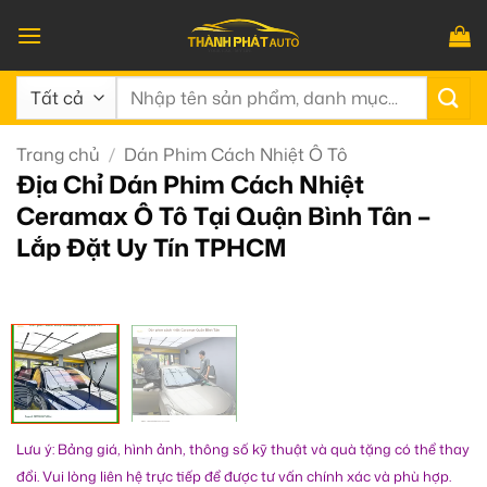
Bỏ
qua
nội
Tìm
dung
kiếm:
Trang chủ
/
Dán Phim Cách Nhiệt Ô Tô
Địa Chỉ Dán Phim Cách Nhiệt
Ceramax Ô Tô Tại Quận Bình Tân –
Lắp Đặt Uy Tín TPHCM
Lưu ý: Bảng giá, hình ảnh, thông số kỹ thuật và quà tặng có thể thay
đổi. Vui lòng liên hệ trực tiếp để được tư vấn chính xác và phù hợp.