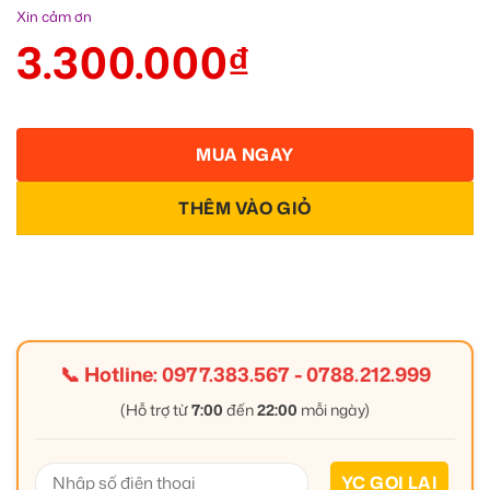
Xin cảm ơn
3.300.000
₫
MUA NGAY
THÊM VÀO GIỎ
📞 Hotline:
0977.383.567
-
0788.212.999
(Hỗ trợ từ
7:00
đến
22:00
mỗi ngày)