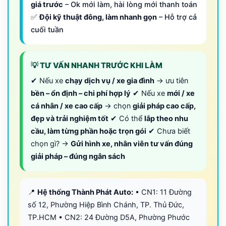
giá trước
– Ok mới làm, hài lòng mới thanh toán
✅
Đội kỹ thuật đông, làm nhanh gọn
– Hỗ trợ cả
cuối tuần
💡 TƯ VẤN NHANH TRƯỚC KHI LÀM
✔ Nếu xe
chạy dịch vụ / xe gia đình
→ ưu tiên
bền – ổn định – chi phí hợp lý
✔ Nếu xe
mới / xe
cá nhân / xe cao cấp
→ chọn
giải pháp cao cấp,
đẹp và trải nghiệm tốt
✔ Có thể
lắp theo nhu
cầu, làm từng phần hoặc trọn gói
✔ Chưa biết
chọn gì? →
Gửi hình xe, nhân viên tư vấn đúng
giải pháp – đúng ngân sách
📍
Hệ thống Thành Phát Auto:
• CN1: 11 Đường
số 12, Phường Hiệp Bình Chánh, TP. Thủ Đức,
TP.HCM • CN2: 24 Đường D5A, Phường Phước