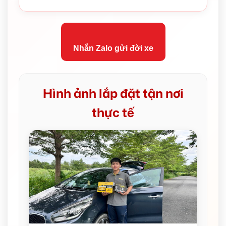
Nhắn Zalo gửi đời xe
Hình ảnh lắp đặt tận nơi
thực tế