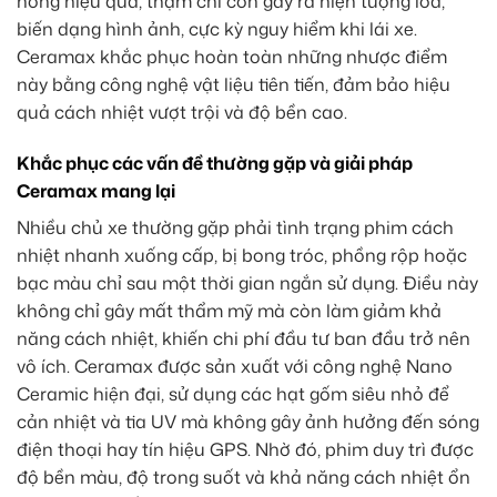
nóng hiệu quả, thậm chí còn gây ra hiện tượng lóa,
biến dạng hình ảnh, cực kỳ nguy hiểm khi lái xe.
Ceramax khắc phục hoàn toàn những nhược điểm
này bằng công nghệ vật liệu tiên tiến, đảm bảo hiệu
quả cách nhiệt vượt trội và độ bền cao.
Khắc phục các vấn đề thường gặp và giải pháp
Ceramax mang lại
Nhiều chủ xe thường gặp phải tình trạng phim cách
nhiệt nhanh xuống cấp, bị bong tróc, phồng rộp hoặc
bạc màu chỉ sau một thời gian ngắn sử dụng. Điều này
không chỉ gây mất thẩm mỹ mà còn làm giảm khả
năng cách nhiệt, khiến chi phí đầu tư ban đầu trở nên
vô ích. Ceramax được sản xuất với công nghệ Nano
Ceramic hiện đại, sử dụng các hạt gốm siêu nhỏ để
cản nhiệt và tia UV mà không gây ảnh hưởng đến sóng
điện thoại hay tín hiệu GPS. Nhờ đó, phim duy trì được
độ bền màu, độ trong suốt và khả năng cách nhiệt ổn