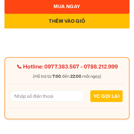
MUA NGAY
THÊM VÀO GIỎ
📞 Hotline:
0977.383.567
-
0788.212.999
(Hỗ trợ từ
7:00
đến
22:00
mỗi ngày)