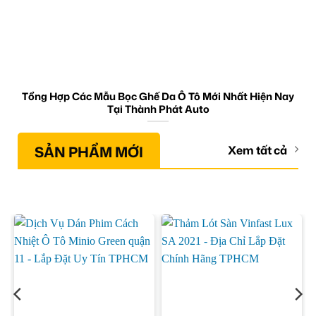
Tổng Hợp Các Mẫu Bọc Ghế Da Ô Tô Mới Nhất Hiện Nay
Tại Thành Phát Auto
SẢN PHẨM MỚI
Xem tất cả