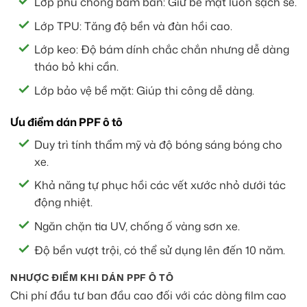
Lớp phủ chống bám bẩn: Giữ bề mặt luôn sạch sẽ.
Lớp TPU: Tăng độ bền và đàn hồi cao.
Lớp keo: Độ bám dính chắc chắn nhưng dễ dàng
tháo bỏ khi cần.
Lớp bảo vệ bề mặt: Giúp thi công dễ dàng.
Ưu điểm dán PPF ô tô
Duy trì tính thẩm mỹ và độ bóng sáng bóng cho
xe.
Khả năng tự phục hồi các vết xước nhỏ dưới tác
động nhiệt.
Ngăn chặn tia UV, chống ố vàng sơn xe.
Độ bền vượt trội, có thể sử dụng lên đến 10 năm.
NHƯỢC ĐIỂM KHI DÁN PPF Ô TÔ
Chi phí đầu tư ban đầu cao đối với các dòng film cao