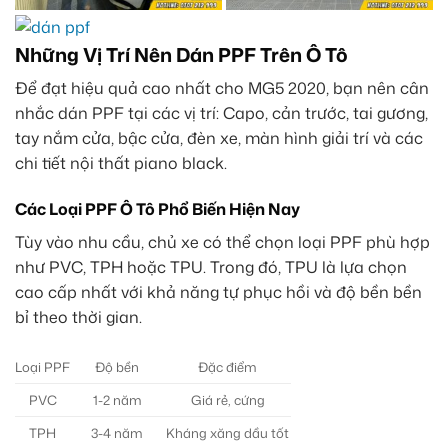
Những Vị Trí Nên Dán PPF Trên Ô Tô
Để đạt hiệu quả cao nhất cho MG5 2020, bạn nên cân
nhắc dán PPF tại các vị trí: Capo, cản trước, tai gương,
tay nắm cửa, bậc cửa, đèn xe, màn hình giải trí và các
chi tiết nội thất piano black.
Các Loại PPF Ô Tô Phổ Biến Hiện Nay
Tùy vào nhu cầu, chủ xe có thể chọn loại PPF phù hợp
như PVC, TPH hoặc TPU. Trong đó, TPU là lựa chọn
cao cấp nhất với khả năng tự phục hồi và độ bền bền
bỉ theo thời gian.
Loại PPF
Độ bền
Đặc điểm
PVC
1-2 năm
Giá rẻ, cứng
TPH
3-4 năm
Kháng xăng dầu tốt