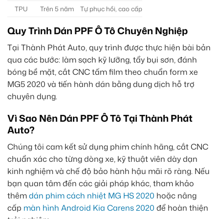
TPU
Trên 5 năm
Tự phục hồi, cao cấp
Quy Trình Dán PPF Ô Tô Chuyên Nghiệp
Tại Thành Phát Auto, quy trình được thực hiện bài bản
qua các bước: làm sạch kỹ lưỡng, tẩy bụi sơn, đánh
bóng bề mặt, cắt CNC tấm film theo chuẩn form xe
MG5 2020 và tiến hành dán bằng dung dịch hỗ trợ
chuyên dụng.
Vì Sao Nên Dán PPF Ô Tô Tại Thành Phát
Auto?
Chúng tôi cam kết sử dụng phim chính hãng, cắt CNC
chuẩn xác cho từng dòng xe, kỹ thuật viên dày dạn
kinh nghiệm và chế độ bảo hành hậu mãi rõ ràng. Nếu
bạn quan tâm đến các giải pháp khác, tham khảo
thêm
dán phim cách nhiệt MG HS 2020
hoặc nâng
cấp
màn hình Android Kia Carens 2020
để hoàn thiện