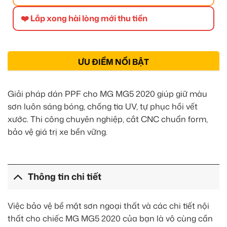
❤️ Lắp xong hài lòng mới thu tiền
ƯU ĐIỂM NỔI BẬT
Giải pháp dán PPF cho MG MG5 2020 giúp giữ màu
sơn luôn sáng bóng, chống tia UV, tự phục hồi vết
xước. Thi công chuyên nghiệp, cắt CNC chuẩn form,
bảo vệ giá trị xe bền vững.
Thông tin chi tiết
Việc bảo vệ bề mặt sơn ngoại thất và các chi tiết nội
thất cho chiếc MG MG5 2020 của bạn là vô cùng cần