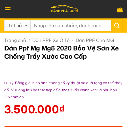
Bỏ
qua
nội
Tìm
dung
kiếm:
Trang chủ
/
Dán PPF Xe Ô Tô
/
Dán PPF Cho MG
Dán Ppf Mg Mg5 2020 Bảo Vệ Sơn Xe
Chống Trầy Xước Cao Cấp
Lưu ý: Bảng giá, hình ảnh, thông số kỹ thuật và quà tặng có thể thay
đổi. Vui lòng liên hệ trực tiếp để được tư vấn chính xác và phù hợp.
Xin cảm ơn
3.500.000
₫