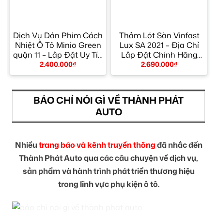
Ô
Dịch Vụ Dán Phim Cách
Thảm Lót Sàn Vinfast
Nhiệt Ô Tô Minio Green
Lux SA 2021 – Địa Chỉ
quận 11 – Lắp Đặt Uy Tín
Lắp Đặt Chính Hãng
TPHCM
TPHCM
2.400.000
₫
2.690.000
₫
BÁO CHÍ NÓI GÌ VỀ THÀNH PHÁT
AUTO
Nhiều
trang báo và kênh truyền thông
đã nhắc đến
Thành Phát Auto qua các câu chuyện về dịch vụ,
sản phẩm và hành trình phát triển thương hiệu
trong lĩnh vực phụ kiện ô tô.