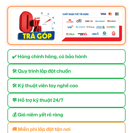
✔️ Hàng chính hãng, có bảo hành
🛠 Quy trình lắp đặt chuẩn
🛠 Kỹ thuật viên tay nghề cao
💬 Hỗ trợ kỹ thuật 24/7
💰 Giá niêm yết rõ ràng
🚚 Miễn phí lắp đặt tận nơi