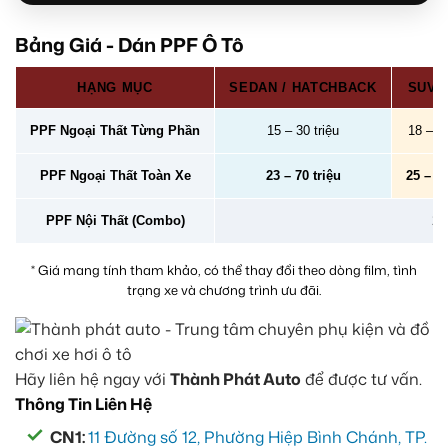
Bảng Giá - Dán PPF Ô Tô
HẠNG MỤC
SEDAN / HATCHBACK
SUV /
PPF Ngoại Thất Từng Phần
15 – 30 triệu
18 – 40
PPF Ngoại Thất Toàn Xe
23 – 70 triệu
25 – 78
PPF Nội Thất (Combo)
2 –
* Giá mang tính tham khảo, có thể thay đổi theo dòng film, tình
trạng xe và chương trình ưu đãi.
Hãy liên hệ ngay với
Thành Phát Auto
để được tư vấn.
Thông Tin Liên Hệ
CN1:
11 Đường số 12, Phường Hiệp Bình Chánh, TP.