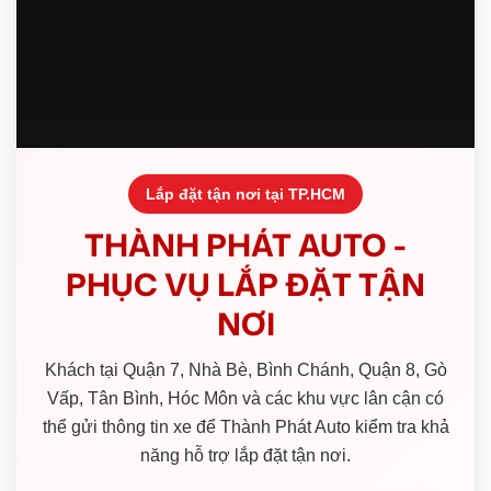
Lắp đặt tận nơi tại TP.HCM
THÀNH PHÁT AUTO -
PHỤC VỤ LẮP ĐẶT TẬN
NƠI
Khách tại Quận 7, Nhà Bè, Bình Chánh, Quận 8, Gò
Vấp, Tân Bình, Hóc Môn và các khu vực lân cận có
thể gửi thông tin xe để Thành Phát Auto kiểm tra khả
năng hỗ trợ lắp đặt tận nơi.