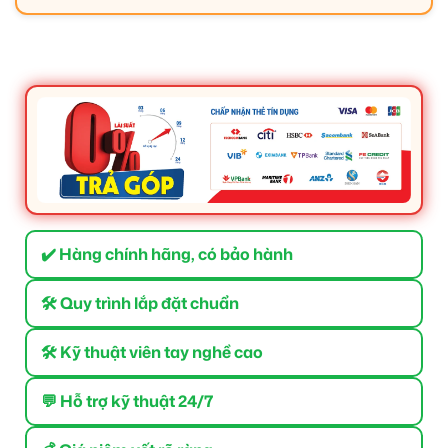
✔️ Hàng chính hãng, có bảo hành
🛠 Quy trình lắp đặt chuẩn
🛠 Kỹ thuật viên tay nghề cao
💬 Hỗ trợ kỹ thuật 24/7