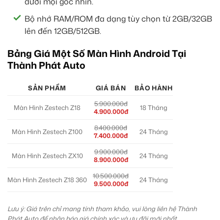
dưới mọi góc nhìn.
Bộ nhớ RAM/ROM đa dạng tùy chọn từ 2GB/32GB
lên đến 12GB/512GB.
Bảng Giá Một Số Màn Hình Android Tại
Thành Phát Auto
SẢN PHẨM
GIÁ BÁN
BẢO HÀNH
5.900.000đ
Màn Hình Zestech Z18
18 Tháng
4.900.000đ
8.400.000đ
Màn Hình Zestech Z100
24 Tháng
7.400.000đ
9.900.000đ
Màn Hình Zestech ZX10
24 Tháng
8.900.000đ
10.500.000đ
Màn Hình Zestech Z18 360
24 Tháng
9.500.000đ
Lưu ý: Giá trên chỉ mang tính tham khảo, vui lòng liên hệ Thành
Phát Auto để nhận báo giá chính xác và ưu đãi mới nhất.