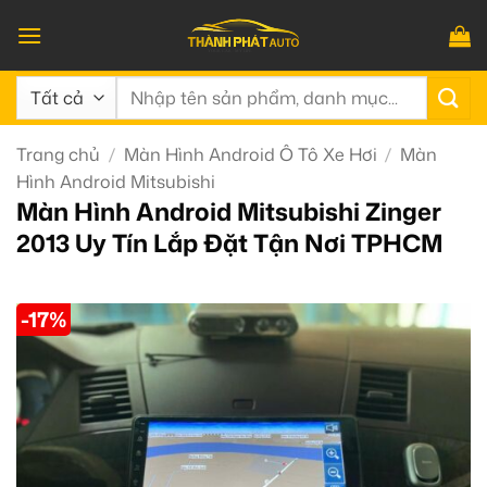
Bỏ
qua
nội
Tìm
dung
kiếm:
Trang chủ
/
Màn Hình Android Ô Tô Xe Hơi
/
Màn
Hình Android Mitsubishi
Màn Hình Android Mitsubishi Zinger
2013 Uy Tín Lắp Đặt Tận Nơi TPHCM
-17%