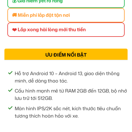
💰 Giá niêm yết rõ ràng
🚚 Miễn phí lắp đặt tận nơi
❤️ Lắp xong hài lòng mới thu tiền
ƯU ĐIỂM NỔI BẬT
Hỗ trợ Android 10 – Android 13, giao diện thông
minh, dễ dàng thao tác.
Cấu hình mạnh mẽ từ RAM 2GB đến 12GB, bộ nhớ
lưu trữ tới 512GB.
Màn hình IPS/2K sắc nét, kích thước tiêu chuẩn
tương thích hoàn hảo với xe.