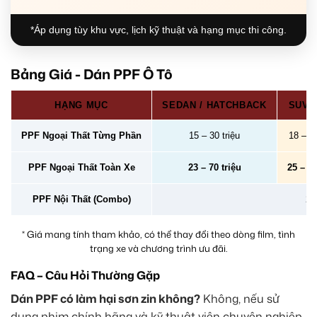
*Áp dụng tùy khu vực, lịch kỹ thuật và hạng mục thi công.
Bảng Giá - Dán PPF Ô Tô
HẠNG MỤC
SEDAN / HATCHBACK
SUV /
PPF Ngoại Thất Từng Phần
15 – 30 triệu
18 – 40
PPF Ngoại Thất Toàn Xe
23 – 70 triệu
25 – 78
PPF Nội Thất (Combo)
2 –
* Giá mang tính tham khảo, có thể thay đổi theo dòng film, tình
trạng xe và chương trình ưu đãi.
FAQ – Câu Hỏi Thường Gặp
Dán PPF có làm hại sơn zin không?
Không, nếu sử
dụng phim chính hãng và kỹ thuật viên chuyên nghiệp,