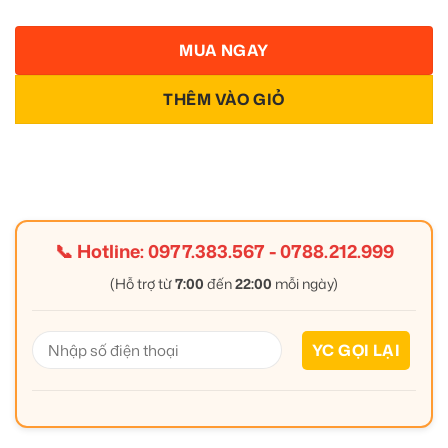
MUA NGAY
THÊM VÀO GIỎ
📞 Hotline:
0977.383.567
-
0788.212.999
(Hỗ trợ từ
7:00
đến
22:00
mỗi ngày)