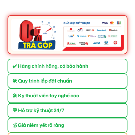
✔️ Hàng chính hãng, có bảo hành
🛠 Quy trình lắp đặt chuẩn
🛠 Kỹ thuật viên tay nghề cao
💬 Hỗ trợ kỹ thuật 24/7
💰 Giá niêm yết rõ ràng