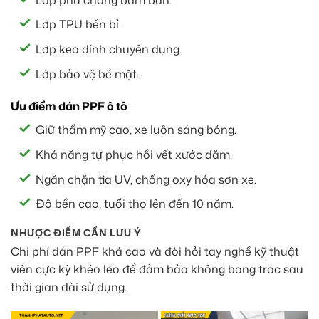
Lớp TPU bền bỉ.
Lớp keo dính chuyên dụng.
Lớp bảo vệ bề mặt.
Ưu điểm dán PPF ô tô
Giữ thẩm mỹ cao, xe luôn sáng bóng.
Khả năng tự phục hồi vết xước dăm.
Ngăn chặn tia UV, chống oxy hóa sơn xe.
Độ bền cao, tuổi thọ lên đến 10 năm.
NHƯỢC ĐIỂM CẦN LƯU Ý
Chi phí dán PPF khá cao và đòi hỏi tay nghề kỹ thuật
viên cực kỳ khéo léo để đảm bảo không bong tróc sau
thời gian dài sử dụng.