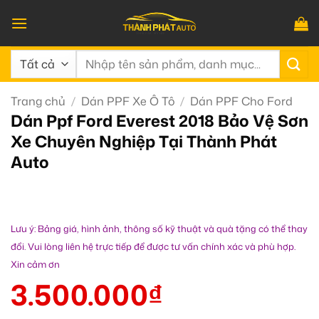
Bỏ
qua
nội
Tìm
dung
kiếm:
Trang chủ
/
Dán PPF Xe Ô Tô
/
Dán PPF Cho Ford
Dán Ppf Ford Everest 2018 Bảo Vệ Sơn
Xe Chuyên Nghiệp Tại Thành Phát
Auto
Lưu ý: Bảng giá, hình ảnh, thông số kỹ thuật và quà tặng có thể thay
đổi. Vui lòng liên hệ trực tiếp để được tư vấn chính xác và phù hợp.
Xin cảm ơn
3.500.000
₫