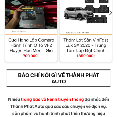
Cửa Hàng Lắp Camera
Thảm Lót Sàn VinFast
Hành Trình Ô Tô VF2
Lux SA 2020 – Trung
y
Huyện Hóc Môn – Giá
Tâm Lắp Đặt Chính
Tốt TPHCM
Hãng TPHCM
700.000
₫
1.850.000
₫
BÁO CHÍ NÓI GÌ VỀ THÀNH PHÁT
AUTO
Nhiều
trang báo và kênh truyền thông
đã nhắc đến
Thành Phát Auto qua các câu chuyện về dịch vụ,
sản phẩm và hành trình phát triển thương hiệu