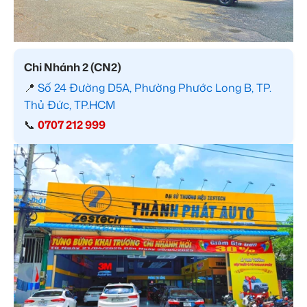
Chi Nhánh 2 (CN2)
📍
Số 24 Đường D5A, Phường Phước Long B, TP.
Thủ Đức, TP.HCM
📞
0707 212 999