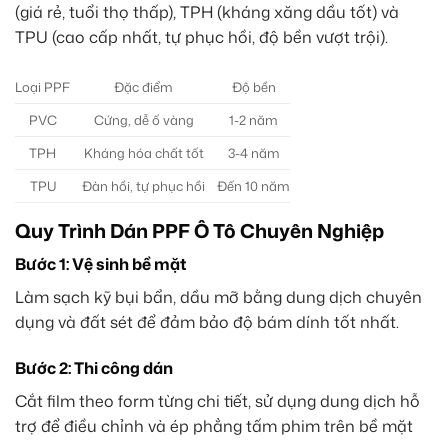
(giá rẻ, tuổi thọ thấp), TPH (kháng xăng dầu tốt) và
TPU (cao cấp nhất, tự phục hồi, độ bền vượt trội).
Loại PPF
Đặc điểm
Độ bền
PVC
Cứng, dễ ố vàng
1-2 năm
TPH
Kháng hóa chất tốt
3-4 năm
TPU
Đàn hồi, tự phục hồi
Đến 10 năm
Quy Trình Dán PPF Ô Tô Chuyên Nghiệp
Bước 1: Vệ sinh bề mặt
Làm sạch kỹ bụi bẩn, dầu mỡ bằng dung dịch chuyên
dụng và đất sét để đảm bảo độ bám dính tốt nhất.
Bước 2: Thi công dán
Cắt film theo form từng chi tiết, sử dụng dung dịch hỗ
trợ để điều chỉnh và ép phẳng tấm phim trên bề mặt