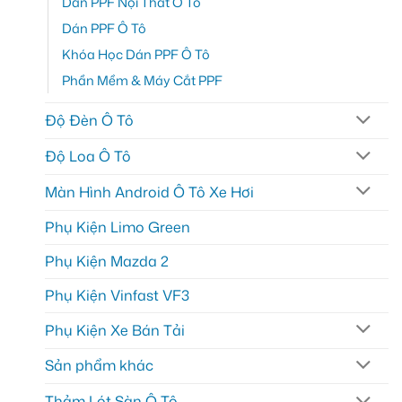
Dán PPF Nội Thất Ô Tô
Dán PPF Ô Tô
Khóa Học Dán PPF Ô Tô
Phần Mềm & Máy Cắt PPF
Độ Đèn Ô Tô
Độ Loa Ô Tô
Màn Hình Android Ô Tô Xe Hơi
Phụ Kiện Limo Green
Phụ Kiện Mazda 2
Phụ Kiện Vinfast VF3
Phụ Kiện Xe Bán Tải
Sản phẩm khác
Thảm Lót Sàn Ô Tô