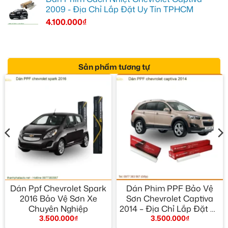
2009 - Địa Chỉ Lắp Đặt Uy Tín TPHCM
4.100.000
₫
Sản phẩm tương tự
Dán Ppf Chevrolet Spark
Dán Phim PPF Bảo Vệ
2016 Bảo Vệ Sơn Xe
Sơn Chevrolet Captiva
Chuyên Nghiệp
2014 – Địa Chỉ Lắp Đặt Uy
3.500.000
₫
3.500.000
₫
Tín TPHCM