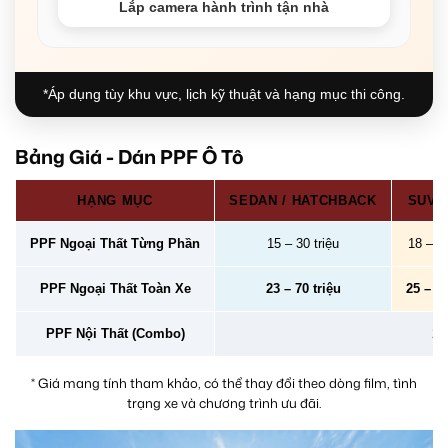
Lắp camera hành trình tận nhà
*Áp dụng tùy khu vực, lịch kỹ thuật và hạng mục thi công.
Bảng Giá - Dán PPF Ô Tô
HẠNG MỤC
SEDAN / HATCHBACK
SUV /
PPF Ngoại Thất Từng Phần
15 – 30 triệu
18 – 40
PPF Ngoại Thất Toàn Xe
23 – 70 triệu
25 – 78
PPF Nội Thất (Combo)
2 –
* Giá mang tính tham khảo, có thể thay đổi theo dòng film, tình
trạng xe và chương trình ưu đãi.