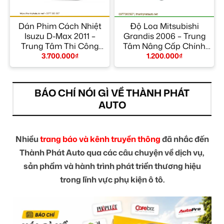
Dán Phim Cách Nhiệt
Độ Loa Mitsubishi
9
Isuzu D-Max 2011 –
Grandis 2006 – Trung
n
Trung Tâm Thi Công
Tâm Nâng Cấp Chính
Chính Hãng TPHCM
Hãng TPHCM
3.700.000
₫
1.200.000
₫
BÁO CHÍ NÓI GÌ VỀ THÀNH PHÁT
AUTO
Nhiều
trang báo và kênh truyền thông
đã nhắc đến
Thành Phát Auto qua các câu chuyện về dịch vụ,
sản phẩm và hành trình phát triển thương hiệu
trong lĩnh vực phụ kiện ô tô.