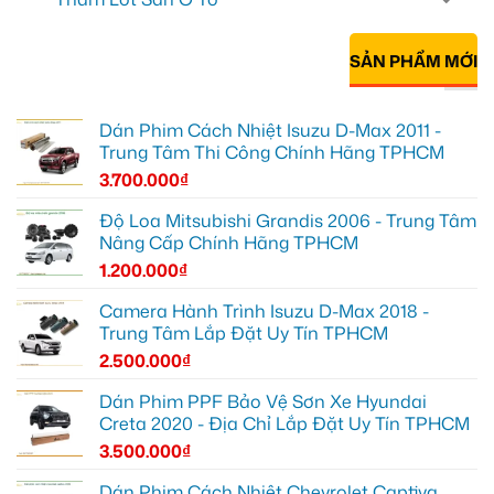
SẢN PHẨM MỚI
Dán Phim Cách Nhiệt Isuzu D-Max 2011 -
Trung Tâm Thi Công Chính Hãng TPHCM
3.700.000
₫
Độ Loa Mitsubishi Grandis 2006 - Trung Tâm
Nâng Cấp Chính Hãng TPHCM
1.200.000
₫
Camera Hành Trình Isuzu D-Max 2018 -
Trung Tâm Lắp Đặt Uy Tín TPHCM
2.500.000
₫
Dán Phim PPF Bảo Vệ Sơn Xe Hyundai
Creta 2020 - Địa Chỉ Lắp Đặt Uy Tín TPHCM
3.500.000
₫
Dán Phim Cách Nhiệt Chevrolet Captiva