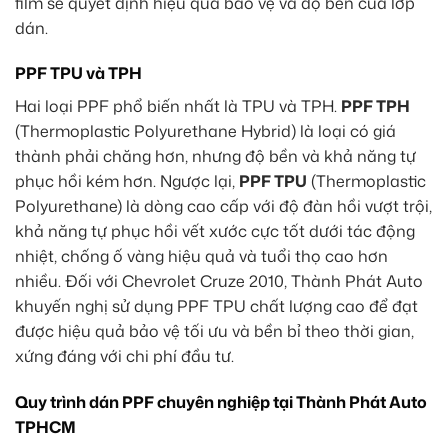
film sẽ quyết định hiệu quả bảo vệ và độ bền của lớp
dán.
PPF TPU và TPH
Hai loại PPF phổ biến nhất là TPU và TPH.
PPF TPH
(Thermoplastic Polyurethane Hybrid) là loại có giá
thành phải chăng hơn, nhưng độ bền và khả năng tự
phục hồi kém hơn. Ngược lại,
PPF TPU
(Thermoplastic
Polyurethane) là dòng cao cấp với độ đàn hồi vượt trội,
khả năng tự phục hồi vết xước cực tốt dưới tác động
nhiệt, chống ố vàng hiệu quả và tuổi thọ cao hơn
nhiều. Đối với Chevrolet Cruze 2010, Thành Phát Auto
khuyến nghị sử dụng PPF TPU chất lượng cao để đạt
được hiệu quả bảo vệ tối ưu và bền bỉ theo thời gian,
xứng đáng với chi phí đầu tư.
Quy trình dán PPF chuyên nghiệp tại Thành Phát Auto
TPHCM