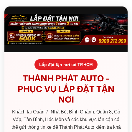
Lắp đặt tận nơi tại TP.HCM
THÀNH PHÁT AUTO -
PHỤC VỤ LẮP ĐẶT TẬN
NƠI
Khách tại Quận 7, Nhà Bè, Bình Chánh, Quận 8, Gò
Vấp, Tân Bình, Hóc Môn và các khu vực lân cận có
thể gửi thông tin xe để Thành Phát Auto kiểm tra khả