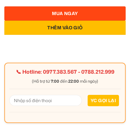
MUA NGAY
THÊM VÀO GIỎ
📞 Hotline:
0977.383.567
-
0788.212.999
(Hỗ trợ từ
7:00
đến
22:00
mỗi ngày)