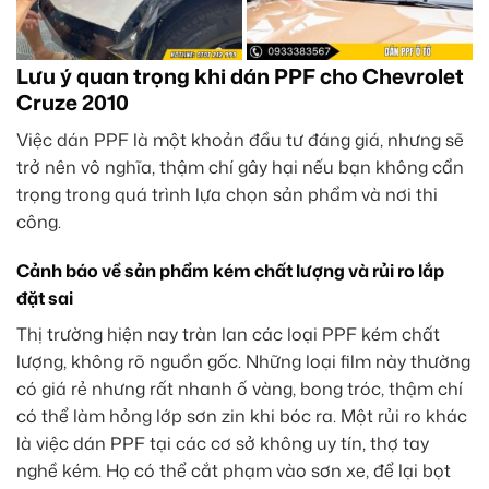
Lưu ý quan trọng khi dán PPF cho Chevrolet
Cruze 2010
Việc dán PPF là một khoản đầu tư đáng giá, nhưng sẽ
trở nên vô nghĩa, thậm chí gây hại nếu bạn không cẩn
trọng trong quá trình lựa chọn sản phẩm và nơi thi
công.
Cảnh báo về sản phẩm kém chất lượng và rủi ro lắp
đặt sai
Thị trường hiện nay tràn lan các loại PPF kém chất
lượng, không rõ nguồn gốc. Những loại film này thường
có giá rẻ nhưng rất nhanh ố vàng, bong tróc, thậm chí
có thể làm hỏng lớp sơn zin khi bóc ra. Một rủi ro khác
là việc dán PPF tại các cơ sở không uy tín, thợ tay
nghề kém. Họ có thể cắt phạm vào sơn xe, để lại bọt