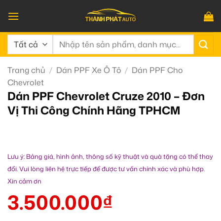
Bỏ
qua
nội
Tìm
dung
kiếm:
Trang chủ
/
Dán PPF Xe Ô Tô
/
Dán PPF Cho
Chevrolet
Dán PPF Chevrolet Cruze 2010 – Đơn
Vị Thi Công Chính Hãng TPHCM
Lưu ý: Bảng giá, hình ảnh, thông số kỹ thuật và quà tặng có thể thay
đổi. Vui lòng liên hệ trực tiếp để được tư vấn chính xác và phù hợp.
Xin cảm ơn
3.500.000
₫