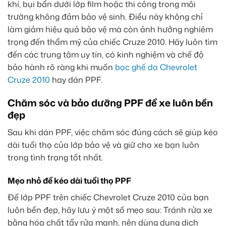
khí, bụi bẩn dưới lớp film hoặc thi công trong môi
trường không đảm bảo vệ sinh. Điều này không chỉ
làm giảm hiệu quả bảo vệ mà còn ảnh hưởng nghiêm
trọng đến thẩm mỹ của chiếc Cruze 2010. Hãy luôn tìm
đến các trung tâm uy tín, có kinh nghiệm và chế độ
bảo hành rõ ràng khi muốn
bọc ghế da Chevrolet
Cruze 2010
hay dán PPF.
Chăm sóc và bảo dưỡng PPF để xe luôn bền
đẹp
Sau khi dán PPF, việc chăm sóc đúng cách sẽ giúp kéo
dài tuổi thọ của lớp bảo vệ và giữ cho xe bạn luôn
trong tình trạng tốt nhất.
Mẹo nhỏ để kéo dài tuổi thọ PPF
Để lớp PPF trên chiếc Chevrolet Cruze 2010 của bạn
luôn bền đẹp, hãy lưu ý một số mẹo sau: Tránh rửa xe
bằng hóa chất tẩy rửa mạnh, nên dùng dung dịch