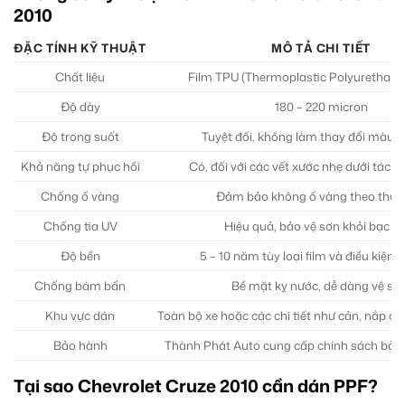
2010
ĐẶC TÍNH KỸ THUẬT
MÔ TẢ CHI TIẾT
Chất liệu
Film TPU (Thermoplastic Polyurethane
Độ dày
180 – 220 micron
Độ trong suốt
Tuyệt đối, không làm thay đổi màu 
Khả năng tự phục hồi
Có, đối với các vết xước nhẹ dưới tác đ
Chống ố vàng
Đảm bảo không ố vàng theo thời 
Chống tia UV
Hiệu quả, bảo vệ sơn khỏi bạc 
Độ bền
5 – 10 năm tùy loại film và điều kiện 
Chống bám bẩn
Bề mặt kỵ nước, dễ dàng vệ sin
Khu vực dán
Toàn bộ xe hoặc các chi tiết như cản, nắp c
Bảo hành
Thành Phát Auto cung cấp chính sách bảo
Tại sao Chevrolet Cruze 2010 cần dán PPF?