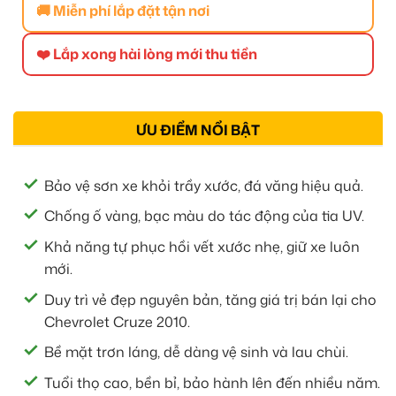
🚚 Miễn phí lắp đặt tận nơi
❤️ Lắp xong hài lòng mới thu tiền
ƯU ĐIỂM NỔI BẬT
Bảo vệ sơn xe khỏi trầy xước, đá văng hiệu quả.
Chống ố vàng, bạc màu do tác động của tia UV.
Khả năng tự phục hồi vết xước nhẹ, giữ xe luôn
mới.
Duy trì vẻ đẹp nguyên bản, tăng giá trị bán lại cho
Chevrolet Cruze 2010.
Bề mặt trơn láng, dễ dàng vệ sinh và lau chùi.
Tuổi thọ cao, bền bỉ, bảo hành lên đến nhiều năm.