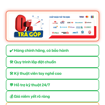
✔️ Hàng chính hãng, có bảo hành
🛠 Quy trình lắp đặt chuẩn
🛠 Kỹ thuật viên tay nghề cao
💬 Hỗ trợ kỹ thuật 24/7
💰 Giá niêm yết rõ ràng