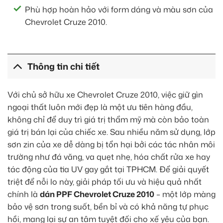
Phù hợp hoàn hảo với form dáng và màu sơn của
Chevrolet Cruze 2010.
Thông tin chi tiết
Với chủ sở hữu xe Chevrolet Cruze 2010, việc giữ gìn
ngoại thất luôn mới đẹp là một ưu tiên hàng đầu,
không chỉ để duy trì giá trị thẩm mỹ mà còn bảo toàn
giá trị bán lại của chiếc xe. Sau nhiều năm sử dụng, lớp
sơn zin của xe dễ dàng bị tổn hại bởi các tác nhân môi
trường như đá văng, va quẹt nhẹ, hóa chất rửa xe hay
tác động của tia UV gay gắt tại TPHCM. Để giải quyết
triệt để nỗi lo này, giải pháp tối ưu và hiệu quả nhất
chính là
dán PPF Chevrolet Cruze 2010
– một lớp màng
bảo vệ sơn trong suốt, bền bỉ và có khả năng tự phục
hồi, mang lại sự an tâm tuyệt đối cho xế yêu của bạn.