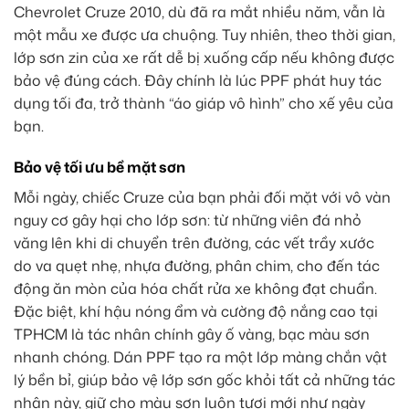
Chevrolet Cruze 2010, dù đã ra mắt nhiều năm, vẫn là
một mẫu xe được ưa chuộng. Tuy nhiên, theo thời gian,
lớp sơn zin của xe rất dễ bị xuống cấp nếu không được
bảo vệ đúng cách. Đây chính là lúc PPF phát huy tác
dụng tối đa, trở thành “áo giáp vô hình” cho xế yêu của
bạn.
Bảo vệ tối ưu bề mặt sơn
Mỗi ngày, chiếc Cruze của bạn phải đối mặt với vô vàn
nguy cơ gây hại cho lớp sơn: từ những viên đá nhỏ
văng lên khi di chuyển trên đường, các vết trầy xước
do va quẹt nhẹ, nhựa đường, phân chim, cho đến tác
động ăn mòn của hóa chất rửa xe không đạt chuẩn.
Đặc biệt, khí hậu nóng ẩm và cường độ nắng cao tại
TPHCM là tác nhân chính gây ố vàng, bạc màu sơn
nhanh chóng. Dán PPF tạo ra một lớp màng chắn vật
lý bền bỉ, giúp bảo vệ lớp sơn gốc khỏi tất cả những tác
nhân này, giữ cho màu sơn luôn tươi mới như ngày