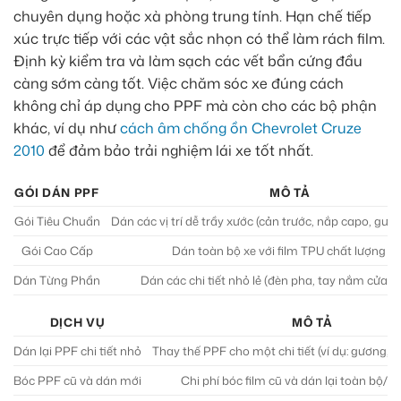
chuyên dụng hoặc xà phòng trung tính. Hạn chế tiếp
xúc trực tiếp với các vật sắc nhọn có thể làm rách film.
Định kỳ kiểm tra và làm sạch các vết bẩn cứng đầu
càng sớm càng tốt. Việc chăm sóc xe đúng cách
không chỉ áp dụng cho PPF mà còn cho các bộ phận
khác, ví dụ như
cách âm chống ồn Chevrolet Cruze
2010
để đảm bảo trải nghiệm lái xe tốt nhất.
GÓI DÁN PPF
MÔ TẢ
Gói Tiêu Chuẩn
Dán các vị trí dễ trầy xước (cản trước, nắp capo, gươ
Gói Cao Cấp
Dán toàn bộ xe với film TPU chất lượng c
Dán Từng Phần
Dán các chi tiết nhỏ lẻ (đèn pha, tay nắm cửa, 
DỊCH VỤ
MÔ TẢ
Dán lại PPF chi tiết nhỏ
Thay thế PPF cho một chi tiết (ví dụ: gương, 
Bóc PPF cũ và dán mới
Chi phí bóc film cũ và dán lại toàn bộ/t