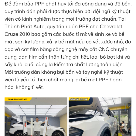
Để đảm bảo PPF phát huy tối đa công dụng và độ bền,
quy trình dán phải được thực hiện bởi đội ngũ kỹ thuật
viên có kinh nghiệm trong môi trường đạt chuẩn. Tại
Thành Phát Auto, quy trình dán PPF cho Chevrolet
Cruze 2010 bao gồm các bước tỉ mỉ: vệ sinh xe và bề
mặt sơn kỹ lưỡng, xử lý bề mặt nếu có vết xước nhỏ, đo
đạc và cắt film bằng công nghệ máy cắt CNC chuyên
dụng, dán film cẩn thận từng chi tiết, loại bỏ bọt khí và
sấy khô, cuối cùng là kiểm tra chất lượng toàn diện.
Môi trường dán không bụi bẩn và tay nghề kỹ thuật
viên là yếu tố then chốt mang lại bề mặt PPF hoàn
hảo, không tì vết.