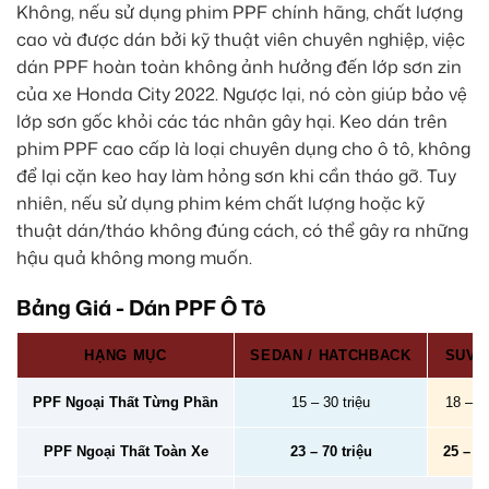
Không, nếu sử dụng phim PPF chính hãng, chất lượng
cao và được dán bởi kỹ thuật viên chuyên nghiệp, việc
dán PPF hoàn toàn không ảnh hưởng đến lớp sơn zin
của xe Honda City 2022. Ngược lại, nó còn giúp bảo vệ
lớp sơn gốc khỏi các tác nhân gây hại. Keo dán trên
phim PPF cao cấp là loại chuyên dụng cho ô tô, không
để lại cặn keo hay làm hỏng sơn khi cần tháo gỡ. Tuy
nhiên, nếu sử dụng phim kém chất lượng hoặc kỹ
thuật dán/tháo không đúng cách, có thể gây ra những
hậu quả không mong muốn.
Bảng Giá - Dán PPF Ô Tô
HẠNG MỤC
SEDAN / HATCHBACK
SUV /
PPF Ngoại Thất Từng Phần
15 – 30 triệu
18 – 40
PPF Ngoại Thất Toàn Xe
23 – 70 triệu
25 – 78