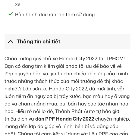
xe.
Bảo hành dài hạn, an tâm sử dụng.
Thông tin chi tiết
Chào mừng quý chủ xe Honda City 2022 tại TPHCM!
Bạn có đang tìm kiếm giải pháp tối ưu để bảo vệ vẻ
đẹp nguyên bản và giá trị cho chiếc xế cưng của mình
trước những thách thức của môi trường đô thị khắc
nghiệt? Lớp sơn xe Honda City 2022, dù mới tinh, vẫn
luôn tiềm ẩn nguy cơ bị trầy xước, bạc màu hay ố vàng
do va chạm, nắng mưa, bụi bẩn hay các tác nhân hóa
học. Hiểu rõ nỗi lo đó, Thành Phát Auto tự hào giới
thiệu dịch vụ
dán PPF Honda City 2022
chuyên nghiệp,
mang đến lớp áo giáp vô hình, bền bỉ và đẳng cấp
nhất. Chúng tôi cam kết sử dụng vật liệu PPF cao cấp,