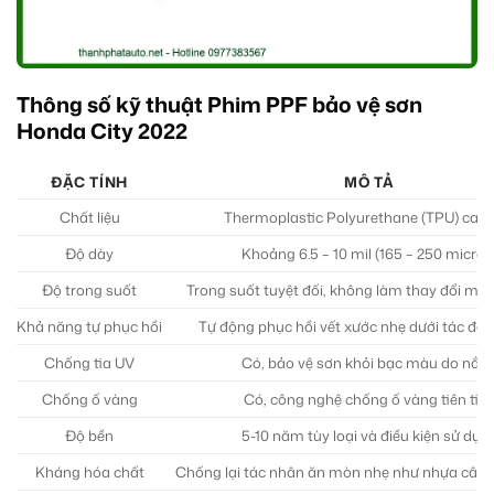
Thông số kỹ thuật Phim PPF bảo vệ sơn
Honda City 2022
ĐẶC TÍNH
MÔ TẢ
Chất liệu
Thermoplastic Polyurethane (TPU) cao 
Độ dày
Khoảng 6.5 – 10 mil (165 – 250 micron
Độ trong suốt
Trong suốt tuyệt đối, không làm thay đổi mà
Khả năng tự phục hồi
Tự động phục hồi vết xước nhẹ dưới tác độn
Chống tia UV
Có, bảo vệ sơn khỏi bạc màu do nắn
Chống ố vàng
Có, công nghệ chống ố vàng tiên tiế
Độ bền
5-10 năm tùy loại và điều kiện sử dụn
Kháng hóa chất
Chống lại tác nhân ăn mòn nhẹ như nhựa cây,