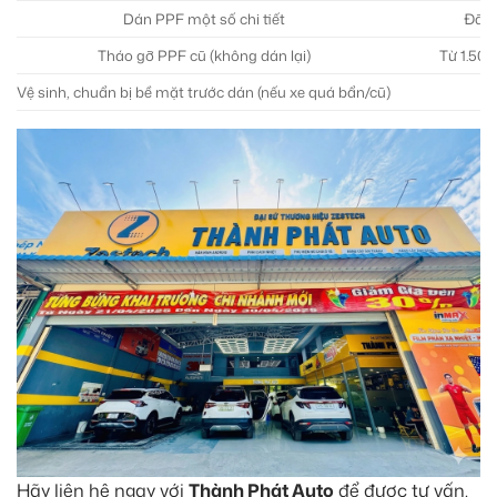
Dán PPF một số chi tiết
Đã b
Tháo gỡ PPF cũ (không dán lại)
Từ 1.500
Vệ sinh, chuẩn bị bề mặt trước dán (nếu xe quá bẩn/cũ)
Hãy liên hệ ngay với
Thành Phát Auto
để được tư vấn.