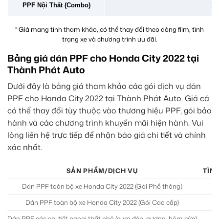
PPF Nội Thất (Combo)
2 –
* Giá mang tính tham khảo, có thể thay đổi theo dòng film, tình
trạng xe và chương trình ưu đãi.
Bảng giá dán PPF cho Honda City 2022 tại
Thành Phát Auto
Dưới đây là bảng giá tham khảo các gói dịch vụ dán
PPF cho Honda City 2022 tại Thành Phát Auto. Giá cả
có thể thay đổi tùy thuộc vào thương hiệu PPF, gói bảo
hành và các chương trình khuyến mãi hiện hành. Vui
lòng liên hệ trực tiếp để nhận báo giá chi tiết và chính
xác nhất.
SẢN PHẨM/DỊCH VỤ
TÌN
Dán PPF toàn bộ xe Honda City 2022 (Gói Phổ thông)
Dán PPF toàn bộ xe Honda City 2022 (Gói Cao cấp)
Dán PPF các chi tiết ngoại thất nhỏ (cụm đèn, gương, hõm cửa)