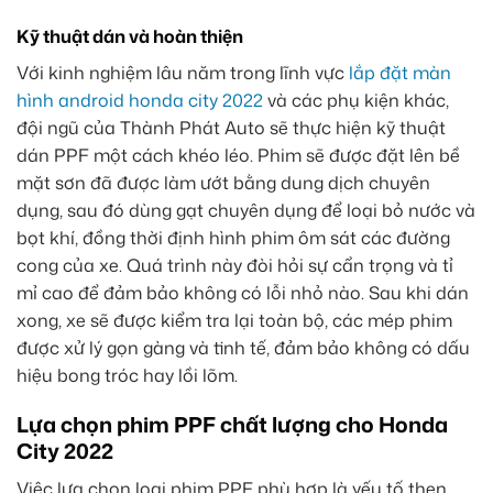
Kỹ thuật dán và hoàn thiện
Với kinh nghiệm lâu năm trong lĩnh vực
lắp đặt màn
hình android honda city 2022
và các phụ kiện khác,
đội ngũ của Thành Phát Auto sẽ thực hiện kỹ thuật
dán PPF một cách khéo léo. Phim sẽ được đặt lên bề
mặt sơn đã được làm ướt bằng dung dịch chuyên
dụng, sau đó dùng gạt chuyên dụng để loại bỏ nước và
bọt khí, đồng thời định hình phim ôm sát các đường
cong của xe. Quá trình này đòi hỏi sự cẩn trọng và tỉ
mỉ cao để đảm bảo không có lỗi nhỏ nào. Sau khi dán
xong, xe sẽ được kiểm tra lại toàn bộ, các mép phim
được xử lý gọn gàng và tinh tế, đảm bảo không có dấu
hiệu bong tróc hay lồi lõm.
Lựa chọn phim PPF chất lượng cho Honda
City 2022
Việc lựa chọn loại phim PPF phù hợp là yếu tố then