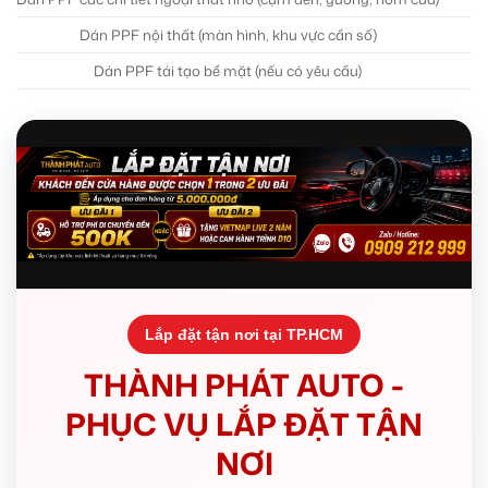
Dán PPF nội thất (màn hình, khu vực cần số)
Dán PPF tái tạo bề mặt (nếu có yêu cầu)
T
Lắp đặt tận nơi tại TP.HCM
THÀNH PHÁT AUTO -
PHỤC VỤ LẮP ĐẶT TẬN
NƠI