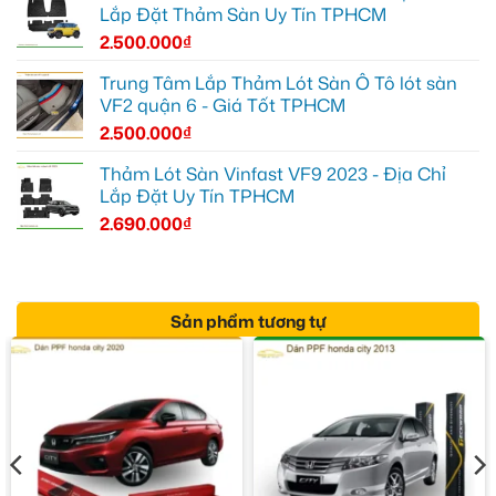
Lắp Đặt Thảm Sàn Uy Tín TPHCM
2.500.000
₫
Trung Tâm Lắp Thảm Lót Sàn Ô Tô lót sàn
VF2 quận 6 - Giá Tốt TPHCM
2.500.000
₫
Thảm Lót Sàn Vinfast VF9 2023 - Địa Chỉ
Lắp Đặt Uy Tín TPHCM
2.690.000
₫
Sản phẩm tương tự