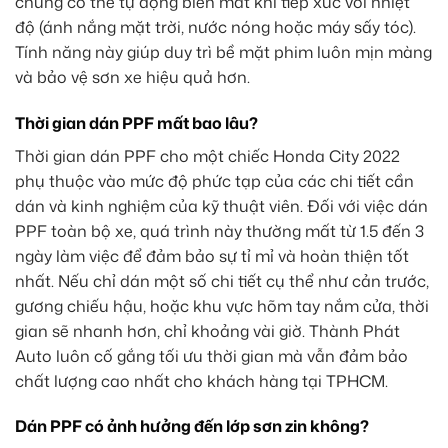
chúng có thể tự động biến mất khi tiếp xúc với nhiệt
độ (ánh nắng mặt trời, nước nóng hoặc máy sấy tóc).
Tính năng này giúp duy trì bề mặt phim luôn mịn màng
và bảo vệ sơn xe hiệu quả hơn.
Thời gian dán PPF mất bao lâu?
Thời gian dán PPF cho một chiếc Honda City 2022
phụ thuộc vào mức độ phức tạp của các chi tiết cần
dán và kinh nghiệm của kỹ thuật viên. Đối với việc dán
PPF toàn bộ xe, quá trình này thường mất từ 1.5 đến 3
ngày làm việc để đảm bảo sự tỉ mỉ và hoàn thiện tốt
nhất. Nếu chỉ dán một số chi tiết cụ thể như cản trước,
gương chiếu hậu, hoặc khu vực hõm tay nắm cửa, thời
gian sẽ nhanh hơn, chỉ khoảng vài giờ. Thành Phát
Auto luôn cố gắng tối ưu thời gian mà vẫn đảm bảo
chất lượng cao nhất cho khách hàng tại TPHCM.
Dán PPF có ảnh hưởng đến lớp sơn zin không?