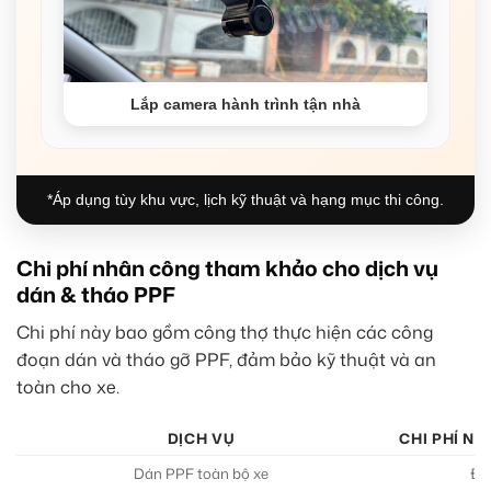
Lắp camera hành trình tận nhà
*Áp dụng tùy khu vực, lịch kỹ thuật và hạng mục thi công.
Chi phí nhân công tham khảo cho dịch vụ
dán & tháo PPF
Chi phí này bao gồm công thợ thực hiện các công
đoạn dán và tháo gỡ PPF, đảm bảo kỹ thuật và an
toàn cho xe.
DỊCH VỤ
CHI PHÍ N
Dán PPF toàn bộ xe
Đã