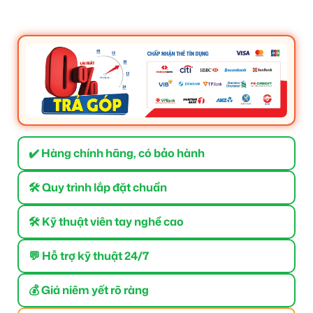
✔️ Hàng chính hãng, có bảo hành
🛠 Quy trình lắp đặt chuẩn
🛠 Kỹ thuật viên tay nghề cao
💬 Hỗ trợ kỹ thuật 24/7
💰 Giá niêm yết rõ ràng