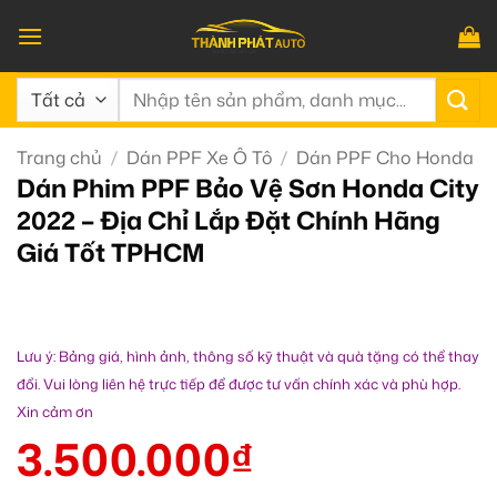
Bỏ
qua
nội
Tìm
dung
kiếm:
Trang chủ
/
Dán PPF Xe Ô Tô
/
Dán PPF Cho Honda
Dán Phim PPF Bảo Vệ Sơn Honda City
2022 – Địa Chỉ Lắp Đặt Chính Hãng
Giá Tốt TPHCM
Lưu ý: Bảng giá, hình ảnh, thông số kỹ thuật và quà tặng có thể thay
đổi. Vui lòng liên hệ trực tiếp để được tư vấn chính xác và phù hợp.
Xin cảm ơn
3.500.000
₫