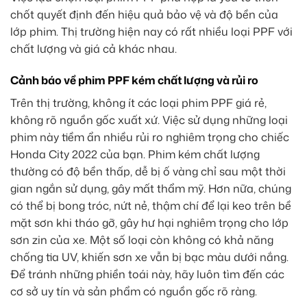
chốt quyết định đến hiệu quả bảo vệ và độ bền của
lớp phim. Thị trường hiện nay có rất nhiều loại PPF với
chất lượng và giá cả khác nhau.
Cảnh báo về phim PPF kém chất lượng và rủi ro
Trên thị trường, không ít các loại phim PPF giá rẻ,
không rõ nguồn gốc xuất xứ. Việc sử dụng những loại
phim này tiềm ẩn nhiều rủi ro nghiêm trọng cho chiếc
Honda City 2022 của bạn. Phim kém chất lượng
thường có độ bền thấp, dễ bị ố vàng chỉ sau một thời
gian ngắn sử dụng, gây mất thẩm mỹ. Hơn nữa, chúng
có thể bị bong tróc, nứt nẻ, thậm chí để lại keo trên bề
mặt sơn khi tháo gỡ, gây hư hại nghiêm trọng cho lớp
sơn zin của xe. Một số loại còn không có khả năng
chống tia UV, khiến sơn xe vẫn bị bạc màu dưới nắng.
Để tránh những phiền toái này, hãy luôn tìm đến các
cơ sở uy tín và sản phẩm có nguồn gốc rõ ràng.