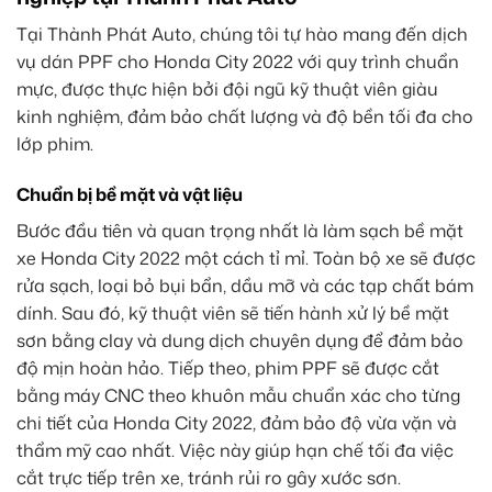
Tại Thành Phát Auto, chúng tôi tự hào mang đến dịch
vụ dán PPF cho Honda City 2022 với quy trình chuẩn
mực, được thực hiện bởi đội ngũ kỹ thuật viên giàu
kinh nghiệm, đảm bảo chất lượng và độ bền tối đa cho
lớp phim.
Chuẩn bị bề mặt và vật liệu
Bước đầu tiên và quan trọng nhất là làm sạch bề mặt
xe Honda City 2022 một cách tỉ mỉ. Toàn bộ xe sẽ được
rửa sạch, loại bỏ bụi bẩn, dầu mỡ và các tạp chất bám
dính. Sau đó, kỹ thuật viên sẽ tiến hành xử lý bề mặt
sơn bằng clay và dung dịch chuyên dụng để đảm bảo
độ mịn hoàn hảo. Tiếp theo, phim PPF sẽ được cắt
bằng máy CNC theo khuôn mẫu chuẩn xác cho từng
chi tiết của Honda City 2022, đảm bảo độ vừa vặn và
thẩm mỹ cao nhất. Việc này giúp hạn chế tối đa việc
cắt trực tiếp trên xe, tránh rủi ro gây xước sơn.