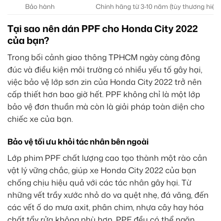
Bảo hành
Chính hãng từ 3-10 năm (tùy thương hiệu
Tại sao nên dán PPF cho Honda City 2022
của bạn?
Trong bối cảnh giao thông TPHCM ngày càng đông
đúc và điều kiện môi trường có nhiều yếu tố gây hại,
việc bảo vệ lớp sơn zin của Honda City 2022 trở nên
cấp thiết hơn bao giờ hết. PPF không chỉ là một lớp
bảo vệ đơn thuần mà còn là giải pháp toàn diện cho
chiếc xe của bạn.
Bảo vệ tối ưu khỏi tác nhân bên ngoài
Lớp phim PPF chất lượng cao tạo thành một rào cản
vật lý vững chắc, giúp xe Honda City 2022 của bạn
chống chịu hiệu quả với các tác nhân gây hại. Từ
những vết trầy xước nhỏ do va quệt nhẹ, đá văng, đến
các vết ố do mưa axit, phân chim, nhựa cây hay hóa
chất tẩy rửa không phù hợp, PPF đều có thể ngăn