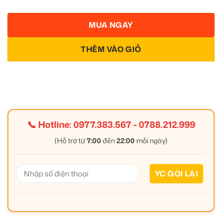
MUA NGAY
THÊM VÀO GIỎ
📞 Hotline:
0977.383.567
-
0788.212.999
(Hỗ trợ từ
7:00
đến
22:00
mỗi ngày)