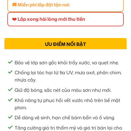
🚚 Miễn phí lắp đặt tận nơi
❤️ Lắp xong hài lòng mới thu tiền
ƯU ĐIỂM NỔI BẬT
Bảo vệ lớp sơn gốc khỏi trầy xước, va quẹt nhẹ.
Chống lại tác hại từ tia UV, mưa axit, phân chim,
nhựa cây.
Giữ độ bóng, sắc nét của màu sơn như mới.
Khả năng tự phục hồi vết xước nhỏ trên bề mặt
phim.
Dễ dàng vệ sinh, hạn chế bám bẩn và ố vàng.
Tăng cường giá trị thẩm mỹ và giá trị bán lại cho