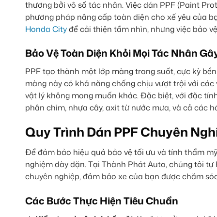
thương bởi vô số tác nhân. Việc dán PPF (Paint Pro
phương pháp nâng cấp toàn diện cho xế yêu của bạ
Honda City
để cải thiện tầm nhìn, nhưng việc bảo v
Bảo Vệ Toàn Diện Khỏi Mọi Tác Nhân Gâ
PPF tạo thành một lớp màng trong suốt, cực kỳ bền 
màng này có khả năng chống chịu vượt trội với các 
vật lý không mong muốn khác. Đặc biệt, với đặc tí
phân chim, nhựa cây, axit từ nước mưa, và cả các h
Quy Trình Dán PPF Chuyên Ngh
Để đảm bảo hiệu quả bảo vệ tối ưu và tính thẩm mỹ c
nghiệm dày dặn. Tại Thành Phát Auto, chúng tôi t
chuyên nghiệp, đảm bảo xe của bạn được chăm sóc 
Các Bước Thực Hiện Tiêu Chuẩn