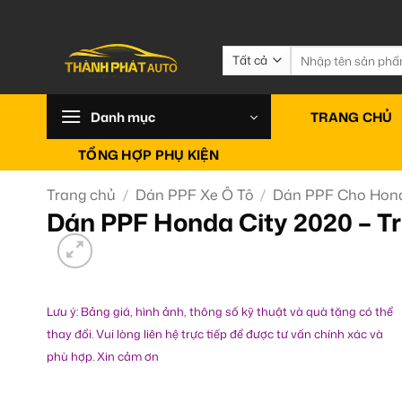
Bỏ
qua
nội
Tìm
kiếm:
dung
Danh mục
TRANG CHỦ
TỔNG HỢP PHỤ KIỆN
Trang chủ
/
Dán PPF Xe Ô Tô
/
Dán PPF Cho Hon
Dán PPF Honda City 2020 – T
Lưu ý: Bảng giá, hình ảnh, thông số kỹ thuật và quà tặng có thể
thay đổi. Vui lòng liên hệ trực tiếp để được tư vấn chính xác và
phù hợp. Xin cảm ơn