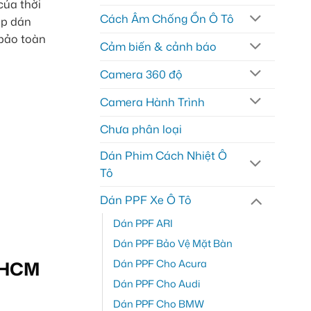
của thời
Cách Âm Chống Ồn Ô Tô
háp dán
 bảo toàn
Cảm biến & cảnh báo
Camera 360 độ
Camera Hành Trình
Chưa phân loại
Dán Phim Cách Nhiệt Ô
Tô
Dán PPF Xe Ô Tô
Dán PPF ARI
Dán PPF Bảo Vệ Mặt Bàn
Dán PPF Cho Acura
Dán PPF Cho Audi
Dán PPF Cho BMW