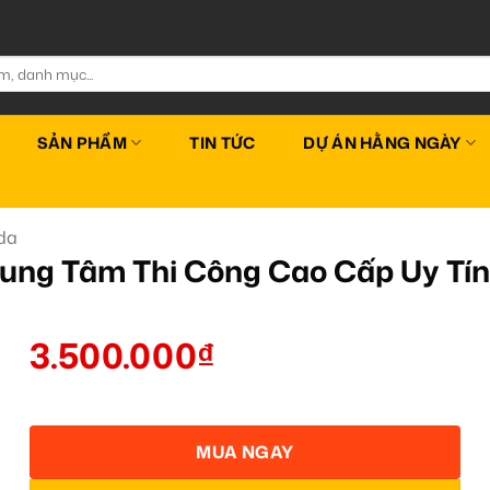
SẢN PHẨM
TIN TỨC
DỰ ÁN HẰNG NGÀY
da
rung Tâm Thi Công Cao Cấp Uy T
3.500.000
₫
MUA NGAY