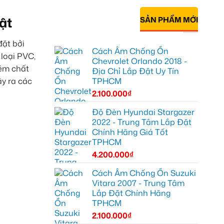
ật
SẢN PHẨM MỚI
đặt bởi
Cách Âm Chống Ồn
loại PVC,
Chevrolet Orlando 2018 -
kém chất
Địa Chỉ Lắp Đặt Uy Tín
ây ra các
TPHCM
2.100.000
₫
Độ Đèn Hyundai Stargazer
2022 - Trung Tâm Lắp Đặt
Chính Hãng Giá Tốt
TPHCM
4.200.000
₫
Cách Âm Chống Ồn Suzuki
Vitara 2007 - Trung Tâm
Lắp Đặt Chính Hãng
TPHCM
2.100.000
₫