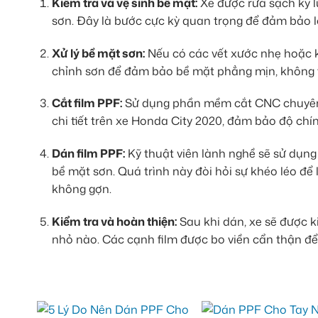
Kiểm tra và vệ sinh bề mặt:
Xe được rửa sạch kỹ l
sơn. Đây là bước cực kỳ quan trọng để đảm bảo lớ
Xử lý bề mặt sơn:
Nếu có các vết xước nhẹ hoặc k
chỉnh sơn để đảm bảo bề mặt phẳng mịn, không tì
Cắt film PPF:
Sử dụng phần mềm cắt CNC chuyên d
chi tiết trên xe Honda City 2020, đảm bảo độ chí
Dán film PPF:
Kỹ thuật viên lành nghề sẽ sử dụng 
bề mặt sơn. Quá trình này đòi hỏi sự khéo léo để
không gợn.
Kiểm tra và hoàn thiện:
Sau khi dán, xe sẽ được ki
nhỏ nào. Các cạnh film được bo viền cẩn thận đ