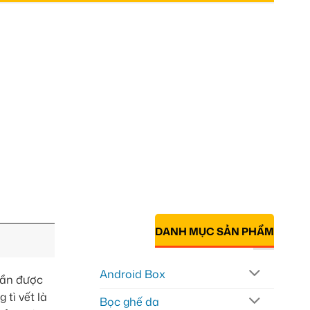
DANH MỤC SẢN PHẨM
Android Box
cần được
tì vết là
Bọc ghế da