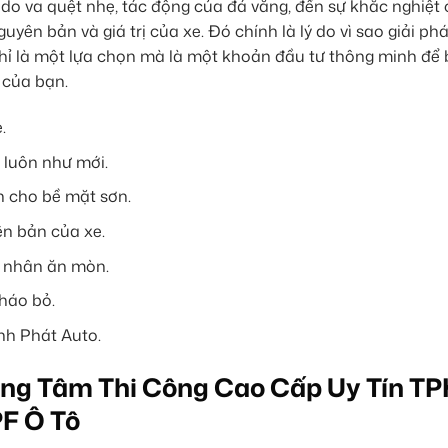
o va quệt nhẹ, tác động của đá văng, đến sự khắc nghiệt 
nguyên bản và giá trị của xe. Đó chính là lý do vì sao giải p
chỉ là một lựa chọn mà là một khoản đầu tư thông minh để
 của bạn.
.
 luôn như mới.
n cho bề mặt sơn.
n bản của xe.
c nhân ăn mòn.
háo bỏ.
nh Phát Auto.
PF Ô Tô