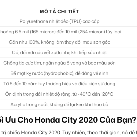
MÔ TẢ CHI TIẾT
Polyurethane nhiệt dẻo (TPU) cao cấp
hoảng 6.5 mil (165 micron) đến 10 mil (254 micron) tùy loại
Gần như 100%, không làm thay đổi màu sơn gốc
Có, đối với các vết xước nhẹ khi tiếp xúc nhiệt
Chống tia cực tím, ngăn ngừa ố vàng và bạc màu sơn
Bề mặt kỵ nước (hydrophobic), dễ dàng vệ sinh
Từ 5 đến 10 năm tùy thương hiệu và điều kiện sử dụng
Ổn định trong dải nhiệt độ rộng, từ -40°C đến 120°C
Acrylic trong suốt, không để lại keo khi tháo bỏ
ối Ưu Cho Honda City 2020 Của Bạn?
 trị chiếc Honda City 2020. Tuy nhiên, theo thời gian, nó dễ 