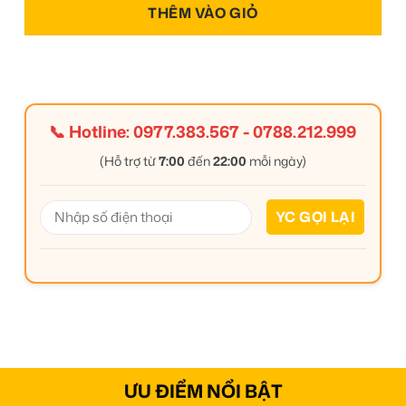
THÊM VÀO GIỎ
📞 Hotline:
0977.383.567
-
0788.212.999
(Hỗ trợ từ
7:00
đến
22:00
mỗi ngày)
ƯU ĐIỂM NỔI BẬT