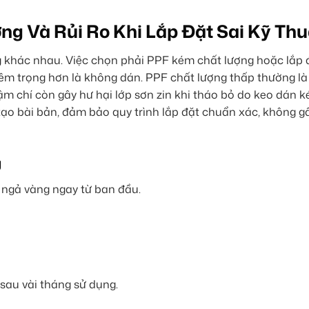
g Và Rủi Ro Khi Lắp Đặt Sai Kỹ Thu
ng khác nhau. Việc chọn phải PPF kém chất lượng hoặc lắp 
êm trọng hơn là không dán. PPF chất lượng thấp thường là 
hậm chí còn gây hư hại lớp sơn zin khi tháo bỏ do keo dán 
tạo bài bản, đảm bảo quy trình lắp đặt chuẩn xác, không g
g
 ngả vàng ngay từ ban đầu.
sau vài tháng sử dụng.