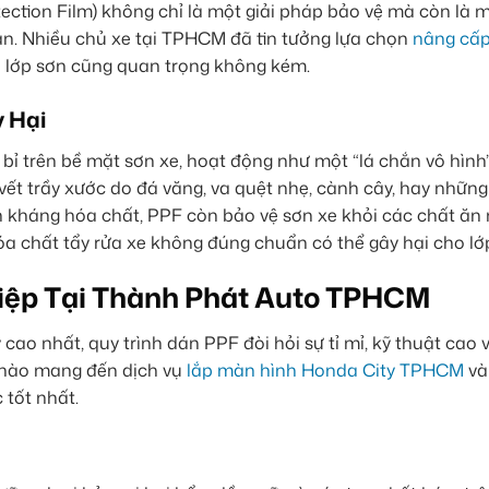
tection Film) không chỉ là một giải pháp bảo vệ mà còn là 
n. Nhiều chủ xe tại TPHCM đã tin tưởng lựa chọn
nâng cấp
ệ lớp sơn cũng quan trọng không kém.
y Hại
bỉ trên bề mặt sơn xe, hoạt động như một “lá chắn vô hình”
vết trầy xước do đá văng, va quệt nhẹ, cành cây, hay nhữn
nh kháng hóa chất, PPF còn bảo vệ sơn xe khỏi các chất ă
óa chất tẩy rửa xe không đúng chuẩn có thể gây hại cho lớp
iệp Tại Thành Phát Auto TPHCM
ao nhất, quy trình dán PPF đòi hỏi sự tỉ mỉ, kỹ thuật cao 
ự hào mang đến dịch vụ
lắp màn hình Honda City TPHCM
và
tốt nhất.