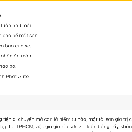
.
 luôn như mới.
n cho bề mặt sơn.
n bản của xe.
c nhân ăn mòn.
háo bỏ.
nh Phát Auto.
tiện di chuyển mà còn là niềm tự hào, một tài sản giá trị 
p tại TPHCM, việc giữ gìn lớp sơn zin luôn bóng bẩy, không 