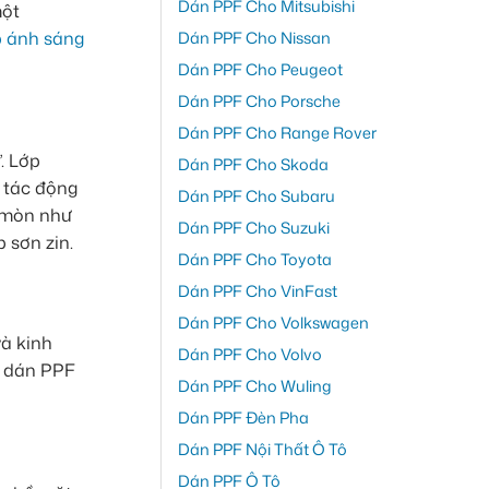
Dán PPF Cho Mitsubishi
một
 ánh sáng
Dán PPF Cho Nissan
Dán PPF Cho Peugeot
Dán PPF Cho Porsche
Dán PPF Cho Range Rover
. Lớp
Dán PPF Cho Skoda
g tác động
Dán PPF Cho Subaru
n mòn như
Dán PPF Cho Suzuki
 sơn zin.
Dán PPF Cho Toyota
Dán PPF Cho VinFast
Dán PPF Cho Volkswagen
và kinh
Dán PPF Cho Volvo
 dán PPF
Dán PPF Cho Wuling
Dán PPF Đèn Pha
Dán PPF Nội Thất Ô Tô
Dán PPF Ô Tô