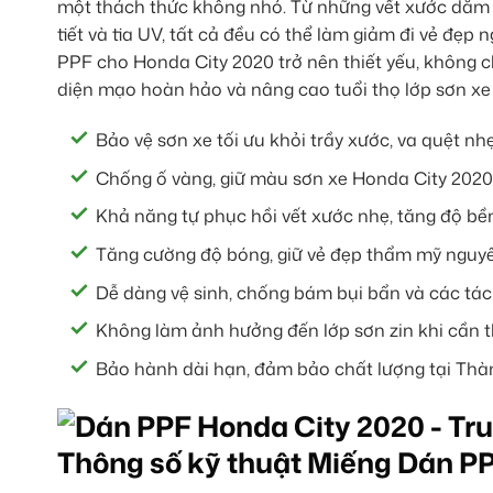
một thách thức không nhỏ. Từ những vết xước dăm d
tiết và tia UV, tất cả đều có thể làm giảm đi vẻ đẹp 
PPF cho Honda City 2020 trở nên thiết yếu, không 
diện mạo hoàn hảo và nâng cao tuổi thọ lớp sơn xe
Bảo vệ sơn xe tối ưu khỏi trầy xước, va quệt nhẹ
Chống ố vàng, giữ màu sơn xe Honda City 2020
Khả năng tự phục hồi vết xước nhẹ, tăng độ bề
Tăng cường độ bóng, giữ vẻ đẹp thẩm mỹ nguyê
Dễ dàng vệ sinh, chống bám bụi bẩn và các tá
Không làm ảnh hưởng đến lớp sơn zin khi cần t
Bảo hành dài hạn, đảm bảo chất lượng tại Thà
Thông số kỹ thuật Miếng Dán P