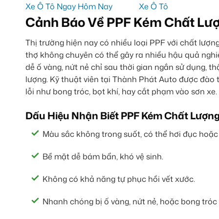
Cảnh Báo Về PPF Kém Chất Lượn
Thị trường hiện nay có nhiều loại PPF với chất lượ
thợ không chuyên có thể gây ra nhiều hậu quả nghi
dễ ố vàng, nứt nẻ chỉ sau thời gian ngắn sử dụng, t
lượng. Kỹ thuật viên tại Thành Phát Auto được đào 
lỗi như bong tróc, bọt khí, hay cắt phạm vào sơn xe.
Dấu Hiệu Nhận Biết PPF Kém Chất Lượn
Màu sắc không trong suốt, có thể hơi đục hoặc
Bề mặt dễ bám bẩn, khó vệ sinh.
Không có khả năng tự phục hồi vết xước.
Nhanh chóng bị ố vàng, nứt nẻ, hoặc bong tróc 