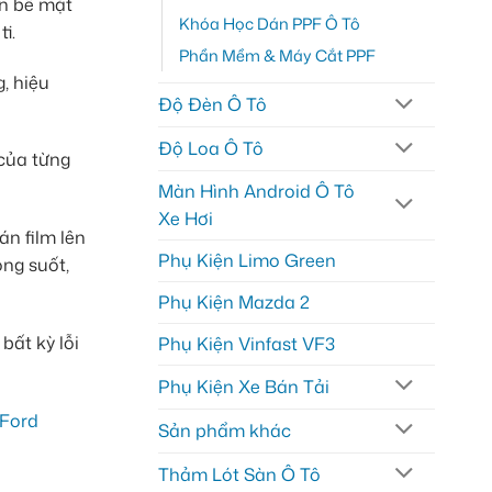
ên bề mặt
Khóa Học Dán PPF Ô Tô
i.
Phần Mềm & Máy Cắt PPF
, hiệu
Độ Đèn Ô Tô
Độ Loa Ô Tô
của từng
Màn Hình Android Ô Tô
Xe Hơi
án film lên
Phụ Kiện Limo Green
ong suốt,
Phụ Kiện Mazda 2
bất kỳ lỗi
Phụ Kiện Vinfast VF3
Phụ Kiện Xe Bán Tải
Sản phẩm khác
Thảm Lót Sàn Ô Tô