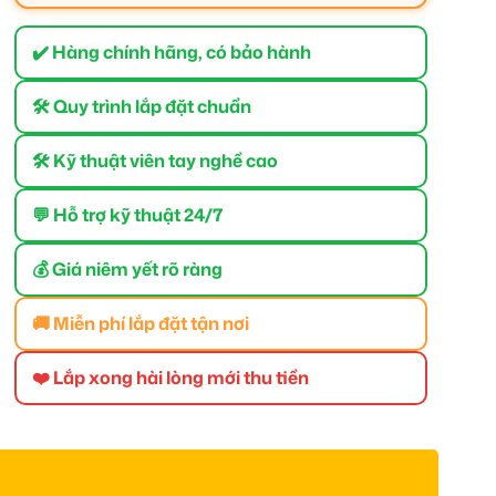
✔️ Hàng chính hãng, có bảo hành
🛠 Quy trình lắp đặt chuẩn
🛠 Kỹ thuật viên tay nghề cao
💬 Hỗ trợ kỹ thuật 24/7
💰 Giá niêm yết rõ ràng
🚚 Miễn phí lắp đặt tận nơi
❤️ Lắp xong hài lòng mới thu tiền