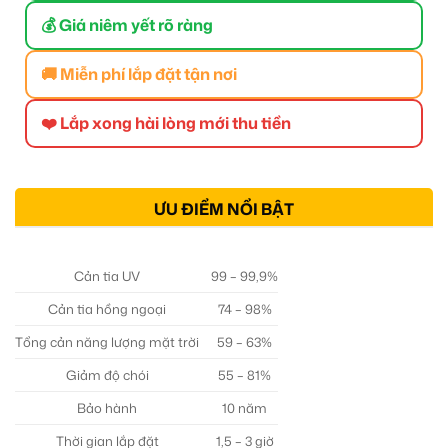
💰 Giá niêm yết rõ ràng
🚚 Miễn phí lắp đặt tận nơi
❤️ Lắp xong hài lòng mới thu tiền
ƯU ĐIỂM NỔI BẬT
Cản tia UV
99 – 99,9%
Cản tia hồng ngoại
74 – 98%
Tổng cản năng lượng mặt trời
59 – 63%
Giảm độ chói
55 – 81%
Bảo hành
10 năm
Thời gian lắp đặt
1,5 – 3 giờ