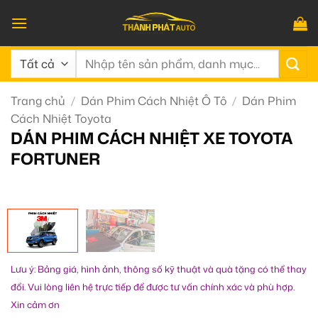
Bỏ
qua
nội
Tìm
dung
kiếm:
Trang chủ
/
Dán Phim Cách Nhiệt Ô Tô
/
Dán Phim
Cách Nhiệt Toyota
DÁN PHIM CÁCH NHIỆT XE TOYOTA
FORTUNER
Lưu ý: Bảng giá, hình ảnh, thông số kỹ thuật và quà tặng có thể thay
đổi. Vui lòng liên hệ trực tiếp để được tư vấn chính xác và phù hợp.
Xin cảm ơn