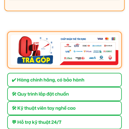
✔️ Hàng chính hãng, có bảo hành
🛠 Quy trình lắp đặt chuẩn
🛠 Kỹ thuật viên tay nghề cao
💬 Hỗ trợ kỹ thuật 24/7