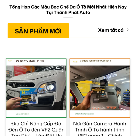
Tổng Hợp Các Mẫu Bọc Ghế Da Ô Tô Mới Nhất Hiện Nay
Tại Thành Phát Auto
SẢN PHẨM MỚI
Xem tất cả
t
Địa Chỉ Nâng Cấp Độ
Nơi Gắn Camera Hành
Đèn Ô Tô đèn VF2 Quận
Trình Ô Tô hành trình
Tân Phú – Lắp Đặt Uy
VF2 quận 1 – Chính