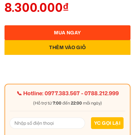
8.300.000
₫
MUA NGAY
THÊM VÀO GIỎ
📞 Hotline:
0977.383.567
-
0788.212.999
(Hỗ trợ từ
7:00
đến
22:00
mỗi ngày)