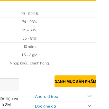
99 – 99,9%
74 – 98%
59 – 63%
55 – 81%
10 năm
1,5 – 3 giờ
Nhập khẩu, chính hãng,
DANH MỤC SẢN PHẨM
Android Box
ên liệu và
từ 3M,
Bọc ghế da