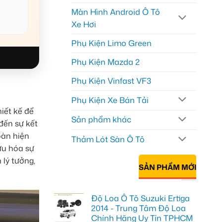
Màn Hình Android Ô Tô
Xe Hơi
Phụ Kiện Limo Green
Phụ Kiện Mazda 2
Phụ Kiện Vinfast VF3
Phụ Kiện Xe Bán Tải
iết kế để
Sản phẩm khác
đến sự kết
oàn hiện
Thảm Lót Sàn Ô Tô
ưu hóa sự
 lý tưởng,
SẢN PHẨM MỚI
Độ Loa Ô Tô Suzuki Ertiga
2014 - Trung Tâm Độ Loa
Chính Hãng Uy Tín TPHCM