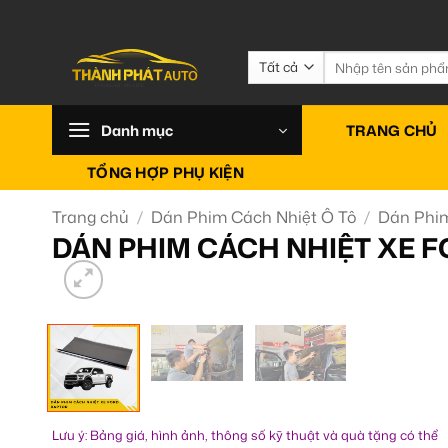
Bỏ
qua
nội
Tìm
kiếm:
dung
Danh mục
TRANG CHỦ
TỔNG HỢP PHỤ KIỆN
Trang chủ
/
Dán Phim Cách Nhiệt Ô Tô
/
Dán Phim
DÁN PHIM CÁCH NHIỆT XE 
Lưu ý: Bảng giá, hình ảnh, thông số kỹ thuật và quà tặng có thể