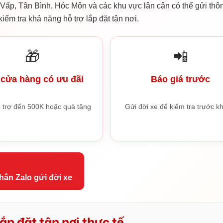
ấp, Tân Bình, Hóc Môn và các khu vực lân cận có thể gửi thôn
iểm tra khả năng hỗ trợ lắp đặt tận nơi.
🎁
📲
cửa hàng có ưu đãi
Báo giá trước
 trợ đến 500K hoặc quà tặng
Gửi đời xe để kiểm tra trước kh
hắn Zalo gửi đời xe
ắp đặt tận nơi thực tế