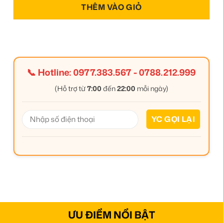
THÊM VÀO GIỎ
📞 Hotline:
0977.383.567
-
0788.212.999
(Hỗ trợ từ
7:00
đến
22:00
mỗi ngày)
ƯU ĐIỂM NỔI BẬT