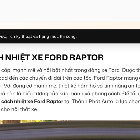
ực, lịch kỹ thuật và hạng mục thi công.
H NHIỆT XE FORD RAPTOR
 cấp, mạnh mẽ và nổi bật nhất trong dòng xe Ford. Được th
oad đến các chuyến đi dài trên cao tốc, Ford Raptor mang 
hi. Với động cơ mạnh mẽ, thiết kế hầm hố và tính năng an t
, mà còn là biểu tượng của sức mạnh và phong cách. Để tối 
 cách nhiệt xe Ford Raptor
tại Thành Phát Auto là lựa chọn
 cho nội thất xe.