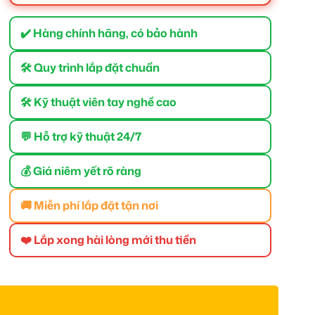
✔️ Hàng chính hãng, có bảo hành
🛠 Quy trình lắp đặt chuẩn
🛠 Kỹ thuật viên tay nghề cao
💬 Hỗ trợ kỹ thuật 24/7
💰 Giá niêm yết rõ ràng
🚚 Miễn phí lắp đặt tận nơi
❤️ Lắp xong hài lòng mới thu tiền