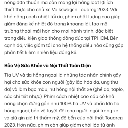
nóng đơn thuần mà còn mang lại hàng loạt lợi ích
thiết thực cho chủ xe Volkswagen Touareg 2023. Với
khả năng cách nhiệt tối ưu, phim chất lượng cao giúp
giảm đáng kể nhiệt độ trong khoang lái, tạo môi
trường thoải mái hơn cho mọi hành trình, đặc biệt
trong điều kiện giao thông đông đúc tại TPHCM. Bên
cạnh đó, việc giảm tải cho hệ thống điều hòa cũng góp
phần tiết kiệm nhiên liệu đáng kể.
Bảo Vệ Sức Khỏe và Nội Thất Toàn Diện
Tia UV và tia hồng ngoại là những tác nhân chính gây
hại cho sức khỏe con người (gây lão hóa da, ung thư
da) và làm bạc màu, hư hỏng nội thất xe (ghế da, taplo,
các chi tiết nhựa). Phim cách nhiệt cao cấp có khả
năng chặn đứng gần như 100% tia UV và phần lớn tia
hồng ngoại, bảo vệ tuyệt đối cho người ngồi trong xe
và giữ gìn giá trị thẩm mỹ, độ bền của nội thất Touareg
2023. Hơn nữa, phim còn giúp giảm chói lóa từ ánh