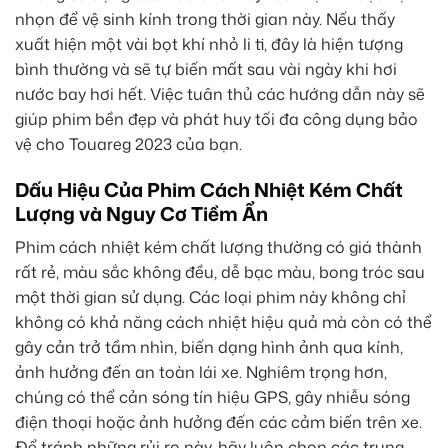
nhọn để vệ sinh kính trong thời gian này. Nếu thấy
xuất hiện một vài bọt khí nhỏ li ti, đây là hiện tượng
bình thường và sẽ tự biến mất sau vài ngày khi hơi
nước bay hơi hết. Việc tuân thủ các hướng dẫn này sẽ
giúp phim bền đẹp và phát huy tối đa công dụng bảo
vệ cho Touareg 2023 của bạn.
Dấu Hiệu Của Phim Cách Nhiệt Kém Chất
Lượng và Nguy Cơ Tiềm Ẩn
Phim cách nhiệt kém chất lượng thường có giá thành
rất rẻ, màu sắc không đều, dễ bạc màu, bong tróc sau
một thời gian sử dụng. Các loại phim này không chỉ
không có khả năng cách nhiệt hiệu quả mà còn có thể
gây cản trở tầm nhìn, biến dạng hình ảnh qua kính,
ảnh hưởng đến an toàn lái xe. Nghiêm trọng hơn,
chúng có thể cản sóng tín hiệu GPS, gây nhiễu sóng
điện thoại hoặc ảnh hưởng đến các cảm biến trên xe.
Để tránh những rủi ro này, hãy luôn chọn các trung