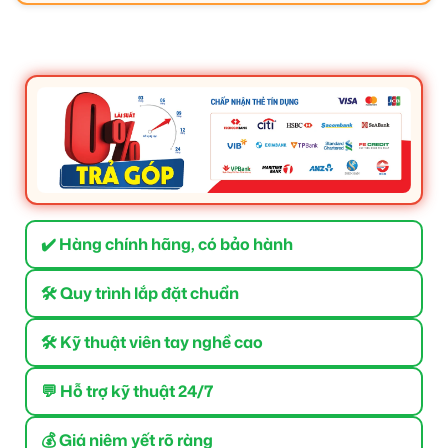
✔️ Hàng chính hãng, có bảo hành
🛠 Quy trình lắp đặt chuẩn
🛠 Kỹ thuật viên tay nghề cao
💬 Hỗ trợ kỹ thuật 24/7
💰 Giá niêm yết rõ ràng