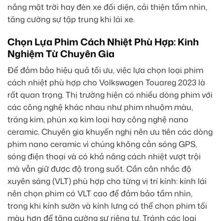
nắng mặt trời hay đèn xe đối diện, cải thiện tầm nhìn,
tăng cường sự tập trung khi lái xe.
Chọn Lựa Phim Cách Nhiệt Phù Hợp: Kinh
Nghiệm Từ Chuyên Gia
Để đảm bảo hiệu quả tối ưu, việc lựa chọn loại phim
cách nhiệt phù hợp cho Volkswagen Touareg 2023 là
rất quan trọng. Thị trường hiện có nhiều dòng phim với
các công nghệ khác nhau như phim nhuộm màu,
tráng kim, phún xạ kim loại hay công nghệ nano
ceramic. Chuyên gia khuyến nghị nên ưu tiên các dòng
phim nano ceramic vì chúng không cản sóng GPS,
sóng điện thoại và có khả năng cách nhiệt vượt trội
mà vẫn giữ được độ trong suốt. Cần cân nhắc độ
xuyên sáng (VLT) phù hợp cho từng vị trí kính: kính lái
nên chọn phim có VLT cao để đảm bảo tầm nhìn,
trong khi kính sườn và kính lưng có thể chọn phim tối
màu hơn để tăng cường sự riêng tư. Tránh các loại