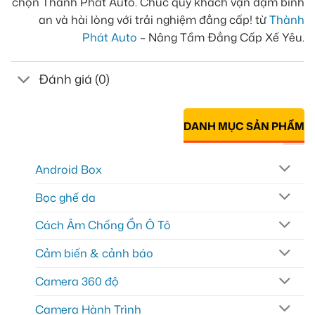
chọn Thành Phát Auto. Chúc quý khách vạn dặm bình
an và hài lòng với trải nghiệm đẳng cấp! từ
Thành
Phát Auto
– Nâng Tầm Đẳng Cấp Xế Yêu.
Đánh giá (0)
DANH MỤC SẢN PHẨM
Android Box
Bọc ghế da
Cách Âm Chống Ồn Ô Tô
Cảm biến & cảnh báo
Camera 360 độ
Camera Hành Trình