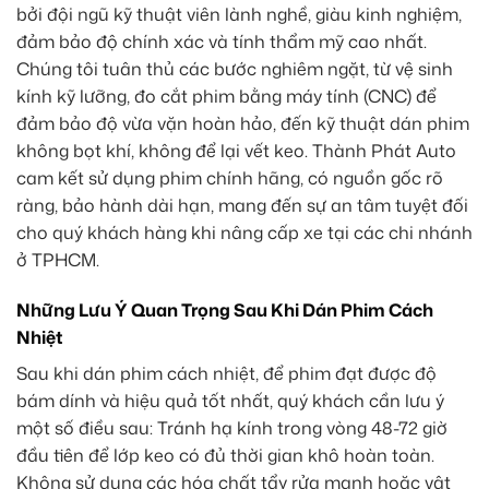
bởi đội ngũ kỹ thuật viên lành nghề, giàu kinh nghiệm,
đảm bảo độ chính xác và tính thẩm mỹ cao nhất.
Chúng tôi tuân thủ các bước nghiêm ngặt, từ vệ sinh
kính kỹ lưỡng, đo cắt phim bằng máy tính (CNC) để
đảm bảo độ vừa vặn hoàn hảo, đến kỹ thuật dán phim
không bọt khí, không để lại vết keo. Thành Phát Auto
cam kết sử dụng phim chính hãng, có nguồn gốc rõ
ràng, bảo hành dài hạn, mang đến sự an tâm tuyệt đối
cho quý khách hàng khi nâng cấp xe tại các chi nhánh
ở TPHCM.
Những Lưu Ý Quan Trọng Sau Khi Dán Phim Cách
Nhiệt
Sau khi dán phim cách nhiệt, để phim đạt được độ
bám dính và hiệu quả tốt nhất, quý khách cần lưu ý
một số điều sau: Tránh hạ kính trong vòng 48-72 giờ
đầu tiên để lớp keo có đủ thời gian khô hoàn toàn.
Không sử dụng các hóa chất tẩy rửa mạnh hoặc vật