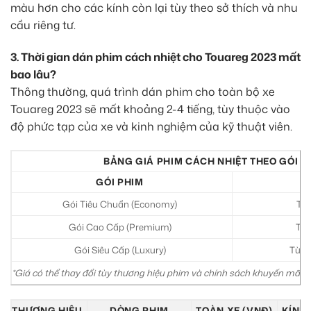
màu hơn cho các kính còn lại tùy theo sở thích và nhu
cầu riêng tư.
3. Thời gian dán phim cách nhiệt cho Touareg 2023 mất
bao lâu?
Thông thường, quá trình dán phim cho toàn bộ xe
Touareg 2023 sẽ mất khoảng 2-4 tiếng, tùy thuộc vào
độ phức tạp của xe và kinh nghiệm của kỹ thuật viên.
BẢNG GIÁ PHIM CÁCH NHIỆT THEO GÓI (
GÓI PHIM
Gói Tiêu Chuẩn (Economy)
Từ 
Gói Cao Cấp (Premium)
Từ 
Gói Siêu Cấp (Luxury)
Từ 1
*Giá có thể thay đổi tùy thương hiệu phim và chính sách khuyến mãi. Vui 
THƯƠNG HIỆU
DÒNG PHIM
TOÀN XE (VNĐ)
KÍNH 