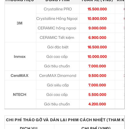
Crystalline PRO
15.500.000
6.
Crystalline Hồng Ngoại
10.800.000
6.
3M
CERAMIC hồng ngoại
9.000.000
3.
CERAMIC Tiết kiệm
6.900.000
2.
Gói đặc biệt
16.500.000
6.
Inmax
Gói cao cấp
10.000.000
3.
Gói tiêu chuẩn
7.000.000
2.
CeraMAX
CeraMAX Dinamond
9.500.000
3.
Gói siêu cấp
7.000.000
2.
NTECH
Gói cao cấp
5.500.000
2.
Gói tiêu chuẩn
4.200.000
1.
CHI PHÍ THÁO GỠ VÀ DÁN LẠI PHIM CÁCH NHIỆT (THAM KH
DỊCH VỤ
CHI PHÍ (VNĐ)