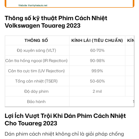
Thông số kỹ thuật Phim Cách Nhiệt
Volkswagen Touareg 2023
THÔNG SỐ
KÍNH LÁI (TIÊU CHUẨN)
KÍNH
Độ xuyên sáng (VLT)
60-70%
Cản tia hồng ngoại (IR Rejection)
90-98%
Cản tia cực tím (UV Rejection)
99.9%
Tổng cản nhiệt (TSER)
50-60%
Độ dày phim
2 mil
Bảo hành
10-
Lợi Ích Vượt Trội Khi Dán Phim Cách Nhiệt
Cho Touareg 2023
Dán phim cách nhiệt không chỉ là giải pháp chống