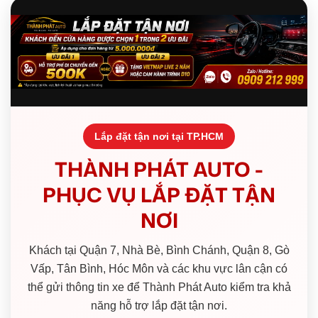
Lắp đặt tận nơi tại TP.HCM
THÀNH PHÁT AUTO -
PHỤC VỤ LẮP ĐẶT TẬN
NƠI
Khách tại Quận 7, Nhà Bè, Bình Chánh, Quận 8, Gò
Vấp, Tân Bình, Hóc Môn và các khu vực lân cận có
thể gửi thông tin xe để Thành Phát Auto kiểm tra khả
năng hỗ trợ lắp đặt tận nơi.