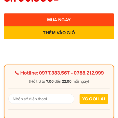
MUA NGAY
THÊM VÀO GIỎ
📞 Hotline:
0977.383.567
-
0788.212.999
(Hỗ trợ từ
7:00
đến
22:00
mỗi ngày)