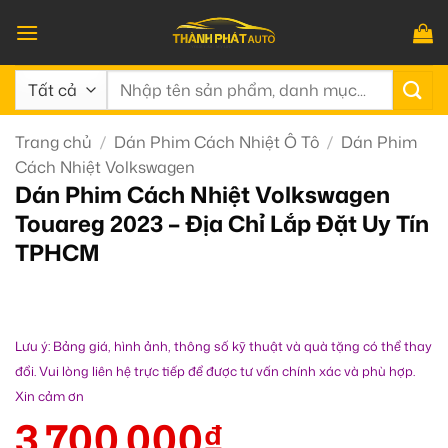
Bỏ
qua
nội
Tìm
dung
kiếm:
Trang chủ
/
Dán Phim Cách Nhiệt Ô Tô
/
Dán Phim
Cách Nhiệt Volkswagen
Dán Phim Cách Nhiệt Volkswagen
Touareg 2023 – Địa Chỉ Lắp Đặt Uy Tín
TPHCM
Lưu ý: Bảng giá, hình ảnh, thông số kỹ thuật và quà tặng có thể thay
đổi. Vui lòng liên hệ trực tiếp để được tư vấn chính xác và phù hợp.
Xin cảm ơn
3.700.000
₫