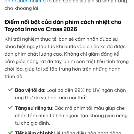
phim cách nhiệt ô tô
cao cấp để giữ gìn sự sang trọng
cho khoang lái.
Điểm nổi bật của dán phim cách nhiệt cho
Toyota Innova Cross 2026
Khi trải nghiệm thực tế, bạn sẽ cảm nhận được sự
khác biệt ngay lập tức khi bước vào chiếc xe đã được
dán phim chất lượng cao. Không chỉ giảm đáng kể
cảm giác nóng rát da tay, phim còn triệt tiêu tình trạng
chói lóa, giúp tài xế tập trung hơn trên những hành
trình dài.
Bảo vệ tối đa:
Loại bỏ đến 99% tia UV, ngăn chặn
ung thư da và bạc màu nội thất.
Tăng sự riêng tư:
Các mã phim tối màu giúp che
chắn tầm nhìn từ bên ngoài, tạo không gian riêng
tư cho gia đình.
Tiết kiệm chi phí:
Hệ thống điều hòa hoạt động