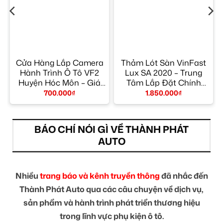
Cửa Hàng Lắp Camera
Thảm Lót Sàn VinFast
Hành Trình Ô Tô VF2
Lux SA 2020 – Trung
y
Huyện Hóc Môn – Giá
Tâm Lắp Đặt Chính
Tốt TPHCM
Hãng TPHCM
700.000
₫
1.850.000
₫
BÁO CHÍ NÓI GÌ VỀ THÀNH PHÁT
AUTO
Nhiều
trang báo và kênh truyền thông
đã nhắc đến
Thành Phát Auto qua các câu chuyện về dịch vụ,
sản phẩm và hành trình phát triển thương hiệu
trong lĩnh vực phụ kiện ô tô.