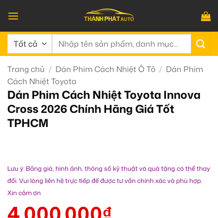
Bỏ
qua
nội
Tìm
dung
kiếm:
Trang chủ
/
Dán Phim Cách Nhiệt Ô Tô
/
Dán Phim
Cách Nhiệt Toyota
Dán Phim Cách Nhiệt Toyota Innova
Cross 2026 Chính Hãng Giá Tốt
TPHCM
Lưu ý: Bảng giá, hình ảnh, thông số kỹ thuật và quà tặng có thể thay
đổi. Vui lòng liên hệ trực tiếp để được tư vấn chính xác và phù hợp.
Xin cảm ơn
4.000.000
₫