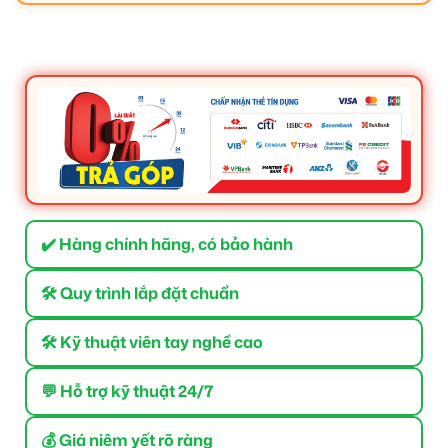
✔️ Hàng chính hãng, có bảo hành
🛠 Quy trình lắp đặt chuẩn
🛠 Kỹ thuật viên tay nghề cao
💬 Hỗ trợ kỹ thuật 24/7
💰 Giá niêm yết rõ ràng