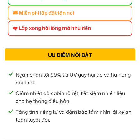
🚚 Miễn phí lắp đặt tận nơi
❤️ Lắp xong hài lòng mới thu tiền
ƯU ĐIỂM NỔI BẬT
Ngăn chặn tới 99% tia UV gây hại da và hư hỏng
nội thất.
Giảm nhiệt độ cabin rõ rệt, tiết kiệm nhiên liệu
cho hệ thống điều hòa.
Tăng tính riêng tư và đảm bảo tầm nhìn lái xe an
toàn tuyệt đối.