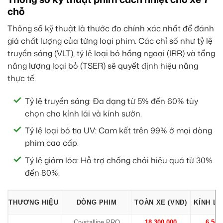
chỗ
Thông số kỹ thuật là thước đo chính xác nhất để đánh
giá chất lượng của từng loại phim. Các chỉ số như tỷ lệ
truyền sáng (VLT), tỷ lệ loại bỏ hồng ngoại (IRR) và tổng
năng lượng loại bỏ (TSER) sẽ quyết định hiệu năng
thực tế.
Tỷ lệ truyền sáng: Đa dạng từ 5% đến 60% tùy
chọn cho kính lái và kính sườn.
Tỷ lệ loại bỏ tia UV: Cam kết trên 99% ở mọi dòng
phim cao cấp.
Tỷ lệ giảm lóa: Hỗ trợ chống chói hiệu quả từ 30%
đến 80%.
THƯƠNG HIỆU
DÒNG PHIM
TOÀN XE (VNĐ)
KÍNH LÁ
Crystalline PRO
18.300.000
6.500