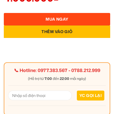
MUA NGAY
THÊM VÀO GIỎ
📞 Hotline:
0977.383.567
-
0788.212.999
(Hỗ trợ từ
7:00
đến
22:00
mỗi ngày)