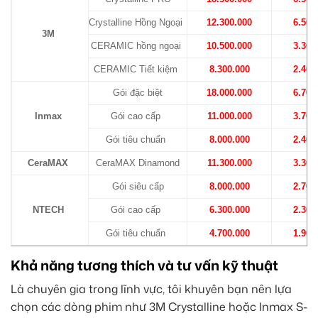
Crystalline Hồng Ngoại
12.300.000
6.500
3M
CERAMIC hồng ngoại
10.500.000
3.300
CERAMIC Tiết kiệm
8.300.000
2.400
Gói đặc biệt
18.000.000
6.700
Inmax
Gói cao cấp
11.000.000
3.700
Gói tiêu chuẩn
8.000.000
2.400
CeraMAX
CeraMAX Dinamond
11.300.000
3.300
Gói siêu cấp
8.000.000
2.700
NTECH
Gói cao cấp
6.300.000
2.300
Gói tiêu chuẩn
4.700.000
1.900
Khả năng tương thích và tư vấn kỹ thuật
Là chuyên gia trong lĩnh vực, tôi khuyên bạn nên lựa
chọn các dòng phim như 3M Crystalline hoặc Inmax S-