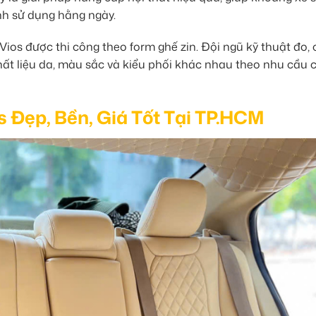
nh sử dụng hằng ngày.
ios được thi công theo form ghế zin. Đội ngũ kỹ thuật đo, 
chất liệu da, màu sắc và kiểu phối khác nhau theo nhu cầu 
 Đẹp, Bền, Giá Tốt Tại TP.HCM