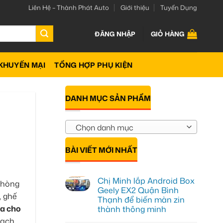
Liên Hệ – Thành Phát Auto
Giới thiệu
Tuyển Dụng
ĐĂNG NHẬP
GIỎ HÀNG
KHUYẾN MẠI
TỔNG HỢP PHỤ KIỆN
DANH MỤC SẢN PHẨM
Chọn danh mục
BÀI VIẾT MỚI NHẤT
Chị Minh lắp Android Box
phòng
Geely EX2 Quận Bình
, ghế
Thạnh để biến màn zin
da cho
thành thông minh
sạch
Không