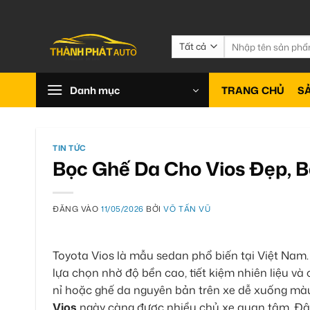
Bỏ
qua
nội
Tìm
kiếm:
dung
Danh mục
TRANG CHỦ
S
TIN TỨC
Bọc Ghế Da Cho Vios Đẹp, B
ĐĂNG VÀO
11/05/2026
BỞI
VÕ TẤN VŨ
Toyota Vios là mẫu sedan phổ biến tại Việt Nam.
lựa chọn nhờ độ bền cao, tiết kiệm nhiên liệu và 
nỉ hoặc ghế da nguyên bản trên xe dễ xuống màu
Vios
ngày càng được nhiều chủ xe quan tâm. Đây 