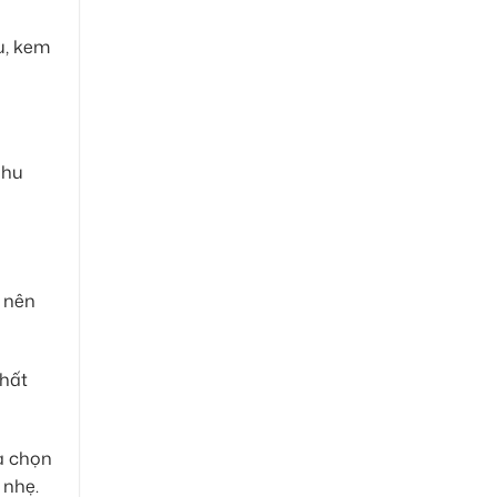
u, kem
nhu
 nên
thất
a chọn
 nhẹ.