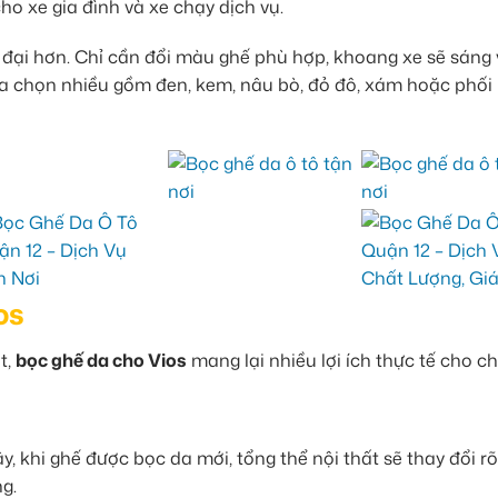
o xe gia đình và xe chạy dịch vụ.
n đại hơn. Chỉ cần đổi màu ghế phù hợp, khoang xe sẽ sáng
a chọn nhiều gồm đen, kem, nâu bò, đỏ đô, xám hoặc phối 
os
t,
bọc ghế da cho Vios
mang lại nhiều lợi ích thực tế cho ch
, khi ghế được bọc da mới, tổng thể nội thất sẽ thay đổi rõ 
g.