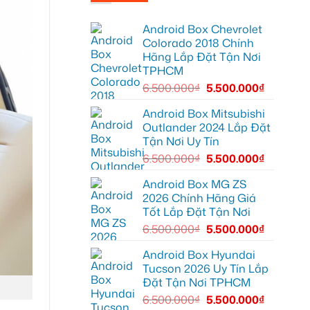
Anh
Hyundai
Tùng
Accent
lắp
tại
Android Box Chevrolet
HUD
Quận
cho
12
Colorado 2018 Chính
ô
để
Hãng Lắp Đặt Tận Nơi
tô
giải
Honda
trí
TPHCM
CRV
tiện
tại
lợi
6.500.000
₫
5.500.000
₫
Quận
hơn
12
để
Android Box Mitsubishi
hiển
Outlander 2024 Lắp Đặt
thị
thông
Tận Nơi Uy Tín
tin
rõ
6.500.000
₫
5.500.000
₫
ràng
hơn
Android Box MG ZS
2026 Chính Hãng Giá
Tốt Lắp Đặt Tận Nơi
6.500.000
₫
5.500.000
₫
Android Box Hyundai
Tucson 2026 Uy Tín Lắp
Đặt Tận Nơi TPHCM
6.500.000
₫
5.500.000
₫