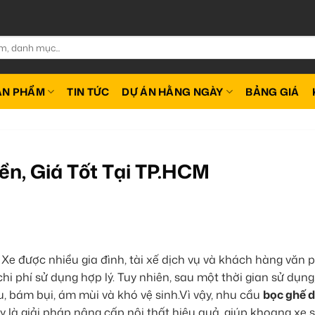
ẢN PHẨM
TIN TỨC
DỰ ÁN HẰNG NGÀY
BẢNG GIÁ
ền, Giá Tốt Tại TP.HCM
 Xe được nhiều gia đình, tài xế dịch vụ và khách hàng văn 
chi phí sử dụng hợp lý. Tuy nhiên, sau một thời gian sử dụng
, bám bụi, ám mùi và khó vệ sinh.Vì vậy, nhu cầu
bọc ghế 
là giải pháp nâng cấp nội thất hiệu quả, giúp khoang xe 