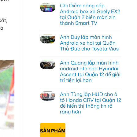
có
Chị Diễm nâng cấp
bình
luận
Android box xe Geely EX2
ở
tại Quận 2 biến màn zin
Chị
cắt,
Minh
thành Smart TV
lắp
cá
Android
Không
Box
có
Anh Duy lắp màn hình
Geely
bình
EX2
luận
Android xe hơi tại Quận
ở
Quận
Thủ Đức cho Toyota Vios
Chị
Bình
Diễm
Thạnh
Không
nâng
để
có
cấp
biến
Anh Quang lắp màn hình
bình
Android
màn
luận
android oto cho Hyundai
box
zin
ở
xe
thành
Accent tại Quận 12 để giải
Anh
Geely
thông
Duy
trí tiện lợi hơn
EX2
minh
lắp
tại
màn
Không
Quận
hình
có
2
Anh Tùng lắp HUD cho ô
Android
bình
biến
xe
luận
tô Honda CRV tại Quận 12
màn
ở
hơi
zin
để hiển thị thông tin rõ
Anh
tại
thành
Quang
Quận
ràng hơn
Smart
lắp
Thủ
TV
màn
Không
Đức
hình
có
cho
android
bình
Toyota
SẢN PHẨM
oto
luận
Vios
ở
cho