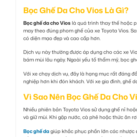
Bọc Ghế Da Cho Vios Là Gì?
Bọc ghế da cho Vios
là quá trình thay thế hoặc 
may theo đúng phom ghế của xe Toyota Vios. Sa
có diện mạo đẹp và cao cấp hơn.
Dịch vụ này thường được áp dụng cho các xe Vio
bám mùi lâu ngày. Ngoài yếu tố thẩm mỹ, bọc ghế
Với xe chạy dịch vụ, đây là hạng mục rất đáng đ
nghiệp hơn khi đón khách. Với xe gia đình, ghế d
Vì Sao Nên Bọc Ghế Da Cho V
Nhiều phiên bản Toyota Vios sử dụng ghế nỉ hoặc
và giữ mùi. Khi gặp nước, cà phê hoặc thức ăn rơ
Bọc ghế da
giúp khắc phục phần lớn các nhược đi