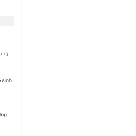
ụng.
 sinh.
ờng.