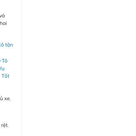
 và
hai
ủ xe.
rệt.