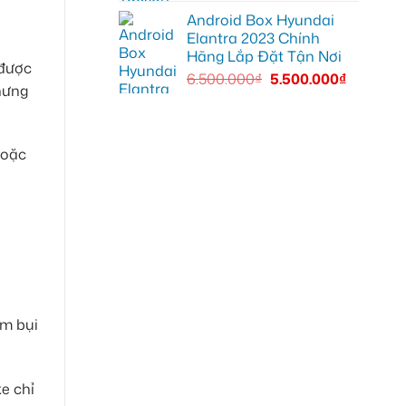
Android Box Hyundai
Elantra 2023 Chính
Hãng Lắp Đặt Tận Nơi
 được
6.500.000
₫
5.500.000
₫
hưng
hoặc
ám bụi
e chỉ