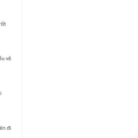
rất
ếu vệ
i
ên đi