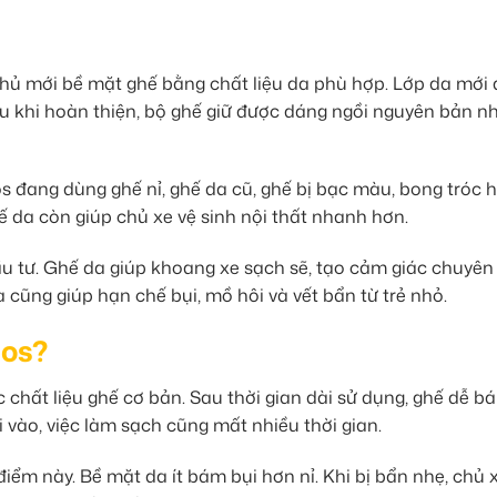
phủ mới bề mặt ghế bằng chất liệu da phù hợp. Lớp da mới
u khi hoàn thiện, bộ ghế giữ được dáng ngồi nguyên bản n
s đang dùng ghế nỉ, ghế da cũ, ghế bị bạc màu, bong tróc 
 da còn giúp chủ xe vệ sinh nội thất nhanh hơn.
ầu tư. Ghế da giúp khoang xe sạch sẽ, tạo cảm giác chuyên
a cũng giúp hạn chế bụi, mồ hôi và vết bẩn từ trẻ nhỏ.
ios?
 chất liệu ghế cơ bản. Sau thời gian dài sử dụng, ghế dễ b
i vào, việc làm sạch cũng mất nhiều thời gian.
ểm này. Bề mặt da ít bám bụi hơn nỉ. Khi bị bẩn nhẹ, chủ x