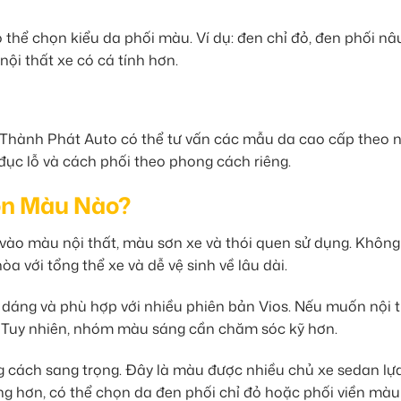
 thể chọn kiểu da phối màu. Ví dụ: đen chỉ đỏ, đen phối nâ
ội thất xe có cá tính hơn.
 Thành Phát Auto có thể tư vấn các mẫu da cao cấp theo 
đục lỗ và cách phối theo phong cách riêng.
ọn Màu Nào?
vào màu nội thất, màu sơn xe và thói quen sử dụng. Không
a với tổng thể xe và dễ vệ sinh về lâu dài.
 dáng và phù hợp với nhiều phiên bản Vios. Nếu muốn nội 
 Tuy nhiên, nhóm màu sáng cần chăm sóc kỹ hơn.
 cách sang trọng. Đây là màu được nhiều chủ xe sedan lự
rung hơn, có thể chọn da đen phối chỉ đỏ hoặc phối viền màu