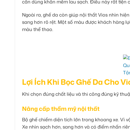
cần dùng khăn mềm lau sạch. Điều này rất tiện ch
Ngoài ra, ghế da còn giúp nội thất Vios nhìn hiệ
sang hơn rõ rệt. Một số màu được khách hàng lự
màu thể thao.
Lợi Ích Khi Bọc Ghế Da Cho Vi
Khi chọn đúng chất liệu và thi công đúng kỹ thuậ
Nâng cấp thẩm mỹ nội thất
Bộ ghế chiếm diện tích lớn trong khoang xe. Vì vậy
Xe nhìn sạch hơn, sang hơn và có điểm nhấn riên