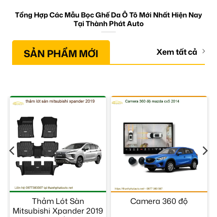
Tổng Hợp Các Mẫu Bọc Ghế Da Ô Tô Mới Nhất Hiện Nay
Tại Thành Phát Auto
SẢN PHẨM MỚI
Xem tất cả
–
Thảm Lót Sàn
Camera 360 độ
Mitsubishi Xpander 2019