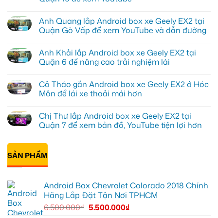
Không
có
Anh Quang lắp Android box xe Geely EX2 tại
bình
luận
Quận Gò Vấp để xem YouTube và dẫn đường
ở
Anh
Không
Kiên
có
Anh Khải lắp Android box xe Geely EX2 tại
lắp
bình
Android
luận
Quận 6 để nâng cao trải nghiệm lái
Box
ở
cho
Anh
Không
Geely
Quang
có
Cô Thảo gắn Android box xe Geely EX2 ở Hóc
EX2
lắp
bình
tại
Android
luận
Môn để lái xe thoải mái hơn
Quận
box
ở
10
xe
Anh
Không
để
Geely
Khải
có
Chị Thư lắp Android box xe Geely EX2 tại
xem
EX2
lắp
bình
Youtube
tại
Android
luận
Quận 7 để xem bản đồ, YouTube tiện lợi hơn
Quận
box
ở
Gò
xe
Cô
Không
Vấp
Geely
Thảo
có
để
EX2
gắn
bình
xem
tại
Android
SẢN PHẨM
luận
YouTube
Quận
box
ở
và
6
xe
Chị
dẫn
để
Geely
Thư
đường
nâng
EX2
lắp
Android Box Chevrolet Colorado 2018 Chính
cao
ở
Android
trải
Hóc
box
Hãng Lắp Đặt Tận Nơi TPHCM
nghiệm
Môn
xe
lái
để
Geely
6.500.000
₫
5.500.000
₫
lái
EX2
xe
tại