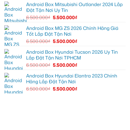
thoải
Quận
Android Box Mitsubishi Outlander 2024 Lắp
mái
7
Đặt Tận Nơi Uy Tín
hơn
để
xem
6.500.000
₫
5.500.000
₫
bản
đồ,
YouTube
Android Box MG ZS 2026 Chính Hãng Giá
tiện
Tốt Lắp Đặt Tận Nơi
lợi
hơn
6.500.000
₫
5.500.000
₫
Android Box Hyundai Tucson 2026 Uy Tín
Lắp Đặt Tận Nơi TPHCM
6.500.000
₫
5.500.000
₫
Android Box Hyundai Elantra 2023 Chính
Hãng Lắp Đặt Tận Nơi
6.500.000
₫
5.500.000
₫