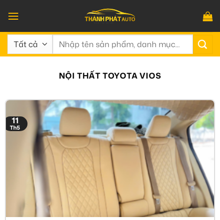
Bỏ
qua
nội
Tìm
dung
kiếm:
NỘI THẤT TOYOTA VIOS
11
Th5