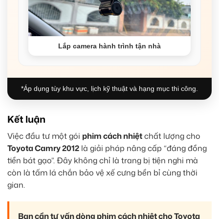
Lắp camera hành trình tận nhà
*Áp dụng tùy khu vực, lịch kỹ thuật và hạng mục thi công.
Kết luận
Việc đầu tư một gói
phim cách nhiệt
chất lượng cho
Toyota Camry 2012
là giải pháp nâng cấp “đáng đồng
tiền bát gạo”. Đây không chỉ là trang bị tiện nghi mà
còn là tấm lá chắn bảo vệ xế cưng bền bỉ cùng thời
gian.
Bạn cần tư vấn dòng phim cách nhiệt cho Toyota