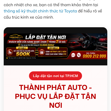
cách nhiệt cho xe, bạn có thể tham khảo thêm tại
thông số kỹ thuật chính thức từ Toyota
để hiểu rõ về
cấu trúc kính xe của mình.
Lắp đặt tận nơi tại TP.HCM
THÀNH PHÁT AUTO -
PHỤC VỤ LẮP ĐẶT TẬN
NƠI