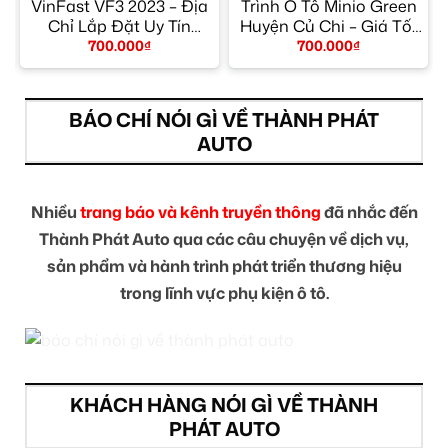
VinFast VF3 2023 – Địa
Trình Ô Tô Minio Green
Chỉ Lắp Đặt Uy Tín
Huyện Củ Chi – Giá Tốt
TPHCM
TPHCM
700.000
₫
700.000
₫
BÁO CHÍ NÓI GÌ VỀ THÀNH PHÁT
AUTO
Nhiều
trang báo và kênh truyền thông
đã nhắc đến
Thành Phát Auto qua các câu chuyện về dịch vụ,
sản phẩm và hành trình phát triển thương hiệu
trong lĩnh vực phụ kiện ô tô.
KHÁCH HÀNG NÓI GÌ VỀ THÀNH
PHÁT AUTO