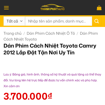
Bỏ
qua
nội
Tìm
dung
kiếm:
Trang chủ
/
Dán Phim Cách Nhiệt Ô Tô
/
Dán Phim
Cách Nhiệt Toyota
Dán Phim Cách Nhiệt Toyota Camry
2012 Lắp Đặt Tận Nơi Uy Tín
Lưu ý: Bảng giá, hình ảnh, thông số kỹ thuật và quà tặng có thể thay
đổi. Vui lòng liên hệ trực tiếp để được tư vấn chính xác và phù hợp.
Xin cảm ơn
3.700.000
₫