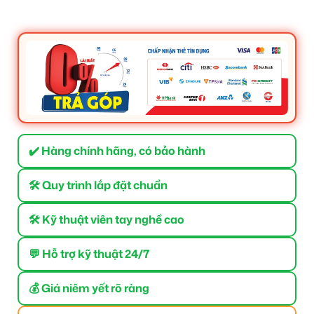
✔️ Hàng chính hãng, có bảo hành
🛠 Quy trình lắp đặt chuẩn
🛠 Kỹ thuật viên tay nghề cao
💬 Hỗ trợ kỹ thuật 24/7
💰 Giá niêm yết rõ ràng