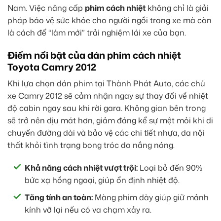
Nam. Việc nâng cấp
phim cách nhiệt
không chỉ là giải
pháp bảo vệ sức khỏe cho người ngồi trong xe mà còn
là cách để “làm mới” trải nghiệm lái xe của bạn.
Điểm nổi bật của dán phim cách nhiệt
Toyota Camry 2012
Khi lựa chọn dán phim tại Thành Phát Auto, các chủ
xe Camry 2012 sẽ cảm nhận ngay sự thay đổi về nhiệt
độ cabin ngay sau khi rời gara. Không gian bên trong
sẽ trở nên dịu mát hơn, giảm đáng kể sự mệt mỏi khi di
chuyển đường dài và bảo vệ các chi tiết nhựa, da nội
thất khỏi tình trạng bong tróc do nắng nóng.
Khả năng cách nhiệt vượt trội:
Loại bỏ đến 90%
bức xạ hồng ngoại, giúp ổn định nhiệt độ.
Tăng tính an toàn:
Màng phim dày giúp giữ mảnh
kính vỡ lại nếu có va chạm xảy ra.