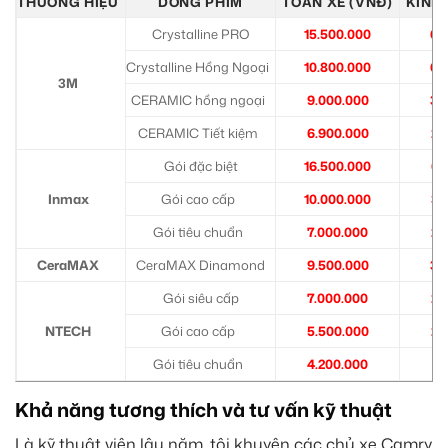
THƯƠNG HIỆU
DÒNG PHIM
TOÀN XE (VNĐ)
KÍNH 
Crystalline PRO
15.500.000
6.
Crystalline Hồng Ngoại
10.800.000
6.
3M
CERAMIC hồng ngoại
9.000.000
3.
CERAMIC Tiết kiệm
6.900.000
2.
Gói đặc biệt
16.500.000
6.
Inmax
Gói cao cấp
10.000.000
3.
Gói tiêu chuẩn
7.000.000
2.
CeraMAX
CeraMAX Dinamond
9.500.000
3.
Gói siêu cấp
7.000.000
2.
NTECH
Gói cao cấp
5.500.000
2.
Gói tiêu chuẩn
4.200.000
1.
Khả năng tương thích và tư vấn kỹ thuật
Là kỹ thuật viên lâu năm, tôi khuyên các chủ xe Camry