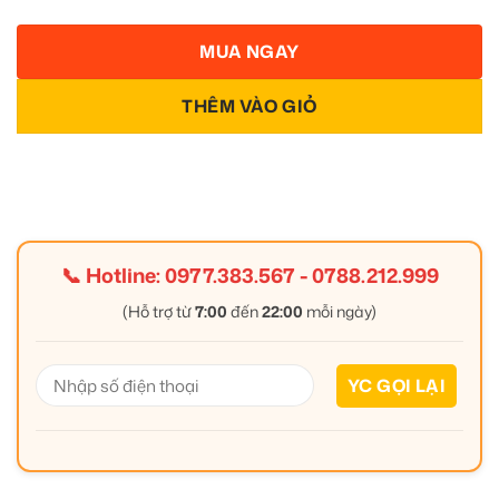
MUA NGAY
THÊM VÀO GIỎ
📞 Hotline:
0977.383.567
-
0788.212.999
(Hỗ trợ từ
7:00
đến
22:00
mỗi ngày)