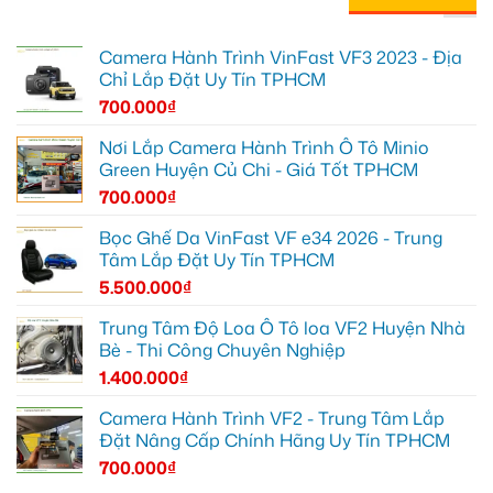
Camera Hành Trình VinFast VF3 2023 - Địa
Chỉ Lắp Đặt Uy Tín TPHCM
700.000
₫
Nơi Lắp Camera Hành Trình Ô Tô Minio
Green Huyện Củ Chi - Giá Tốt TPHCM
700.000
₫
Bọc Ghế Da VinFast VF e34 2026 - Trung
Tâm Lắp Đặt Uy Tín TPHCM
5.500.000
₫
Trung Tâm Độ Loa Ô Tô loa VF2 Huyện Nhà
Bè - Thi Công Chuyên Nghiệp
1.400.000
₫
Camera Hành Trình VF2 - Trung Tâm Lắp
Đặt Nâng Cấp Chính Hãng Uy Tín TPHCM
700.000
₫