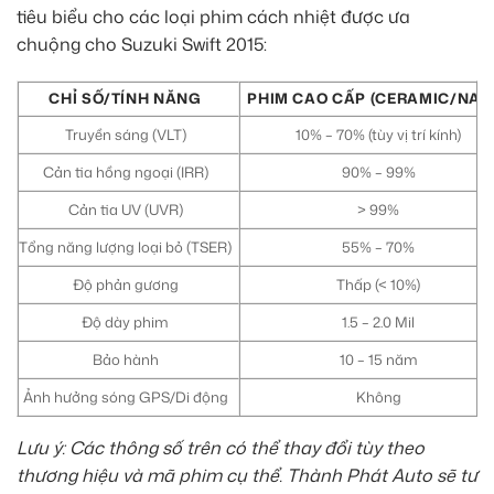
tiêu biểu cho các loại phim cách nhiệt được ưa
chuộng cho Suzuki Swift 2015:
CHỈ SỐ/TÍNH NĂNG
PHIM CAO CẤP (CERAMIC/NAN
Truyền sáng (VLT)
10% – 70% (tùy vị trí kính)
Cản tia hồng ngoại (IRR)
90% – 99%
Cản tia UV (UVR)
> 99%
Tổng năng lượng loại bỏ (TSER)
55% – 70%
Độ phản gương
Thấp (< 10%)
Độ dày phim
1.5 – 2.0 Mil
Bảo hành
10 – 15 năm
Ảnh hưởng sóng GPS/Di động
Không
Lưu ý: Các thông số trên có thể thay đổi tùy theo
thương hiệu và mã phim cụ thể. Thành Phát Auto sẽ tư