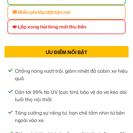
🚚 Miễn phí lắp đặt tận nơi
❤️ Lắp xong hài lòng mới thu tiền
ƯU ĐIỂM NỔI BẬT
Chống nóng vượt trội, giảm nhiệt độ cabin xe hiệu
quả.
Cản tới 99% tia UV (cực tím), bảo vệ da và kéo dài
tuổi thọ nội thất.
Tăng cường sự riêng tư, hạn chế tầm nhìn từ bên
ngoài vào xe.