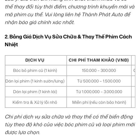
thể thay đổi tùy thời điểm, chương trình khuyến mãi và
mã phim cụ thể. Vui lòng liên hệ Thành Phát Auto để
nhận báo giá chính xác nhất.
2. Bảng Giá Dịch Vụ Sửa Chữa & Thay Thế Phim Cách
Nhiệt
DỊCH VỤ
CHI PHÍ THAM KHẢO (VNĐ)
Bóc bỏ phim cũ (1 kính)
150.000 – 300.000
Chi
Dán lại phim (1 kính sườn/lưng)
Từ 500.000 – 1.500.000
Dán lại phim (1 kính lái)
Từ 1.000.000 – 3.000.000
Kiểm tra & Xử lý lỗi nhỏ
Miễn phí (nếu còn bảo hành)
X
Chi phí dịch vụ sửa chữa và thay thế có thể biến động
tùy theo độ khó của việc bóc phim cũ và loại phim mới
được lựa chọn.