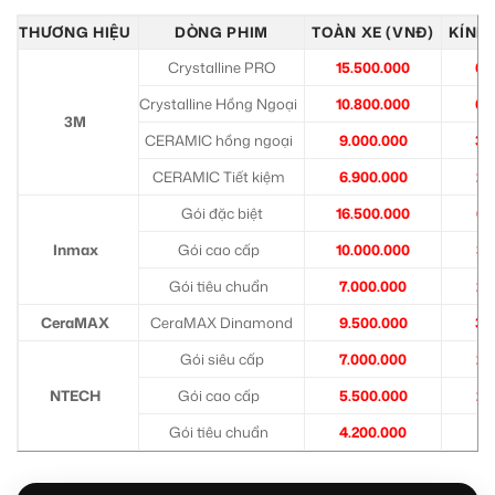
THƯƠNG HIỆU
DÒNG PHIM
TOÀN XE (VNĐ)
KÍNH 
Crystalline PRO
15.500.000
6.
Crystalline Hồng Ngoại
10.800.000
6.
3M
CERAMIC hồng ngoại
9.000.000
3.
CERAMIC Tiết kiệm
6.900.000
2.
Gói đặc biệt
16.500.000
6.
Inmax
Gói cao cấp
10.000.000
3.
Gói tiêu chuẩn
7.000.000
2.
CeraMAX
CeraMAX Dinamond
9.500.000
3.
Gói siêu cấp
7.000.000
2.
NTECH
Gói cao cấp
5.500.000
2.
Gói tiêu chuẩn
4.200.000
1.