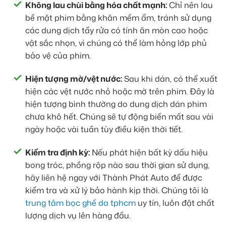
Không lau chùi bằng hóa chất mạnh:
Chỉ nên lau
bề mặt phim bằng khăn mềm ẩm, tránh sử dụng
các dung dịch tẩy rửa có tính ăn mòn cao hoặc
vật sắc nhọn, vì chúng có thể làm hỏng lớp phủ
bảo vệ của phim.
Hiện tượng mờ/vệt nước:
Sau khi dán, có thể xuất
hiện các vệt nước nhỏ hoặc mờ trên phim. Đây là
hiện tượng bình thường do dung dịch dán phim
chưa khô hết. Chúng sẽ tự động biến mất sau vài
ngày hoặc vài tuần tùy điều kiện thời tiết.
Kiểm tra định kỳ:
Nếu phát hiện bất kỳ dấu hiệu
bong tróc, phồng rộp nào sau thời gian sử dụng,
hãy liên hệ ngay với Thành Phát Auto để được
kiểm tra và xử lý bảo hành kịp thời. Chúng tôi là
trung tâm bọc ghế da tphcm
uy tín, luôn đặt chất
lượng dịch vụ lên hàng đầu.