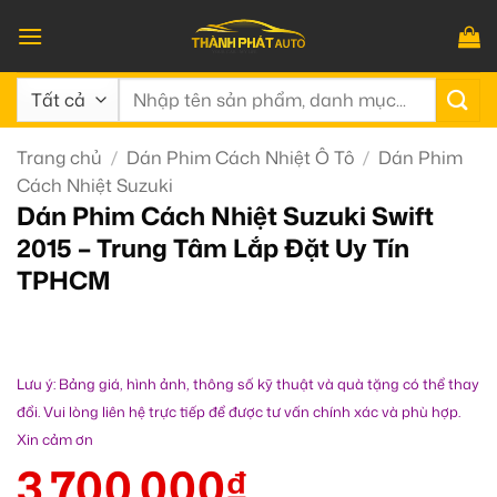
Bỏ
qua
nội
Tìm
dung
kiếm:
Trang chủ
/
Dán Phim Cách Nhiệt Ô Tô
/
Dán Phim
Cách Nhiệt Suzuki
Dán Phim Cách Nhiệt Suzuki Swift
2015 – Trung Tâm Lắp Đặt Uy Tín
TPHCM
Lưu ý: Bảng giá, hình ảnh, thông số kỹ thuật và quà tặng có thể thay
đổi. Vui lòng liên hệ trực tiếp để được tư vấn chính xác và phù hợp.
Xin cảm ơn
3.700.000
₫