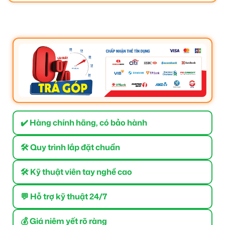
✔️ Hàng chính hãng, có bảo hành
🛠 Quy trình lắp đặt chuẩn
🛠 Kỹ thuật viên tay nghề cao
💬 Hỗ trợ kỹ thuật 24/7
💰 Giá niêm yết rõ ràng