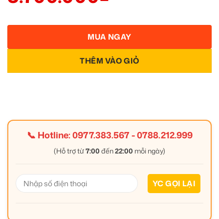
MUA NGAY
THÊM VÀO GIỎ
📞 Hotline:
0977.383.567
-
0788.212.999
(Hỗ trợ từ
7:00
đến
22:00
mỗi ngày)