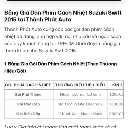
Bảng Giá Dán Phim Cách Nhiệt Suzuki Swift
2015 tại Thành Phát Auto
Thành Phát Auto cung cấp các gói dán phim cách
nhiệt đa dạng, phù hợp với mọi nhu cầu và ngân sách
của quý khách hàng tại TPHCM. Dưới đây là bảng giá
tham khảo cho Suzuki Swift 2015:
1. Bảng Giá Gói Dán Phim Cách Nhiệt (Theo Thương
Hiệu/Gói)
GÓI PHIM CÁCH NHIỆT
THƯƠNG HIỆU TIÊU BIỂU
KÍNH LÁ
Gói Phổ Thông
Ntech, LLumar (cơ bản)
1.000.000 
Gói Cao Cấp
3M, Cool N Lite, Ceramax
1.800.000 
Gói Siêu Cấp
V-Kool, Xpel, Huper Optik
2.800.000 
Lưu ý: Giá trên chỉ mang tính chất tham khảo và có