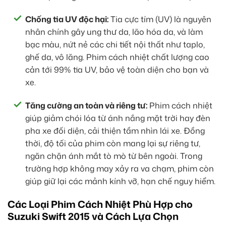
Chống tia UV độc hại:
Tia cực tím (UV) là nguyên
nhân chính gây ung thư da, lão hóa da, và làm
bạc màu, nứt nẻ các chi tiết nội thất như taplo,
ghế da, vô lăng. Phim cách nhiệt chất lượng cao
cản tới 99% tia UV, bảo vệ toàn diện cho bạn và
xe.
Tăng cường an toàn và riêng tư:
Phim cách nhiệt
giúp giảm chói lóa từ ánh nắng mặt trời hay đèn
pha xe đối diện, cải thiện tầm nhìn lái xe. Đồng
thời, độ tối của phim còn mang lại sự riêng tư,
ngăn chặn ánh mắt tò mò từ bên ngoài. Trong
trường hợp không may xảy ra va chạm, phim còn
giúp giữ lại các mảnh kính vỡ, hạn chế nguy hiểm.
Các Loại Phim Cách Nhiệt Phù Hợp cho
Suzuki Swift 2015 và Cách Lựa Chọn