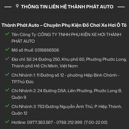
THÔNG TIN LIÊN HỆ THÀNH PHÁT AUTO
Thành Phát Auto – Chuyên Phụ Kiện Đồ Chơi Xe Hơi Ô Tô
Tên Công Ty: CÔNG TY TNHH PHỤ KIỆN XE HƠI THÀNH
PHÁT AUTO
Mã số thuế: 0318866506
Địa chỉ: Số 24 Đường 250, Khu phố 60, Phường Phước Long,
Thành phố Hồ Chí Minh, Việt Nam
Chi Nhánh 1:
11 Đường số 12 - phường Hiệp Bình Chánh -
TP.Thủ Đức
Chi Nhánh 2:
24 Đường D5A, Liên Phường, Phước Long B,
Quận 9
Chi Nhánh 3:
753 Đường Nguyễn Ảnh Thủ, P. Hiệp Thành,
Quận 12
Hotline:
0977.383.567
-
0788.212.999
(7:00-22:00)