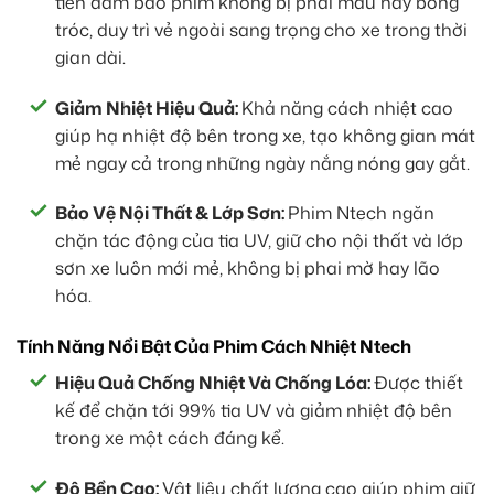
tiến đảm bảo phim không bị phai màu hay bong
tróc, duy trì vẻ ngoài sang trọng cho xe trong thời
gian dài.
Giảm Nhiệt Hiệu Quả:
Khả năng cách nhiệt cao
giúp hạ nhiệt độ bên trong xe, tạo không gian mát
mẻ ngay cả trong những ngày nắng nóng gay gắt.
Bảo Vệ Nội Thất & Lớp Sơn:
Phim Ntech ngăn
chặn tác động của tia UV, giữ cho nội thất và lớp
sơn xe luôn mới mẻ, không bị phai mờ hay lão
hóa.
Tính Năng Nổi Bật Của Phim Cách Nhiệt Ntech
Hiệu Quả Chống Nhiệt Và Chống Lóa:
Được thiết
kế để chặn tới 99% tia UV và giảm nhiệt độ bên
trong xe một cách đáng kể.
Độ Bền Cao:
Vật liệu chất lượng cao giúp phim giữ