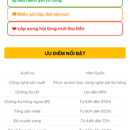
🚚 Miễn phí lắp đặt tận nơi
❤️ Lắp xong hài lòng mới thu tiền
ƯU ĐIỂM NỔI BẬT
Xuất xứ
Hàn Quốc
Công nghệ sản xuất
Phún xạ kim loại, công nghệ cắt tia hồng n
Chống tia UV
Lên đến 99%
Chống tia hồng ngoại (IR)
Từ 63% đến 97.5%
Tổng cản nhiệt
Từ 60% đến 87.2%
Độ truyền sáng
Từ 4.4% đến 72%