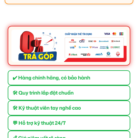
✔️ Hàng chính hãng, có bảo hành
🛠 Quy trình lắp đặt chuẩn
🛠 Kỹ thuật viên tay nghề cao
💬 Hỗ trợ kỹ thuật 24/7
💰 Giá niêm yết rõ ràng