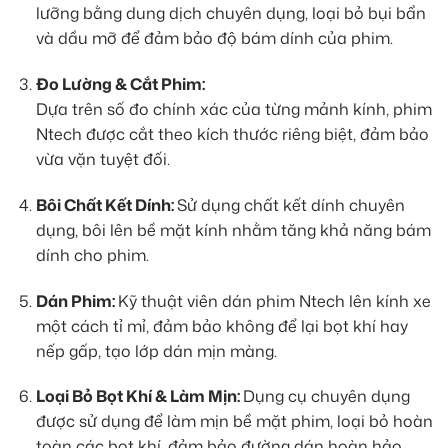
lưỡng bằng dung dịch chuyên dụng, loại bỏ bụi bẩn
và dầu mỡ để đảm bảo độ bám dính của phim.
Đo Lường & Cắt Phim:
Dựa trên số đo chính xác của từng mảnh kính, phim
Ntech được cắt theo kích thước riêng biệt, đảm bảo
vừa vặn tuyệt đối.
Bôi Chất Kết Dính:
Sử dụng chất kết dính chuyên
dụng, bôi lên bề mặt kính nhằm tăng khả năng bám
dính cho phim.
Dán Phim:
Kỹ thuật viên dán phim Ntech lên kính xe
một cách tỉ mỉ, đảm bảo không để lại bọt khí hay
nếp gấp, tạo lớp dán mịn màng.
Loại Bỏ Bọt Khí & Làm Mịn:
Dụng cụ chuyên dụng
được sử dụng để làm mịn bề mặt phim, loại bỏ hoàn
toàn các bọt khí, đảm bảo đường dán hoàn hảo.