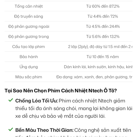
Tổng cản nhiệt
Từ 60% đến 87.2%
Độ truyền sáng
Từ 4.4% đến 72%
Độ phản gương ngoài
Từ 4.5% đến 24.4%
Độ phản gương trong
Từ 5.6% đến 13.2%
Cấu tạo lớp phim
2 lớp (2ply), độ dày từ 1.5 mil đến 2 mi
Bảo hành
Từ 10 đến 15 năm
Ứng dụng
Dán kính lái, kính sườn, kính hậu, kính 
Màu sắc phim
Đa dạng: xám, xanh, đen, phản gương, tro
Tại Sao Nên Chọn Phim Cách Nhiệt Ntech Ô Tô?
Chống Lóa Tối Ưu:
Phim cách nhiệt Ntech giảm
thiểu tối đa ánh sáng chói, mang lại không gian lái
xe dễ chịu và bảo vệ mắt của người lái.
Bền Màu Theo Thời Gian:
Công nghệ sản xuất tiên