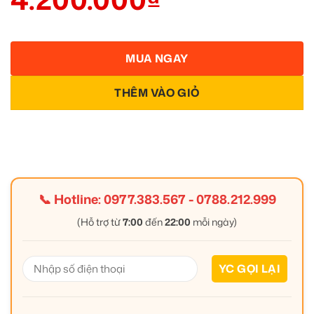
MUA NGAY
THÊM VÀO GIỎ
📞 Hotline:
0977.383.567
-
0788.212.999
(Hỗ trợ từ
7:00
đến
22:00
mỗi ngày)