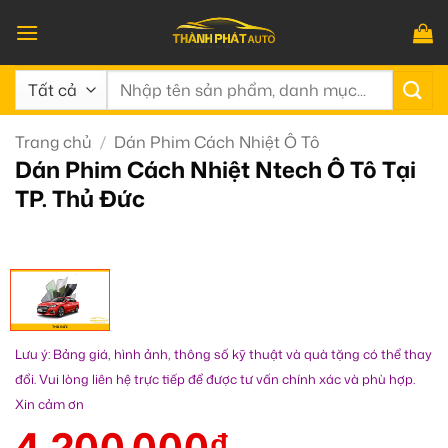
Bỏ
qua
nội
Tìm
dung
kiếm:
Trang chủ
/
Dán Phim Cách Nhiệt Ô Tô
Dán Phim Cách Nhiệt Ntech Ô Tô Tại
TP. Thủ Đức
Lưu ý: Bảng giá, hình ảnh, thông số kỹ thuật và quà tặng có thể thay
đổi. Vui lòng liên hệ trực tiếp để được tư vấn chính xác và phù hợp.
Xin cảm ơn
4.200.000
₫