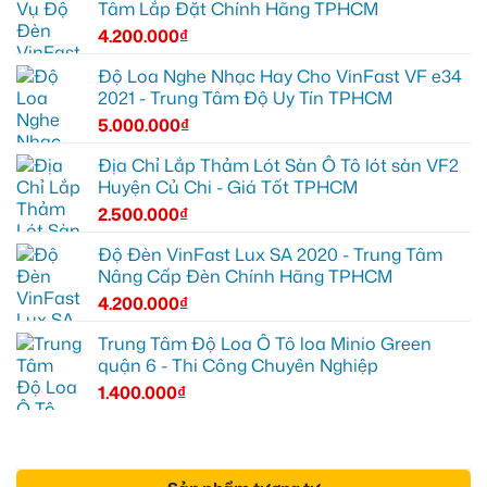
Tâm Lắp Đặt Chính Hãng TPHCM
4.200.000
₫
Độ Loa Nghe Nhạc Hay Cho VinFast VF e34
2021 - Trung Tâm Độ Uy Tín TPHCM
5.000.000
₫
Địa Chỉ Lắp Thảm Lót Sàn Ô Tô lót sàn VF2
Huyện Củ Chi - Giá Tốt TPHCM
2.500.000
₫
Độ Đèn VinFast Lux SA 2020 - Trung Tâm
Nâng Cấp Đèn Chính Hãng TPHCM
4.200.000
₫
Trung Tâm Độ Loa Ô Tô loa Minio Green
quận 6 - Thi Công Chuyên Nghiệp
1.400.000
₫