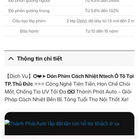
Độ phản gương ngoài
Từ 4.5% đến 24.4%
Độ phản gương trong
Từ 5.6% đến 13.2%
Cấu tạo lớp phim
2 lớp (2ply), độ dày từ 1.5 mil đến 2 mil
Bảo hành
Từ 10 đến 15 năm
Thông tin chi tiết
【Dịch Vụ】❎❤️➤
Dán Phim Cách Nhiệt Ntech Ô Tô Tại
TP. Thủ Đức
⭐⭐⭐ Công Nghệ Tiên Tiến, Hạn Chế Chói
Mắt, Chống Tia UV Tối Đa ❎❎ Thành Phát Auto – Giải
Pháp Cách Nhiệt Bền Bỉ, Tăng Tuổi Thọ Nội Thất Xe!