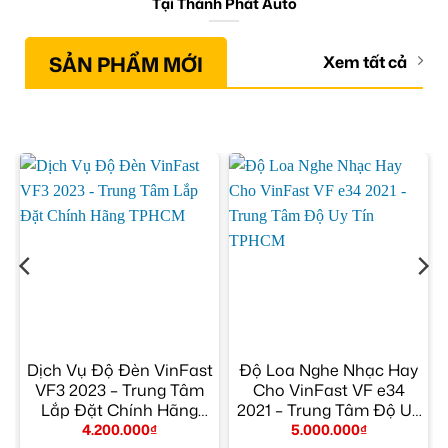
Tại Thành Phát Auto
SẢN PHẨM MỚI
Xem tất cả
ô
Dịch Vụ Độ Đèn VinFast
Độ Loa Nghe Nhạc Hay
VF3 2023 – Trung Tâm
Cho VinFast VF e34
Lắp Đặt Chính Hãng
2021 – Trung Tâm Độ Uy
TPHCM
Tín TPHCM
4.200.000
₫
5.000.000
₫