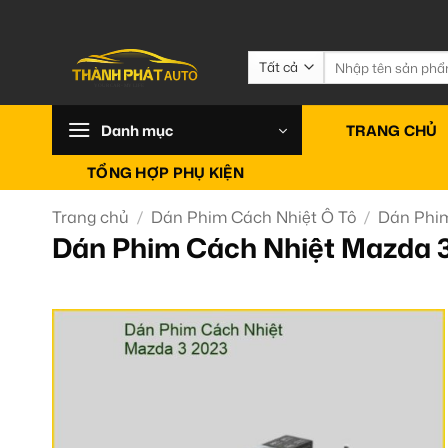
Bỏ
qua
nội
Tìm
kiếm:
dung
Danh mục
TRANG CHỦ
TỔNG HỢP PHỤ KIỆN
Trang chủ
/
Dán Phim Cách Nhiệt Ô Tô
/
Dán Phi
Dán Phim Cách Nhiệt Mazda 3