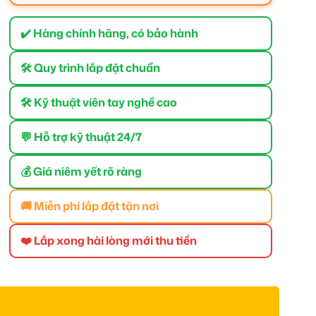
✔️ Hàng chính hãng, có bảo hành
🛠 Quy trình lắp đặt chuẩn
🛠 Kỹ thuật viên tay nghề cao
💬 Hỗ trợ kỹ thuật 24/7
💰 Giá niêm yết rõ ràng
🚚 Miễn phí lắp đặt tận nơi
❤️ Lắp xong hài lòng mới thu tiền