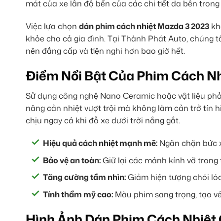
mát của xe lẫn độ bền của các chi tiết da bên tron
Việc lựa chọn
dán phim cách nhiệt Mazda 3 2023
khô
khỏe cho cả gia đình. Tại Thành Phát Auto, chúng tô
nên đẳng cấp và tiện nghi hơn bao giờ hết.
Điểm Nổi Bật Của Phim Cách N
Sử dụng công nghệ Nano Ceramic hoặc vật liệu phả
năng cản nhiệt vượt trội mà không làm cản trở tín
chịu ngay cả khi đỗ xe dưới trời nắng gắt.
Hiệu quả cách nhiệt mạnh mẽ:
Ngăn chặn bức xạ
Bảo vệ an toàn:
Giữ lại các mảnh kính vỡ trong
Tăng cường tầm nhìn:
Giảm hiện tượng chói lóa
Tính thẩm mỹ cao:
Màu phim sang trọng, tạo vẻ
Hình Ảnh Dán Phim Cách Nhiệt 