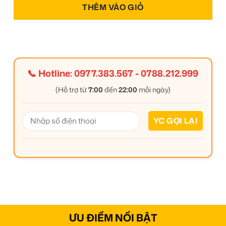
THÊM VÀO GIỎ
📞 Hotline:
0977.383.567
-
0788.212.999
(Hỗ trợ từ
7:00
đến
22:00
mỗi ngày)
ƯU ĐIỂM NỔI BẬT