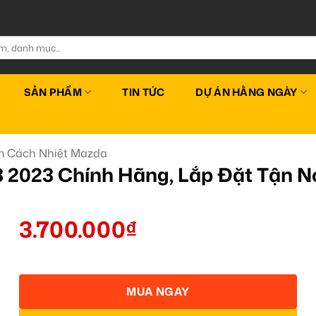
SẢN PHẨM
TIN TỨC
DỰ ÁN HẰNG NGÀY
m Cách Nhiệt Mazda
 2023 Chính Hãng, Lắp Đặt Tận N
3.700.000
₫
MUA NGAY