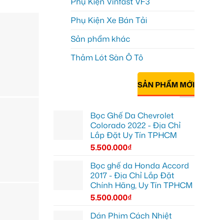
Phụ Kiện Vinfast VF3
Phụ Kiện Xe Bán Tải
Sản phẩm khác
Thảm Lót Sàn Ô Tô
SẢN PHẨM MỚI
Bọc Ghế Da Chevrolet
Colorado 2022 - Địa Chỉ
Lắp Đặt Uy Tín TPHCM
5.500.000
₫
Bọc ghế da Honda Accord
2017 - Địa Chỉ Lắp Đặt
Chính Hãng, Uy Tín TPHCM
5.500.000
₫
Dán Phim Cách Nhiệt