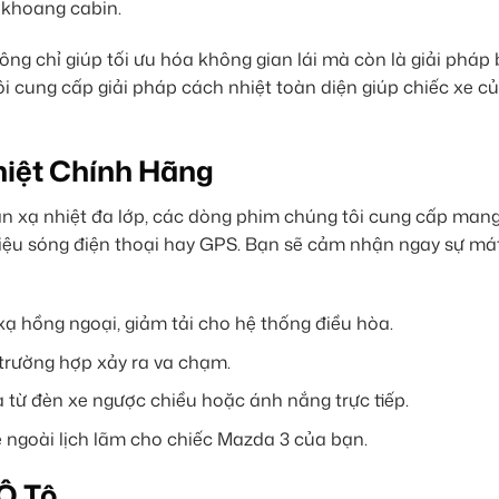
g khoang cabin.
ng chỉ giúp tối ưu hóa không gian lái mà còn là giải pháp
i cung cấp giải pháp cách nhiệt toàn diện giúp chiếc xe c
hiệt Chính Hãng
n xạ nhiệt đa lớp, các dòng phim chúng tôi cung cấp man
 hiệu sóng điện thoại hay GPS. Bạn sẽ cảm nhận ngay sự má
 hồng ngoại, giảm tải cho hệ thống điều hòa.
 trường hợp xảy ra va chạm.
 từ đèn xe ngược chiều hoặc ánh nắng trực tiếp.
 ngoài lịch lãm cho chiếc Mazda 3 của bạn.
Ô Tô