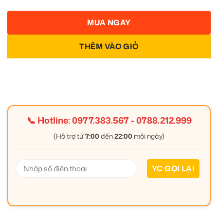
MUA NGAY
THÊM VÀO GIỎ
📞 Hotline:
0977.383.567
-
0788.212.999
(Hỗ trợ từ
7:00
đến
22:00
mỗi ngày)