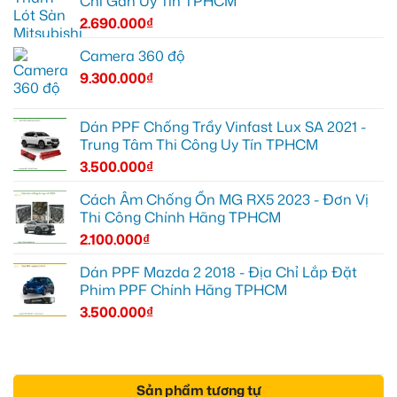
Chỉ Gắn Uy Tín TPHCM
2.690.000
₫
Camera 360 độ
9.300.000
₫
Dán PPF Chống Trầy Vinfast Lux SA 2021 -
Trung Tâm Thi Công Uy Tín TPHCM
3.500.000
₫
Cách Âm Chống Ồn MG RX5 2023 - Đơn Vị
Thi Công Chính Hãng TPHCM
2.100.000
₫
Dán PPF Mazda 2 2018 - Địa Chỉ Lắp Đặt
Phim PPF Chính Hãng TPHCM
3.500.000
₫
Sản phẩm tương tự