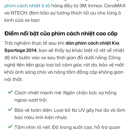
phim cách nhiệt ô tô
hàng đầu từ 3M, Inmax, CeraMAX
và NTECH, đảm bảo sự tương thích tối ưu cho từng ô
kính của xe bạn.
Điểm nổi bật của phim cách nhiệt cao cấp
Trải nghiệm thực tế sau khi
dán phim cách nhiệt Kia
Sportage 2014
, bạn sẽ thấy sự khác biệt rõ rệt về nhiệt
độ khi bước vào xe sau thời gian đỗ dưới nắng. Công
nghệ tiên tiến giúp loại bỏ cảm giác rát da, bảo vệ mắt
khỏi ánh sáng chói và nâng tầm đẳng cấp không gian
nội thất.
Cách nhiệt mạnh mẽ: Ngăn chặn bức xạ hồng
ngoại vượt trội.
Bảo vệ toàn diện: Loại bỏ tia UV gây hại da và làm
bạc màu linh kiện nhựa.
Tầm nhìn rõ nét: Độ trong suốt cao, hỗ trợ quan