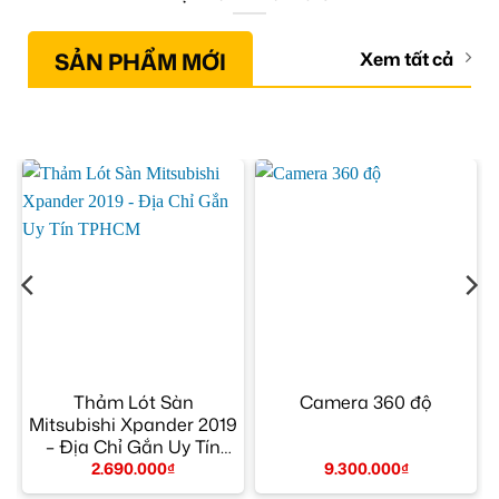
SẢN PHẨM MỚI
Xem tất cả
–
Thảm Lót Sàn
Camera 360 độ
Mitsubishi Xpander 2019
– Địa Chỉ Gắn Uy Tín
TPHCM
2.690.000
₫
9.300.000
₫