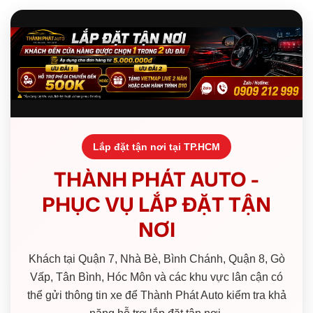
Lắp đặt tận nơi tại TP.HCM
THÀNH PHÁT AUTO -
PHỤC VỤ LẮP ĐẶT TẬN
NƠI
Khách tại Quận 7, Nhà Bè, Bình Chánh, Quận 8, Gò
Vấp, Tân Bình, Hóc Môn và các khu vực lân cận có
thể gửi thông tin xe để Thành Phát Auto kiểm tra khả