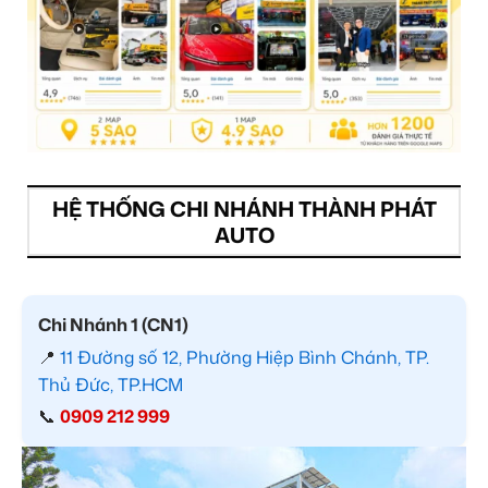
HỆ THỐNG CHI NHÁNH THÀNH PHÁT
AUTO
Chi Nhánh 1 (CN1)
📍
11 Đường số 12, Phường Hiệp Bình Chánh, TP.
Thủ Đức, TP.HCM
📞
0909 212 999