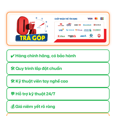
✔️ Hàng chính hãng, có bảo hành
🛠 Quy trình lắp đặt chuẩn
🛠 Kỹ thuật viên tay nghề cao
💬 Hỗ trợ kỹ thuật 24/7
💰 Giá niêm yết rõ ràng