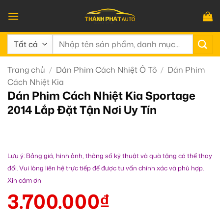
Bỏ
qua
nội
Tìm
dung
kiếm:
Trang chủ
/
Dán Phim Cách Nhiệt Ô Tô
/
Dán Phim
Cách Nhiệt Kia
Dán Phim Cách Nhiệt Kia Sportage
2014 Lắp Đặt Tận Nơi Uy Tín
Lưu ý: Bảng giá, hình ảnh, thông số kỹ thuật và quà tặng có thể thay
đổi. Vui lòng liên hệ trực tiếp để được tư vấn chính xác và phù hợp.
Xin cảm ơn
3.700.000
₫