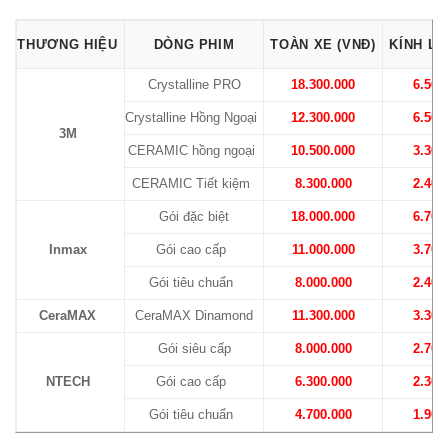
THƯƠNG HIỆU
DÒNG PHIM
TOÀN XE (VNĐ)
KÍNH LÁ
Crystalline PRO
18.300.000
6.500
Crystalline Hồng Ngoại
12.300.000
6.500
3M
CERAMIC hồng ngoại
10.500.000
3.300
CERAMIC Tiết kiệm
8.300.000
2.400
Gói đặc biệt
18.000.000
6.700
Inmax
Gói cao cấp
11.000.000
3.700
Gói tiêu chuẩn
8.000.000
2.400
CeraMAX
CeraMAX Dinamond
11.300.000
3.300
Gói siêu cấp
8.000.000
2.700
NTECH
Gói cao cấp
6.300.000
2.300
Gói tiêu chuẩn
4.700.000
1.900