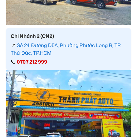
Chi Nhánh 2 (CN2)
📍
Số 24 Đường D5A, Phường Phước Long B, TP.
Thủ Đức, TP.HCM
📞
0707 212 999