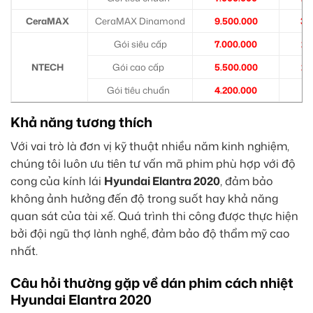
CeraMAX
CeraMAX Dinamond
9.500.000
3.
Gói siêu cấp
7.000.000
2.
NTECH
Gói cao cấp
5.500.000
2.
Gói tiêu chuẩn
4.200.000
1.
Khả năng tương thích
Với vai trò là đơn vị kỹ thuật nhiều năm kinh nghiệm,
chúng tôi luôn ưu tiên tư vấn mã phim phù hợp với độ
cong của kính lái
Hyundai Elantra 2020
, đảm bảo
không ảnh hưởng đến độ trong suốt hay khả năng
quan sát của tài xế. Quá trình thi công được thực hiện
bởi đội ngũ thợ lành nghề, đảm bảo độ thẩm mỹ cao
nhất.
Câu hỏi thường gặp về dán phim cách nhiệt
Hyundai Elantra 2020