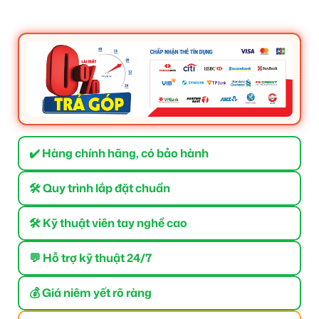
✔️ Hàng chính hãng, có bảo hành
🛠 Quy trình lắp đặt chuẩn
🛠 Kỹ thuật viên tay nghề cao
💬 Hỗ trợ kỹ thuật 24/7
💰 Giá niêm yết rõ ràng