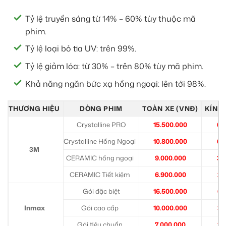
Tỷ lệ truyền sáng từ 14% – 60% tùy thuộc mã
phim.
Tỷ lệ loại bỏ tia UV: trên 99%.
Tỷ lệ giảm lóa: từ 30% – trên 80% tùy mã phim.
Khả năng ngăn bức xạ hồng ngoại: lên tới 98%.
THƯƠNG HIỆU
DÒNG PHIM
TOÀN XE (VNĐ)
KÍNH 
Crystalline PRO
15.500.000
6.
Crystalline Hồng Ngoại
10.800.000
6.
3M
CERAMIC hồng ngoại
9.000.000
3.
CERAMIC Tiết kiệm
6.900.000
2.
Gói đặc biệt
16.500.000
6.
Inmax
Gói cao cấp
10.000.000
3.
Gói tiêu chuẩn
7.000.000
2.