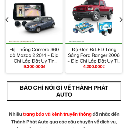
Hệ Thống Camera 360
Độ Đèn Bi LED Tăng
ỉ
độ Mazda 2 2014 – Địa
Sáng Ford Ranger 2006
Chỉ Lắp Đặt Uy Tín
– Địa Chỉ Lắp Đặt Uy Tín
TPHCM
TPHCM
9.300.000
₫
4.200.000
₫
BÁO CHÍ NÓI GÌ VỀ THÀNH PHÁT
AUTO
Nhiều
trang báo và kênh truyền thông
đã nhắc đến
Thành Phát Auto qua các câu chuyện về dịch vụ,