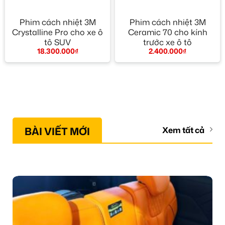
Phim cách nhiệt 3M
Phim cách nhiệt 3M
Crystalline Pro cho xe ô
Ceramic 70 cho kính
tô SUV
trước xe ô tô
18.300.000
₫
2.400.000
₫
BÀI VIẾT MỚI
Xem tất cả