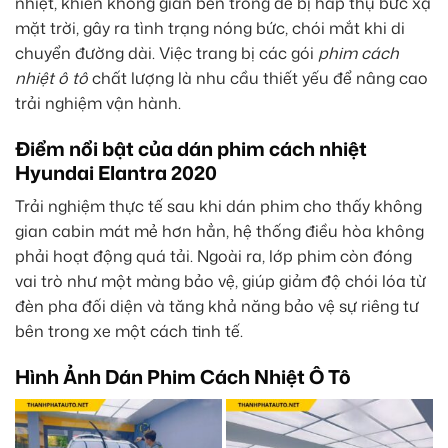
nhiệt, khiến không gian bên trong dễ bị hấp thụ bức xạ
mặt trời, gây ra tình trạng nóng bức, chói mắt khi di
chuyển đường dài. Việc trang bị các gói
phim cách
nhiệt ô tô
chất lượng là nhu cầu thiết yếu để nâng cao
trải nghiệm vận hành.
Điểm nổi bật của dán phim cách nhiệt
Hyundai Elantra 2020
Trải nghiệm thực tế sau khi dán phim cho thấy không
gian cabin mát mẻ hơn hẳn, hệ thống điều hòa không
phải hoạt động quá tải. Ngoài ra, lớp phim còn đóng
vai trò như một màng bảo vệ, giúp giảm độ chói lóa từ
đèn pha đối diện và tăng khả năng bảo vệ sự riêng tư
bên trong xe một cách tinh tế.
Hình Ảnh Dán Phim Cách Nhiệt Ô Tô