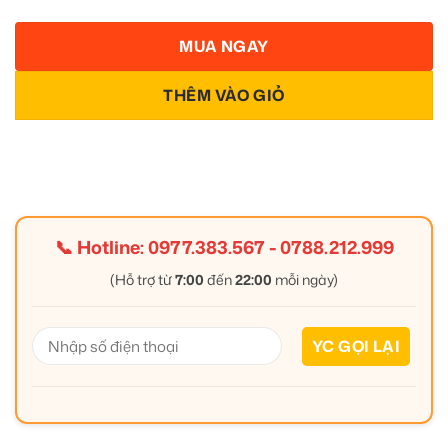
MUA NGAY
THÊM VÀO GIỎ
📞 Hotline:
0977.383.567
-
0788.212.999
(Hỗ trợ từ
7:00
đến
22:00
mỗi ngày)