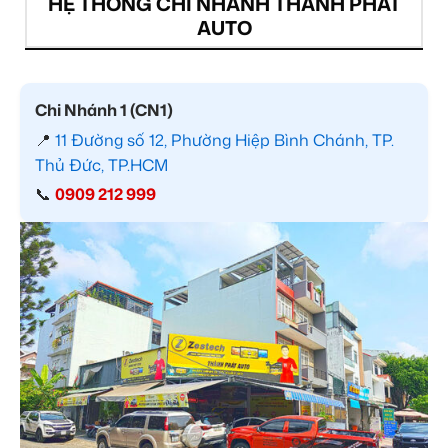
HỆ THỐNG CHI NHÁNH THÀNH PHÁT
AUTO
Chi Nhánh 1 (CN1)
📍
11 Đường số 12, Phường Hiệp Bình Chánh, TP.
Thủ Đức, TP.HCM
📞
0909 212 999