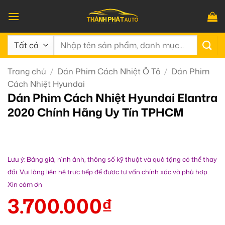
Bỏ
qua
nội
Tìm
dung
kiếm:
Trang chủ
/
Dán Phim Cách Nhiệt Ô Tô
/
Dán Phim
Cách Nhiệt Hyundai
Dán Phim Cách Nhiệt Hyundai Elantra
2020 Chính Hãng Uy Tín TPHCM
Lưu ý: Bảng giá, hình ảnh, thông số kỹ thuật và quà tặng có thể thay
đổi. Vui lòng liên hệ trực tiếp để được tư vấn chính xác và phù hợp.
Xin cảm ơn
3.700.000
₫