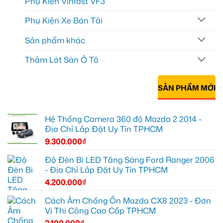
Phụ Kiện Vinfast VF3
Phụ Kiện Xe Bán Tải
Sản phẩm khác
Thảm Lót Sàn Ô Tô
SẢN PHẨM MỚI
Hệ Thống Camera 360 độ Mazda 2 2014 -
Địa Chỉ Lắp Đặt Uy Tín TPHCM
9.300.000
₫
Độ Đèn Bi LED Tăng Sáng Ford Ranger 2006
- Địa Chỉ Lắp Đặt Uy Tín TPHCM
4.200.000
₫
Cách Âm Chống Ồn Mazda CX8 2023 - Đơn
Vị Thi Công Cao Cấp TPHCM
2.100.000
₫