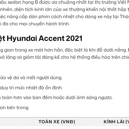
ẫu sedan hạng B được ưa chuộng nhất tại thị trường Việt
nhiên, diện tích kính lớn của xe thường khiến nội thất hấp 
. Việc nâng cấp dán phim cách nhiệt cho dòng xe này tại Th
ối đa cho mọi chuyến hành trình.
ệt Hyundai Accent 2021
g gian trong xe mát hơn hẳn, đặc biệt là khi đỗ dưới nắng.
 vô lăng và giảm tải đáng kể cho hệ thống điều hòa trên ch
bảo vệ da và mắt người dùng.
 duy trì mức nhiệt độ ổn định.
an toàn hơn vào ban đêm hoặc dưới ánh sáng ngược.
ian bên trong.
TOÀN XE (VNĐ)
KÍNH LÁI 