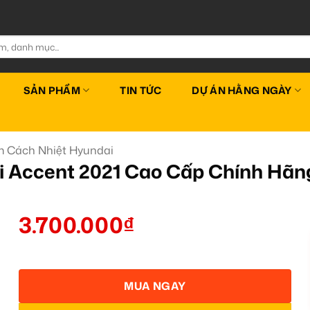
SẢN PHẨM
TIN TỨC
DỰ ÁN HẰNG NGÀY
 Cách Nhiệt Hyundai
i Accent 2021 Cao Cấp Chính Hã
3.700.000
₫
MUA NGAY