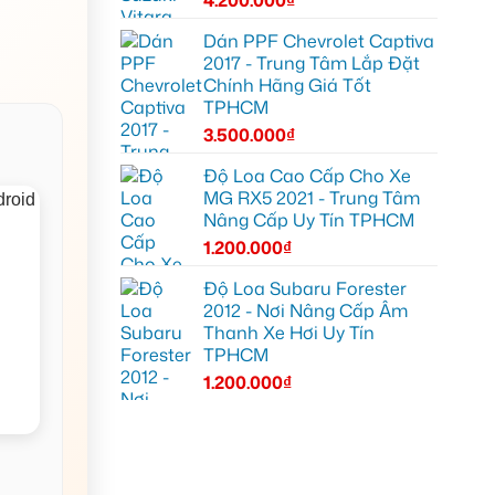
Dán PPF Chevrolet Captiva
2017 - Trung Tâm Lắp Đặt
Chính Hãng Giá Tốt
TPHCM
3.500.000
₫
Độ Loa Cao Cấp Cho Xe
MG RX5 2021 - Trung Tâm
Nâng Cấp Uy Tín TPHCM
1.200.000
₫
Độ Loa Subaru Forester
2012 - Nơi Nâng Cấp Âm
Thanh Xe Hơi Uy Tín
TPHCM
1.200.000
₫