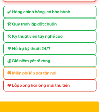
✔️ Hàng chính hãng, có bảo hành
🛠 Quy trình lắp đặt chuẩn
🛠 Kỹ thuật viên tay nghề cao
💬 Hỗ trợ kỹ thuật 24/7
💰 Giá niêm yết rõ ràng
🚚 Miễn phí lắp đặt tận nơi
❤️ Lắp xong hài lòng mới thu tiền