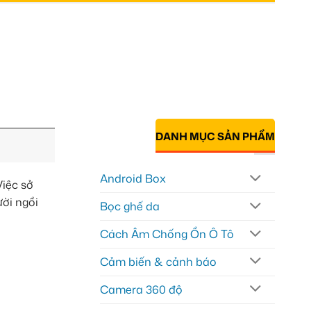
DANH MỤC SẢN PHẨM
Android Box
Việc sở
ời ngồi
Bọc ghế da
Cách Âm Chống Ồn Ô Tô
Cảm biến & cảnh báo
Camera 360 độ