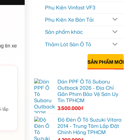
Phụ Kiện Vinfast VF3
Phụ Kiện Xe Bán Tải
Sản phẩm khác
Thảm Lót Sàn Ô Tô
g tin xe
SẢN PHẨM MỚI
Dán PPF Ô Tô Subaru
Outback 2026 - Địa Chỉ
Gắn Phim Bảo Vệ Sơn Uy
Tín TPHCM
3.500.000
₫
i lắp
Độ Đèn Ô Tô Suzuki Vitara
2014 - Trung Tâm Lắp Đặt
Chính Hãng TPHCM
4.200.000
₫