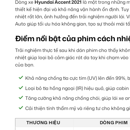
Dòng xe
Hyundai Accent 2021
là một trong những m
thiết kế hiện đại và khả năng vận hành ổn định. Tuy 
nhiệt rất lớn, ảnh hưởng đến trải nghiệm người lái
Auto giúp tối ưu hóa không gian, tạo sự thoải mái t
Điểm nổi bật của phim cách nhi
Trải nghiệm thực tế sau khi dán phim cho thấy khôn
nhiệt giúp loại bỏ cảm giác rát da tay khi chạm vào
của bạn.
Khả năng chống tia cực tím (UV) lên đến 99%, 
Loại bỏ tia hồng ngoại (IR) hiệu quả, giúp cabin
Tăng cường khả năng chống chói, giúp lái xe 
Cải thiện tính thẩm mỹ và riêng tư cho không g
THƯƠNG HIỆU
DÒNG PHIM