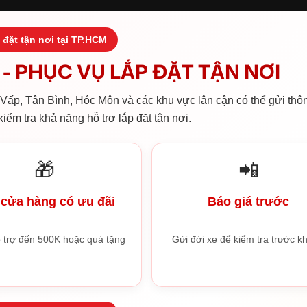
 đặt tận nơi tại TP.HCM
- PHỤC VỤ LẮP ĐẶT TẬN NƠI
ấp, Tân Bình, Hóc Môn và các khu vực lân cận có thể gửi thôn
iểm tra khả năng hỗ trợ lắp đặt tận nơi.
🎁
📲
cửa hàng có ưu đãi
Báo giá trước
 trợ đến 500K hoặc quà tặng
Gửi đời xe để kiểm tra trước kh