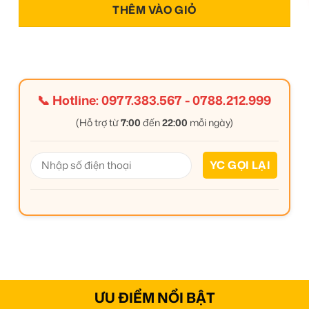
THÊM VÀO GIỎ
📞 Hotline:
0977.383.567
-
0788.212.999
(Hỗ trợ từ
7:00
đến
22:00
mỗi ngày)
ƯU ĐIỂM NỔI BẬT