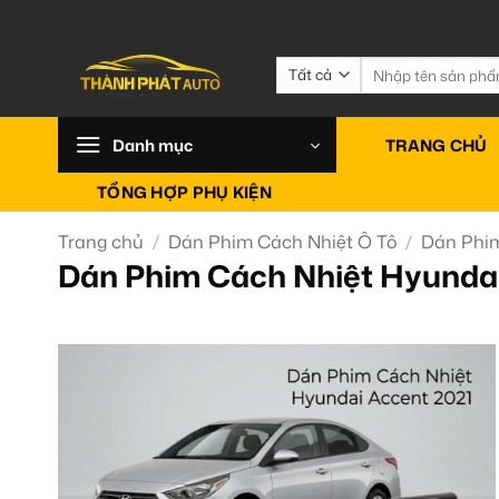
Bỏ
qua
nội
Tìm
kiếm:
dung
Danh mục
TRANG CHỦ
TỔNG HỢP PHỤ KIỆN
Trang chủ
/
Dán Phim Cách Nhiệt Ô Tô
/
Dán Phim
Dán Phim Cách Nhiệt Hyunda