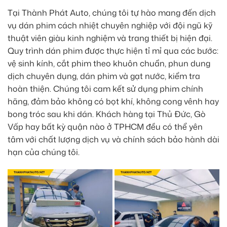
Tại Thành Phát Auto, chúng tôi tự hào mang đến dịch
vụ dán phim cách nhiệt chuyên nghiệp với đội ngũ kỹ
thuật viên giàu kinh nghiệm và trang thiết bị hiện đại.
Quy trình dán phim được thực hiện tỉ mỉ qua các bước:
vệ sinh kính, cắt phim theo khuôn chuẩn, phun dung
dịch chuyên dụng, dán phim và gạt nước, kiểm tra
hoàn thiện. Chúng tôi cam kết sử dụng phim chính
hãng, đảm bảo không có bọt khí, không cong vênh hay
bong tróc sau khi dán. Khách hàng tại Thủ Đức, Gò
Vấp hay bất kỳ quận nào ở TPHCM đều có thể yên
tâm với chất lượng dịch vụ và chính sách bảo hành dài
hạn của chúng tôi.