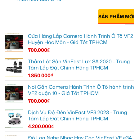
SẢN PHẨM MỚI
Cửa Hàng Lắp Camera Hành Trình Ô Tô VF2
Huyện Hóc Môn - Giá Tốt TPHCM
700.000
₫
Thảm Lót Sàn VinFast Lux SA 2020 - Trung
Tâm Lắp Đặt Chính Hãng TPHCM
1.850.000
₫
Nơi Gắn Camera Hành Trình Ô Tô hành trình
VF2 quận 10 - Giá Tốt TPHCM
700.000
₫
Dịch Vụ Độ Đèn VinFast VF3 2023 - Trung
Tâm Lắp Đặt Chính Hãng TPHCM
4.200.000
₫
Độ Loa Nghe Nhạc Hay Cho VinFast VF e34