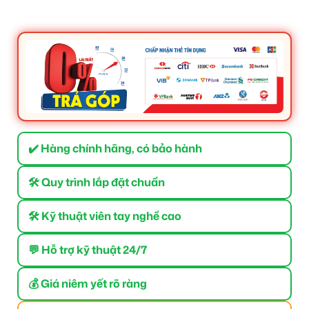
✔️ Hàng chính hãng, có bảo hành
🛠 Quy trình lắp đặt chuẩn
🛠 Kỹ thuật viên tay nghề cao
💬 Hỗ trợ kỹ thuật 24/7
💰 Giá niêm yết rõ ràng