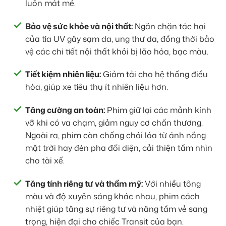
luôn mát mẻ.
Bảo vệ sức khỏe và nội thất:
Ngăn chặn tác hại
của tia UV gây sạm da, ung thư da, đồng thời bảo
vệ các chi tiết nội thất khỏi bị lão hóa, bạc màu.
Tiết kiệm nhiên liệu:
Giảm tải cho hệ thống điều
hòa, giúp xe tiêu thụ ít nhiên liệu hơn.
Tăng cường an toàn:
Phim giữ lại các mảnh kính
vỡ khi có va chạm, giảm nguy cơ chấn thương.
Ngoài ra, phim còn chống chói lóa từ ánh nắng
mặt trời hay đèn pha đối diện, cải thiện tầm nhìn
cho tài xế.
Tăng tính riêng tư và thẩm mỹ:
Với nhiều tông
màu và độ xuyên sáng khác nhau, phim cách
nhiệt giúp tăng sự riêng tư và nâng tầm vẻ sang
trọng, hiện đại cho chiếc Transit của bạn.