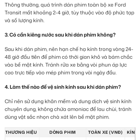
Thông thường, quá trình dán phim toàn bộ xe Ford
Transit mất khoảng 2-4 giờ, tùy thuộc vào độ phức tạp
và số lượng kính.
3. Có cần kiêng nước sau khi dán phim không?
Sau khi dán phim, nên hạn chế hạ kính trong vòng 24-
48 giờ đầu tiên để phim có thời gian khô và bám chắc
vào bề mặt kính. Tránh rửa xe bằng vòi phun áp lực
cao trực tiếp vào mép phim trong vài ngày đầu.
4. Làm thế nào để vệ sinh kính sau khi dán phim?
Chỉ nên sử dụng khăn mềm và dung dịch vệ sinh kính
chuyên dụng, không chứa amoniac để lau chùi, tránh
dùng vật sắc nhọn chà xát lên bề mặt phim.
THƯƠNG HIỆU
DÒNG PHIM
TOÀN XE (VNĐ)
KÍNH 