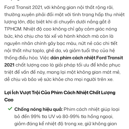
Ford Transit 2021, với không gian nội thất rộng rãi,
thường xuyên phải đối mặt với tình trạng hấp thụ nhiệt
lượng lớn, đặc biệt khi di chuyển dưới nắng gắt ở
TPHCM. Nhiệt độ cao không chỉ gây cảm giác nóng
bức, khó chịu cho tài xế và hành khách mà còn là
nguyên nhân chính gây bạc màu, nứt nẻ các chi tiết
nội thất như taplo, ghế da, và giảm tuổi thọ của hệ
thống điều hòa. Việc
dán phim cách nhiệt Ford Transit
2021
chất lượng cao là giải pháp tối ưu để khắc phục
triệt để vấn đề này, mang lại một không gian mát mẻ,
dễ chịu và bảo vệ sức khỏe cho mọi người trên xe.
Lợi Ích Vượt Trội Của Phim Cách Nhiệt Chất Lượng
Cao
Chống nóng hiệu quả:
Phim cách nhiệt giúp loại
bỏ đến 99% tia UV và 80-99% tia hồng ngoại,
giảm đáng kể nhiệt độ trong xe, giữ không gian