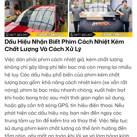
Dấu Hiệu Nhận Biết Phim Cách Nhiệt Kém
Chất Lượng Và Cách Xử Lý
Việc dán phải phim cách nhiệt giả, kém chất lượng
không chỉ gây lãng phí tiền bạc mà còn mang lại nhiều
hệ lụy. Các dấu hiệu phổ biến của phim kém chất
lượng bao gồm: khả năng cách nhiệt kém (xe vẫn rất
nóng), phim bị bạc màu nhanh chóng, xuất hiện bọt
khí hoặc bong tróc sau một thời gian ngắn sử dụng,
hoặc gây cản trở sóng GPS, tín hiệu điện thoại. Nếu
phát hiện các dấu hiệu này, bạn nên đến ngay các
trung tâm uy tín để kiểm tra và thay thế. Việc tiếp tục
sử dụng phim kém chất lượng có thể ảnh hưởng đến
tầm nhìn, gây mất an toàn khi lái xe và làm hỏng kính