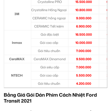
Crystalline PRO
15.500.000
6.
Crystalline Hồng Ngoại
10.800.000
6.
3M
CERAMIC hồng ngoại
9.000.000
3.
CERAMIC Tiết kiệm
6.900.000
2.
Gói đặc biệt
16.500.000
6.
Inmax
Gói cao cấp
10.000.000
3.
Gói tiêu chuẩn
7.000.000
2.
CeraMAX
CeraMAX Dinamond
9.500.000
3.
Gói siêu cấp
7.000.000
2.
NTECH
Gói cao cấp
5.500.000
2.
Gói tiêu chuẩn
4.200.000
1.
Bảng Giá Gói Dán Phim Cách Nhiệt Ford
Transit 2021