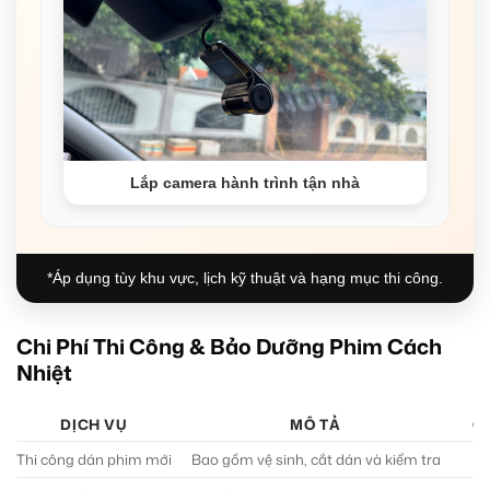
Lắp camera hành trình tận nhà
*Áp dụng tùy khu vực, lịch kỹ thuật và hạng mục thi công.
Chi Phí Thi Công & Bảo Dưỡng Phim Cách
Nhiệt
DỊCH VỤ
MÔ TẢ
C
Thi công dán phim mới
Bao gồm vệ sinh, cắt dán và kiểm tra