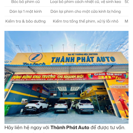
Bóc bỏ phim cũ
Loại bỏ phim cách nhiệt cũ, vệ sinh keo
500.
Dán lại 1 mặt kính
Dán lại phim cho một cửa kính bị hỏng
Kiểm tra & bảo dưỡng
Kiểm tra tổng thể phim, xử lý lỗi nhỏ
Miễn
Hãy liên hệ ngay với
Thành Phát Auto
để được tư vấn.