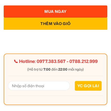
MUA NGAY
THÊM VÀO GIỎ
📞 Hotline:
0977.383.567
-
0788.212.999
(Hỗ trợ từ
7:00
đến
22:00
mỗi ngày)