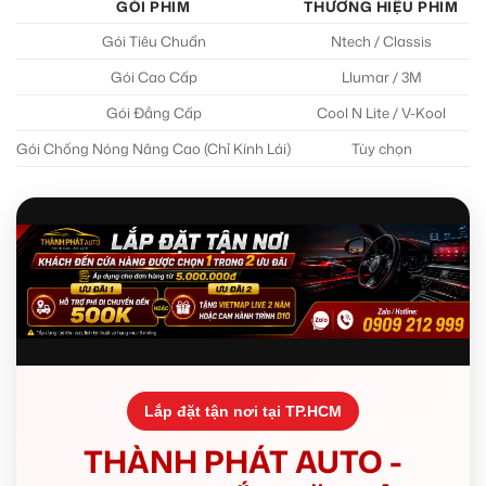
GÓI PHIM
THƯƠNG HIỆU PHIM
Gói Tiêu Chuẩn
Ntech / Classis
V
Gói Cao Cấp
Llumar / 3M
V
Gói Đẳng Cấp
Cool N Lite / V-Kool
V
Gói Chống Nóng Nâng Cao (Chỉ Kính Lái)
Tùy chọn
Lắp đặt tận nơi tại TP.HCM
THÀNH PHÁT AUTO -