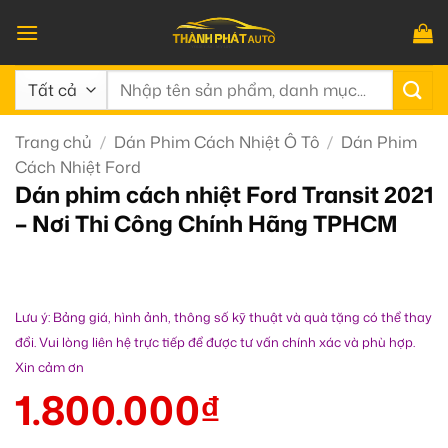
Bỏ
qua
nội
Tìm
dung
kiếm:
Trang chủ
/
Dán Phim Cách Nhiệt Ô Tô
/
Dán Phim
Cách Nhiệt Ford
Dán phim cách nhiệt Ford Transit 2021
– Nơi Thi Công Chính Hãng TPHCM
Lưu ý: Bảng giá, hình ảnh, thông số kỹ thuật và quà tặng có thể thay
đổi. Vui lòng liên hệ trực tiếp để được tư vấn chính xác và phù hợp.
Xin cảm ơn
1.800.000
₫