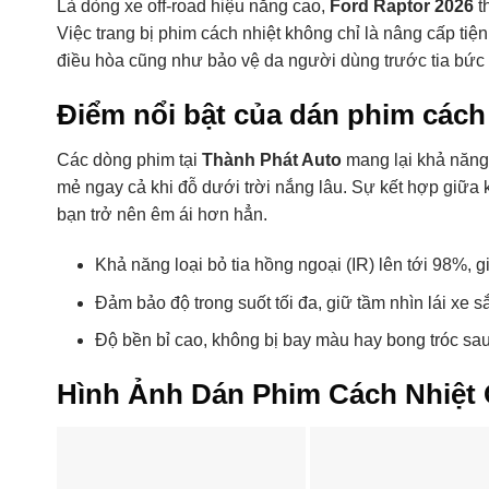
Là dòng xe off-road hiệu năng cao,
Ford Raptor 2026
t
Việc trang bị phim cách nhiệt không chỉ là nâng cấp tiện
điều hòa cũng như bảo vệ da người dùng trước tia bức 
Điểm nổi bật của dán phim cách
Các dòng phim tại
Thành Phát Auto
mang lại khả năng 
mẻ ngay cả khi đỗ dưới trời nắng lâu. Sự kết hợp giữa
bạn trở nên êm ái hơn hẳn.
Khả năng loại bỏ tia hồng ngoại (IR) lên tới 98%, g
Đảm bảo độ trong suốt tối đa, giữ tầm nhìn lái xe s
Độ bền bỉ cao, không bị bay màu hay bong tróc sau t
Hình Ảnh Dán Phim Cách Nhiệt 