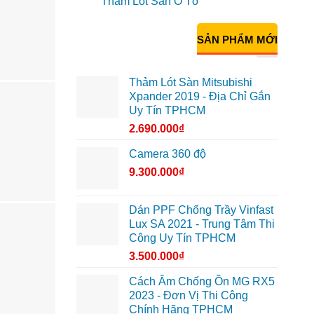
Thảm Lót Sàn Ô Tô
SẢN PHẨM MỚI
Thảm Lót Sàn Mitsubishi
Xpander 2019 - Địa Chỉ Gắn
Uy Tín TPHCM
2.690.000
₫
Camera 360 độ
9.300.000
₫
Dán PPF Chống Trầy Vinfast
Lux SA 2021 - Trung Tâm Thi
Công Uy Tín TPHCM
3.500.000
₫
Cách Âm Chống Ồn MG RX5
2023 - Đơn Vị Thi Công
Chính Hãng TPHCM