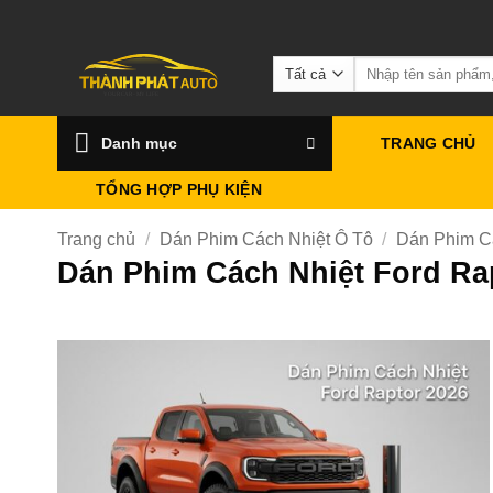
Bỏ
qua
Tìm
nội
kiếm:
dung
Danh mục
TRANG CHỦ
TỔNG HỢP PHỤ KIỆN
Trang chủ
/
Dán Phim Cách Nhiệt Ô Tô
/
Dán Phim C
Dán Phim Cách Nhiệt Ford Ra