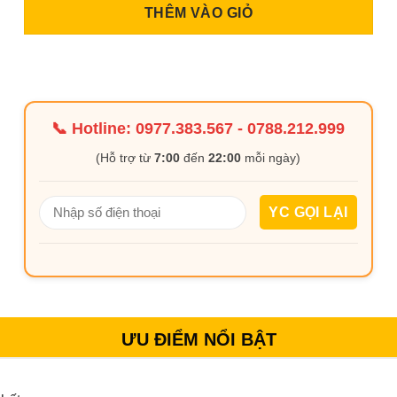
THÊM VÀO GIỎ
📞 Hotline:
0977.383.567
-
0788.212.999
(Hỗ trợ từ
7:00
đến
22:00
mỗi ngày)
ƯU ĐIỂM NỔI BẬT