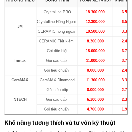
THƯƠNG HIỆU
DÒNG PHIM
TOÀN XE (VNĐ)
KÍNH LÁ
Crystalline PRO
18.300.000
6.500
Crystalline Hồng Ngoại
12.300.000
6.500
3M
CERAMIC hồng ngoại
10.500.000
3.300
CERAMIC Tiết kiệm
8.300.000
2.400
Gói đặc biệt
18.000.000
6.700
Inmax
Gói cao cấp
11.000.000
3.700
Gói tiêu chuẩn
8.000.000
2.400
CeraMAX
CeraMAX Dinamond
11.300.000
3.300
Gói siêu cấp
8.000.000
2.700
NTECH
Gói cao cấp
6.300.000
2.300
Gói tiêu chuẩn
4.700.000
1.900
Khả năng tương thích và tư vấn kỹ thuật