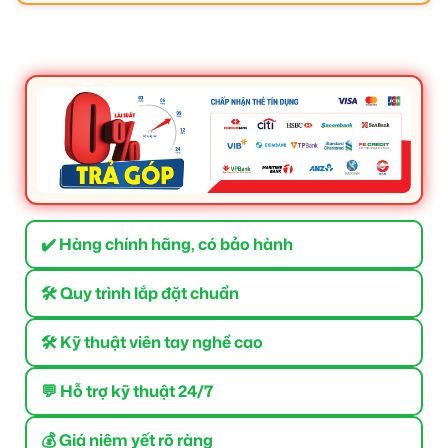
✔️ Hàng chính hãng, có bảo hành
🛠 Quy trình lắp đặt chuẩn
🛠 Kỹ thuật viên tay nghề cao
💬 Hỗ trợ kỹ thuật 24/7
💰 Giá niêm yết rõ ràng