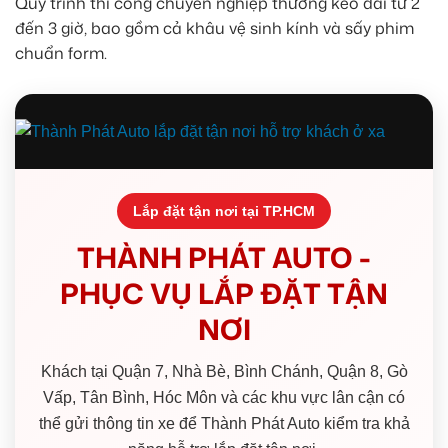
Quy trình thi công chuyên nghiệp thường kéo dài từ 2
đến 3 giờ, bao gồm cả khâu vệ sinh kính và sấy phim
chuẩn form.
Lắp đặt tận nơi tại TP.HCM
THÀNH PHÁT AUTO -
PHỤC VỤ LẮP ĐẶT TẬN
NƠI
Khách tại Quận 7, Nhà Bè, Bình Chánh, Quận 8, Gò
Vấp, Tân Bình, Hóc Môn và các khu vực lân cận có
thể gửi thông tin xe để Thành Phát Auto kiểm tra khả