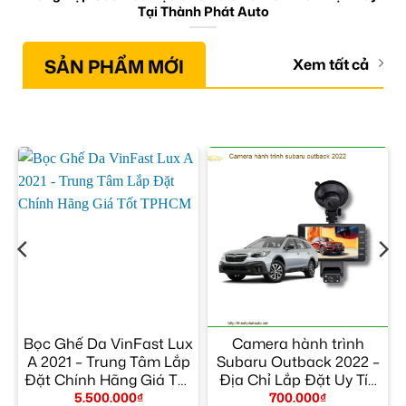
Tại Thành Phát Auto
SẢN PHẨM MỚI
Xem tất cả
Bọc Ghế Da VinFast Lux
Camera hành trình
9
A 2021 – Trung Tâm Lắp
Subaru Outback 2022 –
Đặt Chính Hãng Giá Tốt
Địa Chỉ Lắp Đặt Uy Tín
TPHCM
TPHCM
5.500.000
₫
700.000
₫