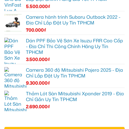
5.500.000
₫
Camera hành trình Subaru Outback 2022 -
Địa Chỉ Lắp Đặt Uy Tín TPHCM
700.000
₫
Dán PPF Bảo Vệ Sơn Xe Isuzu FRR Cao Cấp
- Địa Chỉ Thi Công Chính Hãng Uy Tín
TPHCM
3.500.000
₫
Camera 360 độ Mitsubishi Pajero 2025 - Địa
Chỉ Lắp Đặt Uy Tín TPHCM
9.300.000
₫
Thảm Lót Sàn Mitsubishi Xpander 2019 - Địa
Chỉ Gắn Uy Tín TPHCM
2.690.000
₫