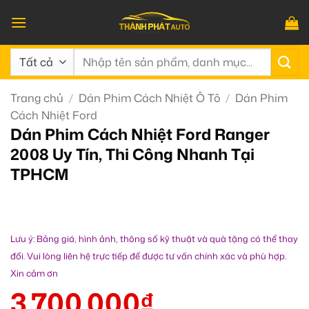
Bỏ
qua
nội
Tìm
dung
kiếm:
Trang chủ
/
Dán Phim Cách Nhiệt Ô Tô
/
Dán Phim
Cách Nhiệt Ford
Dán Phim Cách Nhiệt Ford Ranger
2008 Uy Tín, Thi Công Nhanh Tại
TPHCM
Lưu ý: Bảng giá, hình ảnh, thông số kỹ thuật và quà tặng có thể thay
đổi. Vui lòng liên hệ trực tiếp để được tư vấn chính xác và phù hợp.
Xin cảm ơn
3.700.000
₫