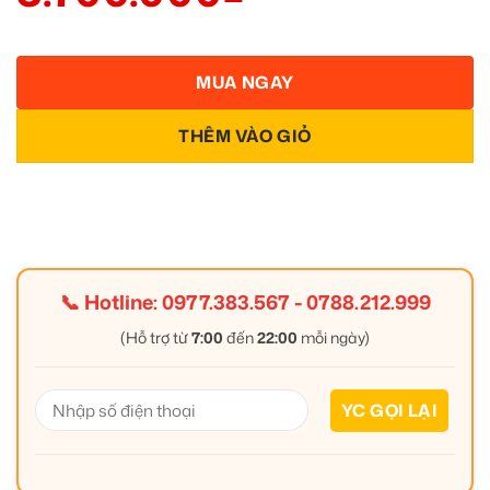
MUA NGAY
THÊM VÀO GIỎ
📞 Hotline:
0977.383.567
-
0788.212.999
(Hỗ trợ từ
7:00
đến
22:00
mỗi ngày)