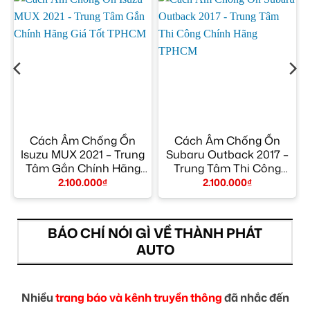
Cách Âm Chống Ồn
Cách Âm Chống Ồn
m
Isuzu MUX 2021 – Trung
Subaru Outback 2017 –
Tâm Gắn Chính Hãng
Trung Tâm Thi Công
Giá Tốt TPHCM
Chính Hãng TPHCM
2.100.000
₫
2.100.000
₫
BÁO CHÍ NÓI GÌ VỀ THÀNH PHÁT
AUTO
Nhiều
trang báo và kênh truyền thông
đã nhắc đến