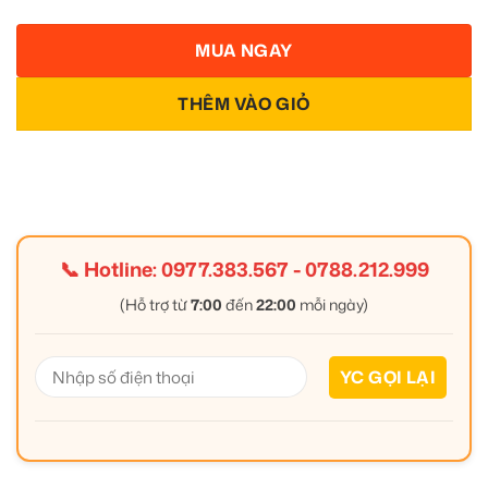
MUA NGAY
THÊM VÀO GIỎ
📞 Hotline:
0977.383.567
-
0788.212.999
(Hỗ trợ từ
7:00
đến
22:00
mỗi ngày)