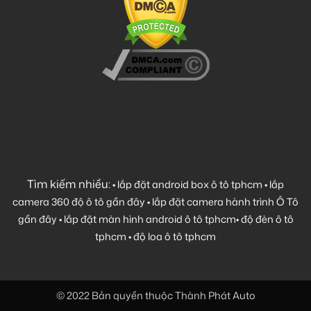
Tìm kiếm nhiều:
•
lắp đặt android box ô tô tphcm
•
lắp
camera 360 độ ô tô gần đây
•
lắp đặt camera hành trình Ô Tô
gần đây
•
lắp đặt màn hình android ô tô tphcm
•
độ đèn ô tô
tphcm
•
độ loa ô tô tphcm
© 2022 Bản quyền thuộc Thành Phát Auto