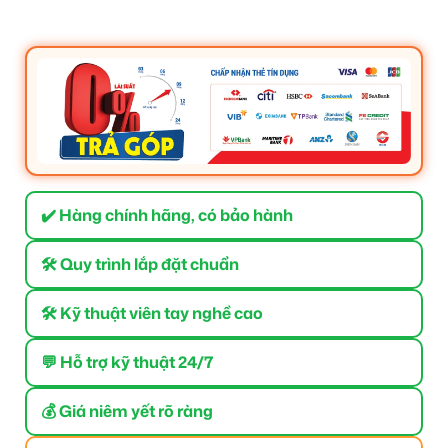
✔️ Hàng chính hãng, có bảo hành
🛠 Quy trình lắp đặt chuẩn
🛠 Kỹ thuật viên tay nghề cao
💬 Hỗ trợ kỹ thuật 24/7
💰 Giá niêm yết rõ ràng