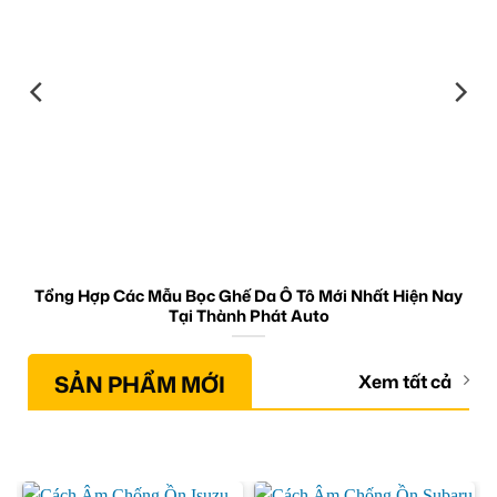
Tổng Hợp Các Mẫu Bọc Ghế Da Ô Tô Mới Nhất Hiện Nay
Tại Thành Phát Auto
SẢN PHẨM MỚI
Xem tất cả