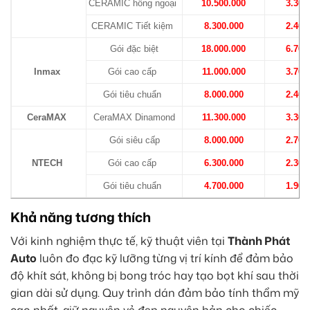
CERAMIC hồng ngoại
10.500.000
3.300
CERAMIC Tiết kiệm
8.300.000
2.400
Gói đặc biệt
18.000.000
6.700
Inmax
Gói cao cấp
11.000.000
3.700
Gói tiêu chuẩn
8.000.000
2.400
CeraMAX
CeraMAX Dinamond
11.300.000
3.300
Gói siêu cấp
8.000.000
2.700
NTECH
Gói cao cấp
6.300.000
2.300
Gói tiêu chuẩn
4.700.000
1.900
Khả năng tương thích
Với kinh nghiệm thực tế, kỹ thuật viên tại
Thành Phát
Auto
luôn đo đạc kỹ lưỡng từng vị trí kính để đảm bảo
độ khít sát, không bị bong tróc hay tạo bọt khí sau thời
gian dài sử dụng. Quy trình dán đảm bảo tính thẩm mỹ
cao nhất, giữ nguyên vẻ đẹp nguyên bản cho chiếc