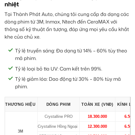
nhiệt
Tại Thành Phát Auto, chúng tôi cung cấp đa dạng các
dòng phim từ 3M, Inmax, Ntech đến CeraMAX với
thông số kỹ thuật ấn tượng, đáp ứng mọi yêu cầu khắt
khe của chủ xe.
Tỷ lệ truyền sáng: Đa dạng từ 14% – 60% tùy theo
mã phim.
Tỷ lệ loại bỏ tia UV: Cam kết trên 99%.
Tỷ lệ giảm lóa: Dao động từ 30% – 80% tùy mã
phim.
THƯƠNG HIỆU
DÒNG PHIM
TOÀN XE (VNĐ)
KÍNH LÁ
Crystalline PRO
18.300.000
6.500
Crystalline Hồng Ngoại
12.300.000
6.500
3M