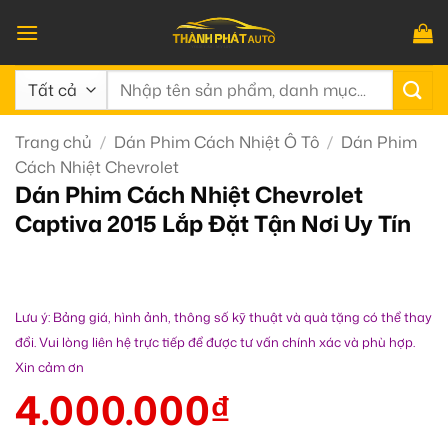
Bỏ
qua
nội
Tìm
dung
kiếm:
Trang chủ
/
Dán Phim Cách Nhiệt Ô Tô
/
Dán Phim
Cách Nhiệt Chevrolet
Dán Phim Cách Nhiệt Chevrolet
Captiva 2015 Lắp Đặt Tận Nơi Uy Tín
Lưu ý: Bảng giá, hình ảnh, thông số kỹ thuật và quà tặng có thể thay
đổi. Vui lòng liên hệ trực tiếp để được tư vấn chính xác và phù hợp.
Xin cảm ơn
4.000.000
₫